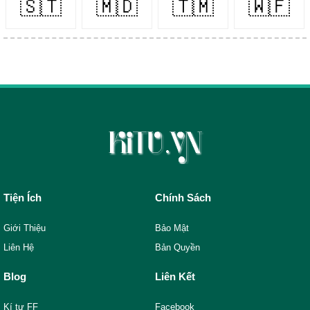
🇸🇹
🇲🇩
🇹🇲
🇼🇫
Tiện Ích
Chính Sách
Giới Thiệu
Bảo Mật
Liên Hệ
Bản Quyền
Blog
Liên Kết
Kí tự FF
Facebook