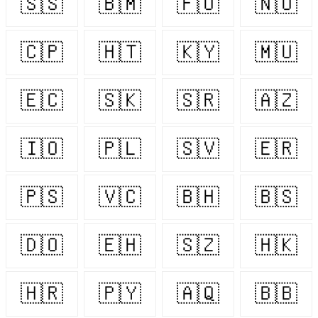
🇸🇸
🇧🇲
🇫🇴
🇳🇴
🇨🇵
🇭🇹
🇰🇾
🇲🇺
🇪🇨
🇸🇰
🇸🇷
🇦🇿
🇮🇴
🇵🇱
🇸🇻
🇪🇷
🇵🇸
🇻🇨
🇧🇭
🇧🇸
🇩🇴
🇪🇭
🇸🇿
🇭🇰
🇭🇷
🇵🇾
🇦🇶
🇧🇧