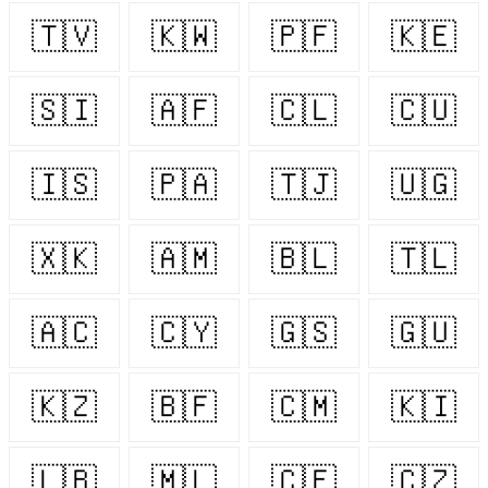
🇹🇻
🇰🇼
🇵🇫
🇰🇪
🇸🇮
🇦🇫
🇨🇱
🇨🇺
🇮🇸
🇵🇦
🇹🇯
🇺🇬
🇽🇰
🇦🇲
🇧🇱
🇹🇱
🇦🇨
🇨🇾
🇬🇸
🇬🇺
🇰🇿
🇧🇫
🇨🇲
🇰🇮
🇱🇧
🇲🇱
🇨🇫
🇨🇿