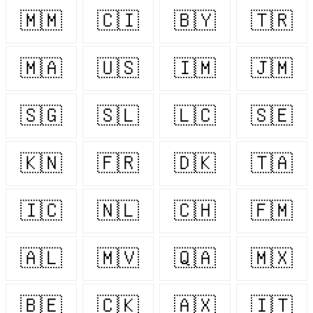
🇲🇲
🇨🇮
🇧🇾
🇹🇷
🇲🇦
🇺🇸
🇮🇲
🇯🇲
🇸🇬
🇸🇱
🇱🇨
🇸🇪
🇰🇳
🇫🇷
🇩🇰
🇹🇦
🇮🇨
🇳🇱
🇨🇭
🇫🇲
🇦🇱
🇲🇻
🇶🇦
🇲🇽
🇧🇪
🇨🇰
🇦🇽
🇮🇹