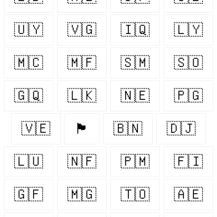
🇺🇾
🇻🇬
🇮🇶
🇱🇾
🇲🇨
🇲🇫
🇸🇲
🇸🇴
🇬🇶
🇱🇰
🇳🇪
🇵🇬
🇻🇪
🏴󠁧󠁢󠁷󠁬󠁳󠁿
🇧🇳
🇩🇯
🇱🇺
🇳🇫
🇵🇲
🇫🇮
🇬🇫
🇲🇬
🇹🇴
🇦🇪