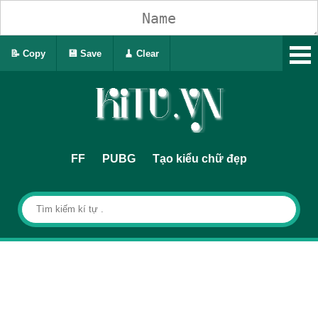
📝 Copy
💾 Save
🧹 Clear
FF
PUBG
Tạo kiểu chữ đẹp