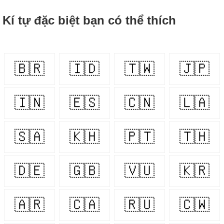
Kí tự đặc biệt bạn có thể thích
🇧🇷
🇮🇩
🇹🇼
🇯🇵
🇮🇳
🇪🇸
🇨🇳
🇱🇦
🇸🇦
🇰🇭
🇵🇹
🇹🇭
🇩🇪
🇬🇧
🇻🇺
🇰🇷
🇦🇷
🇨🇦
🇷🇺
🇨🇼