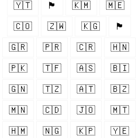
🇾🇹
🏴󠁧󠁢󠁥󠁮󠁧󠁿
🇰🇲
🇲🇪
🇨🇴
🇿🇼
🇰🇬
🏴󠁧󠁢󠁳󠁣󠁴󠁿
🇬🇷
🇵🇷
🇨🇷
🇭🇳
🇵🇰
🇹🇫
🇦🇸
🇧🇮
🇬🇳
🇹🇿
🇦🇹
🇧🇿
🇲🇳
🇨🇩
🇯🇴
🇲🇹
🇭🇲
🇳🇬
🇰🇵
🇾🇪