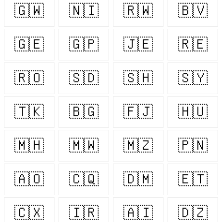
🇬🇼
🇳🇮
🇷🇼
🇧🇻
🇬🇪
🇬🇵
🇯🇪
🇷🇪
🇷🇴
🇸🇩
🇸🇭
🇸🇾
🇹🇰
🇧🇬
🇫🇯
🇭🇺
🇲🇭
🇲🇼
🇲🇿
🇵🇳
🇦🇴
🇨🇶
🇩🇲
🇪🇹
🇨🇽
🇮🇷
🇦🇮
🇩🇿