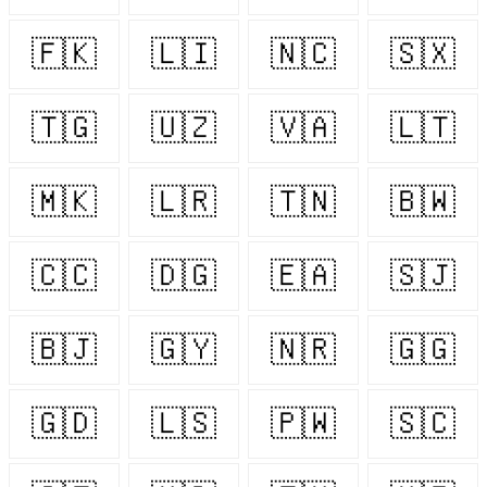
🇫🇰
🇱🇮
🇳🇨
🇸🇽
🇹🇬
🇺🇿
🇻🇦
🇱🇹
🇲🇰
🇱🇷
🇹🇳
🇧🇼
🇨🇨
🇩🇬
🇪🇦
🇸🇯
🇧🇯
🇬🇾
🇳🇷
🇬🇬
🇬🇩
🇱🇸
🇵🇼
🇸🇨