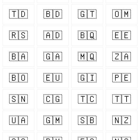
🇹🇩
🇧🇩
🇬🇹
🇴🇲
🇷🇸
🇦🇩
🇧🇶
🇪🇪
🇧🇦
🇬🇦
🇲🇶
🇿🇦
🇧🇴
🇪🇺
🇬🇮
🇵🇪
🇸🇳
🇨🇬
🇹🇨
🇹🇹
🇺🇦
🇬🇲
🇸🇧
🇳🇿