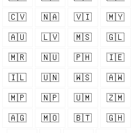
🇨🇻
🇳🇦
🇻🇮
🇲🇾
🇦🇺
🇱🇻
🇲🇸
🇬🇱
🇲🇷
🇳🇺
🇵🇭
🇮🇪
🇮🇱
🇺🇳
🇼🇸
🇦🇼
🇲🇵
🇳🇵
🇺🇲
🇿🇲
🇦🇬
🇲🇴
🇧🇹
🇬🇭