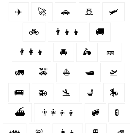
✈️
🚀
🚗
🚢
🛩
🚲
👨‍👦‍👦
🚚
👨‍👩‍👦
🚘
🛵
🎫
🚛
🚕
⛵
🛥
🛫
🚌
🚁
🛬
💺
🎠
⛴
👨‍👩‍👦‍👦
🚞
🚦
👪
🚨
👩‍👦
🚆
🚄