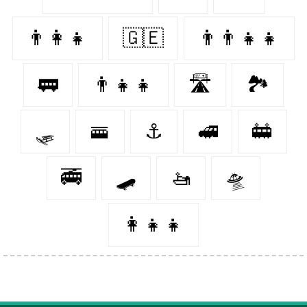
👨‍👩‍👧
🇬🇪
👨‍👨‍👧‍👧
🚃
👨‍👧‍👧
🛣
🏞
🛷
🚟
⚓️
🚅
🚋
🚎
🛹
🚤
🛸
👩‍👧‍👧