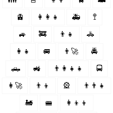
🚊
👩‍👩‍👧
🚑
🚏
🚙
🚒
👨‍👧
🚓
👩‍👧
🚐
👨‍🚀
🚔
🛻
🚜
👨‍👩‍👧‍👧
🚍
👩‍🚀
👨‍👦
🎡
👨‍👨‍👧
🚂
🚝
👩‍👦‍👦