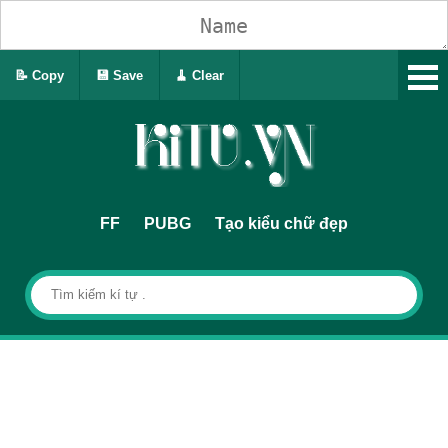
📝 Copy
💾 Save
🧹 Clear
FF
PUBG
Tạo kiểu chữ đẹp