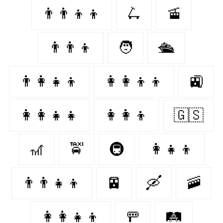
👨‍👨‍👦‍👦
🛴
🚡
👨‍👨‍👦
🧑‍
🛳
👨‍👩‍👧‍👦
👩‍👩‍👦‍👦
🚉
👩‍👩‍👧‍👧
👩‍👩‍👦
🇬🇸
🎢
🚖
🚇
👩‍👧‍👦
👨‍👨‍👧‍👦
🚈
🛶
🚠
👩‍👩‍👧‍👦
🚥
🛤