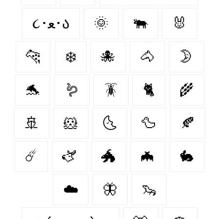
૮･ﻌ･ა
🌞
🐃
🐰
🐆
❄️
🐙
🐴
🌛
🐬
🪱
🪳
🐈
🌾
🚢
🐹
🌜
🦆
🍂
☄️
🫏
🐲
🦇
🐇
☁️
🦋
🦦