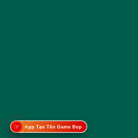
☞
App Tạo Tên Game Đẹp