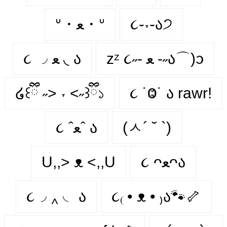
ᐡ・ﻌ・ᐡ
૮֊˕֊ა੭
zᶻ ૮˶- ﻌ -˶ა⌒)ᦱ
૮ ◞ ﻌ ◟ ა
໒꒰ྀི ˶> ˕ <˶꒱ྀི১
૮ ˙Ⱉ˙ ა rawr!
૮ ˆﻌˆ ა
(ㅅ´ ˘ `)
U,,> ᴥ <,,U
૮ ᴖﻌᴖა
૮◞ ‸ ◟ ა
૮₍ • ᴥ • ₎ა🐾🦴