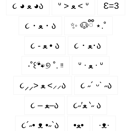
૮ ◕ ﻌ ◕ა
ᐡ > ﻌ < ᐡ
Ɛ=3
૮・ﻌ・ა
✨ 🐶ྀི ⋆.˚
૮ ･ ﻌ･ა
૮ - ﻌ • ა⁩
‧˚꒰🐾୭ ˚. ᵎᵎ
ᐡ ᐧ ﻌ ᐧ ᐡ
૮⸝⸝> ﻌ <⸝⸝ა
૮ ˶´ ᵕˋ ˶ა
૮˶′ﻌ ‵˶ ა
૮ – ﻌ–ა
૮´˶• ᴥ •˶`ა
•ﻌ•
·ᴥ·