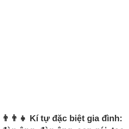
👨‍👨‍👧 Kí tự đặc biệt gia đình: