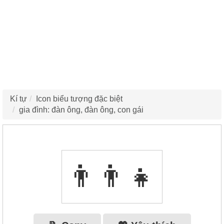
Kí tự
Icon biểu tượng đặc biệt
gia đình: đàn ông, đàn ông, con gái
👨‍👨‍👧