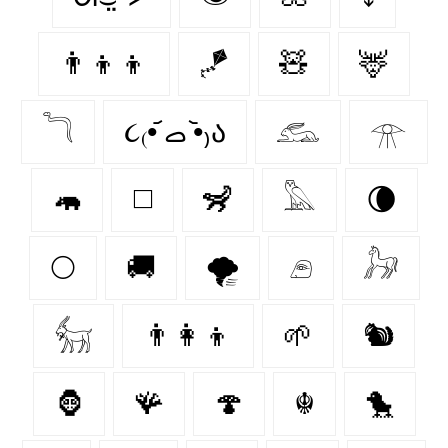
👨‍👦‍👦
🪁
🧸
🦌
𓆓
૮₍•᷄ ࡇ •᷅₎ა
𓃹
𓁿
🦛
◻️
🦨
𓅓
🌘
🌕
🚚
🌪️
𓂉
𓃗
𓃶
👨‍👩‍👦
🌱
🐿
🦍
🪸
🍄‍
☬
🐤