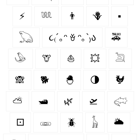
⚡
𓆚
👨
🪻
▪️
𓆏
૮₍´｡ᵔ ꈊ ᵔ｡`₎ა
🚕
𓅇
🦒
⛵
💥
𓆖
🙈
🐕
🐣
🌗
🐓
⛅
🛥
🌿
🛫
𓅾
⚀
𓁾
🪲
𓃱
🌥️