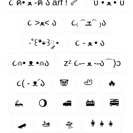
υ´• ﻌ •`υ
૮ ฅ• ﻌ -ฅ ა arf ! 🦴
૮₍ 𝁽ܫ𝁽 ₎ა
૮ >ﻌ< ა
‧˚꒰🐾꒱༘⋆
૮ - ﻌ • ა
૮⍝• ᴥ •⍝ა
zᶻ ૮˶- ﻌ -˶ა⌒)ᦱ
૮( - ᴥ՛𑁬
🐼
🦥
🔥
🦗
🌖
🚅
🚋
🚎
🛹
🚤
🛸
👩‍👧‍👧