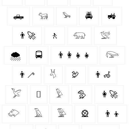
🛻
𓃔
𓅩
🚔
🚜
👨‍🚀
🚶‍
𓃯
𓅛
🌨️
🚍
👨‍👩‍👧‍👧
𓅼
👨‍🦯
𓄃
🦃
👨‍🦽
𓅯
🪉
𓅱
🦤
👩‍🚀
𓄁
𓄿
𓅳
🎡
👨‍👦