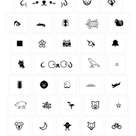
૮₍ ´˶• ᴥ •˶` ₎ა
🐯
🦚
🦟
🐊
🪰
𓆉
🐿️
◼️
🌼
🦝
🦄
🔔
🐈‍
૮ ⚆ﻌ⚆ა
𓅂
▫️
🐛
🌚
ඞ
𓂎
🛩
𓃟
🎋
🦩
🐷
⭐
🐻‍
🌙
🐥
🦊
🚲