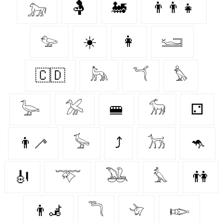
𓃷
🤱
🚂
👨‍👨‍👧
𓅰
☀️
👩‍
𓆒
🇨🇩
𓃦
𓆔
𓅊
𓅬
𓅮
🚝
𓃘
⚁
👨‍🦯‍
𓅚
⤴
𓃡
🦘
🎻
𓄅
𓅒
𓅘
👫
👨‍🦼
𓆕
𓄀
𓆢