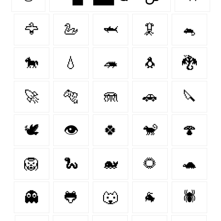
🦅
🦢
🦈
🦑
🐁
🐎
💧
🦔
🐧
🐉
🚀
🐅
🪼
🚗
🔪
🕊️
👁
🍀
🐒
🍄
🦁
🐍
🐋
🌻
🐢
👻
🐸
🐺
🐐
🕷