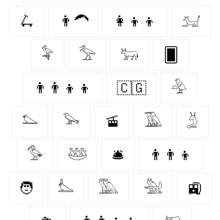
🛴
👨‍🦱
👩‍👦‍👦
𓃫
𓅝
𓅡
𓃒
🂠
👨‍👨‍👦‍👦
🇨🇬
𓅲
𓅌
𓅨
🚡
𓅀
𓄄
𓅜
𓅸
🛎️
👨‍👨‍👦
🧑‍
𓅏
𓅔
𓅖
🚉