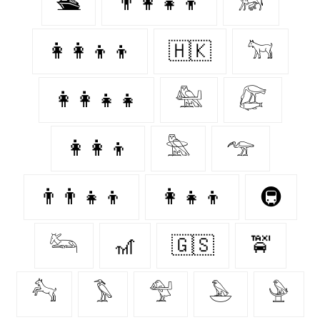
🛳
👨‍👩‍👧‍👦
𓃖
👩‍👩‍👦‍👦
🇭🇰
𓃙
👩‍👩‍👧‍👧
𓅕
𓅻
👩‍👩‍👦
𓅗
𓅠
👨‍👨‍👧‍👦
👩‍👧‍👦
🚇
𓃛
🎢
🇬🇸
🚖
𓃚
𓅣
𓅵
𓅅
𓅈