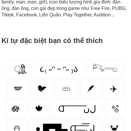
family: man, man, girl), icon biểu tượng hình gia đình: đàn
ông, đàn ông, con gái đẹp trong game như Free Fire, PUBG,
Tiktok, Facebook, Liên Quân, Play Together, Audition ..
Kí tự đặc biệt bạn có thể thích
ूाीू
૮₍ ˶ᵔ ᵕ ᵔ˶ ₎ა
𓀐𓂸
🪽
🐦
𓁻
🪶
✈️
🪷
🍁
Ɑ͞ ͞ ͞ ͞ ͞ ͞ ͞ ͞ لﮞ
🫧
☃️
● █▀█▄ Ɑ͞ ̶͞ ̶͞ ̶͞ لں͞
🦀