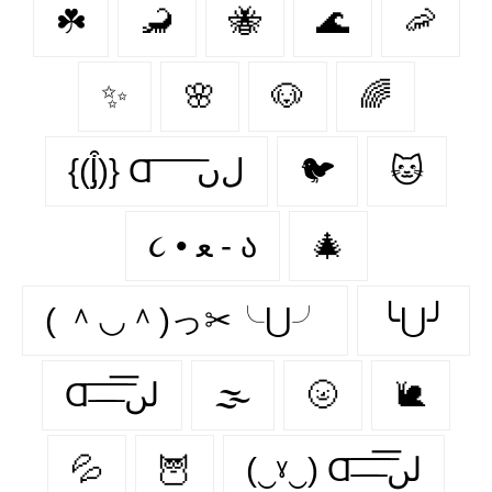
☘️
🦂
🐝
🌊
🦐
✨
🌸
🐶
🌈
{(ᶅ͒)} Ɑ͞ ͞ ͞ ͞ ͞ ﻝﮞ
🐦‍
🐱
૮ • ﻌ - ა
🎄
( ＾◡＾)っ✂╰⋃╯
╰⋃╯
Ɑ͞ ̶͞ ̶͞ ̶͞ لں͞
🌫️
🌝
🐌
💦
🦉
(‿ˠ‿) Ɑ͞ ̶͞ ̶͞ ̶͞ لں͞