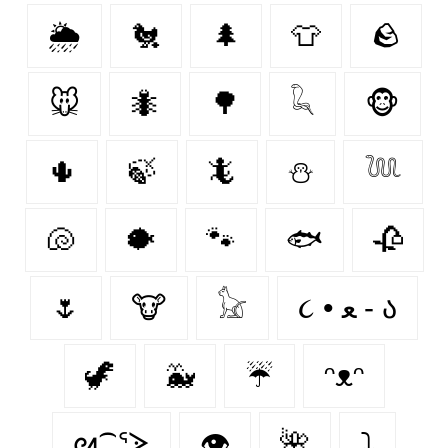
🌦️
🐔
🌲
👕
🪨
🐭
🐜
🌳
𓆗
🐵
🌵
🍃
🦎
⛄
𓆙
🐚
🐡
🐾
🐟
🥀
🌷
🐮
𓃠
૮ • ﻌ - ა⁩
🦖
🐳
☔
ᵔᴥᵔ
ᘛ⁐̤ᕐᐷ
👁️
🌺
⤵