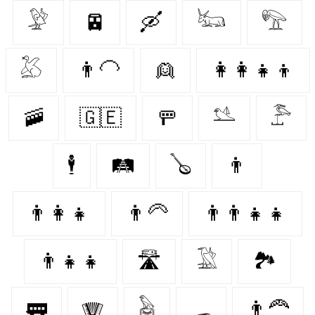
𓅶
🚈
🛶
𓃜
𓅟
𓅷
👨‍🦲
👱‍
👩‍👩‍👧‍👦
🚠
🇬🇪
🚥
𓅎
𓅤
🕴️
🛤
🪕
👨‍
👨‍👩‍👧
👨‍🦳
👨‍👨‍👧‍👧
👨‍👧‍👧
🛣
𓅁
🏞
🚃
🪗
𓅉
🛷
👨‍🦰