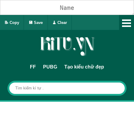
📝 Copy
💾 Save
🧹 Clear
FF
PUBG
Tạo kiểu chữ đẹp