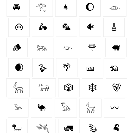
🚘
𓂀
👧
🌔
𓁼
🐽
🛵
🦜
🐠
🎸
🪵
𓃬
𓁺
🌹
🐖
🌒
🪿
🌴
🎫
🦡
𓃲
𓃽
🎲
🕸️
🐻
𓅫
🐪
𓅃
𓃴
〰️
🐑
𓆈
🚛
🦫
🐏