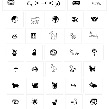
🙉
૮₍ ˃ ⤙ ˂ ₎ა
🚌
𓃮
🌏
𓃸
🌍
🚁
🐨
🦪
⚅
𓃩
🔩
𓃢
🪴
🫃
🪹
𓃓
💐
☂️
🦓
𓅦
🦭
🐩
🐄
🕊
🦞
↪
🌤️
🦠
🌟
💺
💨
🧒