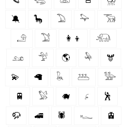
🔕
🦕
𓅐
𓅍
𓃞
𓄂
𓅑
👩‍👦
𓃰
𓃭
𓅴
🌎
𓅆
🫎
💫
🦙
𓆘
𓅹
𓅺
🚆
𓅄
🐗
𓂊
🕺
🦬
🚄
🕷️
𓆑
🚊