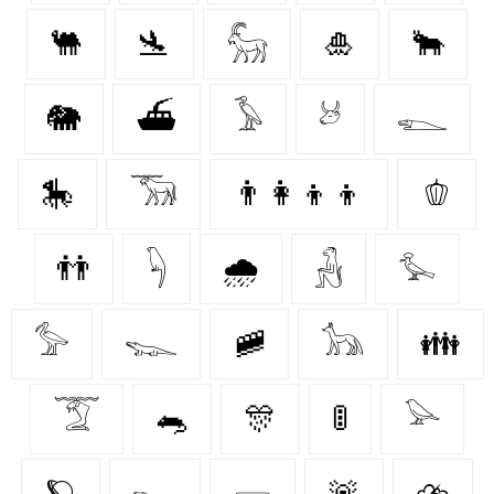
🐫
🛬
𓃵
🎍
🐂
🐘
⛴
𓅥
𓃾
𓆍
🎠
𓃝
👨‍👩‍👦‍👦
🫑
👬
𓆐
🌧️
𓃻
𓅙
𓅞
𓆊
🚞
𓃥
👪
𓄆
🐀
🎊
🚦
𓅪
🪐
𓆌
𓁽
🚨
⛈️