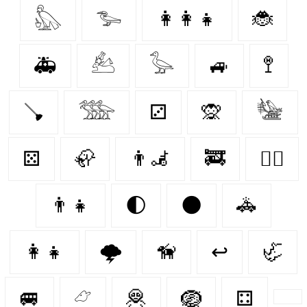
𓅽
𓅧
👩‍👩‍👧
🐞
🚑
𓃕
𓅭
🚙
🚏
🪠
𓅢
⚂
🙊
𓅋
⚄
🦣
👨‍🦼‍️
🚒
🐕‍🦺
👨‍👧
🌓
🌑
🚓
👩‍👧
🌩️
🦮
↩
🦏
🚐
𓃿
🦧
🪺
⚃