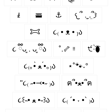
🧎‍️
🚟
⚓️
𐔌՞ ܸ.ˬ.ܸ՞𐦯
𐂯
૮₍ • ᴥ • ₎ა
૮ ྀིᴗ͈ . ᴗ͈ ྀིა
˚.🦴 ᵎᵎ
੯·̀͡⬮
૮₍｡•̀ ﻌ •́｡₎ა
⋆˚🐾˖°
"૮₍ ˶•⤙•˶ ₎ა
ฅ՞•ﻌ•՞ฅ
૮꒰˵• ﻌ •˵꒱ა
૮₍ ´• ˕ •` ₎ა