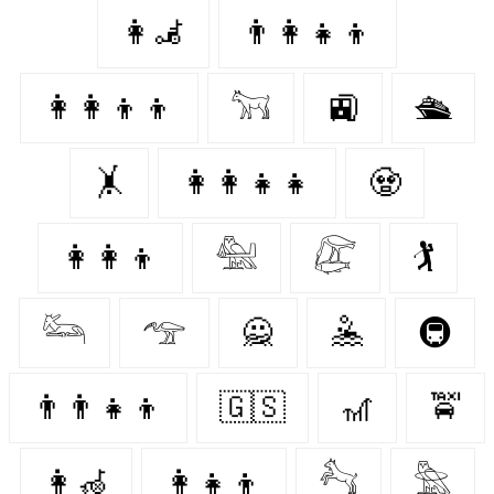
👩‍🦼
👨‍👩‍👧‍👦
👩‍👩‍👦‍👦
𓃙
🚉
🛳
🤸‍
👩‍👩‍👧‍👧
🧟‍
👩‍👩‍👦
𓅕
𓅻
🏌️‍
𓃛
𓅠
🙅‍
🤽‍
🚇
👨‍👨‍👧‍👦
🇬🇸
🎢
🚖
👩‍🦽
👩‍👧‍👦
𓃚
𓅗