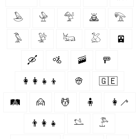
𓅅
𓅈
𓅵
🙇‍
𓅟
𓅣
𓅶
𓃜
𓅷
🚈
🛶
🚵‍
🚠
🚥
👩‍👩‍👧‍👦
👳‍
🇬🇪
🛤
🙍‍
💆‍
🧍‍
👩‍🦯
👨‍👩‍👧
𓅎
𓅤