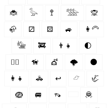
🐞
𓅭
🚏
𓅢
🙊
🦣
⚂
⚄
🚙
👩‍🦳
𓅋
🚒
👨‍👧
🌓
🐕‍🦺
🦮
💇‍
🌩️
🌑
👩‍👧
🚓
↩
𓃿
🦏
🪺
🚐
👡
🦧