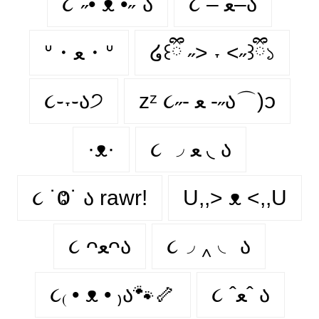
૮´˶• ᴥ •˶`ა
૮ – ﻌ–ა
ᐡ・ﻌ・ᐡ
໒꒰ྀི ˶> ˕ <˶꒱ྀི১
૮֊˕֊ა੭
zᶻ ૮˶- ﻌ -˶ა⌒)ᦱ
·ᴥ·
૮ ◞ ﻌ ◟ ა
૮ ˙Ⱉ˙ ა rawr!
U,,> ᴥ <,,U
૮ ᴖﻌᴖა
૮◞ ‸ ◟ ა
૮₍ • ᴥ • ₎ა🐾🦴
૮ ˆﻌˆ ა