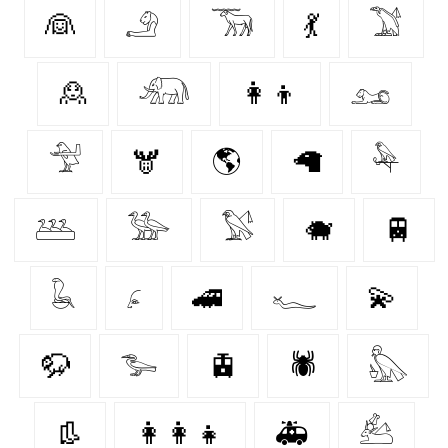
👰‍
𓄂
𓃞
💃
𓅑
🙎‍
𓃰
👩‍👦
𓃭
𓅴
🫎
🌎
🦙
𓅆
𓅹
𓅺
𓅄
🐗
🚆
𓆘
𓂊
🚄
𓆑
💫
🦬
𓅧
🚊
🕷️
𓅽
👢
👩‍👩‍👧
🚑
𓃕