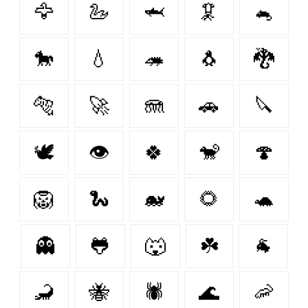
🦅
🦢
🦈
🦑
🐁
🐎
💧
🦔
🐧
🐉
🐅
🚀
🪼
🚗
🔪
🕊️
👁
🍀
🐒
🍄
🦁
🐍
🐋
🌻
🐢
👻
🐸
🐺
☘️
🐐
🦂
🐝
🕷
🌊
🦐