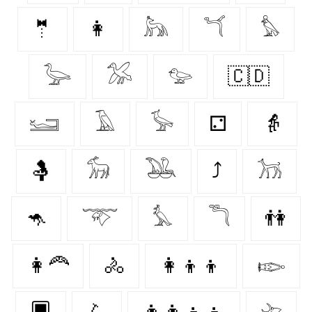
🤵‍
👩‍
𓃦
𓆔
𓅊
𓅬
𓅮
𓅰
🇨🇩
𓆒
𓄿
𓅚
⚁
👵
🤱
𓃘
𓅒
⤴
𓃡
🦘
𓄅
𓅘
𓆕
👫
👩‍🦰
🚴‍
👩‍👦‍👦
𓆢