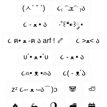
(ㅅ´ ˘ `)
૮₍ 𝁽ܫ𝁽 ₎ა
૮ - ﻌ • ა⁩
‧˚꒰🐾꒱༘⋆
૮ >ﻌ< ა
૮ ฅ• ﻌ -ฅ ა arf ! 🦴
૮ - ﻌ • ა
υ´• ﻌ •`υ
૮⍝• ᴥ •⍝ა
૮( - ᴥ՛𑁬
zᶻ ૮˶- ﻌ -˶ა⌒)ᦱ
🐼
🦥
🔥
🦗
🌖
🚅
🚋