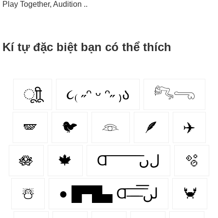
Play Together, Audition ..
Kí tự đặc biệt bạn có thể thích
ूाीू
૮₍ ˶ᵔ ᵕ ᵔ˶ ₎ა
𓀐𓂸
🪽
🐦
𓁻
🪶
✈️
🪷
🍁
Ɑ͞ ͞ ͞ ͞ ͞ ͞ ͞ ͞ لﮞ
🫧
☃️
● █▀█▄ Ɑ͞ ̶͞ ̶͞ ̶͞ لں͞
🦀