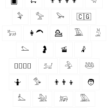
🂠
🛴
👨‍👨‍👦‍👦
𓄀
𓅝
𓅡
𓅨
🇨🇬
𓃒
👩‍🦱
💁‍
𓅀
𓄄
𓅌
🤰
🚡
🤾‍
👩‍❤️‍💋‍👨
𓃫
𓅲
𓅸
🤷‍
𓅜
👨‍👨‍👦
🧑‍
𓅏
𓅖
𓃖
𓅔