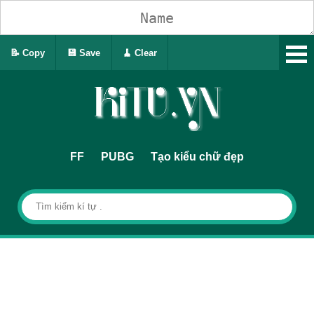
📝 Copy
💾 Save
🧹 Clear
FF
PUBG
Tạo kiểu chữ đẹp