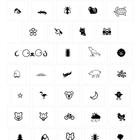
🦟
🐊
🪰
🐿️
𓆉
🌼
🦄
🐈‍
🦝
૮ ⚆ﻌ⚆ა
🐛
𓅂
🌚
ඞ
𓂎
🛩
𓃟
🎋
⭐
🦩
🐻‍
🌙
🐥
🐷
🦊
🚲
🌦️
🐔
🌲
🪨
🐭
🐜
🌳