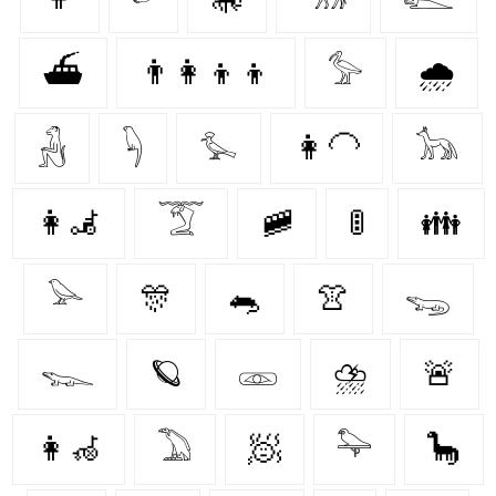
⛴
👨‍👩‍👦‍👦
𓅞
🌧️
𓃻
𓆐
𓅙
👩‍🦲
𓃥
👩‍🦼‍
𓄆
🚞
🚦
👪
𓅪
🎊
🐀
👚
𓆌
𓆊
🪐
𓁽
⛈️
🚨
👩‍🦽‍
𓅐
🧖‍
𓅍
🦕