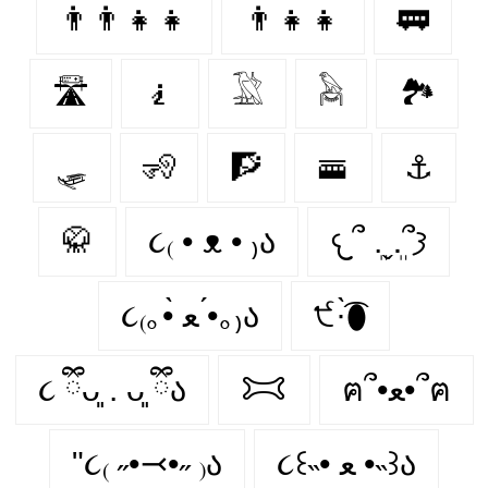
👨‍👨‍👧‍👧
👨‍👧‍👧
🚃
🛣
🧎‍
𓅁
𓅉
🏞
🛷
🧏‍
🧗‍
🚟
⚓️
🥋
૮₍ • ᴥ • ₎ა
𐔌՞ ܸ.ˬ.ܸ՞𐦯
૮₍｡•̀ ﻌ •́｡₎ა
੯·̀͡⬮
૮ ྀིᴗ͈ . ᴗ͈ ྀིა
𐂯
ฅ՞•ﻌ•՞ฅ
"૮₍ ˶•⤙•˶ ₎ა
૮꒰˵• ﻌ •˵꒱ა