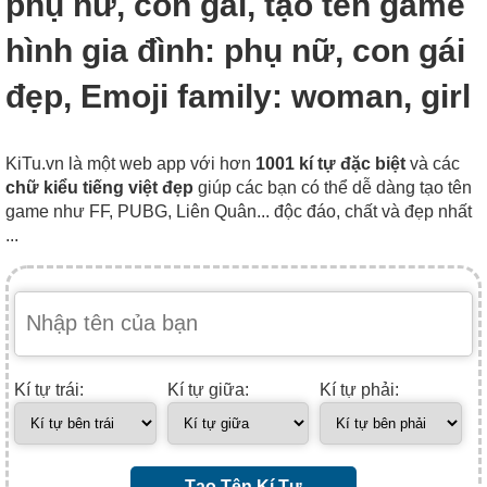
phụ nữ, con gái, tạo tên game
hình gia đình: phụ nữ, con gái
đẹp, Emoji family: woman, girl
KiTu.vn là một web app với hơn
1001 kí tự đặc biệt
và các
chữ kiểu tiếng việt đẹp
giúp các bạn có thể dễ dàng tạo tên
game như FF, PUBG, Liên Quân... độc đáo, chất và đẹp nhất
...
Kí tự trái:
Kí tự giữa:
Kí tự phải:
Tạo Tên Kí Tự