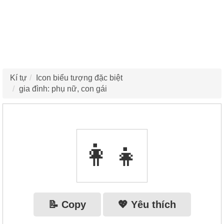
Kí tự
Icon biểu tượng đặc biệt
gia đình: phụ nữ, con gái
👩‍👧
📝 Copy
💖 Yêu thích