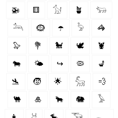
🚁
⚅
𓃩
🪴
𓃓
𓃢
🪹
☂️
𓅦
🦓
🦭
💐
🐩
🕊
🦞
🐄
🌤️
↪
🦠
💺
🛬
🧒
🌟
𓃵
💨
🐫
🎍
🐂
🐘
𓅥
👩
𓃾
🎠
𓃝
𓆍