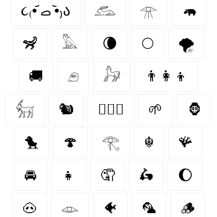
૮₍•᷄ ࡇ •᷅₎ა
𓃹
𓁿
🦛
🦨
𓅓
🌘
🌕
🌪️
🚚
𓂉
𓃗
👨‍👩‍👦
𓃶
🐿
👩‍❤️‍👨
🌱
🦍
🐤
🍄‍
𓂀
☬
🪸
🚘
👧
🤦‍
🛵
🌔
🐽
𓁼
🐠
🦜
🪵