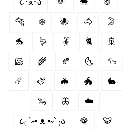
૮･ﻌ･ა
🌞
🐃
🐰
🐆
❄️
🐙
🐴
🌛
🐬
🪱
🪳
🐈
🚢
🐹
🌾
🍂
🌜
🦆
☄️
🫏
🦇
🐲
🐇
🦦
🦋
☁️
૮₍ ´˶• ᴥ •˶` ₎ა
🦚
🐯