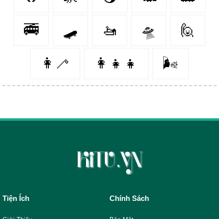
🚎
🛹
🚤
🛸
🙋‍
👩‍🦯️
👩‍👧‍👧
🌬️
Tiện Ích
Chính Sách