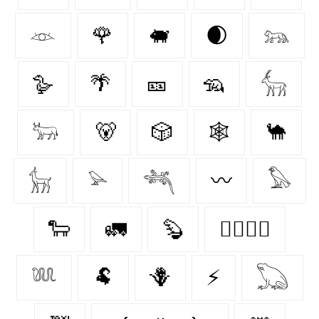
𓁺
🌹
🐖
🌒
𓃬
🪿
🌴
🎫
🦡
𓃲
𓃽
🐻
🎲
🕸️
🐪
𓃴
𓅫
𓆈
〰️
𓅃
🐑
🚛
🦫
👩‍❤️‍💋‍👩
𓆚
🐏
🪻
⚡
𓆏