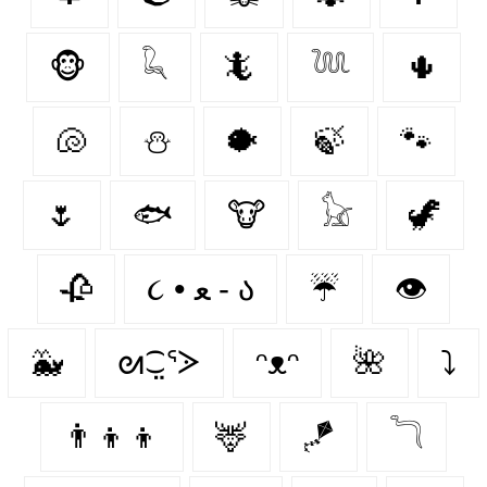
🐵
𓆗
🦎
𓆙
🌵
🐚
⛄
🐡
🍃
🐾
🌷
🐟
🐮
𓃠
🦖
🥀
૮ • ﻌ - ა⁩
☔
👁️
🐳
ᘛ⁐̤ᕐᐷ
ᵔᴥᵔ
🌺
⤵
👨‍👦‍👦
🦌
🪁
𓆓