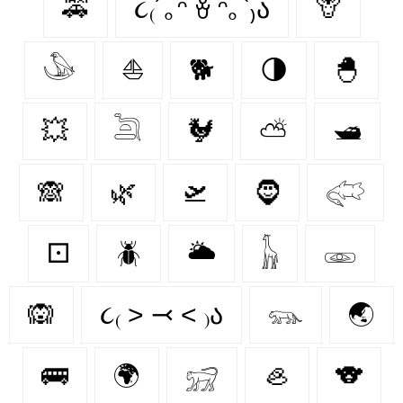
🚕
૮₍´｡ᵔ ꈊ ᵔ｡`₎ა
🦒
𓅇
⛵
🐕
🌗
🐣
💥
𓆖
🐓
⛅
🛥
🙈
🌿
🛫
🧔‍
𓅾
⚀
🪲
🌥️
𓃱
𓁾
🙉
૮₍ ˃ ⤙ ˂ ₎ა
𓃮
🌏
🚌
🌍
𓃸
🦪
🐨