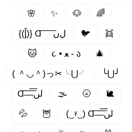
🌸
✨
🐶
🌈
{(ᶅ͒)} Ɑ͞ ͞ ͞ ͞ ͞ ﻝﮞ
🐦‍
👯‍
🐱
૮ • ﻌ - ა
🎄
( ＾◡＾)っ✂╰⋃╯
╰⋃╯
Ɑ͞ ̶͞ ̶͞ ̶͞ لں͞
🌫️
🌝
🐌
💦
🦉
(‿ˠ‿) Ɑ͞ ̶͞ ̶͞ ̶͞ لں͞