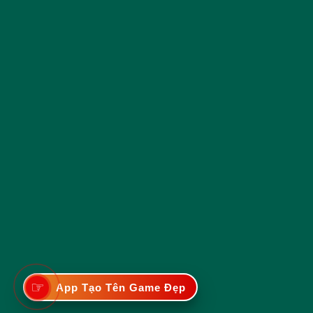
☞
App Tạo Tên Game Đẹp