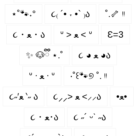
⋆˚🐾˖°
૮₍ ´• ˕ •` ₎ა
˚.🦴 ᵎᵎ
૮・ﻌ・ა
ᐡ > ﻌ < ᐡ
Ɛ=3
✨ 🐶ྀི ⋆.˚
૮ ◕ ﻌ ◕ა
ᐡ ᐧ ﻌ ᐧ ᐡ
‧˚꒰🐾୭ ˚. ᵎᵎ
•ﻌ•
૮⸝⸝> ﻌ <⸝⸝ა
૮˶′ﻌ ‵˶ ა
૮ ･ ﻌ･ა
૮ ˶´ ᵕˋ ˶ა