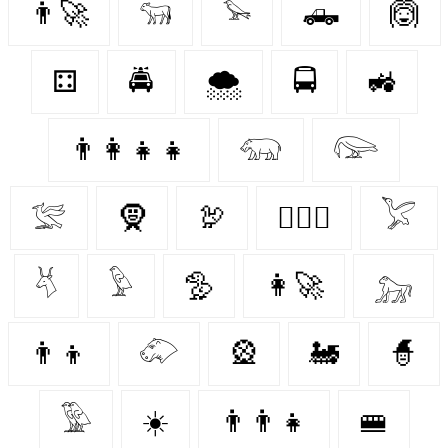
👨‍🚀
𓃔
𓅩
🛻
🙆‍
⚃
🚔
🌨️
🚍
🚜
👨‍👩‍👧‍👧
𓃯
𓅼
𓅛
🧕
🦃
👩‍❤️‍👩
𓅯
𓄃
𓅱
🦤
👩‍🚀
𓃷
👨‍👦
𓄁
🎡
🚂
🧙‍
𓅳
☀️
👨‍👨‍👧
🚝