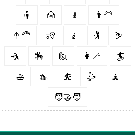
🧍‍
🙍
🧎‍
👨‍🦳
👨‍🦰
🧏‍
🧎‍️
🏌️
⛷
🤺
🏇
🙋‍
👩‍🦯️
🏄‍
🚣‍
🏊‍
⛹️‍
🤹‍
🧘‍
🧑‍🤝‍🧑