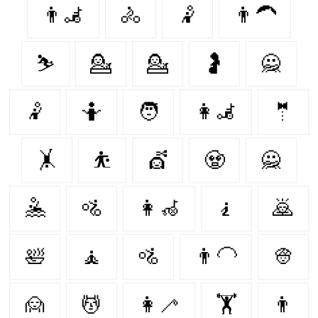
👨‍🦼
🚴‍
🤾
👨‍🦱
⛷️
💁‍
💁
🤰
🙅
🤾‍
🤷‍
🧑‍
👩‍🦼
🤵
🤸‍
⛹️
💇
🧟‍
🙅‍
🤽‍
🚵
👩‍🦽
🧎
🙇‍
🛀
🧘
🚵‍
👨‍🦲
👳‍
🙍‍
💆‍
👩‍🦯
🏋️
👨‍