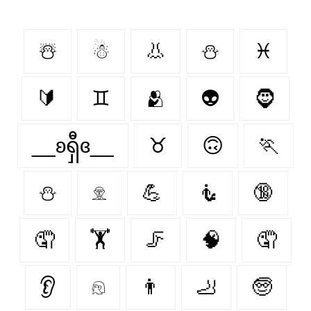
☃️
☃
👃
⛄️
♓
🔰
♊
🫂
👽
🧔
__ʚရှီɞ__
♉
🙃
🏃
⛄
𓁷
💪
🧜
🔞
🤦‍
🏋️‍
🦵
🧠
🤦
👂
𓁶
👨
🦶
🧓