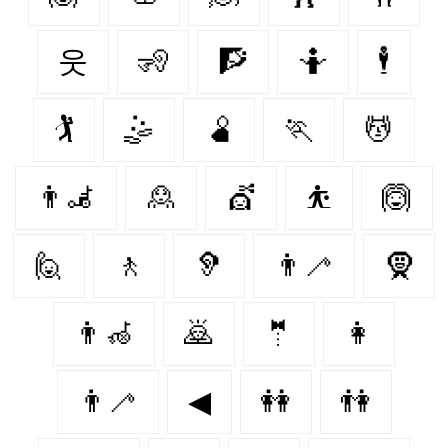
웃
🧏
🧗
🤷
🕴
🏌
🤹
🫄
🏃‍
💆
👨‍🦼‍️
🙎
💇‍
⛹
🙆‍
🙋
🚶‍
🦻
👨‍🦯
🧕
👨‍🦽
🙇
🤵‍
👩‍
👨‍🦯‍
◀
👭
👫