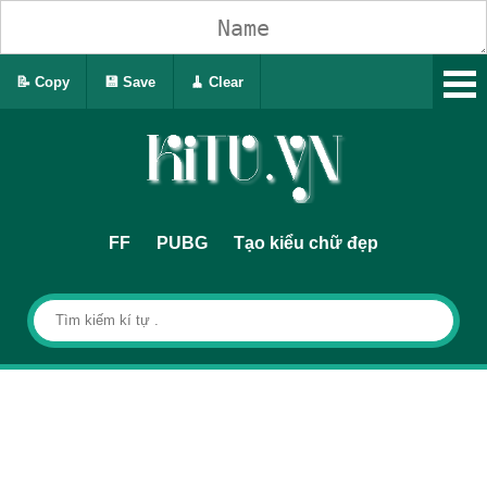
📝 Copy
💾 Save
🧹 Clear
FF
PUBG
Tạo kiểu chữ đẹp