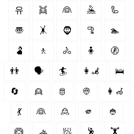
유
👯
👰
🤽
🦾
〠
🤸
🧔‍
🦿
🏊
🫃
🚶
🚴
🧍
🚷
👬
🗣️
🏄
👩‍🦼‍
🛌
🔄
👱
🫅
👳
👩‍🦽‍
💃
👰‍
🙎‍
🫵
👲
🙆
🚣
🧖
🕺
🏋