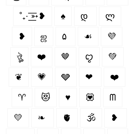
˚₊· ͟͟͞͞➳❥
♠️
დ
ლ
❥
ஜ
۵
☙
💜
ঔৣ
❤️‍
🤎
ꨄ
💚
❦
💗
🩶
❤
❤️
♈︎
😻
♥️
💟
ᗰ
💛
❧
🫀
🕉
❥