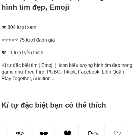
hình tim đẹp, Emoji
👁 804 lượt xem
⭐⭐⭐⭐⭐ 75 lượt đánh giá
💖
11
lượt yêu thích
Kí tự đặc biệt tim ( Emoji ), icon biểu tượng hình tim đẹp trong
game như Free Fire, PUBG, Tiktok, Facebook, Liên Quân,
Play Together, Audition ..
Kí tự đặc biệt bạn có thể thích
౨ৎ
💔
🖤
ᢉ𐭩
♡