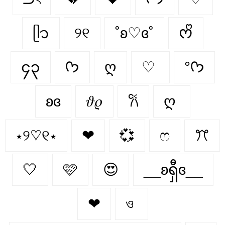
ᥫ᭡
୨୧
˚ʚ♡ɞ˚
ᰔᩚ
၄၃
ᡣ𐭩
ღ
♡
°ᡣ𐭩
ʚɞ
𝜗𝜚
𐙚
ღ
⋆୨♡୧⋆
❤︎
💞
ෆ
ꔫ
🤍
🩷
😍
__ʚရှီɞ__
❤
ও