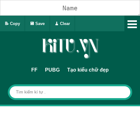
📝 Copy
💾 Save
🧹 Clear
FF
PUBG
Tạo kiểu chữ đẹp