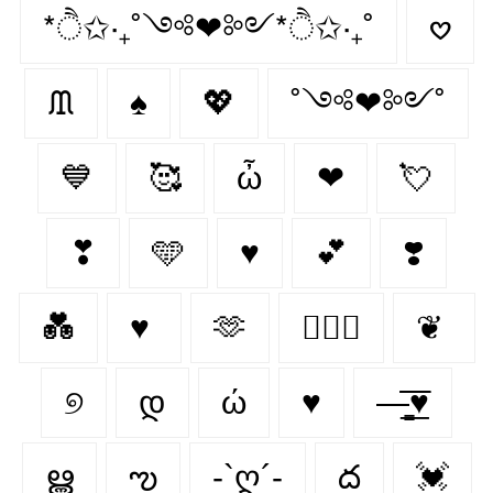
*ੈ✩‧₊˚༺❤︎༻*ੈ✩‧₊˚
𖹭
ᙢ
♠
💖
˚༺❤︎༻˚
💙
🥰
ὦ
❤︎‬
💘
❣
🩵
♥
💕
❣️
💑
♥
🫶
👩‍❤️‍👨
❦
୭
დ
ώ
♥︎
—̳͟͞͞♥
ൠ
ఌ︎
-`ღ´-
ద
💓