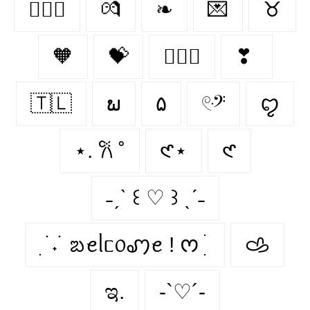
👨‍❤️‍👨
💏
❧
💌
♉︎
🧡
💝
👩‍❤️‍👩
❣
🇹🇱
ພ
۵
𓏲ּ𝄢
ꨄ︎
⋆. 𐙚 ˚
𑣲⋆
𑣲
˗ˏˋ ꒰ ♡ ꒱ ˎˊ˗
ִ ࣪ ˖ ࣪ ᨰꫀᥣᥴ᥆ꩇꫀ ! ᰔ ִ ׄ
𐚁
ಇ.
-`♡´-