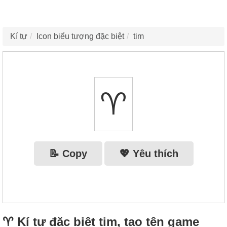
Kí tự
Icon biểu tượng đặc biệt
tim
♈︎
📝 Copy
💖 Yêu thích
♈︎ Kí tự đặc biệt tim, tạo tên game