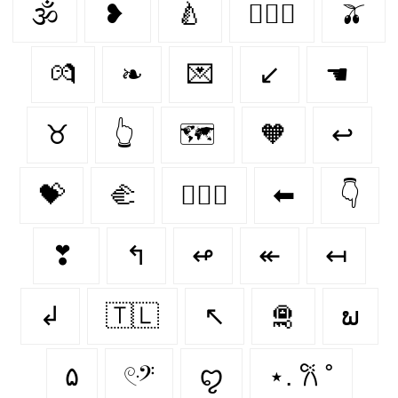
🕉
❥
🍐
👨‍❤️‍👨
🫒
💏
❧
💌
↙
☚
♉︎
👆
🗺️
🧡
↩
💝
🫲
👩‍❤️‍👩
⬅
👇
❣
↰
↫
↞
↤
↲
🇹🇱
↖
🛅
ພ
۵
𓏲ּ𝄢
ꨄ︎
⋆. 𐙚 ˚