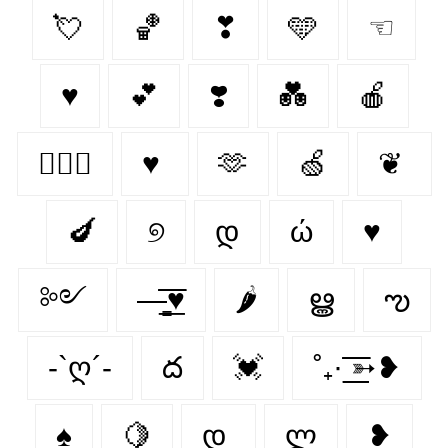
💘
🏀
❣
🩵
☜
♥
💕
❣️
💑
🍎
👩‍❤️‍👨
♥
🫶
🍏
❦
🍆
୭
დ
ώ
♥︎
༻
—̳͟͞͞♥
🌶
ൠ
ఌ︎
-`ღ´-
ద
💓
˚₊· ͟͟͞͞➳❥
♠️
🍋‍
დ
ლ
❥