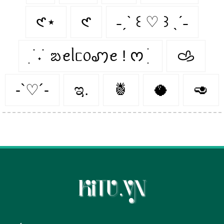
𑣲⋆
𑣲
˗ˏˋ ꒰ ♡ ꒱ ˎˊ˗
ִ ࣪ ˖ ࣪ ᨰꫀᥣᥴ᥆ꩇꫀ ! ᰔ ִ ׄ
𐚁
-`♡´-
ಇ.
🍍
🥥
🥑