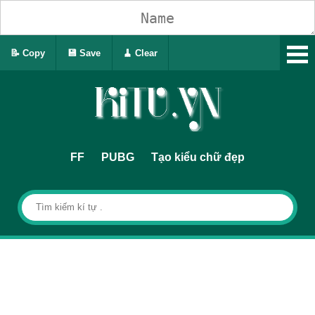
📝 Copy
💾 Save
🧹 Clear
FF
PUBG
Tạo kiểu chữ đẹp