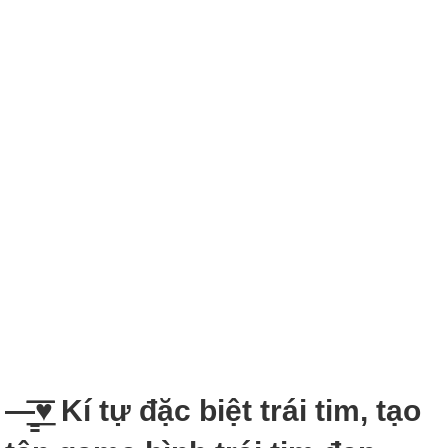
—̳͟͞͞♥ Kí tự đặc biệt trái tim, tạo