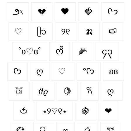
౨ৎ
💔
🖤
🍓
ᢉ𐭩
♡
ᥫ᭡
୨୧
🍌
🍉
˚ʚ♡ɞ˚
ᰔᩚ
🌽
၄၃
ᡣ𐭩
ღ
♡
°ᡣ𐭩
ʚɞ
🍑
𝜗𝜚
🍋
𐙚
ღ
🍅
⋆୨♡୧⋆
🍇
❤︎
💞
🔍
ෆ
🥭
ꔫ