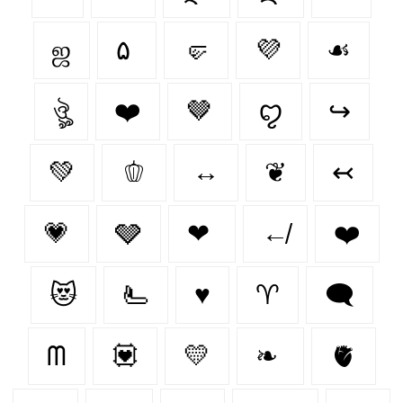
ஜ
۵
🤛
💜
☙
ঔৣ
❤️‍
🤎
ꨄ
↪
💚
🫑
↔
❦
↢
💗
🩶
❤
↚
❤️
😻
🫷
♥️
♈︎
🗨
ᗰ
💟
💛
❧
🫀