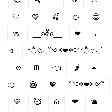
🤍
🩷
🍒
🍊
😍
🍈
__ʚရှီɞ__
❤
♁
ও
*ੈ✩‧₊˚༺❤︎༻*ੈ✩‧₊˚
𖹭
ᙢ
👈
🌶️
♠
👉
🥝
💖
˚༺❤︎༻˚
💙
🥰
ὦ
❤︎‬
🫐