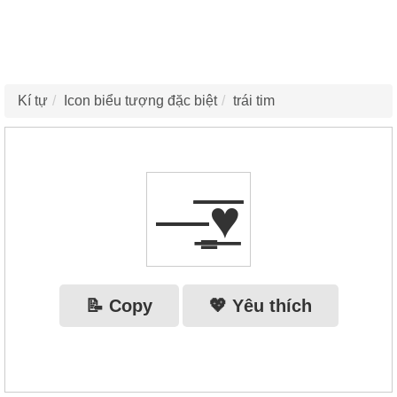
Kí tự
Icon biểu tượng đặc biệt
trái tim
—̳͟͞͞♥
📝 Copy
💖 Yêu thích