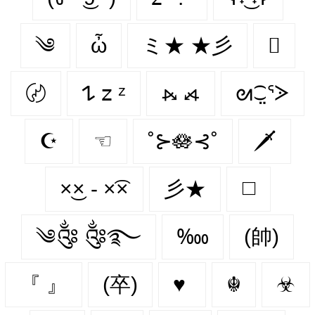
༄
ὦ
ミ★ ★彡

〄
𐰁 𝗓 ᶻ
⦮ ⦯
ᘛ⁐̤ᕐᐷ
☪
☜
˚⊱🪷⊰˚
🗡
×͜× - ×͡×
彡★
◻️
༄༂ ༂࿐
‱
(帥)
『 』
(卒)
♥
☬
☣