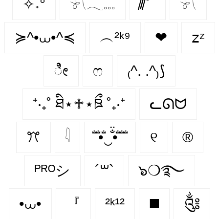
✧˖°
𓍯𓂃𓏧
̸/̸̅̅ ̆̅ ̅̅ ̅̅
𓍯
≽^•⩊•^≼
︵²ᵏ⁹
❤︎
𝗓ᶻ
ೀ
ෆ
₍^. .^₎⟆
⁺‧₊˚ ཐི⋆♱⋆ཋྀ ˚₊‧⁺
ᓚᘏᗢ
ꔫ
𓇋
̐̈ ̐̈•̐̈‿̐̈•̐̈ ̐̈ ̐̈
୧
®️
ᴾᴿᴼシ
´꒳`
๖❍࿐
•⩊•
『
²ᵏ¹²
◼️
༃