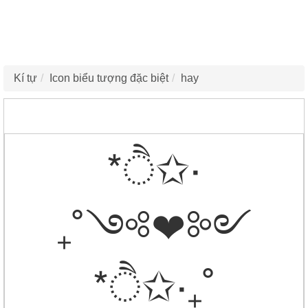
Kí tự
Icon biểu tượng đặc biệt
hay
*ੈ✩‧
₊˚༺❤︎༻
*ੈ✩‧₊˚