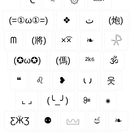
℃
⍨
۞
²ᵏ¹⁷
(=①ω①=)
❖
ت
(炮)
ᗰ
(將)
×͡×
❧
𓇻
(✪ω✪)
(傌)
²ᵏ⁶
🕉
❝
♌︎
❥
𐑧 𐑨
웃
⌞ ⌟
(╰_╯)
ꔼ
⁕
ƸӜƷ
⚉
𓈉
ජ
❧