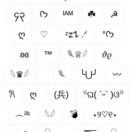
၄၃
ᡣ𐭩
ᴵᴬᴹ
☘️
☭
ღ
♡
ᶻ𝗓𐰁 .ᐟ
°ᡣ𐭩
ʚɞ
™️
𓆰♕𓆪
𝜗𝜚
𓆩♛𓆪
𓆰
╰⋃╯
〰
𐙚
ღ
(兵)
⁽⁽ଘ( ˊᵕˋ )ଓ⁾⁾
︵²ᵏ
𓆩𓆪
💣
⋆୨♡୧⋆