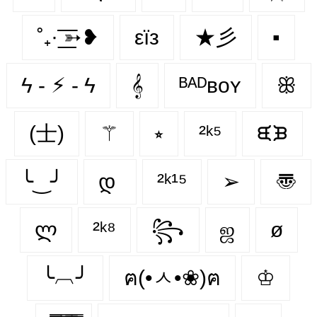
˚₊· ͟͟͞͞➳❥
εїз
★彡
▪️
ϟ - ⚡︎ - ϟ
𝄞
ᴮᴬᴰʙᴏʏ
ꕥ
(士)
⚚
⭒
²ᵏ⁵
ᙙᙖ
╰‿╯
დ
²ᵏ¹⁵
➢
〠
ლ
²ᵏ⁸
꧂
ஜ
ø
╰︹╯
ฅ(•ㅅ•❀)ฅ
♔