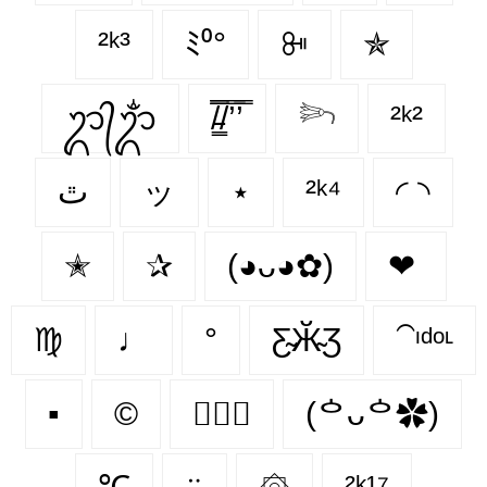
²ᵏ³
ﾐ⁰°
ꔻ
✯
ᬊ᭄ᬊᬁ
/̵͇̿̿/’̿’̿
𓆸
²ᵏ²
ٿ
ッ
⋆
²ᵏ⁴
◜ ◝
✭
✰
(◕ᴗ◕✿)
❤
♍︎
♩
°
Ƹ̴Ӂ̴Ʒ
⁀ᶦᵈᵒᶫ
▪
©️
♡ྀི
(ᅌᴗᅌ✿)