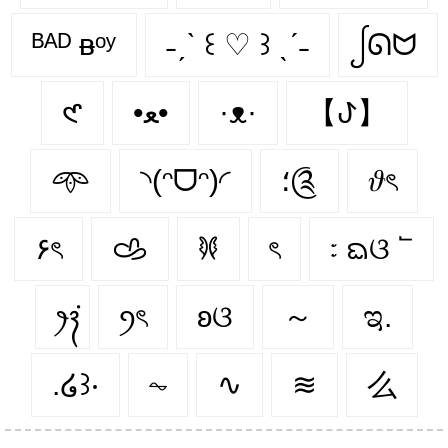
ᴮᴬᴰ ᴃᵒʸ
˗ˏˋ ꒰ ♡ ꒱ ˎˊ˗
ᩭᘏᗢ
𑣲
•ﻌ•
·ᴥ·
【ꚠ】
𖥸
◝(ᵔᗜᵔ)◜
؛༊
𝜗ৎ
۶ৎ
𐚁
𐦍
ৎ
᭝ ᨳଓ ՟
‎ꫂ᭪݁
ꪆৎ
ʚଓ
～
ಇ.
.໒꒱‧
⏦
∿
≋
么