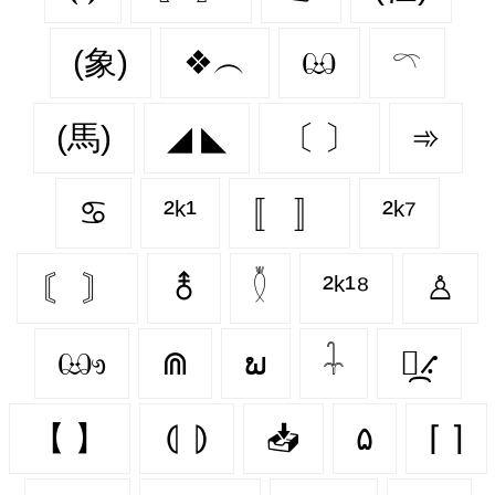
(象)
❖︵
ඏ
𓍼
(馬)
◢ ◣
〔 〕
➾
♋︎
²ᵏ¹
〚 〛
²ᵏ⁷
〘 〙
⚨
𓇟
²ᵏ¹⁸
♙
ඐ
⋒
ພ
𓇑
⳻᷼⳺
【 】
⦇ ⦈
📥
۵
⌈ ⌉