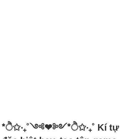
*ੈ✩‧₊˚༺❤︎༻*ੈ✩‧₊˚ Kí tự