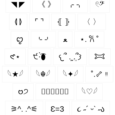
◥ ◤
《 》
⌌ ⌍
𓏲ּ𝄢
⦉ ⦊
⌜ ⌝
⦃ ⦄
〈 〉
ꨄ︎
⌎ ⌏
ﻌ
⋆. 𐙚 ˚
𑣲⋆
੯·̀͡⬮
𐔌՞ ܸ.ˬ.ܸ՞𐦯
𐂯
𓆩★𓆪
𓆩☬𓆪
𓆩✦𓆪
˚.🦴 ᵎᵎ
𑄝੭
♛⃝𝑲𝒊𝒏𝒈
𓆩♡𓆪
⚞^. .^⚟
Ɛ=3
૮ ˶´ ᵕˋ ˶ა