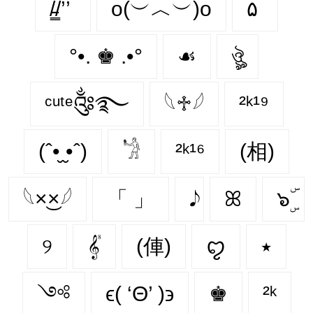
/̵͇̿̿/’̿’̿ ̿
o(︶︿︶)o
۵
°•. ♚ .•°
☙
ঔৣ
ᶜᵘᵗᵉ༂࿐
𓆩♱𓆪
²ᵏ¹⁹
(ˆ•̮ ̮•ˆ)
𓁋
²ᵏ¹⁶
(相)
𓆩×͜×𓆪
「 」
ꕤ
๖ۣۜ
୨
𝄟
(俥)
ꨄ
٭
༺
ϵ( ‘Θ’ )϶
♚
²ᵏ