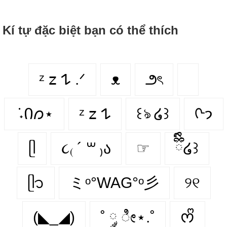
Kí tự đặc biệt bạn có thể thích
ᶻ 𝗓 𐰁 .ᐟ
ᴥ
౨ৎ
݁ ˖Ი𐑼⋆
ᶻ 𝗓 𐰁
꒰ঌ ໒꒱
ᢉ𐭩
ᥫ
૮₍ ´ ꒳ ₎ა
☞
ྀིྀི໒꒱
ᥫ᭡
ミᵒ°WAG°ᵒ彡
୨୧
(◣_◢)
˚ ༘ ೀ⋆.˚
ᰔᩚ