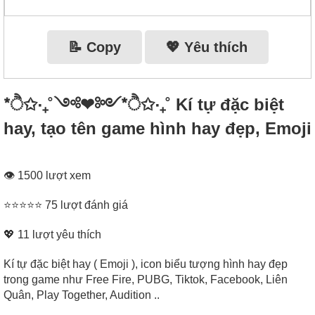
📝 Copy
💖 Yêu thích
*ੈ✩‧₊˚༺❤︎༻*ੈ✩‧₊˚ Kí tự đặc biệt
hay, tạo tên game hình hay đẹp, Emoji
👁 1500 lượt xem
⭐⭐⭐⭐⭐ 75 lượt đánh giá
💖
11
lượt yêu thích
Kí tự đặc biệt hay ( Emoji ), icon biểu tượng hình hay đẹp
trong game như Free Fire, PUBG, Tiktok, Facebook, Liên
Quân, Play Together, Audition ..