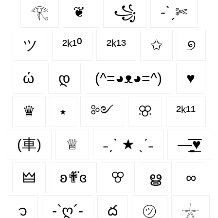
𓂀
❦
꧁
-ˋˏ✄
ツ
²ᵏ¹⁰
²ᵏ¹³
✩
୭
ώ
დ
(^=◕ᴥ◕=^)
♥︎
♛
⭑
༻
ꕣ
²ᵏ¹¹
(車)
♕
˗ˏˋ ★ ˎˊ˗
—̳͟͞͞♥
🜲
ʚ✟⃛ɞ
ꕢ
ൠ
∞
᭡
-`ღ´-
ద
㋡
𓇼