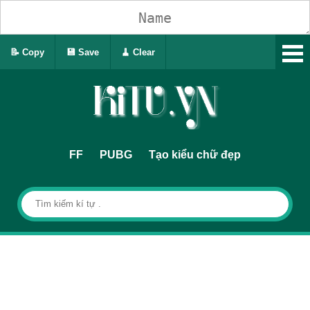
📝 Copy
💾 Save
🧹 Clear
FF
PUBG
Tạo kiểu chữ đẹp