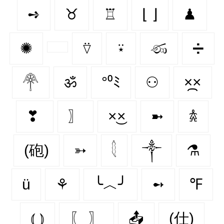
➺
♉︎
♖
⌊ ⌋
♟
✺
⍢
⍣
ණ
➗
𓋇
ॐ
°⁰ﾐ
⚇
×᷼×
❣
〗
×͜×
➼
𖠋
(砲)
➳
𓇛
༒
⚗
ü
⚘
╰︿╯
➻
℉
⦅ ⦆
〖 〗
📤
(仕)