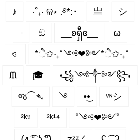
♪
⋅˚₊‧ ଳ⋆ .࿔*:･
亗
シ
▫️
ඞ
__ʚရှီɞ__
ω
ও
*ੈ✩‧₊˚༺❤︎༻*ੈ✩‧₊˚
ᙢ
🎓
꧁༺༒༻꧂
જ⁀➴
࿓
•͜•
ᵛᶰシ
²ᵏ⁹
²ᵏ¹⁴
˚༺❤︎༻˚
(ง ͡° ͜ʖ ͡°)
𝗓ᶻᶻ.ᐟ
ʕ˖͜͡ ˖ʔ