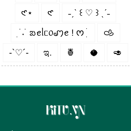
𑣲⋆
𑣲
˗ˏˋ ꒰ ♡ ꒱ ˎˊ˗
ִ ࣪ ˖ ࣪ ᨰꫀᥣᥴ᥆ꩇꫀ ! ᰔ ִ ׄ
𐚁
-`♡´-
ಇ.
🍍
🥥
🥑