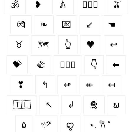
🕉
❥
🍐
👨‍❤️‍👨
🫒
💏
❧
💌
↙
☚
♉︎
🗺️
👆
🧡
↩
💝
🫲
👩‍❤️‍👩
👇
⬅
❣
↰
↫
↞
↤
🇹🇱
↖
↲
🛅
ພ
۵
𓏲ּ𝄢
ꨄ︎
⋆. 𐙚 ˚