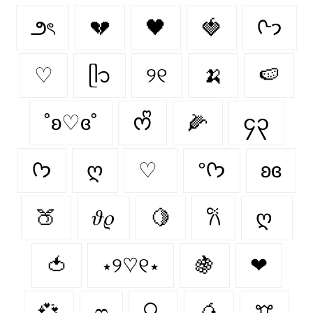
౨ৎ
💔
🖤
🍓
ᢉ𐭩
♡
ᥫ᭡
୨୧
🍌
🍉
˚ʚ♡ɞ˚
ᰔᩚ
🌽
၄၃
ᡣ𐭩
ღ
♡
°ᡣ𐭩
ʚɞ
🍑
𝜗𝜚
🍋
𐙚
ღ
🍅
⋆୨♡୧⋆
🍇
❤︎
💞
ෆ
🔍
🥭
ꔫ