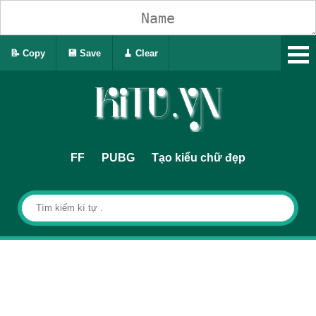
📝 Copy
💾 Save
🧹 Clear
FF
PUBG
Tạo kiểu chữ đẹp