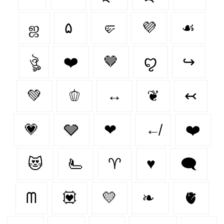
ஜ
۵
🤛
💜
☙
ঔৣ
❤️‍
🤎
ꨄ
↪
💚
🫑
↔
❦
↢
💗
🩶
❤
↚
❤️
😻
🫷
♈︎
♥️
🗨
ᗰ
💟
💛
❧
🫀