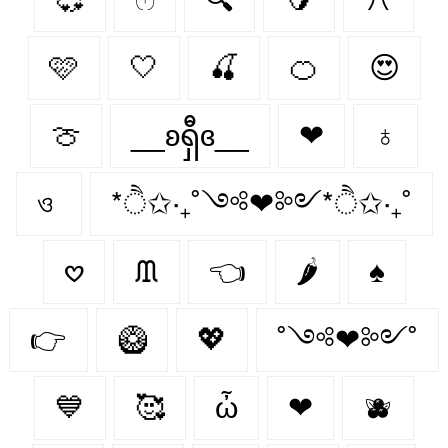
🩷
🤍
🍒
🍊
😍
🍈
__ʚရှီɞ__
❤
♁
ও
*ੈ✩‧₊˚༺❤︎༻*ੈ✩‧₊˚
𖹭
ᙢ
👈
🌶️
♠
👉
🥝
💖
˚༺❤︎༻˚
💙
🥰
ὦ
❤︎‬
🫐