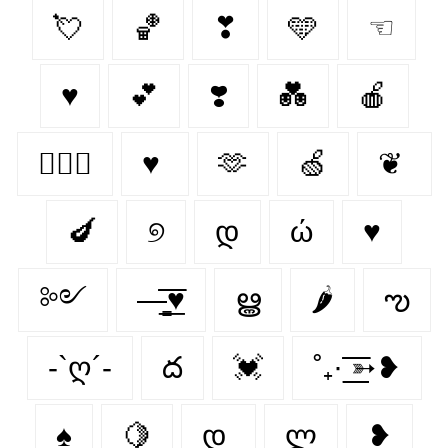
💘
🏀
❣
🩵
☜
♥
💕
❣️
💑
🍎
👩‍❤️‍👨
♥
🫶
🍏
❦
🍆
୭
დ
ώ
♥︎
༻
—̳͟͞͞♥
ൠ
🌶
ఌ︎
-`ღ´-
ద
💓
˚₊· ͟͟͞͞➳❥
♠️
🍋‍
დ
ლ
❥