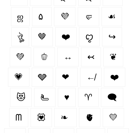
ஜ
۵
💜
🤛
☙
ঔৣ
🤎
❤️‍
ꨄ
↪
💚
🫑
↔
↢
❦
💗
🩶
❤
↚
❤️
😻
🫷
♥️
♈︎
🗨
ᗰ
💟
❧
🫀
💛