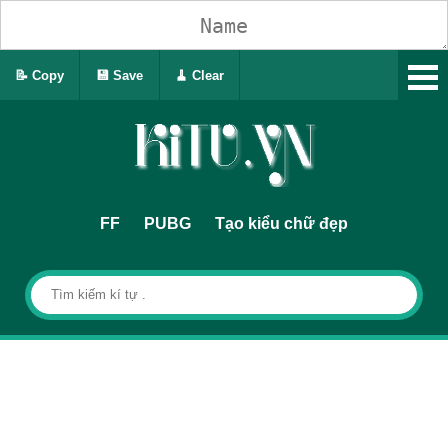
📝 Copy
💾 Save
🧹 Clear
FF
PUBG
Tạo kiểu chữ đẹp