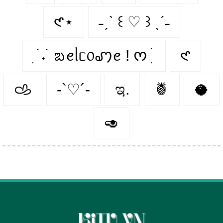
𑣲⋆
˗ˏˋ ꒰ ♡ ꒱ ˎˊ˗
ִ ࣪ ˖ ࣪ ᨰꫀᥣᥴ᥆ꩇꫀ ! ᰔ ִ ׄ
𑣲
𐚁
-`♡´-
ಇ.
🍍
🥥
🥑