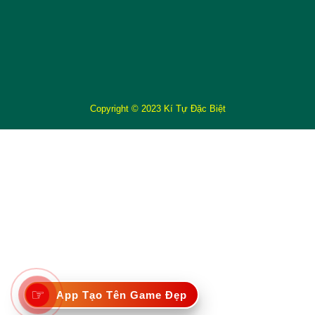
Copyright © 2023 Kí Tự Đặc Biệt
☞
App Tạo Tên Game Đẹp