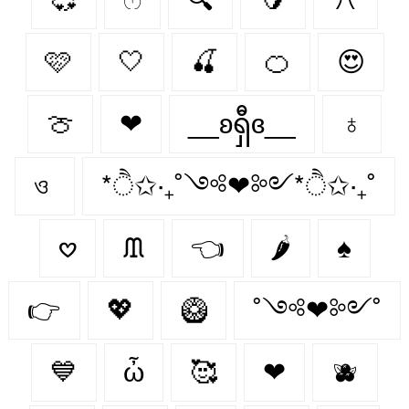
🩷
🤍
🍒
🍊
😍
🍈
❤
__ʚရှီɞ__
♁
ও
*ੈ✩‧₊˚༺❤︎༻*ੈ✩‧₊˚
𖹭
ᙢ
👈
🌶️
♠
👉
💖
🥝
˚༺❤︎༻˚
💙
ὦ
🥰
❤︎‬
🫐