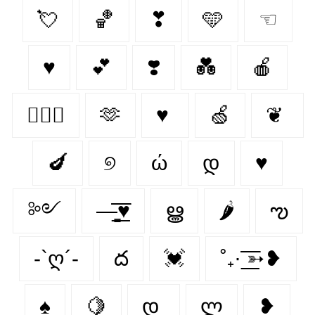
💘
🏀
❣
🩵
☜
♥
💕
❣️
💑
🍎
👩‍❤️‍👨
🫶
♥
🍏
❦
🍆
୭
ώ
დ
♥︎
༻
—̳͟͞͞♥
ൠ
🌶
ఌ︎
-`ღ´-
ద
💓
˚₊· ͟͟͞͞➳❥
♠️
🍋‍
დ
ლ
❥