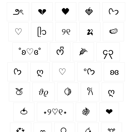
౨ৎ
💔
🖤
🍓
ᢉ𐭩
♡
ᥫ᭡
୨୧
🍌
🍉
˚ʚ♡ɞ˚
ᰔᩚ
🌽
၄၃
ᡣ𐭩
ღ
♡
°ᡣ𐭩
ʚɞ
🍑
𝜗𝜚
🍋
𐙚
ღ
🍅
⋆୨♡୧⋆
🍇
❤︎
💞
ෆ
🔍
🥭
ꔫ