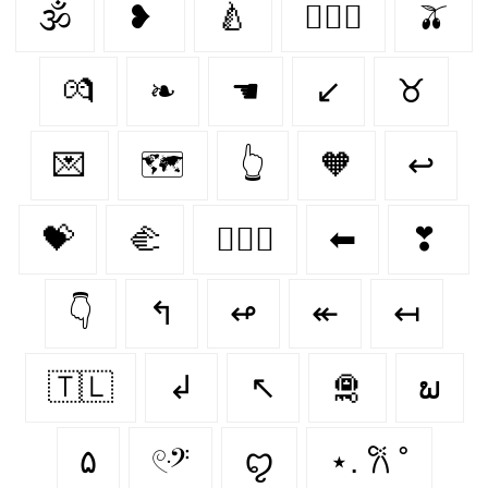
🕉
❥
🍐
👨‍❤️‍👨
🫒
💏
❧
☚
↙
♉︎
💌
🗺️
👆
🧡
↩
💝
🫲
👩‍❤️‍👩
⬅
❣
👇
↰
↫
↞
↤
🇹🇱
↲
↖
🛅
ພ
۵
𓏲ּ𝄢
ꨄ︎
⋆. 𐙚 ˚