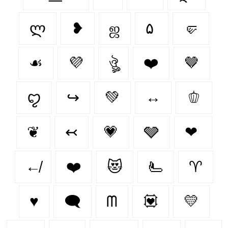
ლ
❥
ஜ
۵
🤛
☙
💜
ঔৣ
❤️‍
🤎
ꨄ
↪
💚
↔
🫑
❦
↢
💗
🩶
❤
↚
❤️
😻
🫷
♈︎
♥️
🗨
ᗰ
💟
💛