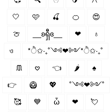
🤍
🩷
🍒
🍊
😍
🍈
__ʚရှီɞ__
❤
♁
ও
*ੈ✩‧₊˚༺❤︎༻*ੈ✩‧₊˚
ᙢ
𖹭
👈
🌶️
♠
👉
🥝
💖
˚༺❤︎༻˚
🥰
💙
ὦ
❤︎‬
💘