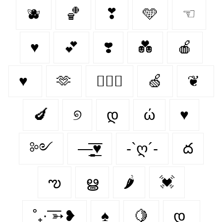
🫐
🏀
❣
🩵
☜
♥
💕
❣️
💑
🍎
♥
🫶
👩‍❤️‍👨
🍏
❦
🍆
୭
დ
ώ
♥︎
༻
—̳͟͞͞♥
-`ღ´-
ద
ఌ︎
ൠ
🌶
💓
˚₊· ͟͟͞͞➳❥
♠️
🍋‍
დ