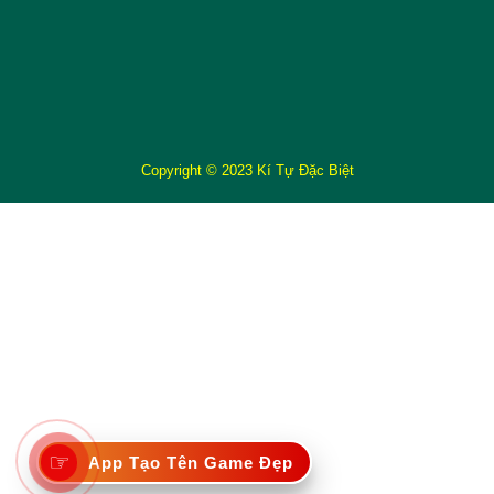
Copyright © 2023 Kí Tự Đặc Biệt
☞
App Tạo Tên Game Đẹp