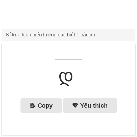
Kí tự
Icon biểu tượng đặc biệt
trái tim
დ
📝 Copy
💖 Yêu thích