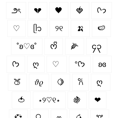
౨ৎ
💔
🖤
🍓
ᢉ𐭩
♡
ᥫ᭡
୨୧
🍌
🍉
˚ʚ♡ɞ˚
ᰔᩚ
🌽
၄၃
ᡣ𐭩
ღ
♡
°ᡣ𐭩
ʚɞ
🍑
𝜗𝜚
🍋
𐙚
ღ
🍅
⋆୨♡୧⋆
🍇
❤︎
💞
🔍
ෆ
🥭
ꔫ