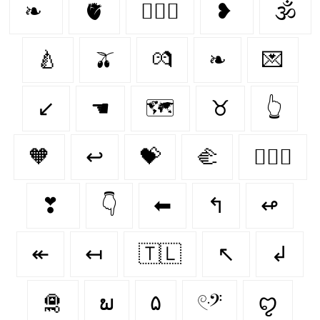
❧
🫀
👨‍❤️‍👨
❥
🕉
🍐
🫒
💏
❧
💌
↙
☚
🗺️
♉︎
👆
🧡
↩
💝
🫲
👩‍❤️‍👩
❣
👇
⬅
↰
↫
↞
↤
🇹🇱
↖
↲
🛅
ພ
۵
𓏲ּ𝄢
ꨄ︎