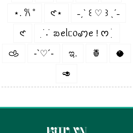
⋆. 𐙚 ˚
𑣲⋆
˗ˏˋ ꒰ ♡ ꒱ ˎˊ˗
𑣲
ִ ࣪ ˖ ࣪ ᨰꫀᥣᥴ᥆ꩇꫀ ! ᰔ ִ ׄ
𐚁
-`♡´-
ಇ.
🍍
🥥
🥑