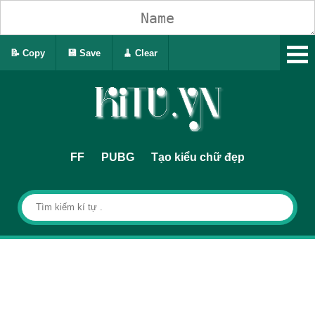
📝 Copy
💾 Save
🧹 Clear
FF
PUBG
Tạo kiểu chữ đẹp