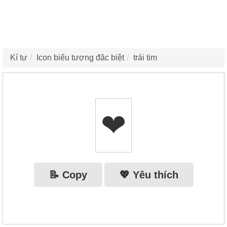
Kí tự
Icon biểu tượng đặc biệt
trái tim
❤︎‬
📝 Copy
💖 Yêu thích