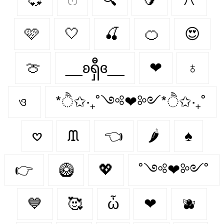
🩷
🤍
🍒
🍊
😍
🍈
__ʚရှီɞ__
❤
♁
ও
*ੈ✩‧₊˚༺❤︎༻*ੈ✩‧₊˚
𖹭
ᙢ
👈
🌶️
♠
👉
🥝
💖
˚༺❤︎༻˚
💙
🥰
ὦ
❤︎‬
🫐