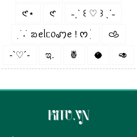
𑣲⋆
𑣲
˗ˏˋ ꒰ ♡ ꒱ ˎˊ˗
ִ ࣪ ˖ ࣪ ᨰꫀᥣᥴ᥆ꩇꫀ ! ᰔ ִ ׄ
𐚁
-`♡´-
ಇ.
🍍
🥥
🥑