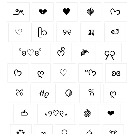
౨ৎ
💔
🖤
🍓
ᢉ𐭩
♡
ᥫ᭡
୨୧
🍌
🍉
˚ʚ♡ɞ˚
ᰔᩚ
🌽
၄၃
ᡣ𐭩
ღ
♡
°ᡣ𐭩
ʚɞ
🍑
𝜗𝜚
🍋
𐙚
ღ
🍅
⋆୨♡୧⋆
🍇
❤︎
💞
ෆ
🔍
🥭
ꔫ