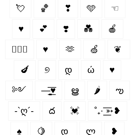
💘
🏀
❣
🩵
☜
♥
💕
❣️
💑
🍎
👩‍❤️‍👨
♥
🫶
🍏
❦
🍆
୭
დ
ώ
♥︎
༻
—̳͟͞͞♥
ൠ
🌶
ఌ︎
-`ღ´-
ద
💓
˚₊· ͟͟͞͞➳❥
♠️
🍋‍
დ
ლ
❥