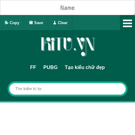
📝 Copy
💾 Save
🧹 Clear
FF
PUBG
Tạo kiểu chữ đẹp