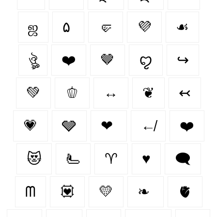
ஜ
۵
🤛
💜
☙
ঔৣ
❤️‍
🤎
ꨄ
↪
💚
🫑
↔
❦
↢
💗
🩶
❤
↚
❤️
😻
🫷
♈︎
♥️
🗨
ᗰ
💟
💛
❧
🫀