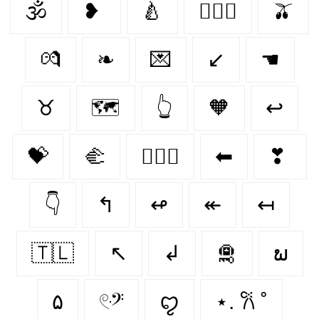
🕉
❥
🍐
👨‍❤️‍👨
🫒
💏
❧
💌
↙
☚
♉︎
🗺️
👆
🧡
↩
💝
🫲
👩‍❤️‍👩
⬅
❣
👇
↰
↫
↞
↤
🇹🇱
↖
↲
🛅
ພ
۵
𓏲ּ𝄢
ꨄ︎
⋆. 𐙚 ˚