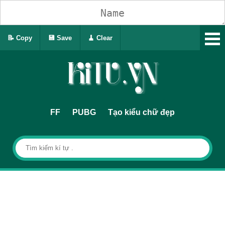
📝 Copy
💾 Save
🧹 Clear
FF
PUBG
Tạo kiểu chữ đẹp