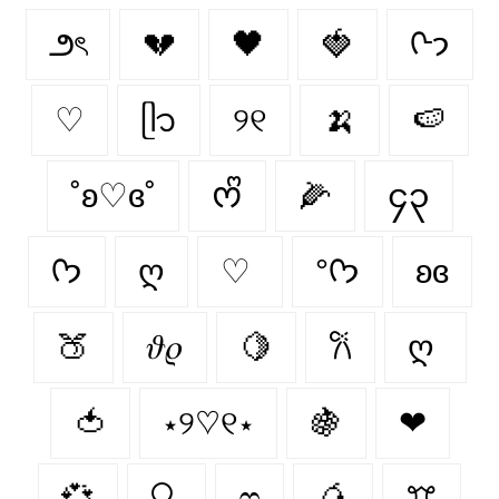
౨ৎ
💔
🖤
🍓
ᢉ𐭩
♡
ᥫ᭡
୨୧
🍌
🍉
˚ʚ♡ɞ˚
ᰔᩚ
🌽
၄၃
ᡣ𐭩
ღ
♡
°ᡣ𐭩
ʚɞ
🍑
𝜗𝜚
🍋
𐙚
ღ
🍅
⋆୨♡୧⋆
🍇
❤︎
💞
🔍
ෆ
🥭
ꔫ