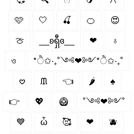
🩷
🤍
🍒
🍊
😍
🍈
__ʚရှီɞ__
❤
♁
ও
*ੈ✩‧₊˚༺❤︎༻*ੈ✩‧₊˚
𖹭
ᙢ
👈
🌶️
♠
👉
💖
🥝
˚༺❤︎༻˚
💙
ὦ
🥰
❤︎‬
🫐