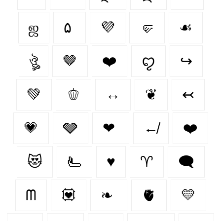
ஜ
۵
💜
🤛
☙
ঔৣ
🤎
❤️‍
ꨄ
↪
💚
🫑
↔
❦
↢
💗
🩶
❤
↚
❤️
😻
🫷
♥️
♈︎
🗨
ᗰ
💟
❧
🫀
💛