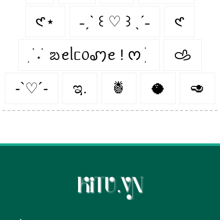
𑣲⋆
˗ˏˋ ꒰ ♡ ꒱ ˎˊ˗
𑣲
ִ ࣪ ˖ ࣪ ᨰꫀᥣᥴ᥆ꩇꫀ ! ᰔ ִ ׄ
𐚁
-`♡´-
ಇ.
🍍
🥥
🥑