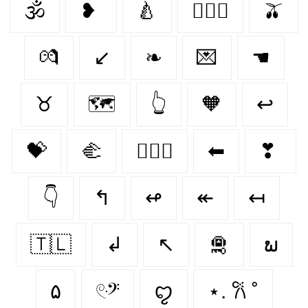
🕉
❥
🍐
👨‍❤️‍👨
🫒
💏
↙
❧
💌
☚
♉︎
🗺️
👆
🧡
↩
💝
🫲
👩‍❤️‍👩
⬅
❣
👇
↰
↫
↞
↤
🇹🇱
↲
↖
🛅
ພ
۵
𓏲ּ𝄢
ꨄ︎
⋆. 𐙚 ˚