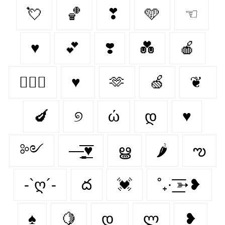
💘
🏀
❣
🩵
☜
♥
💕
❣️
💑
🍎
👩‍❤️‍👨
♥
🫶
🍏
❦
🍆
୭
ώ
დ
♥︎
༻
—̳͟͞͞♥
ൠ
🌶
ఌ︎
-`ღ´-
ద
💓
˚₊· ͟͟͞͞➳❥
♠️
🍋‍
დ
ლ
❥