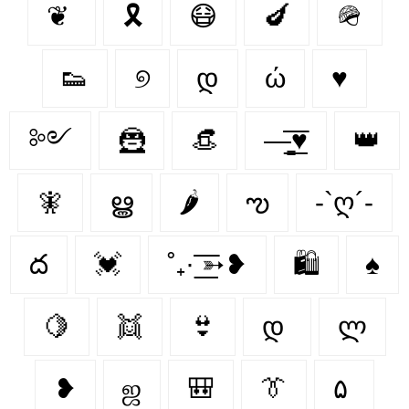
❦
🎗
😷
🍆
🪖
👟
୭
დ
ώ
♥︎
༻
🦹
👒
—̳͟͞͞♥
👑
🧚
ൠ
🌶
ఌ︎
-`ღ´-
ద
💓
˚₊· ͟͟͞͞➳❥
🛍
♠️
🍋‍
👯
👙
დ
ლ
❥
ஜ
🎒
👔
۵