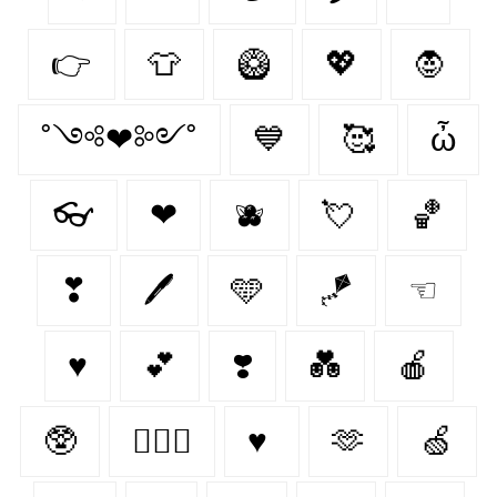
👉
👕
🥝
💖
🧛
˚༺❤︎༻˚
💙
🥰
ὦ
👓
❤︎‬
🫐
💘
🏀
❣
🖊
🩵
🪁
☜
♥
💕
❣️
💑
🍎
🥸
👩‍❤️‍👨
♥
🫶
🍏