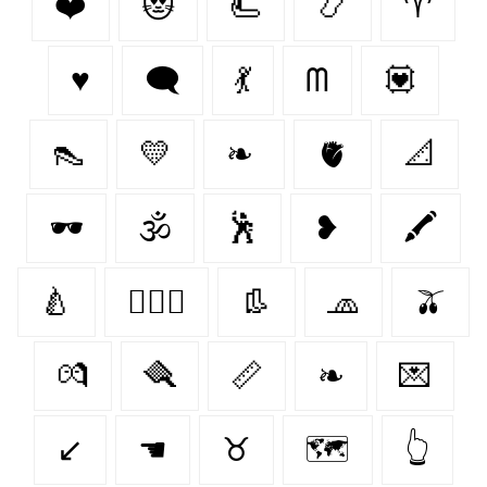
❤️
😻
🫷
📿
♈︎
♥️
🗨
💃
ᗰ
💟
👠
💛
❧
🫀
📐
🕶
🕉
🕺
❥
🖍
🍐
👨‍❤️‍👨
👢
🧢
🫒
💏
🪮
📏
❧
💌
↙
☚
♉︎
🗺️
👆