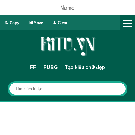
📝 Copy
💾 Save
🧹 Clear
FF
PUBG
Tạo kiểu chữ đẹp