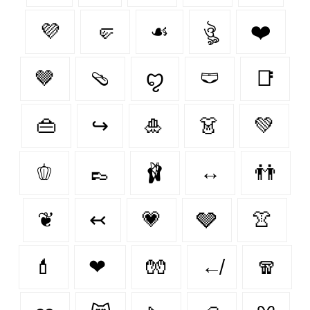
💜
🤛
☙
ঔৣ
❤️‍
🤎
🩴
ꨄ
🩲
📑
👜
↪
🎍
👗
💚
🫑
👞
🩰
↔
👬
❦
↢
💗
🩶
👚
💄
❤
🧤
↚
🧣