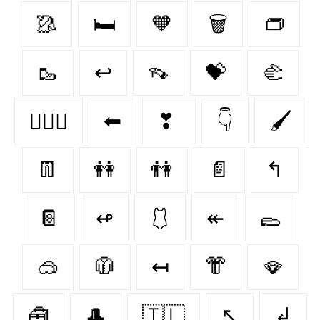
🥻
🛏
🧡
🗑️
👝
🥾
↩
👡
💝
🫲
👩‍❤️‍👩
⬅
❣
👇
🖌
👖
👭
👫
📄
↰
📔
↫
🩱
↞
🥿
🥽
🧥
↤
👘
🪭
🧰
🎩
🇹🇱
↖
↲