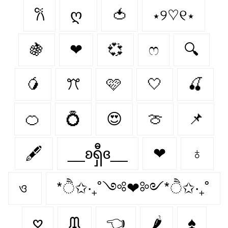
𐙚
ღ
🍅
⋆୨♡୧⋆
🍇
❤︎
💞
ෆ
🔍
🥭
ꔫ
🩷
🤍
🍒
🍊
💍
😍
🍈
📌
🖋
__ʚရှီɞ__
❤
♁
ও
*ੈ✩‧₊˚༺❤︎༻*ੈ✩‧₊˚
𖹭
ᙢ
👈
🌶️
♠