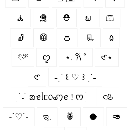
🧘
🛅
⛑
ພ
🩳
🧦
🥼
👛
📃
۵
𓏲ּ𝄢
ꨄ︎
⋆. 𐙚 ˚
𑣲⋆
𑣲
˗ˏˋ ꒰ ♡ ꒱ ˎˊ˗
ִ ࣪ ˖ ࣪ ᨰꫀᥣᥴ᥆ꩇꫀ ! ᰔ ִ ׄ
𐚁
-`♡´-
ಇ.
🍍
🥥
🥑