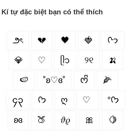
Kí tự đặc biệt bạn có thể thích
౨ৎ
💔
🖤
🍓
ᢉ𐭩
💎
♡
ᥫ᭡
୨୧
🍌
🍉
˚ʚ♡ɞ˚
ᰔᩚ
🌽
၄၃
ᡣ𐭩
ღ
♡
°ᡣ𐭩
ʚɞ
🍑
𝜗𝜚
🎀
🍋