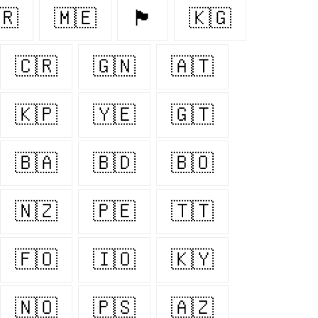
🇷
🇲🇪
🏴󠁧󠁢󠁳󠁣󠁴󠁿
🇰🇬
🇨🇷
🇬🇳
🇦🇹
🇰🇵
🇾🇪
🇬🇹
🇧🇦
🇧🇩
🇧🇴
🇳🇿
🇵🇪
🇹🇹
🇫🇴
🇮🇴
🇰🇾
🇳🇴
🇵🇸
🇦🇿