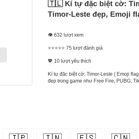
🇹🇱 Kí tự đặc biệt cờ: T
Timor-Leste đẹp, Emoji fl
👁 632 lượt xem
⭐⭐⭐⭐⭐ 75 lượt đánh giá
💖
10
lượt yêu thích
Kí tự đặc biệt cờ: Timor-Leste ( Emoji fla
đẹp trong game như Free Fire, PUBG, Tikt
🇯🇵
🇮🇳
🇪🇸
🇨🇳