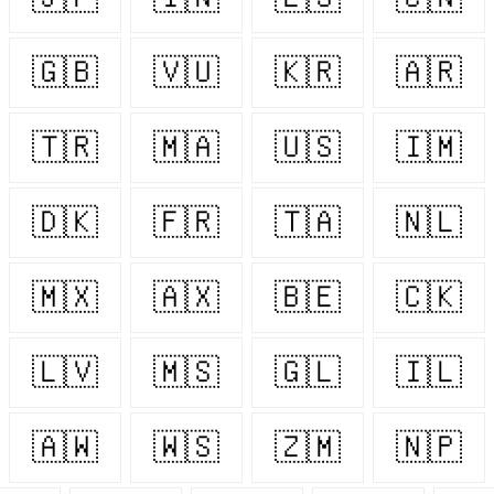
🇬🇧
🇻🇺
🇰🇷
🇦🇷
🇹🇷
🇲🇦
🇺🇸
🇮🇲
🇩🇰
🇫🇷
🇹🇦
🇳🇱
🇲🇽
🇦🇽
🇧🇪
🇨🇰
🇱🇻
🇲🇸
🇬🇱
🇮🇱
🇦🇼
🇼🇸
🇿🇲
🇳🇵