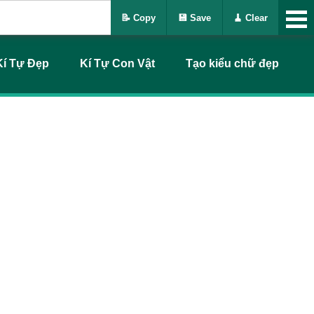
📝 Copy
💾 Save
🧹 Clear
Kí Tự Đẹp
Kí Tự Con Vật
Tạo kiểu chữ đẹp