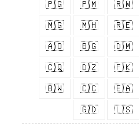
🇵🇬
🇵🇲
🇷🇼
🇲🇬
🇲🇭
🇷🇪
🇦🇴
🇧🇬
🇩🇲
🇨🇶
🇩🇿
🇫🇰
🇧🇼
🇨🇨
🇪🇦
🇬🇩
🇱🇸