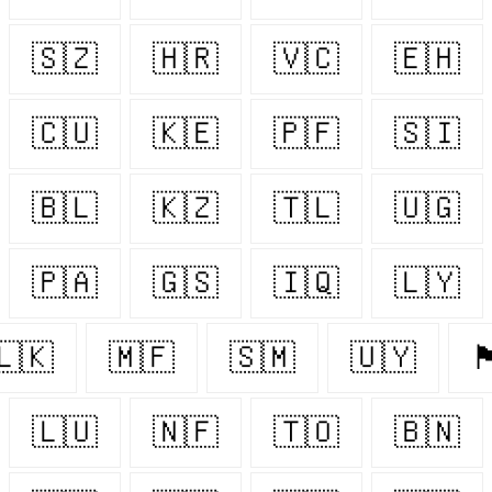
🇸🇿
🇭🇷
🇻🇨
🇪🇭
🇨🇺
🇰🇪
🇵🇫
🇸🇮
🇧🇱
🇰🇿
🇹🇱
🇺🇬
🇵🇦
🇬🇸
🇮🇶
🇱🇾
🇱🇰
🇲🇫
🇸🇲
🇺🇾
🏴󠁧󠁢󠁷
🇱🇺
🇳🇫
🇹🇴
🇧🇳