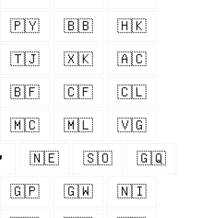
🇵🇾
🇧🇧
🇭🇰
🇹🇯
🇽🇰
🇦🇨
🇧🇫
🇨🇫
🇨🇱
🇲🇨
🇲🇱
🇻🇬
󠁬󠁳󠁿
🇳🇪
🇸🇴
🇬🇶
🇬🇵
🇬🇼
🇳🇮