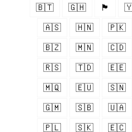
🇧🇹
🇬🇭
🏴󠁧󠁢󠁥󠁮󠁧󠁿

🇦🇸
🇭🇳
🇵🇰
🇧🇿
🇲🇳
🇨🇩
🇷🇸
🇹🇩
🇪🇪
🇲🇶
🇪🇺
🇸🇳
🇬🇲
🇸🇧
🇺🇦
🇵🇱
🇸🇰
🇪🇨