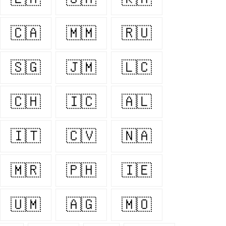
🇨🇦
🇲🇲
🇷🇺
🇸🇬
🇯🇲
🇱🇨
🇨🇭
🇮🇨
🇦🇱
🇮🇹
🇨🇻
🇳🇦
🇲🇷
🇵🇭
🇮🇪
🇺🇲
🇦🇬
🇲🇴