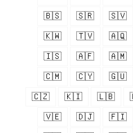
🇧🇸
🇸🇷
🇸🇻
🇰🇼
🇹🇻
🇦🇶
🇮🇸
🇦🇫
🇦🇲
🇨🇲
🇨🇾
🇬🇺
🇨🇿
🇰🇮
🇱🇧
🇻🇪
🇩🇯
🇫🇮