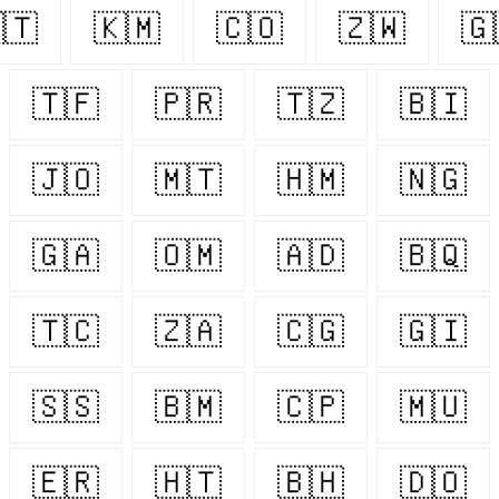
🇹
🇰🇲
🇨🇴
🇿🇼
🇬
🇹🇫
🇵🇷
🇹🇿
🇧🇮
🇯🇴
🇲🇹
🇭🇲
🇳🇬
🇬🇦
🇴🇲
🇦🇩
🇧🇶
🇹🇨
🇿🇦
🇨🇬
🇬🇮
🇸🇸
🇧🇲
🇨🇵
🇲🇺
🇪🇷
🇭🇹
🇧🇭
🇩🇴