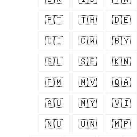
🇵🇹
🇹🇭
🇩🇪
🇨🇮
🇨🇼
🇧🇾
🇸🇱
🇸🇪
🇰🇳
🇫🇲
🇲🇻
🇶🇦
🇦🇺
🇲🇾
🇻🇮
🇳🇺
🇺🇳
🇲🇵