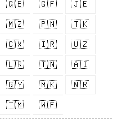
🇬🇪
🇬🇫
🇯🇪
🇲🇿
🇵🇳
🇹🇰
🇨🇽
🇮🇷
🇺🇿
🇱🇷
🇹🇳
🇦🇮
🇬🇾
🇲🇰
🇳🇷
🇹🇲
🇼🇫