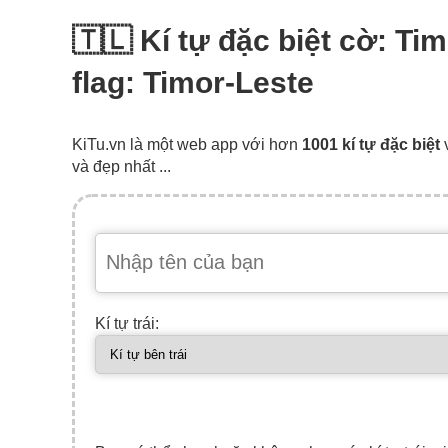
🇹🇱 Kí tự đặc biệt cờ: Ti
flag: Timor-Leste
KiTu.vn là một web app với hơn
1001 kí tự đặc biệt
và đẹp nhất ...
Kí tự trái: