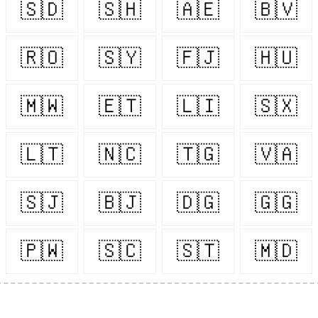
🇸🇩
🇸🇭
🇦🇪
🇧🇻
🇷🇴
🇸🇾
🇫🇯
🇭🇺
🇲🇼
🇪🇹
🇱🇮
🇸🇽
🇱🇹
🇳🇨
🇹🇬
🇻🇦
🇸🇯
🇧🇯
🇩🇬
🇬🇬
🇵🇼
🇸🇨
🇸🇹
🇲🇩