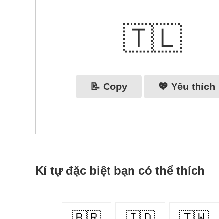
🇹🇱
📝 Copy
💖 Yêu thích
Kí tự đặc biệt bạn có thể thích
🇧🇷
🇮🇩
🇹🇼