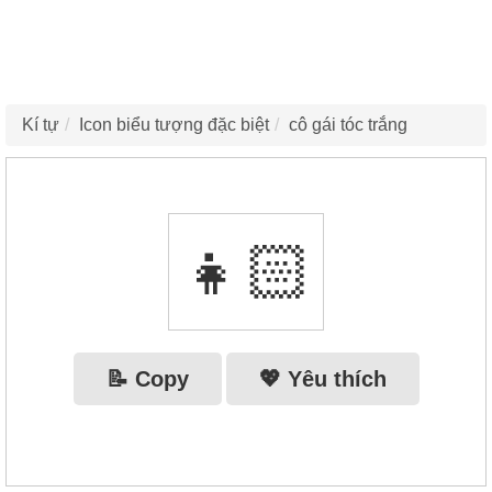
Kí tự
Icon biểu tượng đặc biệt
cô gái tóc trắng
👧🏻
📝 Copy
💖 Yêu thích