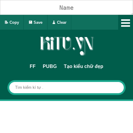
📝 Copy
💾 Save
🧹 Clear
FF
PUBG
Tạo kiểu chữ đẹp