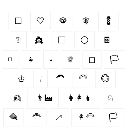
☐
🤍
🦚
🧚‍
💈
❔
👸
⬜
⚪
🍫
◽
👧
▫
♕
◻
🏳
♔
❕
🦱
🦳
💮
👱
👨‍🏭
👩‍👩‍👧
♘
🪮
🦰
🦯
👩‍🦳
🏳️