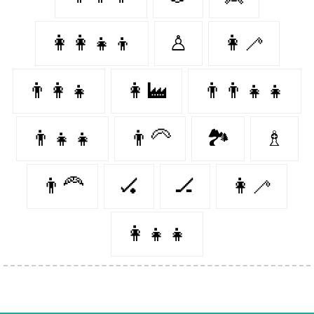
👩‍👩‍👧‍👦
♙
👩‍🦯
👨‍👩‍👧
👩‍🏭
👨‍👨‍👧‍👧
👨‍👧‍👧
👨‍🦳
🏞
♗
👨‍🦰
🏑
🏒
👩‍🦯️
👩‍👧‍👧