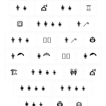
👨‍👧
💇‍
👩‍👧
♖
🔳
👨‍👩‍👧‍👧
👨‍🦯
👨‍👨‍👧
👩‍✈️
👨‍🦯‍
👷
👨‍🦱
👩‍🦰
👨‍✈️
👩‍🦱
🏗
👨‍👩‍👧‍👦
🚧
💇
👩‍👩‍👧‍👧
👨‍👨‍👧‍👦
👩‍👧‍👦
👷‍
👱‍