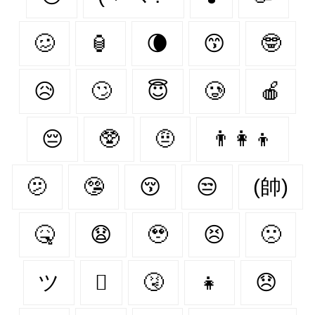
🥴
🏮
🌘
😙
🤓
😥
🙄
😇
🥲
🍎
😔
🥸
🤨
👨‍👩‍👦
🫤
🤥
😚
😒
(帥)
🤒
😧
🥹
😣
🙁
ツ
🫩
🤧
👧
😞