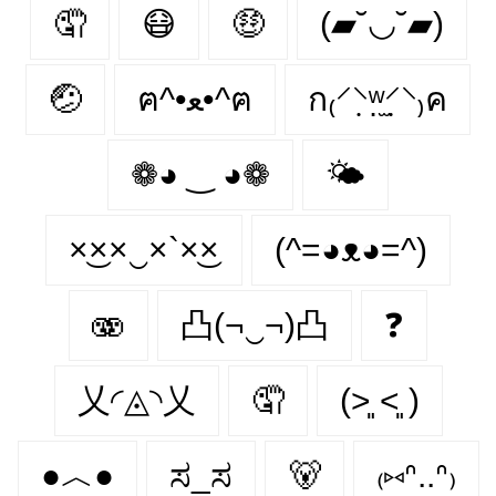
🤦‍
😷
🤑
(▰˘◡˘▰)
🤕
ฅ^•ﻌ•^ฅ
ก₍⸍⸌̣ʷ̣̫⸍̣⸌₎ค
❁◕ ‿ ◕❁
🌤
×͜××‿×`×͜×
(^=◕ᴥ◕=^)
🫨
凸(¬‿¬)凸
❓
乂◜◬◝乂
🤦
(˃͈ ˂͈ )
●︿●
ಸ_ಸ
🐻
₍⑅ᐢ..ᐢ₎