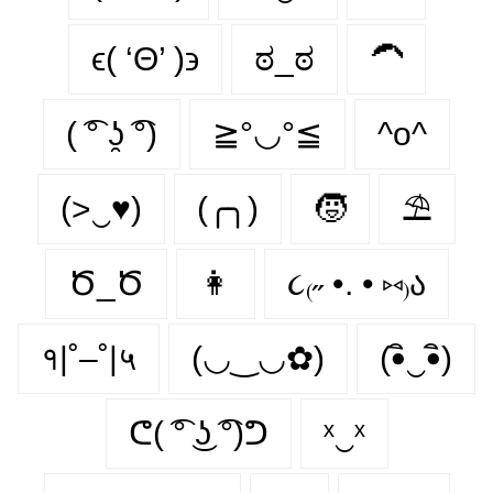
ϵ( ‘Θ’ )϶
ಠ_ಠ
🦱
( ͡° ʖ̯ ͡°)
≧°◡°≦
^o^
(>‿♥)
(╭╮)
🧒
⛱
Ծ_Ծ
👩
૮₍˶ •. • ⑅₎ა
१|˚–˚|५
(◡‿◡✿)
(•ิ‿•ิ)
ᕦ( ͡° ͜ʖ ͡°)ᕤ
ˣ‿ˣ