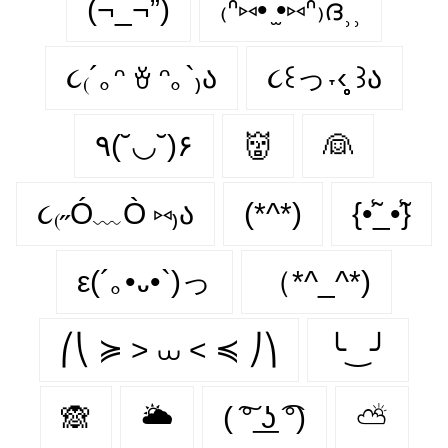
(¬_¬”)
₍ᐢ⑅• ̫•⑅ᐢ₎ദ⸒⸒
૮₍´｡ᵔ ꈊ ᵔ｡`₎ა
૮꒰っ˕‹̥̥̥ ꒱ა
٩(˘◡˘)۶
👹
👰
૮₍˶Ó﹏Ò ⑅₎ა
(*^*)
{•̃̾_•̃̾}
ε(´｡•᎑•`)っ
（*^_^*)
⎛⎝ ≽ > ⩊ < ≼ ⎠⎞
╰‿╯
🙈
🌥
( ͠° ͟ʖ ͡°)
⛅