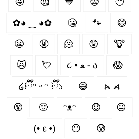
😜
🥰
💙
😨
😶‍
✿◕ ‿ ◕✿
🤐
🐾
😄
😬
🤬
🫠
😲
🐮
🙀
💘
૮ • ﻌ - ა⁩
😱
໒꒰ྀིᵔ ᵕ ᵔ ꒱ྀི১
😅
⦮ ⦯
😵
🙂
ᵔᴥᵔ
😟
😐
(• ε •)
😶
😰