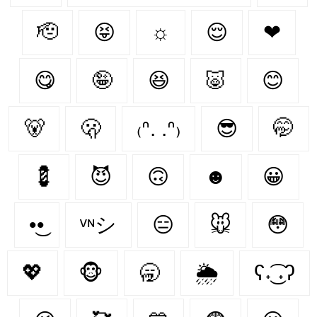
🫡
😝
☼
😌
❤
😋
🤪
😆
🐷
😊
🐻‍
🫢
₍ᐢ. .ᐢ₎
😎
🤭
💈
😈
🙃
☻
😀
•͜•
ᵛᶰシ
😑
🐭
😳
💖
🐵
🥱
🌦
ʕ˖͜͡ ˖ʔ