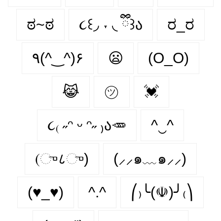
ಠ~ಠ
૮꒰◞ ˕ ◟ ྀི꒱ა
ರ_ರ
٩(^‿^)۶
😦
(O_O)
😹
㋡
💓
૮₍ ˶ᵔ ᵕ ᵔ˶ ₎ა🥕
^‿^
(ு८ு)
(⸝⸝๑﹏๑⸝⸝)
(♥_♥)
^.^
⎛₎╰(☫)╯₍⎞