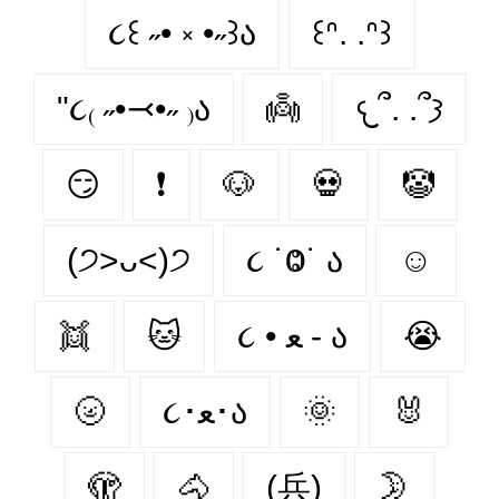
૮꒰ ˶• ༝ •˶꒱ა
꒰ᐢ. .ᐢ꒱
"૮₍ ˶•⤙•˶ ₎ა
👼
𐔌՞. .՞𐦯
😏
❗
🐶
💀
🤡
(੭˃ᴗ˂)੭
૮ ˙Ⱉ˙ ა
☺
👯‍
🐱
૮ • ﻌ - ა
😭
🌝
૮･ﻌ･ა
🌞
🐰
🫣
🐴
(兵)
🌛