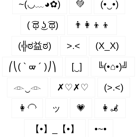
~(◡﹏◕✿)
💚
(•‿•)
( ͡ಥ ͜ʖ ͡ಥ)
👨‍👩‍👦‍👦
(╬ಠ益ಠ)
>.<
(X_X)
⎛⎝( ` ᢍ ´ )⎠⎞
[‿]
╚(•⌂•)╝
𓁹‿𓁹
✗♡✗♡
(>.<)
👩‍🦲
ッ
💗
👩‍🦼‍
【•】_【•】
•~•