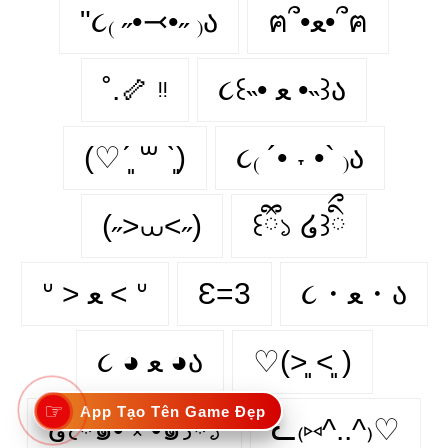
"૮₍ ˶•⤙•˶ ₎ა
ฅ՞•ﻌ•՞ฅ
˚.🦴 ᵎᵎ
૮꒰˵• ﻌ •˵꒱ა
(♡ˊ͈ ꒳ ˋ͈)
૮₍ ´• ˕ •` ₎ა
(˶>⩊<˶)
꒰ྀི১ ໒꒱ིྀ
ᐡ > ﻌ < ᐡ
Ɛ=3
૮・ﻌ・ა
૮ ◕ ﻌ ◕ა
♡(˃͈ ˂͈ )
☞
App Tạo Tên Game Đẹp
໒꒰ྀི๑• ༝ •๑꒱ྀི১
ᓚ₍⑅^..^₎♡