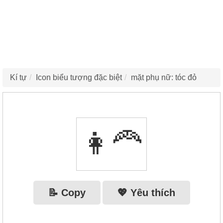
Kí tự
Icon biểu tượng đặc biệt
mặt phụ nữ: tóc đỏ
👩‍🦰
📝 Copy
💖 Yêu thích