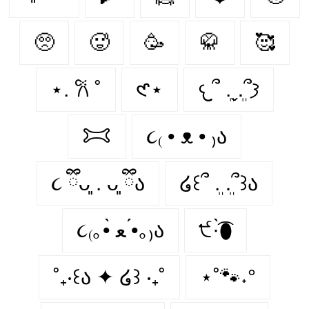
🥺️
🥵️
🥳️
🥋
🥰️
⋆. 𐙚 ˚
𑣲⋆
𐔌՞ ܸ.ˬ.ܸ՞𐦯
𐂯
૮₍ • ᴥ • ₎ა
૮ ྀིᴗ͈ . ᴗ͈ ྀིა
໒꒰՞ ܸ. .ܸ՞꒱ა
૮₍｡•̀ ﻌ •́｡₎ა
੯·̀͡⬮
˚₊‧꒰ა ✦ ໒꒱ ‧₊˚
⋆˚🐾˖°