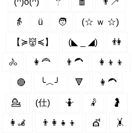
(^)o(^)
🤵‍
🧧
👨‍🦯‍
👵
ü
🧑
(☆ ｗ ☆)
【≽👹≼】
(◣ _ ◢)
👫
🚴‍
👩‍🦰
👨‍🦱
👩‍👦‍👦
🔴
╰︿╯
🔻
👩‍🦱
💁‍
(仕)
🤷‍
🤾‍
🤰
👩‍🦼
👨‍👩‍👧‍👦
💇
🤸‍