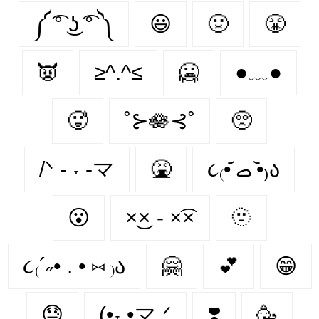
༼ ͡° ͜ʖ ͡° ༽
😃
🤢
😤
👿
≥^.^≤
🥶
●﹏●
🥵
˚⊱🪷⊰˚
🥺
/ᐠ - ˕ -マ
🤮
૮₍•᷄ ࡇ •᷅₎ა
😮‍
×͜× - ×͡×
🫥
૮₍´˶• . • ⑅ ₎ა
🤗
💕
😁
😓
(•˕ •マ.ᐟ
❣️
🥳