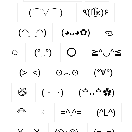
（⌒▽⌒）
٩(͡๏̮͡๏)۶
(◠‿◠)
(◕ᴗ◕✿)
🤿
☺️
(°,,°)
⭕
≧^◡^≦
(>_<)
⊙︿⊙
(°∀°)
😼
( ･_･)
(ᅌᴗᅌ✿)
🦳
⍨
=^.^=
(^L^)