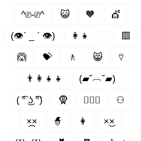
^⎚-⎚^
😺
🧡
💇‍
(👁ˋ _ ˊ 👁)
👩‍👧
🟥
🙆‍
💝
🚶‍
😸
⍢
👨‍👩‍👧‍👧
(▰˘︹˘▰)
( ͡° ͜ʖ ͡°)
🧕
👩‍❤️‍👩
⚇
×᷼×
🧙‍
👩‍
×͜×