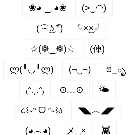
❀◕ ‿ ◕❀
(>‿◠)
( ͡~ ͜ʖ ͡°)
𓆩×͜×𓆪
☆(❁‿❁)☆
(俥)
ლ(╹◡╹ლ)
(¬‿¬)
ಠ_ృ
₍ᵔ.˛.ᵔ₎
⊙﹏⊙
🌤️
૮꒰˶ᵔ ᗜ ᵔ˶꒱ა
◥◣︿◢◤
(◕︵◕)
メ‿×
👾