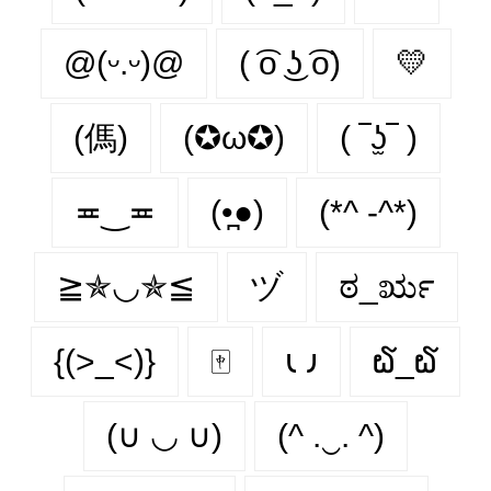
@(ᵕ.ᵕ)@
( ͡o ͜ʖ ͡o)
💛
(傌)
(✪ω✪)
( ‾ʖ̫‾ )
≖‿≖
(•̪●)
(*^ -^*)
≧✯◡✯≦
ヅ
ಠ_ರೃ
{(>_<)}
🀄
𐑧 𐑨
໖_໖
(∪ ◡ ∪)
(^ .‿. ^)