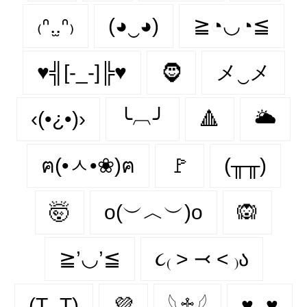
₍ᐢ.̫.ᐢ₎
(◕‿◕)
≧◔◡◔≦
♥╣[-_-]╠♥
🧔‍
メ‿メ
‹(•¿•)›
╰︹╯
🔺
🌥️
ฅ(•ㅅ•❀)ฅ
🚩
(╥╥)
🤯
o(︶︿︶)o
🙉
≧’◡’≦
૮₍ ˃ ⤙ ˂ ₎ა
(T_T)
💜
𓆩♱𓆪
♥‿♥