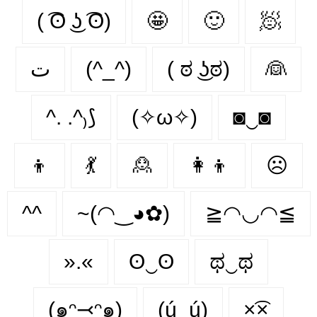
( ͡ʘ ͜ʖ ͡ʘ)
🤩
🙂‍
🧖‍
ت
(^_^)
( ಠ ͜ʖಠ)
👰‍
^. .^₎⟆
(✧ω✧)
◙‿◙
👦
💃
🙎‍
👩‍👦
☹️
^^
~(◠‿◕✿)
≧◠◡◠≦
».«
ʘ‿ʘ
ಥ‿ಥ
(๑ᵔ⤙ᵔ๑)
(ú_ú)
×͡×