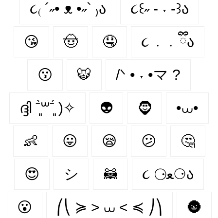
૮₍ ´˶• ᴥ •˶` ₎ა
૮꒰˶ - ˕ -꒱ა
😘
🤠
🤤
૮ ․ ․ ྀིა
😗
🐯
/ᐠ • ˕ •マ ?
ദ്ദി ˉ͈̀꒳ˉ͈́ )✧
👽
🧔
•⩊•
👶
😛
😪
😕
🤔
😍
シ
🦝
૮ ⚆ﻌ⚆ა
😮
⎛⎝ ≽ > ⩊ < ≼ ⎠⎞
🌚