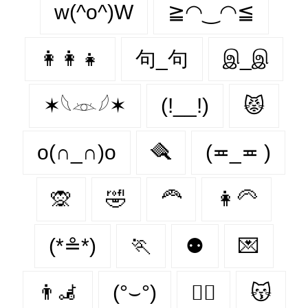
w(^o^)W
≧◠‿◠≦
👩‍👩‍👧
句_句
இ_இ
✶𓆩𓁺𓆪✶
(!__!)
😾
o(∩_∩)o
🪮
(≖_≖ )
🙊
🤣
🦰
👩‍🦳
(*≗*)
🏃‍
⚉
💌
👨‍🦼‍️
(°⌣°)
🐕‍🦺
😽