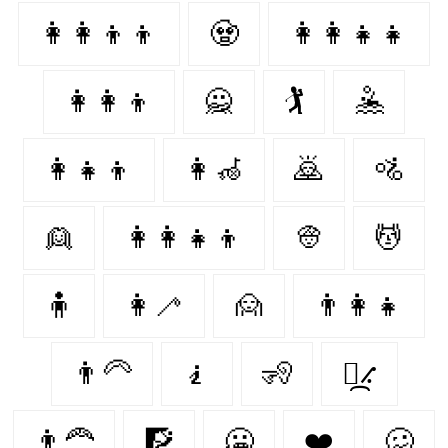
👩‍👩‍👦‍👦
🧟‍
👩‍👩‍👧‍👧
👩‍👩‍👦
🙅‍
🏌️‍
🤽‍
👩‍👧‍👦
👩‍🦽
🙇‍
🚵‍
👱‍
👩‍👩‍👧‍👦
👳‍
💆‍
🧍‍
👩‍🦯
🙍‍
👨‍👩‍👧
👨‍🦳
🧎‍
🧏‍
⳻᷼⳺
👨‍🦰
🧗‍
🥶️
❤️️
🥴️