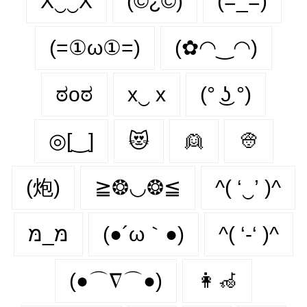
X‿‿X
(©¿©)
(=_=)
(=①ω①=)
(✿◠‿◠)
ಠoಠ
x‿ х
(° ͜ʖ °)
◎[‿]
😻
👱
👳
(炮)
≧❂◡❂≦
^( ‘‿’ )^
מּ_מּ
(●´ω｀●)
^( ‘-‘ )^
(●⌒∇⌒●)
👩‍🦽‍