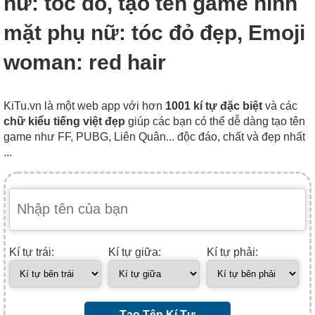
nữ: tóc đỏ, tạo tên game hình
mặt phụ nữ: tóc đỏ đẹp, Emoji
woman: red hair
KiTu.vn là một web app với hơn
1001 kí tự đặc biệt
và các
chữ kiểu tiếng việt đẹp
giúp các bạn có thể dễ dàng tạo tên
game như FF, PUBG, Liên Quân... độc đáo, chất và đẹp nhất
...
Kí tự trái:
Kí tự giữa:
Kí tự phải:
Tạo Tên Kí Tự