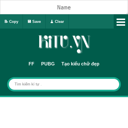
📝 Copy
💾 Save
🧹 Clear
FF
PUBG
Tạo kiểu chữ đẹp