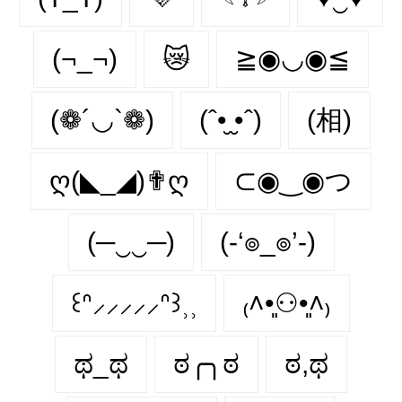
(¬_¬)
😿
≧◉◡◉≦
(❁´◡`❁)
(ˆ•̮ ̮•ˆ)
(相)
ღ(◣_◢)✟ღ
⊂◉‿◉つ
(─‿‿─)
(-‘๏_๏’-)
꒰ᐢ⸝⸝⸝⸝⸝ᐢ꒱⸒⸒
₍˄•͈⚇•͈˄₎
ಥ_ಥ
ಠ╭╮ಠ
ಠ,ಥ