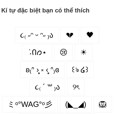
Kí tự đặc biệt bạn có thể thích
૮₍ ˶ᵔ ᵕ ᵔ˶ ₎ა
💔
🖤
݁ ˖Ი𐑼⋆
😢
☀
ʚ₍ᐢ ›̥̥̥ ༝ ‹̥̥̥ ᐢ₎ɞ
꒰ঌ ໒꒱
૮₍ ´ ꒳ ₎ა
୨ৎ
ミᵒ°WAG°ᵒ彡
(◣_◢)
🦁