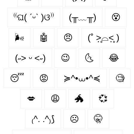
⁽⁽ଘ( ˊᵕˋ )ଓ⁾⁾
(╥﹏╥)
😵‍
🌬
🤖
😠
(˚ ˃̣̣̥⌓˂̣̣̥ )
(˶˃ ᵕ ˂˶)
😉
🌜
😂
😴
😡
≽^•⩊•^≼
🧐
💋
😩
🐲
💞
₍^. .^₎⟆
☹
🤫