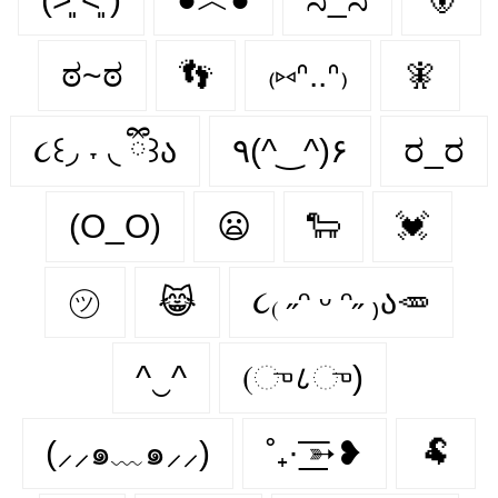
ಠ~ಠ
👣
₍⑅ᐢ..ᐢ₎
🧚
૮꒰◞ ˕ ◟ ྀི꒱ა
٩(^‿^)۶
ರ_ರ
(O_O)
😦
🐑
💓
㋡
😹
૮₍ ˶ᵔ ᵕ ᵔ˶ ₎ა🥕
^‿^
(ு८ு)
(⸝⸝๑﹏๑⸝⸝)
˚₊· ͟͟͞͞➳❥
🐏