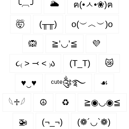
╰︹╯
🌥️
ฅ(•ㅅ•❀)ฅ
🤯
(╥╥)
o(︶︿︶)o
🙉
≧’◡’≦
💜
૮₍ ˃ ⤙ ˂ ₎ა
(T_T)
😿
♥‿♥
ᶜᵘᵗᵉ༂࿐
☙
𓆩♱𓆪
☮
♻
≧◉◡◉≦
🚁
(¬_¬)
(❁´◡`❁)