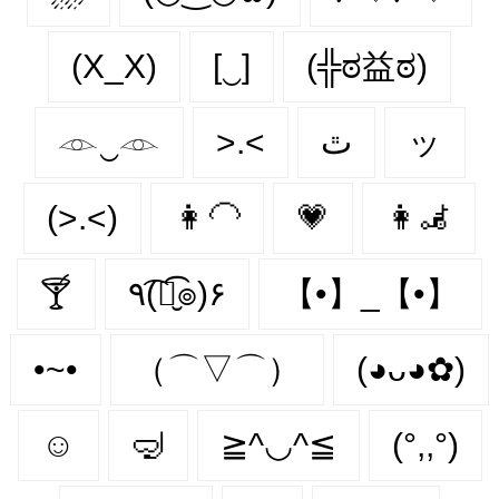
(X_X)
[‿]
(╬ಠ益ಠ)
𓁹‿𓁹
>.<
ٿ
ッ
(>.<)
👩‍🦲
💗
👩‍🦼‍
🍸
٩(͡๏̮͡๏)۶
【•】_【•】
•~•
（⌒▽⌒）
(◕ᴗ◕✿)
☺️
🤿
≧^◡^≦
(°,,°)