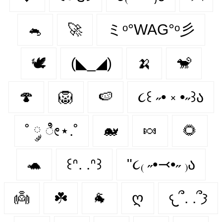
🐁
🚀
ミᵒ°WAG°ᵒ彡
🕊️
(◣_◢)
🍌
🐒
🍄
🦁
🍉
૮꒰ ˶• ༝ •˶꒱ა
˚ ༘ ೀ⋆.˚
🐋
🍬
🌻
🐢
꒰ᐢ. .ᐢ꒱
"૮₍ ˶•⤙•˶ ₎ა
👼
☘️
🐐
ღ
𐔌՞. .՞𐦯