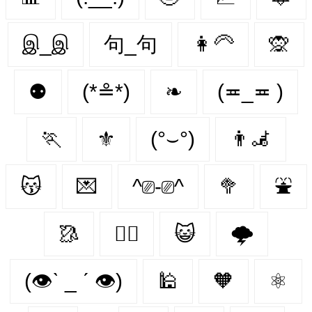
இ_இ
句_句
👩‍🦳
🙊
⚉
(*≗*)
❧
(≖_≖ )
🏃‍
⚜️
(°⌣°)
👨‍🦼‍️
😽
💌
^⎚-⎚^
🥦
⛲
🥻
🐕‍🦺
😺
🌩️
(👁ˋ _ ˊ 👁)
🕌
🧡
⚛