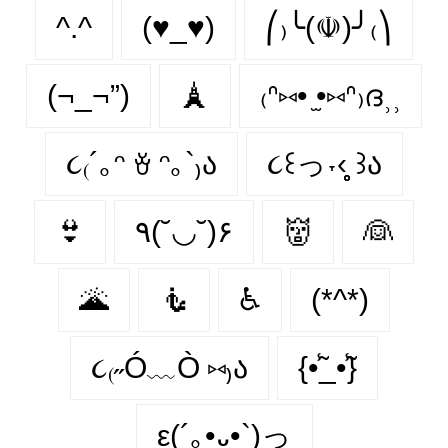
^.^
(♥_♥)
⎛₎╰(☫)╯₍⎞
(¬_¬”)
🗼
₍ᐢ⑅• ̫•⑅ᐢ₎ദ⸒⸒
૮₍´｡ᵔ ꈊ ᵔ｡`₎ა
૮꒰っ˕‹̥̥̥ ꒱ა
👙
٩(˘◡˘)۶
👹
👰
🌋
🧜‍
♿
(*^*)
૮₍˶Ó﹏Ò ⑅₎ა
{•̃̾_•̃̾}
ε(´｡•᎑•`)っ