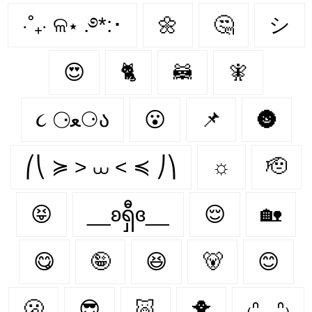
⋅˚₊‧ ଳ⋆ .࿔*:･
🌼
🤔
シ
😍
🐈‍
🦝
🧚‍
૮ ⚆ﻌ⚆ა
😮
📌
🌚
⎛⎝ ≽ > ⩊ < ≼ ⎠⎞
☼
🫡
😝
__ʚရှီɞ__
😌
🏡
😋
🤪
😆
🐻‍
😊
🫢
😎
🐷
🐥
₍ᐢ. .ᐢ₎