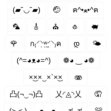
(▰˘◡˘▰)
🤕
ฅ^•ﻌ•^ฅ
🦜
🎸
⛪
🧄
🐖
🌹
ก₍⸍⸌̣ʷ̣̫⸍̣⸌₎ค
დ
🌤
(^=◕ᴥ◕=^)
❁◕ ‿ ◕❁
×͜××‿×`×͜×
🫨
凸(¬‿¬)凸
乂◜◬◝乂
🤦
(˃͈ ˂͈ )
●︿●
ಸ_ಸ
🐻