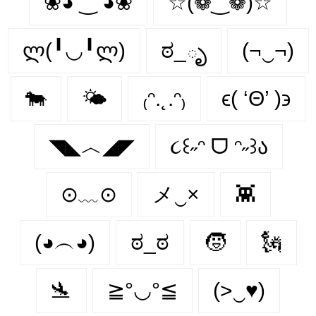
❀◕ ‿ ◕❀
☆(❁‿❁)☆
ლ(╹◡╹ლ)
ಠ_ృ
(¬‿¬)
🐄
🌤️
₍ᵔ.˛.ᵔ₎
ϵ( ‘Θ’ )϶
◥◣︿◢◤
૮꒰˶ᵔ ᗜ ᵔ˶꒱ა
⊙﹏⊙
メ‿×
👾
(◕︵◕)
ಠ_ಠ
🧒
🗽
🛬
≧°◡°≦
(>‿♥)