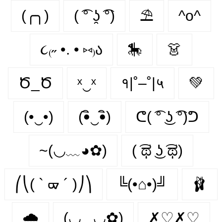
(╭╮)
( ͡° ʖ̯ ͡°)
⛱
^o^
૮₍˶ •. • ⑅₎ა
🎠
👗
Ծ_Ծ
ˣ‿ˣ
१|˚–˚|५
💚
(•‿•)
(•ิ‿•ิ)
ᕦ( ͡° ͜ʖ ͡°)ᕤ
~(◡﹏◕✿)
( ͡ಥ ͜ʖ ͡ಥ)
⎛⎝( ` ᢍ ´ )⎠⎞
╚(•⌂•)╝
🩰
🌧️
(◡‿◡✿)
✗♡✗♡