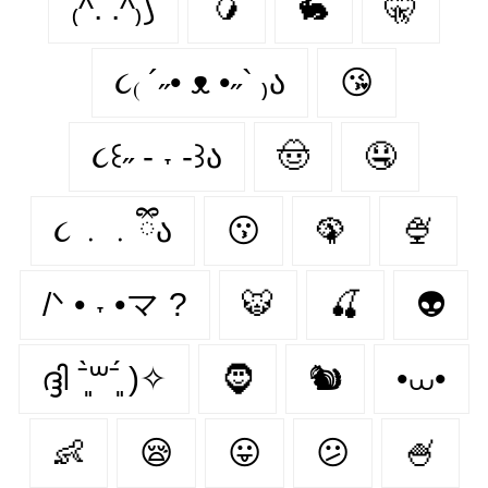
₍^. .^₎⟆
🥭
🐇
🤫
૮₍ ´˶• ᴥ •˶` ₎ა
😘
૮꒰˶ - ˕ -꒱ა
🤠
🤤
૮ ․ ․ ྀིა
😗
🦚
🍨
/ᐠ • ˕ •マ ?
🐯
🍒
👽
ദ്ദി ˉ͈̀꒳ˉ͈́ )✧
🧔
🐿️
•⩊•
👶
😪
😛
😕
🍧