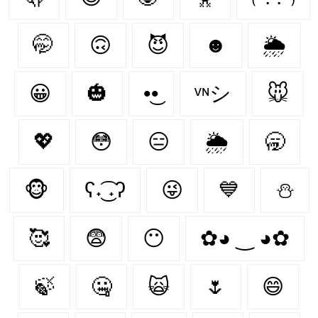
🤭
🙃
😈
☻
🌦️
😀
🎃
•͜•
ᵛᶰシ
🐭
💖
😳
😑
🌦
🥱
🐵
ʕ˖͜͡ ˖ʔ
😜
💙
⛄
🥰
😨
😶‍
✿◕ ‿ ◕✿
🍃
🤐
🙀
🌷
😄