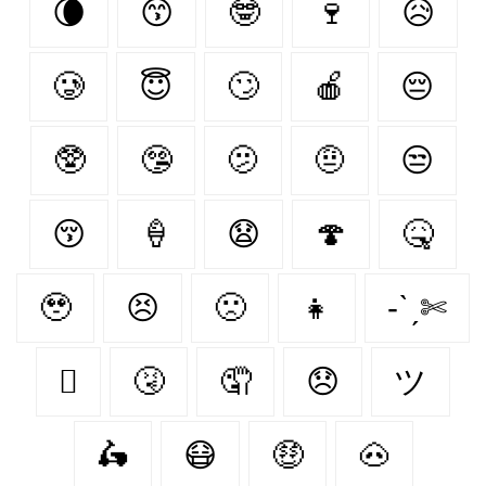
🌘
😙
🤓
🍷
😥
🥲
😇
🙄
🍎
😔
🥸
🤥
🫤
🤨
😒
😚
🍦
😧
🍄‍
🤒
🥹
😣
🙁
👧
-ˋˏ✄
🫩
🤧
🤦‍
😞
ツ
🛵
😷
🤑
🐽