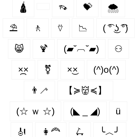
🛕
👡
💝
🌨️
⛱️
🚶‍
⍢
📉
( ͡° ͜ʖ ͡°)
😸
🍹
(▰˘︹˘▰)
⚇
×᷼×
⚧
×͜×
(^)o(^)
👨‍🦯‍
【≽👹≼】
(☆ ｗ ☆)
(◣ _ ◢)
ü
🎻
👩‍🦰
🛴
╰︿╯