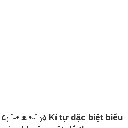
૮₍ ´˶• ᴥ •˶` ₎ა Kí tự đặc biệt biểu