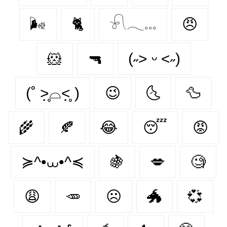
🌬
🐈
𓍯𓂃𓏧
😠
🐹
🔫
(˶˃ ᵕ ˂˶)
(˚ ˃̣̣̥⌓˂̣̣̥ )
😉
🌜
🦆
🌾
🍂
😂
😴
😡
≽^•⩊•^≼
🍇
💋
🧐
😩
🥕
☹
🐲
💞