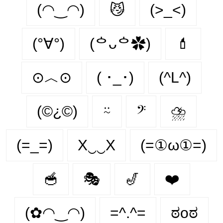
(◠‿◠)
😼
(>_<)
(°∀°)
(ᅌᴗᅌ✿)
💄
⊙︿⊙
( ･_･)
(^L^)
(©¿©)
⍨
𝄢
⛈️
(=_=)
X‿‿X
(=①ω①=)
🥣
🎭
🎷
❤️
(✿◠‿◠)
=^.^=
ಠoಠ