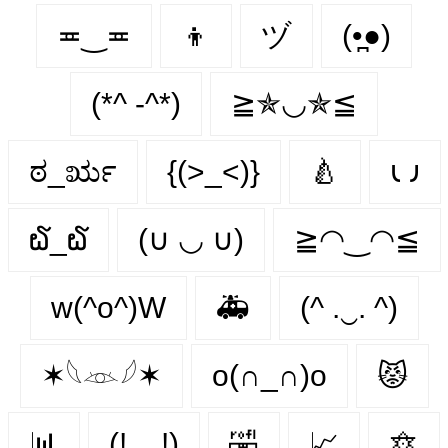
≖‿≖
👦
ヅ
(•̪●)
(*^ -^*)
≧✯◡✯≦
ಠ_ರೃ
{(>_<)}
🍐
𐑧 𐑨
໖_໖
(∪ ◡ ∪)
≧◠‿◠≦
w(^o^)W
🚑
(^ .‿. ^)
✶𓆩𓁺𓆪✶
o(∩_∩)o
😾
📊
(!__!)
🤣
📈
🔯