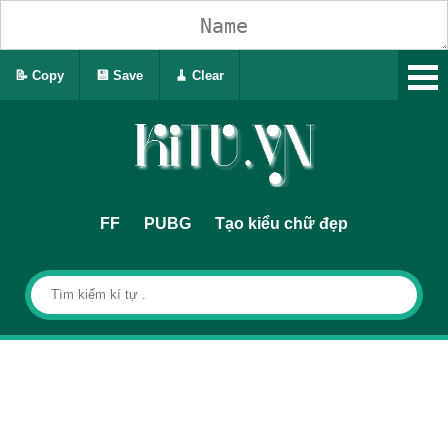
📝 Copy
💾 Save
🧹 Clear
FF
PUBG
Tạo kiểu chữ đẹp