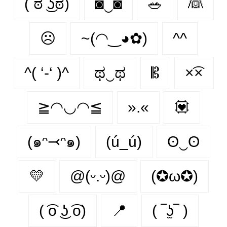
( ಠ ͜ʖಠ)
◙‿◙
🥗
👰‍
☹️
~(◠‿◕✿)
^^
^( ‘-‘ )^
ಥ‿ಥ
𝄡
×͡×
≧◠◡◠≦
».«
💟
(๑ᵔ⤙ᵔ๑)
(ú_ú)
ʘ‿ʘ
💛
@(ᵕ.ᵕ)@
(✪ω✪)
( ͡o ͜ʖ ͡o)
📍
( ‾ʖ̫‾ )