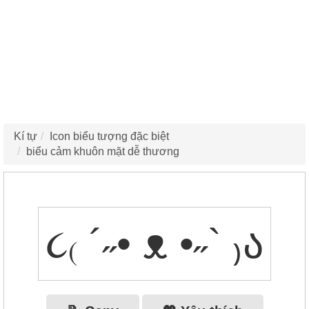
Kí tự
Icon biểu tượng đặc biệt
biểu cảm khuôn mặt dễ thương
૮₍ ´˶• ᴥ •˶` ₎ა