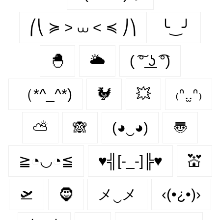
⎛⎝ ≽ > ⩊ < ≼ ⎠⎞
╰‿╯
🐣
🌥
( ͠° ͟ʖ ͡°)
（*^_^*)
🐓
💥
₍ᐢ.̫.ᐢ₎
⛅
🙈
(◕‿◕)
〠
≧◔◡◔≦
♥╣[-_-]╠♥
💒
🛫
🧔‍
メ‿メ
‹(•¿•)›