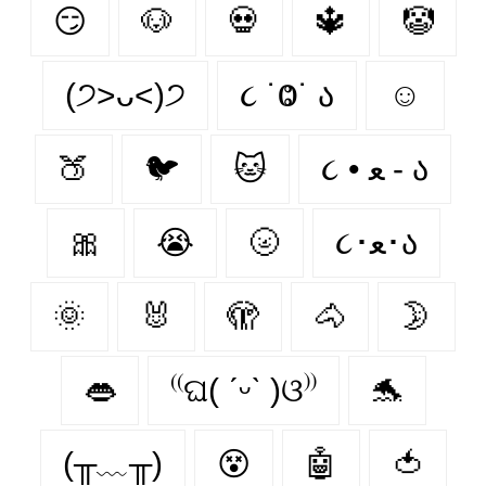
😏
🐶
💀
🔱
🤡
(੭˃ᴗ˂)੭
૮ ˙Ⱉ˙ ა
☺
🍑
🐦‍
🐱
૮ • ﻌ - ა
🎀
😭
🌝
૮･ﻌ･ა
🌞
🐰
🫣
🐴
🌛
👄
⁽⁽ଘ( ˊᵕˋ )ଓ⁾⁾
🐬
(╥﹏╥)
😵‍
🤖
🍅