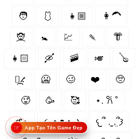
🧑
🩱
👧🏼
👩‍🦱
🧝‍
🚼
💹
🍡
👘
👧🏻
🛶
🚠
🎺
🪕
⳻᷼⳺
🥶️
🥴️
❤️️
🥺️
🥵️
🥳️
🥰️
⋆. 𐙚 ˚
𑣲⋆
૮₍ • ᴥ • ₎ა
𐔌՞ ܸ.ˬ.ܸ՞𐦯
☞
App Tạo Tên Game Đẹp