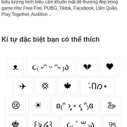
biểu tượng hình biểu cảm khuôn mặt dễ thương đẹp trong
game như Free Fire, PUBG, Tiktok, Facebook, Liên Quân,
Play Together, Audition ..
Kí tự đặc biệt bạn có thể thích
ᴥ
૮₍ ˶ᵔ ᵕ ᵔ˶ ₎ა
💔
🖤
✈️
💢
🍁
݁ ˖Ი𐑼⋆
😢
☀
ʚ₍ᐢ ›̥̥̥ ༝ ‹̥̥̥ ᐢ₎ɞ
🦢
🍓
꒰ঌ ໒꒱
૮₍ ´ ꒳ ₎ა
୨ৎ