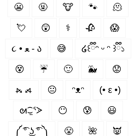
😬
🤬
🐮
🐾
🫠
💘
😲
⚕
🥀
😱
૮ • ﻌ - ა⁩
😅
໒꒰ྀིᵔ ᵕ ᵔ ꒱ྀི১
😵
☔
🙂
🐳
😟
⦮ ⦯
😐
ᵔᴥᵔ
(• ε •)
ᘛ⁐̤ᕐᐷ
😶
😰
😃
༼ ͡° ͜ʖ ͡° ༽
😤
🌺
👿