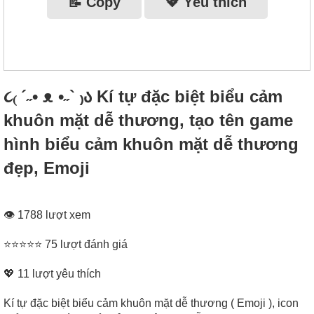
📝 Copy
💖 Yêu thích
૮₍ ´˶• ᴥ •˶` ₎ა Kí tự đặc biệt biểu cảm
khuôn mặt dễ thương, tạo tên game
hình biểu cảm khuôn mặt dễ thương
đẹp, Emoji
👁 1788 lượt xem
⭐⭐⭐⭐⭐ 75 lượt đánh giá
💖
11
lượt yêu thích
Kí tự đặc biệt biểu cảm khuôn mặt dễ thương ( Emoji ), icon