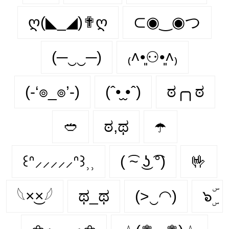
ღ(◣_◢)✟ღ
⊂◉‿◉つ
(─‿‿─)
₍˄•͈⚇•͈˄₎
(-‘๏_๏’-)
(ˆ•̮ ̮•ˆ)
ಠ╭╮ಠ
🥙
ಠ,ಥ
☂️
꒰ᐢ⸝⸝⸝⸝⸝ᐢ꒱⸒⸒
( ͡~ ͜ʖ ͡°)
🤟
𓆩×͜×𓆪
ಥ_ಥ
(>‿◠)
๖ۣۜ