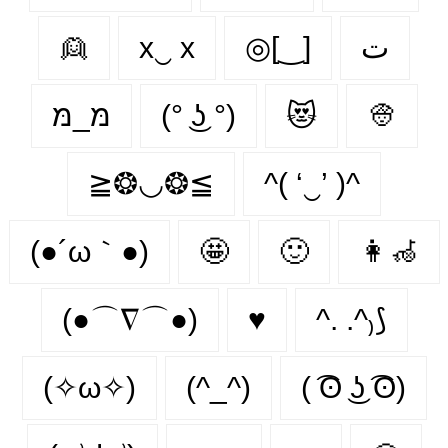
👱
x‿ х
◎[‿]
ت
מּ_מּ
(° ͜ʖ °)
😻
👳
≧❂◡❂≦
^( ‘‿’ )^
(●´ω｀●)
🤩
🙂‍
👩‍🦽‍
(●⌒∇⌒●)
♥️
^. .^₎⟆
(✧ω✧)
(^_^)
( ͡ʘ ͜ʖ ͡ʘ)