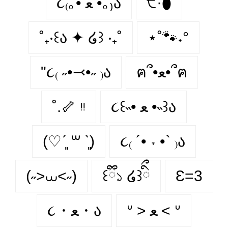
૮₍｡•̀ ﻌ •́｡₎ა
੯·̀͡⬮
˚₊‧꒰ა ✦ ໒꒱ ‧₊˚
⋆˚🐾˖°
"૮₍ ˶•⤙•˶ ₎ა
ฅ՞•ﻌ•՞ฅ
˚.🦴 ᵎᵎ
૮꒰˵• ﻌ •˵꒱ა
(♡ˊ͈ ꒳ ˋ͈)
૮₍ ´• ˕ •` ₎ა
(˶>⩊<˶)
꒰ྀི১ ໒꒱ིྀ
Ɛ=3
ᐡ > ﻌ < ᐡ
૮・ﻌ・ა