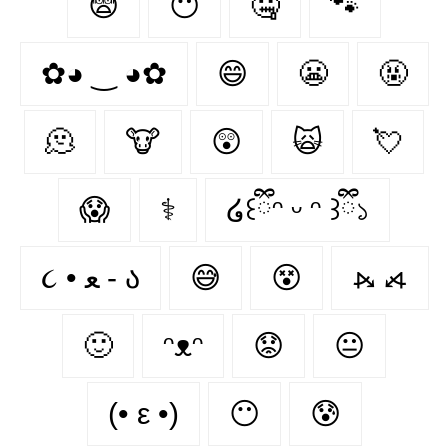
😨
😶‍
🤐
🐾
✿◕ ‿ ◕✿
😄
😬
🤬
🫠
🐮
😲
🙀
💘
😱
⚕
໒꒰ྀིᵔ ᵕ ᵔ ꒱ྀི১
૮ • ﻌ - ა⁩
😅
😵
⦮ ⦯
🙂
ᵔᴥᵔ
😟
😐
(• ε •)
😶
😰