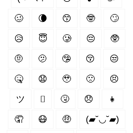
🥴
🌘
😙
🤓
🙄
😥
😇
🥲
😔
🥸
🤨
🫤
🤥
😚
😒
🤒
😧
🥹
🙁
😣
ツ
🫩
🤧
😞
👧
🤦‍
😷
🤑
(▰˘◡˘▰)