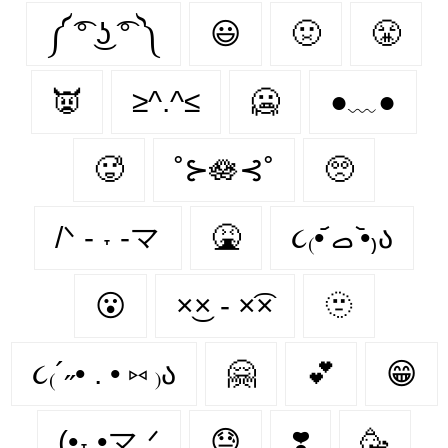
༼ ͡° ͜ʖ ͡° ༽
😃
🤢
😤
👿
≥^.^≤
🥶
●﹏●
🥵
˚⊱🪷⊰˚
🥺
/ᐠ - ˕ -マ
🤮
૮₍•᷄ ࡇ •᷅₎ა
😮‍
×͜× - ×͡×
🫥
૮₍´˶• . • ⑅ ₎ა
🤗
💕
😁
(•˕ •マ.ᐟ
😓
❣️
🥳