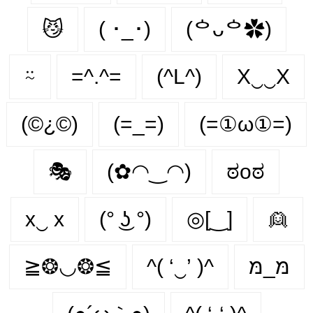
😼
( ･_･)
(ᅌᴗᅌ✿)
⍨
=^.^=
(^L^)
X‿‿X
(©¿©)
(=_=)
(=①ω①=)
🎭
(✿◠‿◠)
ಠoಠ
x‿ х
(° ͜ʖ °)
◎[‿]
👱
≧❂◡❂≦
^( ‘‿’ )^
מּ_מּ