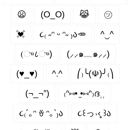
😦
(O_O)
😹
㋡
💓
૮₍ ˶ᵔ ᵕ ᵔ˶ ₎ა🥕
^‿^
(ு८ு)
(⸝⸝๑﹏๑⸝⸝)
(♥_♥)
^.^
⎛₎╰(☫)╯₍⎞
(¬_¬”)
₍ᐢ⑅• ̫•⑅ᐢ₎ദ⸒⸒
૮₍´｡ᵔ ꈊ ᵔ｡`₎ა
૮꒰っ˕‹̥̥̥ ꒱ა