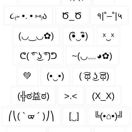
૮₍˶ •. • ⑅₎ა
Ծ_Ծ
१|˚–˚|५
(◡‿◡✿)
(•ิ‿•ิ)
ˣ‿ˣ
ᕦ( ͡° ͜ʖ ͡°)ᕤ
~(◡﹏◕✿)
💚
(•‿•)
( ͡ಥ ͜ʖ ͡ಥ)
(╬ಠ益ಠ)
>.<
(X_X)
⎛⎝( ` ᢍ ´ )⎠⎞
[‿]
╚(•⌂•)╝