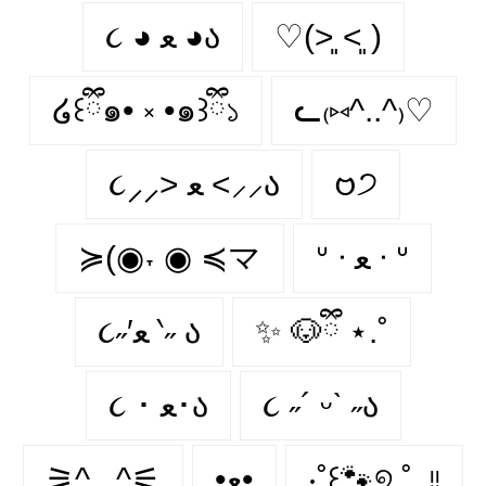
૮ ◕ ﻌ ◕ა
♡(˃͈ ˂͈ )
໒꒰ྀི๑• ༝ •๑꒱ྀི১
ᓚ₍⑅^..^₎♡
૮⸝⸝> ﻌ <⸝⸝ა
𑄝੭
≽(◉˕ ◉ ≼マ
ᐡ ᐧ ﻌ ᐧ ᐡ
૮˶′ﻌ ‵˶ ა
✨ 🐶ྀི ⋆.˚
૮ ･ ﻌ･ა
૮ ˶´ ᵕˋ ˶ა
⚞^. .^⚟
•ﻌ•
‧˚꒰🐾୭ ˚. ᵎᵎ