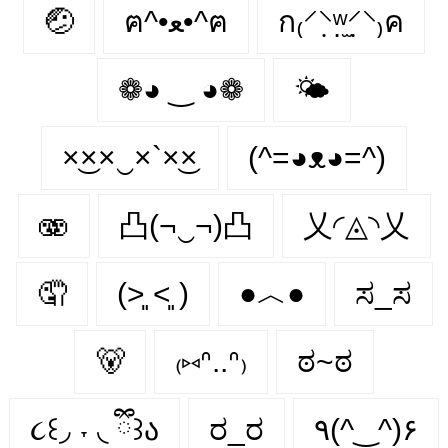
🤕
ฅ^•ﻌ•^ฅ
ก₍⸍⸌̣ʷ̣̫⸍̣⸌₎ค
❁◕ ‿ ◕❁
🌤
×͜××‿×`×͜×
(^=◕ᴥ◕=^)
🫨
凸(¬‿¬)凸
乂◜◬◝乂
🤦
(˃͈ ˂͈ )
●︿●
ಸ_ಸ
🐻
₍⑅ᐢ..ᐢ₎
ಠ~ಠ
૮꒰◞ ˕ ◟ ྀི꒱ა
ರ_ರ
٩(^‿^)۶