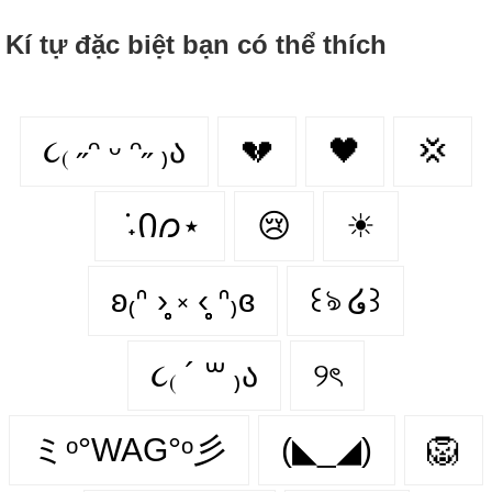
Kí tự đặc biệt bạn có thể thích
૮₍ ˶ᵔ ᵕ ᵔ˶ ₎ა
💔
🖤
💢
݁ ˖Ი𐑼⋆
😢
☀
ʚ₍ᐢ ›̥̥̥ ༝ ‹̥̥̥ ᐢ₎ɞ
꒰ঌ ໒꒱
૮₍ ´ ꒳ ₎ა
୨ৎ
ミᵒ°WAG°ᵒ彡
(◣_◢)
🦁