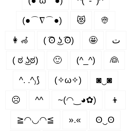
(●´ω｀●)
^( ‘-‘ )^
(●⌒∇⌒●)
😻
👳
👩‍🦽‍
( ͡ʘ ͜ʖ ͡ʘ)
🤩
ت
( ಠ ͜ʖಠ)
🙂‍
(^_^)
👰‍
^. .^₎⟆
(✧ω✧)
◙‿◙
☹️
^^
~(◠‿◕✿)
👦
≧◠◡◠≦
».«
ʘ‿ʘ