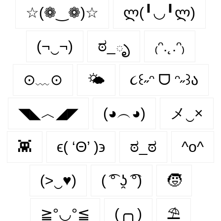
☆(❁‿❁)☆
ლ(╹◡╹ლ)
(¬‿¬)
ಠ_ృ
₍ᵔ.˛.ᵔ₎
⊙﹏⊙
🌤️
૮꒰˶ᵔ ᗜ ᵔ˶꒱ა
◥◣︿◢◤
(◕︵◕)
メ‿×
👾
ϵ( ‘Θ’ )϶
ಠ_ಠ
^o^
(>‿♥)
( ͡° ʖ̯ ͡°)
🧒
≧°◡°≦
(╭╮)
⛱