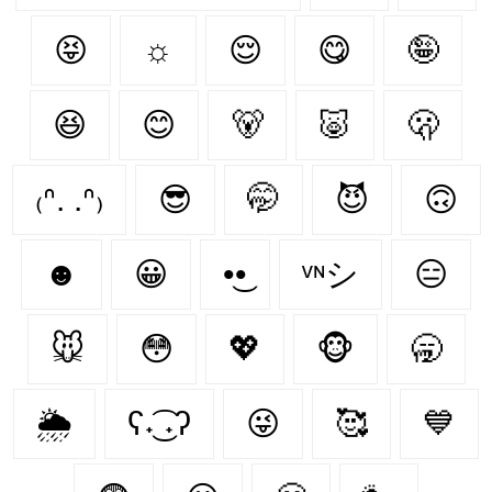
😝
☼
😌
😋
🤪
😆
😊
🐻‍
🐷
🫢
₍ᐢ. .ᐢ₎
😎
🤭
😈
🙃
☻
😀
•͜•
ᵛᶰシ
😑
🐭
😳
💖
🐵
🥱
🌦
ʕ˖͜͡ ˖ʔ
😜
🥰
💙