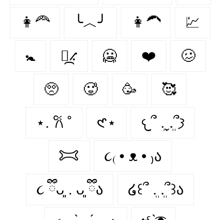
👩‍🦰
╰︿╯
👩‍🦱
💹
🚼
⳻᷼⳺
🥶️
❤️️
🥴️
🥺️
🥵️
🥳️
🥰️
⋆. 𐙚 ˚
𑣲⋆
𐔌՞ ܸ.ˬ.ܸ՞𐦯
𐂯
૮₍ • ᴥ • ₎ა
૮ ྀིᴗ͈ . ᴗ͈ ྀིა
໒꒰՞ ܸ. .ܸ՞꒱ა