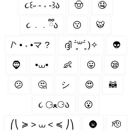
૮꒰˶ - ˕ -꒱ა
🤠
🤤
૮ ․ ․ ྀིა
😗
🐯
/ᐠ • ˕ •マ ?
ദ്ദി ˉ͈̀꒳ˉ͈́ )✧
👽
🧔
•⩊•
👶
😛
😪
😕
🤔
シ
😍
🦝
૮ ⚆ﻌ⚆ა
😮
⎛⎝ ≽ > ⩊ < ≼ ⎠⎞
🌚
🫡