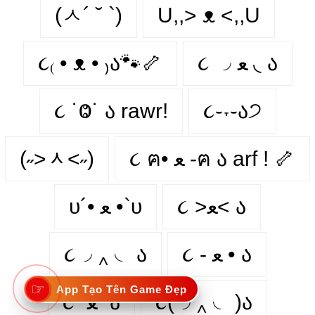
(ㅅ´ ˘ `)
U,,> ᴥ <,,U
૮₍ • ᴥ • ₎ა🐾🦴
૮ ◞ ﻌ ◟ ა
૮ ˙Ⱉ˙ ა rawr!
૮֊˕֊ა੭
(˶˃ᆺ˂˶)
૮ ฅ• ﻌ -ฅ ა arf ! 🦴
૮ >ﻌ< ა
υ´• ﻌ •`υ
૮◞ ‸ ◟ ა
૮ - ﻌ • ა⁩
☞
App Tạo Tên Game Đẹp
૮ ˆﻌˆ ა
૮(◞ ‸ ◟ )ა