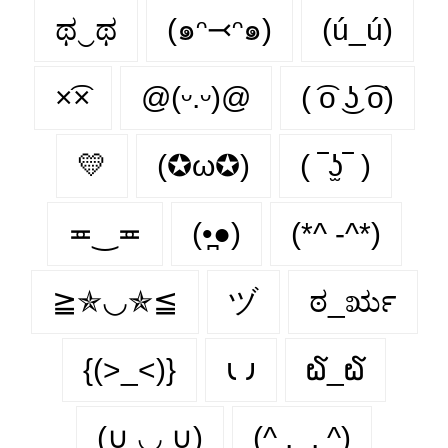
ಥ‿ಥ
(๑ᵔ⤙ᵔ๑)
(ú_ú)
×͡×
@(ᵕ.ᵕ)@
( ͡o ͜ʖ ͡o)
💛
(✪ω✪)
( ‾ʖ̫‾ )
≖‿≖
(•̪●)
(*^ -^*)
≧✯◡✯≦
ヅ
ಠ_ರೃ
{(>_<)}
𐑧 𐑨
໖_໖
(∪ ◡ ∪)
(^ .‿. ^)