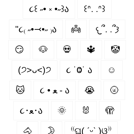
૮꒰ ˶• ༝ •˶꒱ა
꒰ᐢ. .ᐢ꒱
"૮₍ ˶•⤙•˶ ₎ა
👼
𐔌՞. .՞𐦯
😏
🐶
💀
🔱
🤡
(੭˃ᴗ˂)੭
૮ ˙Ⱉ˙ ა
☺
🐱
૮ • ﻌ - ა
😭
🌝
૮･ﻌ･ა
🌞
🐰
🫣
🐴
🌛
⁽⁽ଘ( ˊᵕˋ )ଓ⁾⁾