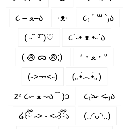
૮ – ﻌ–ა
·ᴥ·
૮₍ ´ ꒳ `₎ა
( ˶˘ ³˘)♡
૮´˶• ᴥ •˶`ა
( ꩜ ᯅ ꩜;)⁭ ⁭
ᐡ・ﻌ・ᐡ
(˶˃𐃷˂˶)
(｡•́︿•̀｡)
zᶻ ૮˶- ﻌ -˶ა⌒)ᦱ
૮₍˃̵֊ ˂̵ ₎ა
໒꒰ྀི ˶> ˕ <˶꒱ྀི১
(..◜ᴗ◝..)