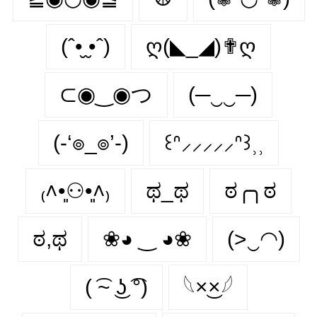
(ˆ•̮ ̮•ˆ)
ღ(◣_◢)✟ღ
⊂◉‿◉つ
(─‿‿─)
(-‘๏_๏’-)
꒰ᐢ⸝⸝⸝⸝⸝ᐢ꒱⸒⸒
₍˄•͈⚇•͈˄₎
ಥ_ಥ
ಠ╭╮ಠ
ಠ,ಥ
❀◕ ‿ ◕❀
(>‿◠)
( ͡~ ͜ʖ ͡°)
𓆩×͜×𓆪