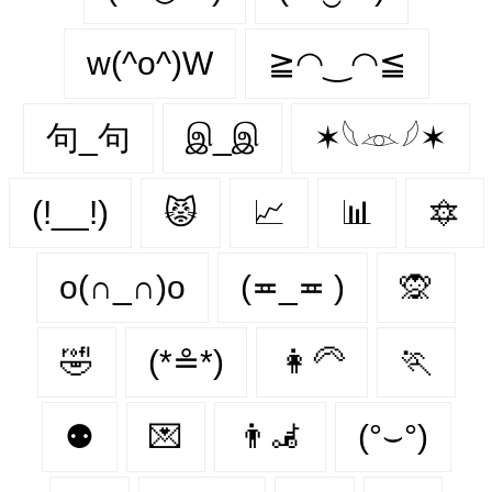
w(^o^)W
≧◠‿◠≦
句_句
இ_இ
✶𓆩𓁺𓆪✶
(!__!)
😾
📈
📊
🔯
o(∩_∩)o
(≖_≖ )
🙊
🤣
(*≗*)
👩‍🦳
🏃‍
⚉
💌
👨‍🦼‍️
(°⌣°)