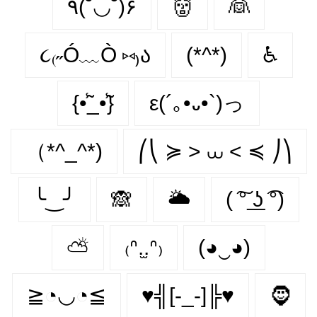
٩(˘◡˘)۶
👹
👰
૮₍˶Ó﹏Ò ⑅₎ა
(*^*)
♿
{•̃̾_•̃̾}
ε(´｡•᎑•`)っ
（*^_^*)
⎛⎝ ≽ > ⩊ < ≼ ⎠⎞
╰‿╯
🙈
🌥
( ͠° ͟ʖ ͡°)
⛅
₍ᐢ.̫.ᐢ₎
(◕‿◕)
≧◔◡◔≦
♥╣[-_-]╠♥
🧔‍