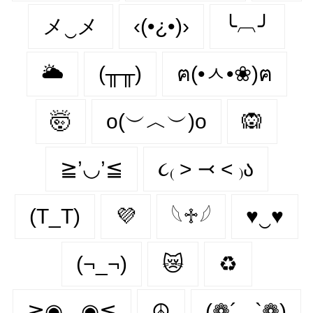
メ‿メ
‹(•¿•)›
╰︹╯
🌥️
(╥╥)
ฅ(•ㅅ•❀)ฅ
🤯
o(︶︿︶)o
🙉
≧’◡’≦
૮₍ ˃ ⤙ ˂ ₎ა
(T_T)
💜
𓆩♱𓆪
♥‿♥
(¬_¬)
😿
♻
≧◉◡◉≦
☮
(❁´◡`❁)