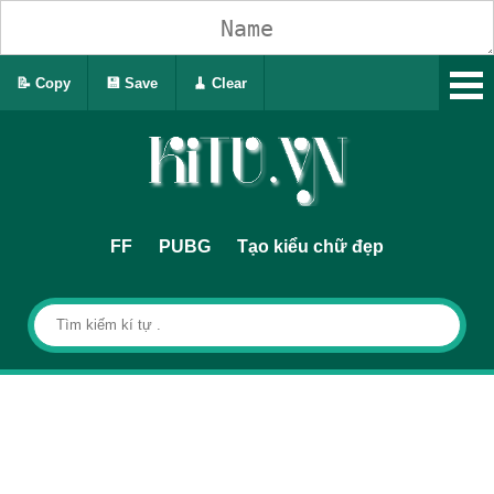
📝 Copy
💾 Save
🧹 Clear
FF
PUBG
Tạo kiểu chữ đẹp