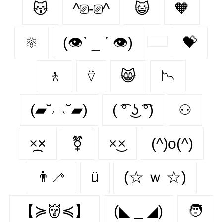
😽
^⎚-⎚^
😺
🧡
⚛
(👁ˋ _ ˊ 👁)
💝
🚶‍
⍢
😸
📉
(▰˘︹˘▰)
( ͡° ͜ʖ ͡°)
⚇
×᷼×
⚧
×͜×
(^)o(^)
👨‍🦯‍
ü
(☆ ｗ ☆)
【≽👹≼】
(◣ _ ◢)
🧑