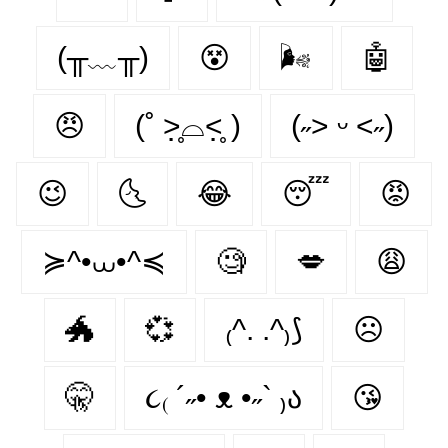
(╥﹏╥)
😵‍
🌬
🤖
😠
(˚ ˃̣̣̥⌓˂̣̣̥ )
(˶˃ ᵕ ˂˶)
😉
🌜
😂
😴
😡
≽^•⩊•^≼
🧐
💋
😩
🐲
💞
₍^. .^₎⟆
☹
🤫
૮₍ ´˶• ᴥ •˶` ₎ა
😘