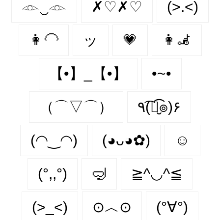
𓁹‿𓁹
✗♡✗♡
(>.<)
👩‍🦲
ッ
💗
👩‍🦼‍
【•】_【•】
•~•
（⌒▽⌒）
٩(͡๏̮͡๏)۶
(◠‿◠)
(◕ᴗ◕✿)
☺️
(°,,°)
🤿
≧^◡^≦
(>_<)
⊙︿⊙
(°∀°)