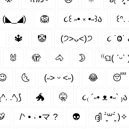
(◣_◢)
🦁
૮꒰ ˶• ༝ •˶꒱ა
꒰ᐢ. 
🔱
🤡
(੭˃ᴗ˂)੭
૮ ˙Ⱉ˙ 
🐰
🫣
🐴
🌛
⁽⁽ଘ( ˊᵕˋ 
😉
🌜
(˶˃ ᵕ ˂˶)
😂
😴
₍^. .^₎⟆
🐲
🤫
૮₍ ´˶• ᴥ •˶` ₎ა
🐯
/ᐠ • ˕ •マ ?
👽
ദ്ദി ˉ͈̀꒳ˉ͈́ )✧