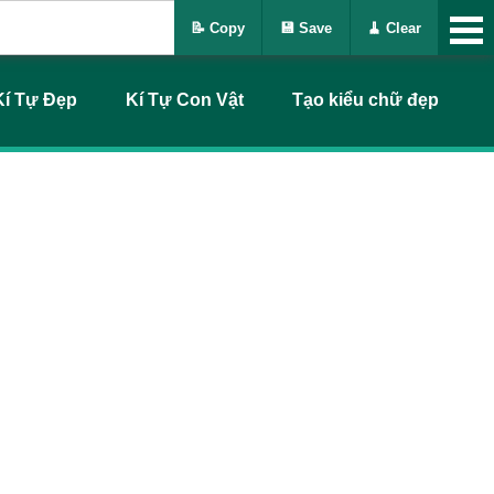
📝 Copy
💾 Save
🧹 Clear
Kí Tự Đẹp
Kí Tự Con Vật
Tạo kiểu chữ đẹp