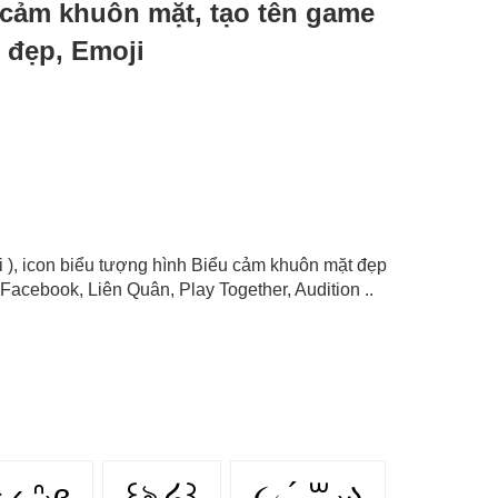
u cảm khuôn mặt, tạo tên game
 đẹp, Emoji
i ), icon biểu tượng hình Biểu cảm khuôn mặt đẹp
Facebook, Liên Quân, Play Together, Audition ..
༝ ‹̥̥̥ ᐢ₎ɞ
꒰ঌ ໒꒱
૮₍ ´ ꒳ ₎ა