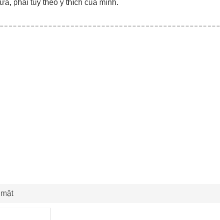
ữa, phải tùy theo ý thích của mình.
 mặt