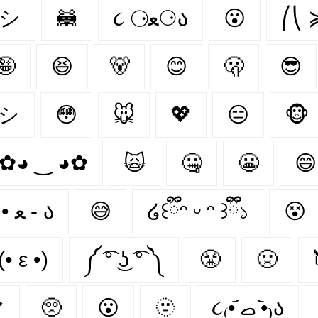
シ
🦝
૮ ⚆ﻌ⚆ა
😮
⎛⎝ 
🤪
😆
🐻‍
😊
🫢
😎
ᶰシ
😳
🐭
💖
😑
🐵
✿◕ ‿ ◕✿
🙀
🤐
😬
😄
૮ • ﻌ - ა⁩
😅
໒꒰ྀིᵔ ᵕ ᵔ ꒱ྀི১
😵
(• ε •)
༼ ͡° ͜ʖ ͡° ༽
😤
🤢
マ
🥺
😮‍
🫥
૮₍•᷄ ࡇ •᷅₎ა