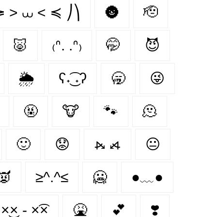
≽ > ⩊ < ≼ ⎠⎞
🌚
🫡
🐷
₍ᐢ. .ᐢ₎
🤭
😈
🌦
ʕ˖͜͡ ˖ʔ
🥱
😜
🤬
🐮
🐾
🫠
🙂
😟
⦮ ⦯
😐
👿
≥^.^≤
🥶
●﹏●
×͜× - ×͡×
🤮
💕
❣️