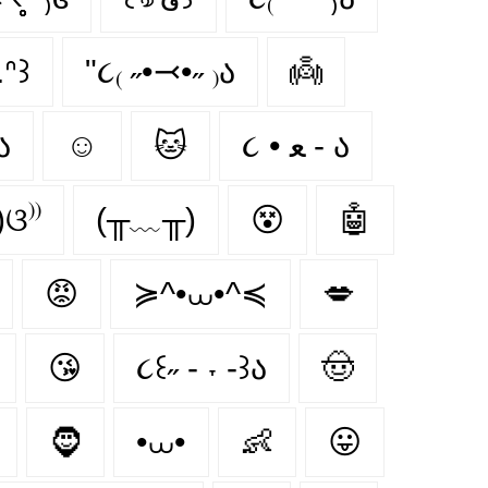
.ᐢ꒱
"૮₍ ˶•⤙•˶ ₎ა
👼
ა
☺
🐱
૮ • ﻌ - ა
)ଓ⁾⁾
(╥﹏╥)
😵‍
🤖
😡
≽^•⩊•^≼
💋
😘
૮꒰˶ - ˕ -꒱ა
🤠
🧔
•⩊•
👶
😛