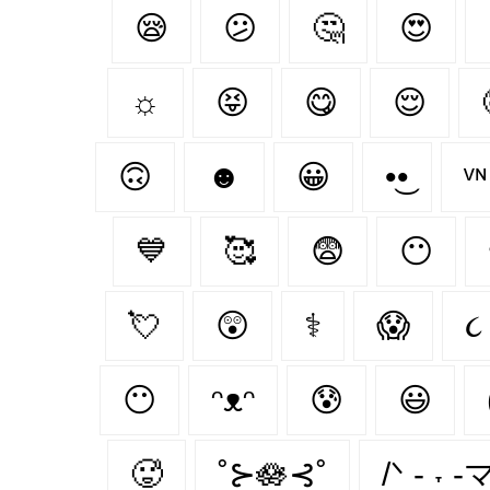
😪
😕
🤔
😍
☼
😝
😋
😌
🙃
☻
😀
•͜•
ᵛ
💙
🥰
😨
😶‍
💘
😲
⚕
😱
😶
ᵔᴥᵔ
😰
😃
🥵
˚⊱🪷⊰˚
/ᐠ - ˕ -