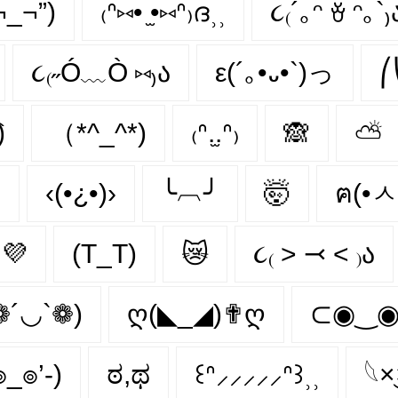
¬_¬”)
₍ᐢ⑅• ̫•⑅ᐢ₎ദ⸒⸒
૮₍´｡ᵔ ꈊ ᵔ｡`₎
૮₍˶Ó﹏Ò ⑅₎ა
ε(´｡•᎑•`)っ
⎛
)
（*^_^*)
₍ᐢ.̫.ᐢ₎
🙈
⛅
メ
‹(•¿•)›
╰︹╯
🤯
ฅ(•ㅅ
💜
(T_T)
😿
૮₍ ˃ ⤙ ˂ ₎ა
❁´◡`❁)
ღ(◣_◢)✟ღ
⊂◉‿
๏_๏’-)
ಠ,ಥ
꒰ᐢ⸝⸝⸝⸝⸝ᐢ꒱⸒⸒
𓆩×