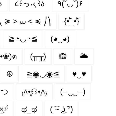
ა
૮꒰っ˕‹̥̥̥ ꒱ა
٩(˘◡˘)۶
⎝ ≽ > ⩊ < ≼ ⎠⎞
{•̃̾_•̃̾}
≧◔◡◔≦
(◕‿◕)
•❀)ฅ
(╥╥)
🙉
🌥️
☮
≧◉◡◉≦
♥‿♥
◉つ
₍˄•͈⚇•͈˄₎
(─‿‿─)
͜×𓆪
ಥ_ಥ
( ͡~ ͜ʖ ͡°)