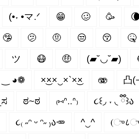
(•˕ •マ.ᐟ
😁
🥴
🥳

🤥
🫤
🤨
😒
😚
🤒
ツ
😷
🤑
(▰˘◡˘▰)
 ‿ ◕❁
×͜××‿×`×͜×
🫨
凸(
_ಸ
ಠ~ಠ
₍⑅ᐢ..ᐢ₎
૮꒰◞ ˕ ◟ ྀི꒱ა
૮₍ ˶ᵔ ᵕ ᵔ˶ ₎ა🥕
^‿^
(ு८ு