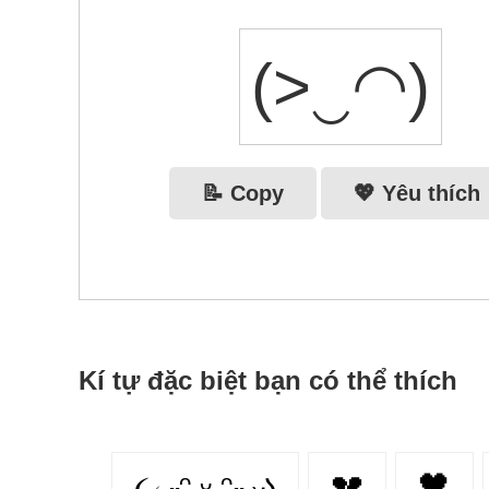
(>‿◠)
📝 Copy
💖 Yêu thích
Kí tự đặc biệt bạn có thể thích
૮₍ ˶ᵔ ᵕ ᵔ˶ ₎ა
💔
🖤