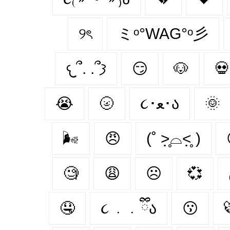
୨ৎ
ミᵒ°WAG°ᵒ彡
𐔌՞. .՞𐦯
😏
🐶
💀
😭
🌝
૮･ﻌ･ა
🌞
🌬
😠
(˚ ˃̣̣̥⌓˂̣̣̥ )
🧐
😩
☹
💞
🤤
૮ ․ ․ ྀིა
😗