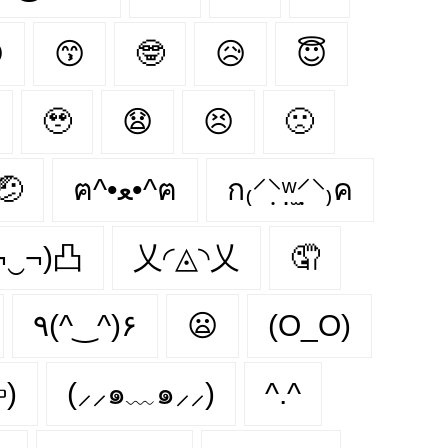

😙
🤓
😥
😇
🥹
😧
😣
🙁
🤕
ฅ^•ﻌ•^ฅ
ก₍⸍⸌̣ʷ̣̫⸍̣⸌₎ค
¬‿¬)凸
乂◜◬◝乂
🤦
٩(^‿^)۶
😦
(O_O)
)
(⸝⸝๑﹏๑⸝⸝)
^.^