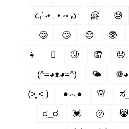
૮₍´˶• . • ⑅ ₎ა
🤗
😓
🥲
🙄
😔
🥸
👧
🫩
🤧
🤦‍
😞
(^=◕ᴥ◕=^)
🌤
❁◕
(˃͈ ˂͈ )
●︿●
🐻
ಸ
ರ_ರ
💓
㋡
😹