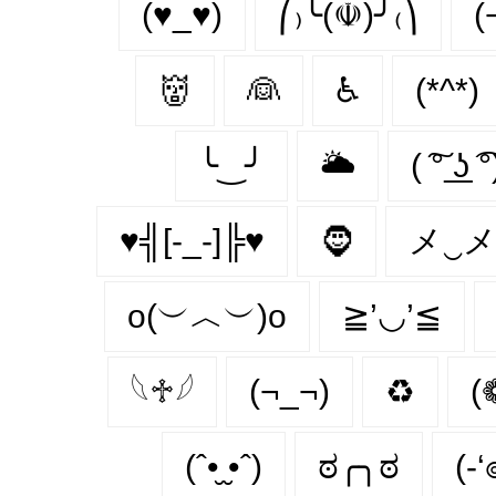
(♥_♥)
⎛₎╰(☫)╯₍⎞
(
👹
👰
♿
(*^*)
╰‿╯
🌥
( ͠° ͟ʖ ͡°
♥╣[-_-]╠♥
🧔‍
メ‿
o(︶︿︶)o
≧’◡’≦
𓆩♱𓆪
(¬_¬)
♻
(
(ˆ•̮ ̮•ˆ)
ಠ╭╮ಠ
(-‘