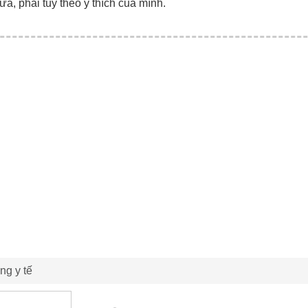
ữa, phải tùy theo ý thích của mình.
ng y tế