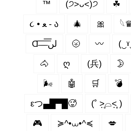
™️
(੭˃ᴗ˂)੭
☘
૮ • ﻌ - ა
🎄
🎀
𓆩♛
Ɑ͞ ̶͞ ̶͞ ̶͞ لں͞
🌝
〰
🐴
ღ
(兵)
🌛
🌬
🤖
🛒
💣
εつ▄█▀█🥵
(˚ ˃̣̣̥⌓˂̣̣̥ )
🎮
≽^•⩊•^≼
💋