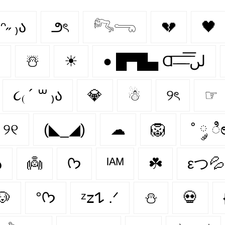
 ᵔ˶ ₎ა
౨ৎ
𓀐𓂸
💔
🖤

☃️
☀
● █▀█▄ Ɑ͞ ̶͞ ̶͞ ̶͞ لں͞
૮₍ ´ ꒳ ₎ა
💎
☃
୨ৎ
☞
୨୧
(◣_◢)
☁
🦁
˚ ༘ ೀ
ა
👼
ᡣ𐭩
ᴵᴬᴹ
☘️
εつ💦
🐶
°ᡣ𐭩
ᶻ𝗓𐰁 .ᐟ
⛄️
💀