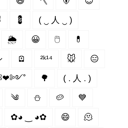
˚
😆
🪓
🐻‍
😊

💈
( ‿ 人 ‿ )
🌦️
😀
🖱
💊
シ
🪫
²ᵏ¹⁴
🐭
😑
❤︎༻˚
🌳
( . 人 . )
༄
⛄
🥔
💙
✿◕ ‿ ◕✿
😄
🫠