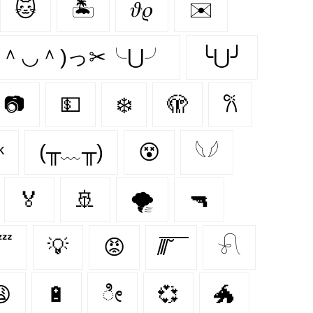
🐱
🏝️
𝜗𝜚
✉️
( ＾◡＾)っ✂╰⋃╯
╰⋃╯
📷
💵
❄️
🫣
𐙚
ᵏ
(╥﹏╥)
😵‍
𓆩𓆪
🏅
🚢
🌪
🔫

💡
😡
̸/̸̅̅ ̆̅ ̅̅ ̅̅
𓍯
😩
🔋
ೀ
💞
🐲