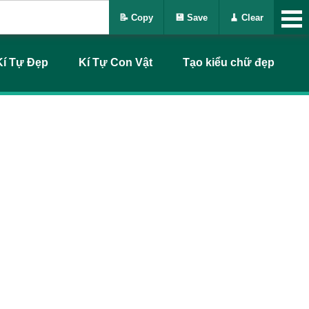
📝 Copy
💾 Save
🧹 Clear
Kí Tự Đẹp
Kí Tự Con Vật
Tạo kiểu chữ đẹp