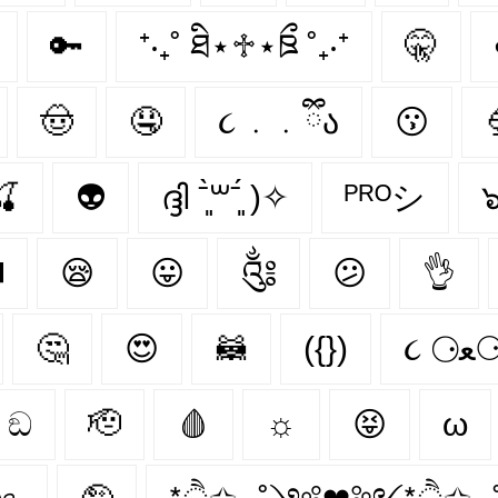
🔑
⁺‧₊˚ ཐི⋆♱⋆ཋྀ ˚₊‧⁺
🤫
🤠
🤤
૮ ․ ․ ྀིა
😗
🍒
👽
ദ്ദി ˉ͈̀꒳ˉ͈́ )✧
ᴾᴿᴼシ
️
😪
😛
༃
😕
👌
🤔
😍
🦝
({})
૮ ⚆
ඞ
🫡
🩸
☼
😝
ω