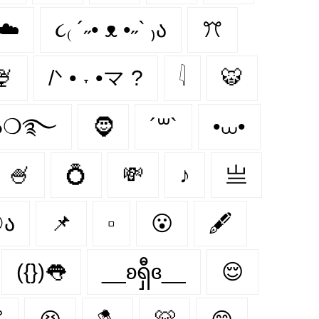
☁️
૮₍ ´˶• ᴥ •˶` ₎ა
ꔫ
🍨
/ᐠ • ˕ •マ ?
𓇋
🐯
๖❍࿐
🧔
´꒳`
•⩊•
🍧
💍
💸
♪
亗
ﻌ⚆ა
📌
▫️
😮
🖋
({})👅
__ʚရှီɞ__
😌