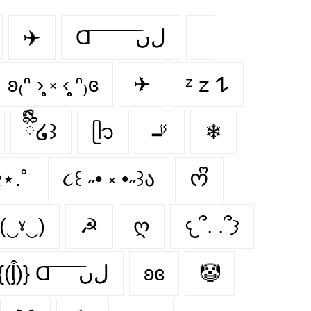
✈️
Ɑ͞ ͞ ͞ ͞ ͞ ͞ ͞ ͞ لﮞ
ʚ₍ᐢ ›̥̥̥ ༝ ‹̥̥̥ ᐢ₎ɞ
✈
ᶻ 𝗓 𐰁
ྀིྀི໒꒱
ᥫ᭡
🚬
❄
⋆.˚
૮꒰ ˶• ༝ •˶꒱ა
ᰔᩚ
(‿ˠ‿)
☭
ღ
𐔌՞. .՞𐦯
{(ᶅ͒)} Ɑ͞ ͞ ͞ ͞ ͞ ﻝﮞ
ʚɞ
🤡