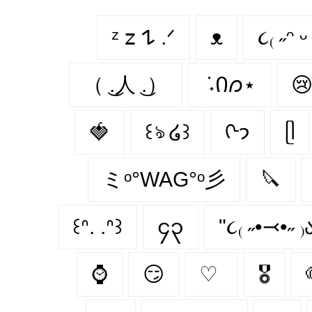
ᶻ 𝗓 𐰁 .ᐟ
ᴥ
૮₍ ˶ᵔ ᵕ
（ ͜.人 ͜.）
݁ ˖Ი𐑼⋆

🍓
꒰ঌ ໒꒱
ᢉ𐭩
ᥫ
ミᵒ°WAG°ᵒ彡
🔪
꒰ᐢ. .ᐢ꒱
၄၃
"૮₍ ˶•⤙•˶ ₎
⌚
😏
♡
🎖️