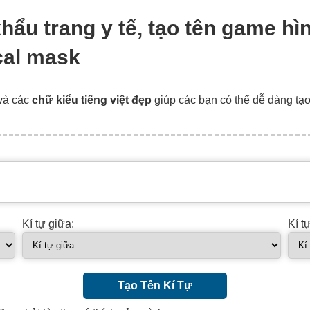
khẩu trang y tế, tạo tên game hì
cal mask
và các
chữ kiểu tiếng việt đẹp
giúp các bạn có thể dễ dàng tạ
Kí tự giữa:
Kí t
Tạo Tên Kí Tự