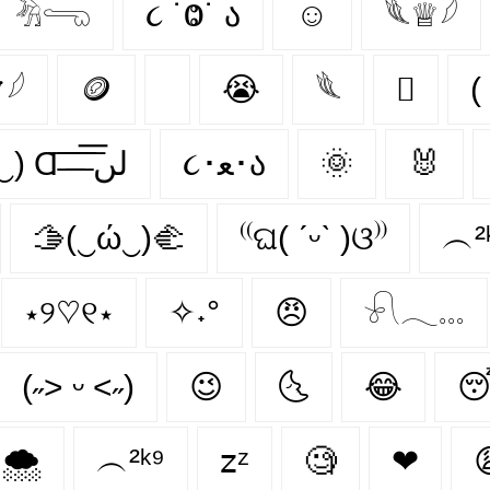
𓀓𓂸
૮ ˙Ⱉ˙ ა
☺
𓆰♕𓆪
𓆪
🪙
😭
𓆰
🫆
(‿ˠ‿) Ɑ͞ ̶͞ ̶͞ ̶͞ لں͞
૮･ﻌ･ა
🌞
🐰
🫱(‿ώ‿)🫲
⁽⁽ଘ( ˊᵕˋ )ଓ⁾⁾
︵²
⋆୨♡୧⋆
✧˖°
😠
𓍯𓂃𓏧
(˶˃ ᵕ ˂˶)
😉
🌜
😂

🌨
︵²ᵏ⁹
𝗓ᶻ
🧐
❤︎