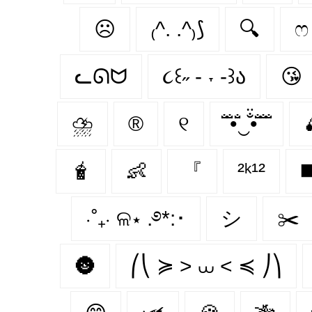
☹
₍^. .^₎⟆
🔍
ෆ
ᓚᘏᗢ
૮꒰˶ - ˕ -꒱ა
😘
⛈
®️
୧
̐̈ ̐̈•̐̈‿̐̈•̐̈ ̐̈ ̐̈
🧋
👶
『
²ᵏ¹²
◼
⋅˚₊‧ ଳ⋆ .࿔*:･
シ
✂️
🌚
⎛⎝ ≽ > ⩊ < ≼ ⎠⎞