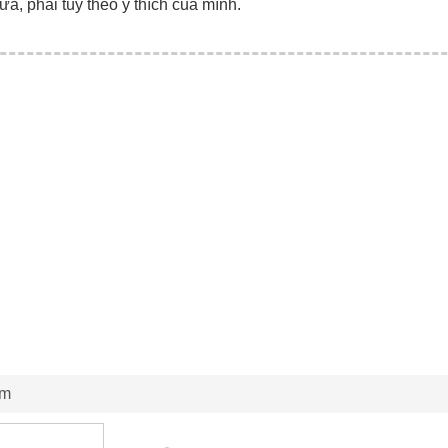
ữa, phải tùy theo ý thích của mình.
ảm