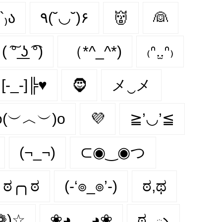
`₎ა
٩(˘◡˘)۶
👹
👰
( ͠° ͟ʖ ͡°)
（*^_^*)
₍ᐢ.̫.ᐢ₎
[-_-]╠♥
🧔‍
メ‿メ
o(︶︿︶)o
💜
≧’◡’≦
(¬_¬)
⊂◉‿◉つ
ಠ╭╮ಠ
(-‘๏_๏’-)
ಠ,ಥ
❁)☆
❀◕ ‿ ◕❀
ಠ_ృ