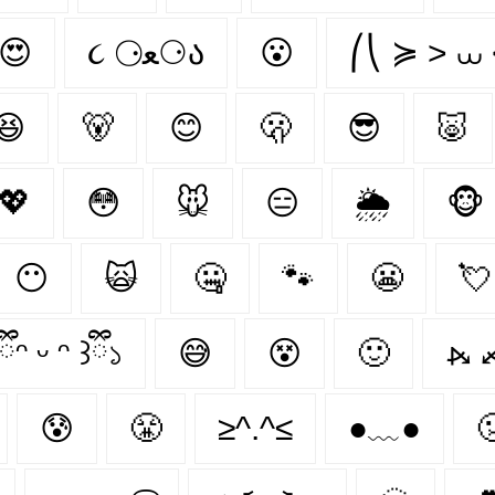
😍
૮ ⚆ﻌ⚆ა
😮
⎛⎝ ≽ > ⩊ 
😆
🐻‍
😊
🫢
😎
🐷
💖
😳
🐭
😑
🌦
🐵
😶‍
🙀
🤐
🐾
😬
💘
ིᵔ ᵕ ᵔ ꒱ྀི১
😅
😵
🙂
⦮ 
😰
😤
≥^.^≤
●﹏●
