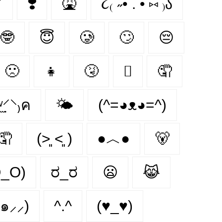

❣️
🤮
૮₍´˶• . • ⑅ ₎ა
🤓
😇
🥲
🙄
😔
🙁
👧
🤧
🫩
🤦‍
̣̫⸍̣⸌₎ค
🌤
(^=◕ᴥ◕=^)
🤦
(˃͈ ˂͈ )
●︿●
🐻
O_O)
ರ_ರ
😦
😹
๑⸝⸝)
^.^
(♥_♥)