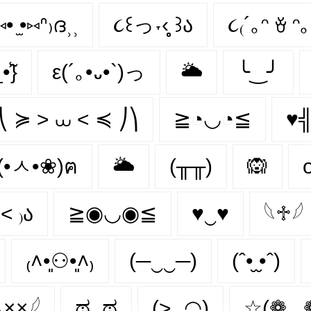
⑅• ̫•⑅ᐢ₎ദ⸒⸒
૮꒰っ˕‹̥̥̥ ꒱ა
૮₍´｡ᵔ ꈊ ᵔ｡
•̃̾}
ε(´｡•᎑•`)っ
🌥
╰‿╯
⎝ ≽ > ⩊ < ≼ ⎠⎞
≧◔◡◔≦
♥╣
(•ㅅ•❀)ฅ
🌥️
(╥╥)
🙉
˂ ₎ა
≧◉◡◉≦
♥‿♥
𓆩♱𓆪
₍˄•͈⚇•͈˄₎
(─‿‿─)
(ˆ•̮ ̮•ˆ)
×͜×𓆪
ಥ_ಥ
(>‿◠)
☆(❁‿