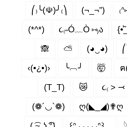
⎛₎╰(☫)╯₍⎞
(¬_¬”)
₍ᐢ
(*^*)
૮₍˶Ó﹏Ò ⑅₎ა
{•̃̾_
🙈
⛅
(◕‿◕)
⎛
‹(•¿•)›
╰︹╯
🤯
ฅ
(T_T)
😿
૮₍ ˃ ⤙ 
(❁´◡`❁)
ღ(◣_◢)✟ღ
( ͡~ ͜ʖ ͡°)
꒰ᐢ⸝⸝⸝⸝⸝ᐢ꒱⸒⸒
