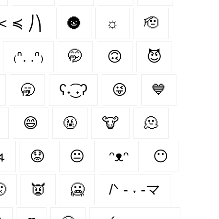
< ≼ ⎠⎞
🌚
☼
🫡
₍ᐢ. .ᐢ₎
🤭
🙃
😈
🥱
ʕ˖͜͡ ˖ʔ
😜
💙
😄
🤬
🐮
🫠
⦯
😟
😐
ᵔᴥᵔ
😶

👿
🥶
/ᐠ - ˕ -マ