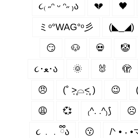
૮₍ ˶ᵔ ᵕ ᵔ˶ ₎ა
💔
🖤
ミᵒ°WAG°ᵒ彡
(◣_◢)
😏
🐶
💀
🤡
૮･ﻌ･ა
🌞
🐰
🫣
😠
(˚ ˃̣̣̥⌓˂̣̣̥ )
😉
😩
💞
₍^. .^₎⟆
☹
૮ ․ ․ ྀིა
😗
/ᐠ • ˕ 