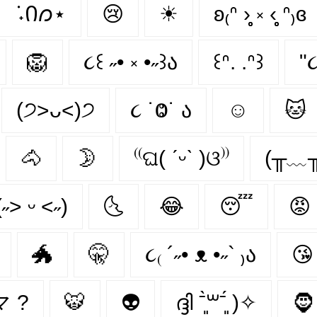
݁ ˖Ი𐑼⋆
😢
☀
ʚ₍ᐢ ›̥̥̥ ༝ ‹̥̥̥ ᐢ₎ɞ
🦁
૮꒰ ˶• ༝ •˶꒱ა
꒰ᐢ. .ᐢ꒱
"૮
(੭˃ᴗ˂)੭
૮ ˙Ⱉ˙ ა
☺
🐱
🐴
🌛
⁽⁽ଘ( ˊᵕˋ )ଓ⁾⁾
(╥﹏╥
(˶˃ ᵕ ˂˶)
🌜
😂
😴
😡
🐲
🤫
૮₍ ´˶• ᴥ •˶` ₎ა
😘
•マ ?
🐯
👽
ദ്ദി ˉ͈̀꒳ˉ͈́ )✧
🧔