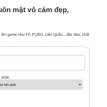
huôn mặt vô cảm đẹp,
o tên game như FF, PUBG, Liên Quân... độc đáo, chất
ự phải: