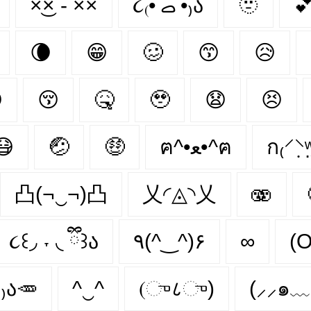
×͜× - ×͡×
૮₍•᷄ ࡇ •᷅₎ა
🫥

🌘
😁
🥴
😙
😥

😚
🤒
🥹
😧
😣
😷
🤕
🤑
ฅ^•ﻌ•^ฅ
ก₍⸍⸌̣ʷ
凸(¬‿¬)凸
乂◜◬◝乂
🫨
૮꒰◞ ˕ ◟ ྀི꒱ა
٩(^‿^)۶
∞
(
˶ ₎ა🥕
^‿^
(ு८ு)
(⸝⸝๑﹏