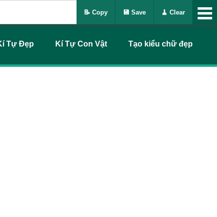
📝 Copy
💾 Save
🧹 Clear
Kí Tự Đẹp
Kí Tự Con Vật
Tạo kiểu chữ đẹp