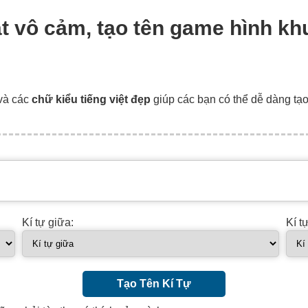
ặt vô cảm, tạo tên game hình k
và các
chữ kiểu tiếng việt đẹp
giúp các bạn có thể dễ dàng tạ
Kí tự giữa:
Kí t
Tạo Tên Kí Tự