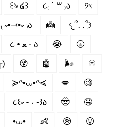
꒰ঌ ໒꒱
૮₍ ´ ꒳ ₎ა
୨ৎ
₍ ˶•⤙•˶ ₎ა
👼
𐔌՞. .՞𐦯
૮ • ﻌ - ა
😭
🌝
)
😵‍
🤖
🌬
♾
≽^•⩊•^≼
💋
🧐
૮꒰˶ - ˕ -꒱ა
🤠
🤤
•⩊•
👶
😪
😛