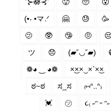
˚⊱🪷⊰˚
🥵
🥺
😮‍
(•˕ •マ.ᐟ
🤗
😓
🥳
🫤
🥸
🤥
🤨

ツ
😞
(▰˘◡˘▰)
❁◕ ‿ ◕❁
×͜××‿×`×͜×
ಠ~ಠ
ಸ_ಸ
₍⑅ᐢ..ᐢ₎
💓
㋡
૮₍ ˶ᵔ ᵕ ᵔ