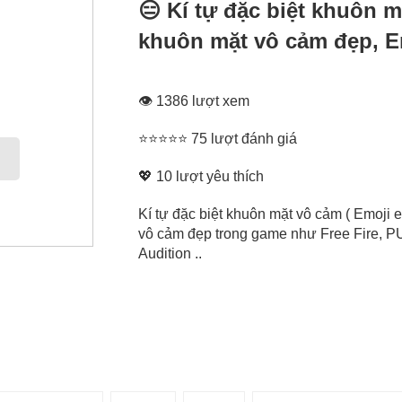
😑 Kí tự đặc biệt khuôn 
khuôn mặt vô cảm đẹp, Em
👁 1386 lượt xem
⭐⭐⭐⭐⭐ 75 lượt đánh giá
💖
10
lượt yêu thích
Kí tự đặc biệt khuôn mặt vô cảm ( Emoji 
vô cảm đẹp trong game như Free Fire, PU
Audition ..