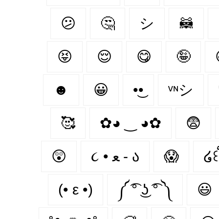
😕
🤔
シ
🦝
😝
😌
😋
🤪
☻
😀
•͜•
ᵛᶰシ
🥰
✿◕ ‿ ◕✿
😨
😲
૮ • ﻌ - ა⁩
😱
໒꒰ྀ
(• ε •)
༼ ͡° ͜ʖ ͡° ༽
😃