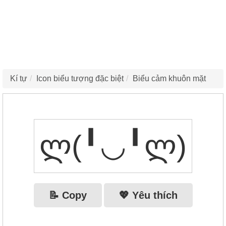
Kí tự
Icon biểu tượng đặc biệt
Biểu cảm khuôn mặt
ლ(╹◡╹ლ)
📝 Copy
💖 Yêu thích