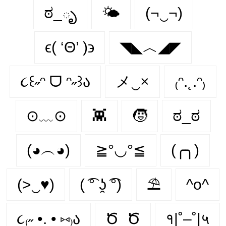
ಠ_ృ
🌤️
(¬‿¬)
ϵ( ‘Θ’ )϶
◥◣︿◢◤
૮꒰˶ᵔ ᗜ ᵔ˶꒱ა
メ‿×
₍ᵔ.˛.ᵔ₎
⊙﹏⊙
👾
🧒
ಠ_ಠ
(◕︵◕)
≧°◡°≦
(╭╮)
(>‿♥)
( ͡° ʖ̯ ͡°)
⛱
^o^
૮₍˶ •. • ⑅₎ა
Ծ_Ծ
१|˚–˚|५