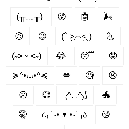
(╥﹏╥)
😵‍
🤖
🌬
😠
😉
(˚ ˃̣̣̥⌓˂̣̣̥ )
🌜
(˶˃ ᵕ ˂˶)
😂
😴
😡
≽^•⩊•^≼
💋
🧐
😩
☹
💞
₍^. .^₎⟆
🐲
🤫
૮₍ ´˶• ᴥ •˶` ₎ა
😘