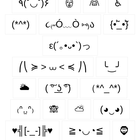
٩(˘◡˘)۶
👹
👰
♿
(*^*)
૮₍˶Ó﹏Ò ⑅₎ა
{•̃̾_•̃̾}
ε(´｡•᎑•`)っ
⎛⎝ ≽ > ⩊ < ≼ ⎠⎞
╰‿╯
🌥
( ͠° ͟ʖ ͡°)
（*^_^*)
₍ᐢ.̫.ᐢ₎
🙈
⛅
(◕‿◕)
♥╣[-_-]╠♥
≧◔◡◔≦
🧔‍