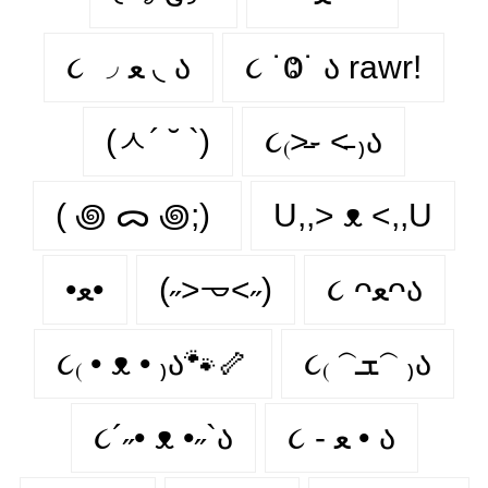
૮ ◞ ﻌ ◟ ა
૮ ˙Ⱉ˙ ა rawr!
(ㅅ´ ˘ `)
૮₍˃̵֊ ˂̵ ₎ა
( ꩜ ᯅ ꩜;)⁭ ⁭
U,,> ᴥ <,,U
•ﻌ•
(˶˃𐃷˂˶)
૮ ᴖﻌᴖა
૮₍ • ᴥ • ₎ა🐾🦴
૮₍ 𝁽ܫ𝁽 ₎ა
૮´˶• ᴥ •˶`ა
૮ - ﻌ • ა⁩