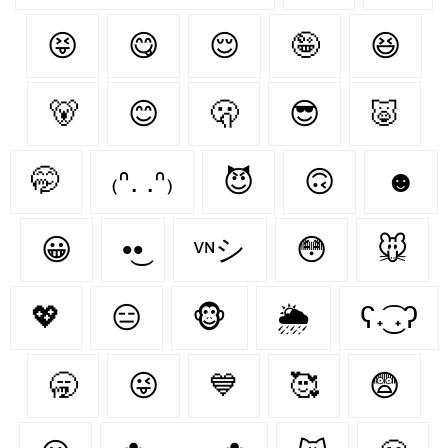
😝
😋
😌
🤪
😆
🐻‍
😊
🫢
😎
🐷
🤭
₍ᐢ. .ᐢ₎
😈
🙃
☻
😀
•͜•
ᵛᶰシ
😳
🐭
💖
😑
🐵
🌦
ʕ˖͜͡ ˖ʔ
🥱
😜
💙
🥰
😨