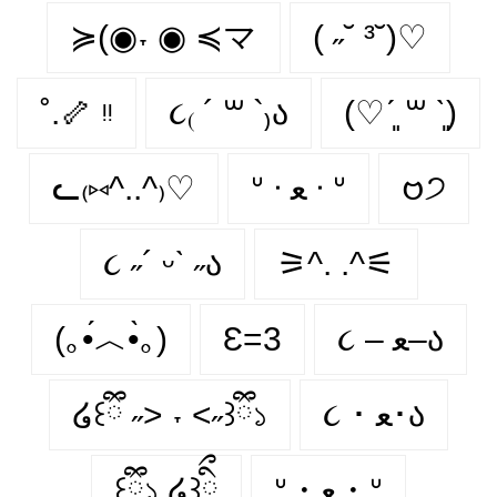
≽(◉˕ ◉ ≼マ
( ˶˘ ³˘)♡
˚.🦴 ᵎᵎ
૮₍ ´ ꒳ `₎ა
(♡ˊ͈ ꒳ ˋ͈)
ᓚ₍⑅^..^₎♡
ᐡ ᐧ ﻌ ᐧ ᐡ
𑄝੭
૮ ˶´ ᵕˋ ˶ა
⚞^. .^⚟
(｡•́︿•̀｡)
Ɛ=3
૮ – ﻌ–ა
໒꒰ྀི ˶> ˕ <˶꒱ྀི১
૮ ･ ﻌ･ა
꒰ྀི১ ໒꒱ིྀ
ᐡ・ﻌ・ᐡ