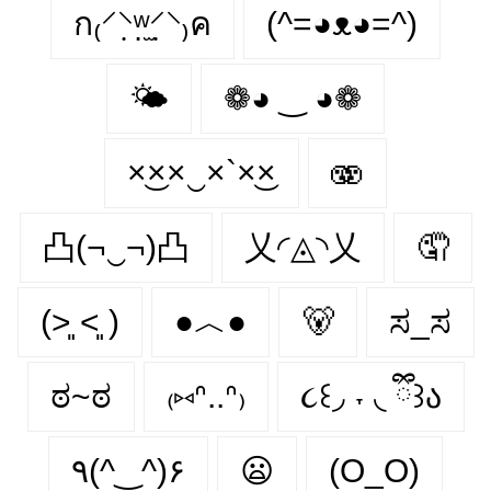
ก₍⸍⸌̣ʷ̣̫⸍̣⸌₎ค
(^=◕ᴥ◕=^)
🌤
❁◕ ‿ ◕❁
×͜××‿×`×͜×
🫨
凸(¬‿¬)凸
乂◜◬◝乂
🤦
(˃͈ ˂͈ )
●︿●
🐻
ಸ_ಸ
ಠ~ಠ
₍⑅ᐢ..ᐢ₎
૮꒰◞ ˕ ◟ ྀི꒱ა
٩(^‿^)۶
😦
(O_O)