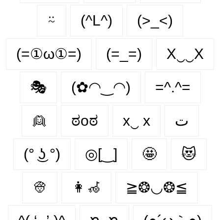
⍨
(^L^)
(>_<)
(=①ω①=)
(=_=)
X‿‿X
🎭
(✿◠‿◠)
=^.^=
👱
ಠoಠ
x‿ х
ت
(° ͜ʖ °)
◎[‿]
🤩
😻
👳
👩‍🦽‍
≧❂◡❂≦