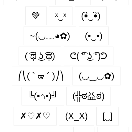
💚
ˣ‿ˣ
(•ิ‿•ิ)
~(◡﹏◕✿)
(•‿•)
( ͡ಥ ͜ʖ ͡ಥ)
ᕦ( ͡° ͜ʖ ͡°)ᕤ
⎛⎝( ` ᢍ ´ )⎠⎞
(◡‿◡✿)
╚(•⌂•)╝
(╬ಠ益ಠ)
✗♡✗♡
(X_X)
[‿]