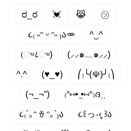
ರ_ರ
💓
😹
㋡
૮₍ ˶ᵔ ᵕ ᵔ˶ ₎ა🥕
^‿^
(ு८ு)
(⸝⸝๑﹏๑⸝⸝)
^.^
(♥_♥)
⎛₎╰(☫)╯₍⎞
(¬_¬”)
₍ᐢ⑅• ̫•⑅ᐢ₎ദ⸒⸒
૮₍´｡ᵔ ꈊ ᵔ｡`₎ა
૮꒰っ˕‹̥̥̥ ꒱ა