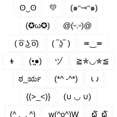
ʘ‿ʘ
💛
(๑ᵔ⤙ᵔ๑)
(✪ω✪)
@(ᵕ.ᵕ)@
( ͡o ͜ʖ ͡o)
( ‾ʖ̫‾ )
≖‿≖
👦
(•̪●)
ヅ
≧✯◡✯≦
ಠ_ರೃ
(*^ -^*)
𐑧 𐑨
{(>_<)}
(∪ ◡ ∪)
(^ .‿. ^)
w(^o^)W
໖_໖