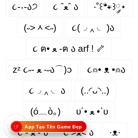
૮֊˕֊ა੭
૮ ˆﻌˆ ა
‧˚꒰🐾꒱༘⋆
(˶˃ᆺ˂˶)
૮(◞ ‸ ◟ )ა
૮ ฅ• ﻌ -ฅ ა arf ! 🦴
zᶻ ૮˶- ﻌ -˶ა⌒)ᦱ
૮⍝• ᴥ •⍝ა
૮◞ ‸ ◟ ა
(..◜ᴗ◝..)
(ó﹏ò｡)
υ´• ﻌ •`υ
☞
App Tạo Tên Game Đẹp
૮ - ﻌ • ა
૮ >ﻌ< ა
·ᴥ·