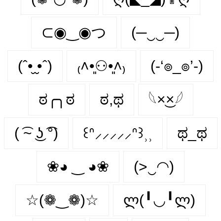
⊂◉‿◉つ
(─‿‿─)
(ˆ•̮ ̮•ˆ)
₍˄•͈⚇•͈˄₎
(-‘๏_๏’-)
ಠ╭╮ಠ
ಠ,ಥ
𓆩×͜×𓆪
( ͡~ ͜ʖ ͡°)
꒰ᐢ⸝⸝⸝⸝⸝ᐢ꒱⸒⸒
ಥ_ಥ
❀◕ ‿ ◕❀
(>‿◠)
☆(❁‿❁)☆
ლ(╹◡╹ლ)