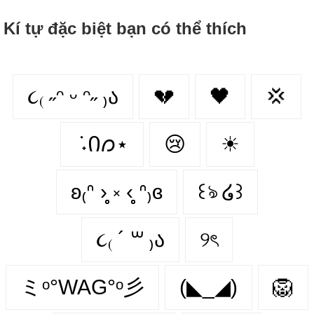
Kí tự đặc biệt bạn có thể thích
૮₍ ˶ᵔ ᵕ ᵔ˶ ₎ა
💔
🖤
💢
݁ ˖Ი𐑼⋆
😢
☀
ʚ₍ᐢ ›̥̥̥ ༝ ‹̥̥̥ ᐢ₎ɞ
꒰ঌ ໒꒱
૮₍ ´ ꒳ ₎ა
୨ৎ
ミᵒ°WAG°ᵒ彡
(◣_◢)
🦁