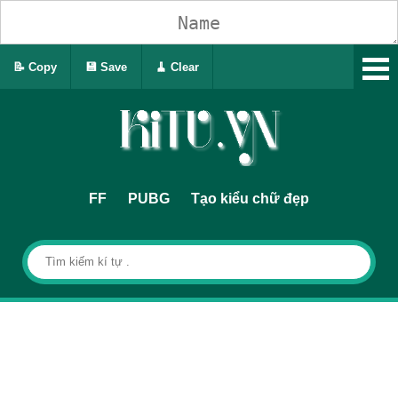
📝 Copy
💾 Save
🧹 Clear
FF
PUBG
Tạo kiểu chữ đẹp