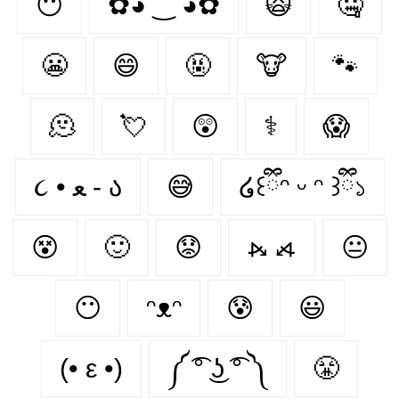
😶‍
✿◕ ‿ ◕✿
🙀
🤐
😬
😄
🤬
🐮
🐾
🫠
💘
😲
⚕
😱
૮ • ﻌ - ა⁩
😅
໒꒰ྀིᵔ ᵕ ᵔ ꒱ྀི১
😵
🙂
😟
⦮ ⦯
😐
😶
ᵔᴥᵔ
😰
😃
(• ε •)
༼ ͡° ͜ʖ ͡° ༽
😤