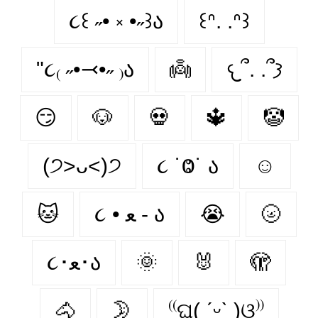
૮꒰ ˶• ༝ •˶꒱ა
꒰ᐢ. .ᐢ꒱
"૮₍ ˶•⤙•˶ ₎ა
👼
𐔌՞. .՞𐦯
😏
🐶
💀
🔱
🤡
(੭˃ᴗ˂)੭
૮ ˙Ⱉ˙ ა
☺
🐱
૮ • ﻌ - ა
😭
🌝
૮･ﻌ･ა
🌞
🐰
🫣
🐴
🌛
⁽⁽ଘ( ˊᵕˋ )ଓ⁾⁾