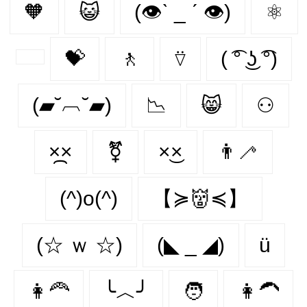
🧡
😺
(👁ˋ _ ˊ 👁)
⚛
💝
🚶‍
⍢
( ͡° ͜ʖ ͡°)
(▰˘︹˘▰)
📉
😸
⚇
×᷼×
⚧
×͜×
👨‍🦯‍
(^)o(^)
【≽👹≼】
(☆ ｗ ☆)
(◣ _ ◢)
ü
👩‍🦰
╰︿╯
🧑
👩‍🦱