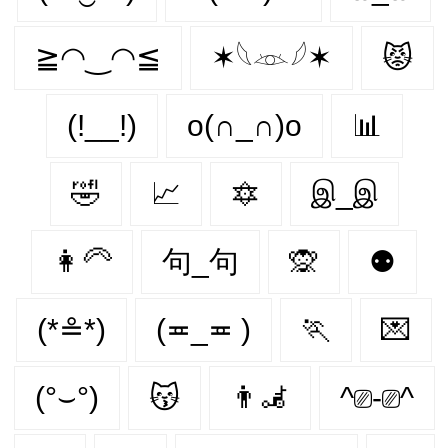
≧◠‿◠≦
✶𓆩𓁺𓆪✶
😾
(!__!)
o(∩_∩)o
📊
🤣
📈
🔯
இ_இ
👩‍🦳
句_句
🙊
⚉
(*≗*)
(≖_≖ )
🏃‍
💌
(°⌣°)
😽
👨‍🦼‍️
^⎚-⎚^