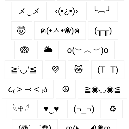
メ‿メ
‹(•¿•)›
╰︹╯
🤯
ฅ(•ㅅ•❀)ฅ
(╥╥)
🙉
🌥️
o(︶︿︶)o
≧’◡’≦
💜
😿
(T_T)
૮₍ ˃ ⤙ ˂ ₎ა
☮
≧◉◡◉≦
𓆩♱𓆪
♥‿♥
(¬_¬)
♻
(❁´◡`❁)
ღ(◣_◢)✟ღ