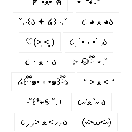
ฅ՞•ﻌ•՞ฅ
⋆˚🐾˖°
˚₊‧꒰ა ✦ ໒꒱ ‧₊˚
૮ ◕ ﻌ ◕ა
♡(˃͈ ˂͈ )
૮₍ ´• ˕ •` ₎ა
૮・ﻌ・ა
✨ 🐶ྀི ⋆.˚
໒꒰ྀི๑• ༝ •๑꒱ྀི১
ᐡ > ﻌ < ᐡ
‧˚꒰🐾୭ ˚. ᵎᵎ
૮˶′ﻌ ‵˶ ა
૮⸝⸝> ﻌ <⸝⸝ა
(˶>⩊<˶)