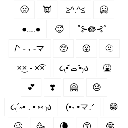
🤢
👿
≥^.^≤
🥶
●﹏●
🥵
˚⊱🪷⊰˚
/ᐠ - ˕ -マ
🥺
😮‍
🫥
×͜× - ×͡×
૮₍•᷄ ࡇ •᷅₎ა
🤮
💕
❣️
🤗
😓
૮₍´˶• . • ⑅ ₎ა
(•˕ •マ.ᐟ
😁
🥴
🥳
🌘
😙
🤓