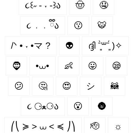
૮꒰˶ - ˕ -꒱ა
🤠
🤤
૮ ․ ․ ྀིა
😗
🐯
/ᐠ • ˕ •マ ?
👽
ദ്ദി ˉ͈̀꒳ˉ͈́ )✧
🧔
•⩊•
👶
😛
😪
😕
🤔
😍
シ
🦝
૮ ⚆ﻌ⚆ა
😮
🌚
⎛⎝ ≽ > ⩊ < ≼ ⎠⎞
🫡
☼