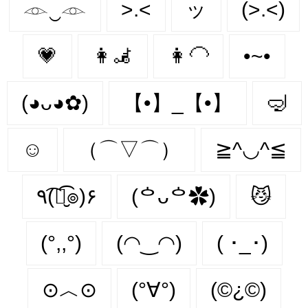
𓁹‿𓁹
>.<
ッ
(>.<)
💗
👩‍🦼‍
👩‍🦲
•~•
(◕ᴗ◕✿)
【•】_【•】
🤿
☺️
（⌒▽⌒）
≧^◡^≦
٩(͡๏̮͡๏)۶
(ᅌᴗᅌ✿)
😼
(°,,°)
(◠‿◠)
( ･_･)
⊙︿⊙
(°∀°)
(©¿©)