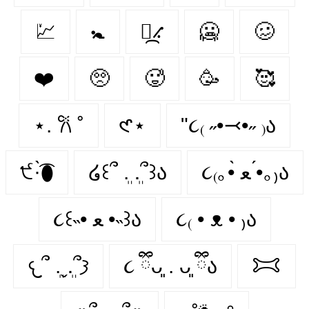
💹
🚼
⳻᷼⳺
🥶️
🥴️
❤️️
🥺️
🥵️
🥳️
🥰️
⋆. 𐙚 ˚
𑣲⋆
"૮₍ ˶•⤙•˶ ₎ა
੯·̀͡⬮
໒꒰՞ ܸ. .ܸ՞꒱ა
૮₍｡•̀ ﻌ •́｡₎ა
૮꒰˵• ﻌ •˵꒱ა
૮₍ • ᴥ • ₎ა
𐔌՞ ܸ.ˬ.ܸ՞𐦯
૮ ྀིᴗ͈ . ᴗ͈ ྀིა
𐂯