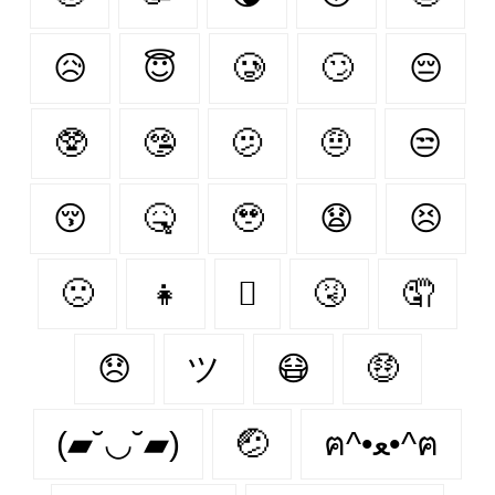
😥
😇
🥲
🙄
😔
🥸
🤥
🫤
🤨
😒
😚
🤒
🥹
😧
😣
🙁
👧
🫩
🤧
🤦‍
😞
ツ
😷
🤑
(▰˘◡˘▰)
🤕
ฅ^•ﻌ•^ฅ