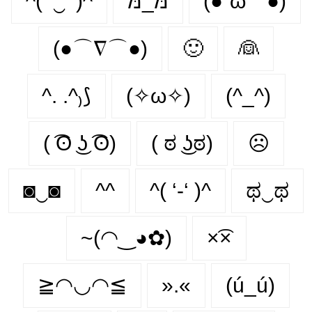
^( ‘‿’ )^
מּ_מּ
(●´ω｀●)
(●⌒∇⌒●)
🙂‍
👰‍
^. .^₎⟆
(✧ω✧)
(^_^)
( ͡ʘ ͜ʖ ͡ʘ)
( ಠ ͜ʖಠ)
☹️
◙‿◙
^^
^( ‘-‘ )^
ಥ‿ಥ
~(◠‿◕✿)
×͡×
≧◠◡◠≦
».«
(ú_ú)