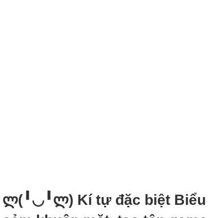
ლ(╹◡╹ლ) Kí tự đặc biệt Biểu