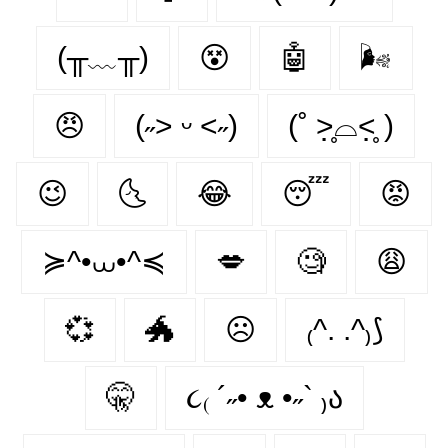
(╥﹏╥)
😵‍
🤖
🌬
😠
(˶˃ ᵕ ˂˶)
(˚ ˃̣̣̥⌓˂̣̣̥ )
😉
🌜
😂
😴
😡
≽^•⩊•^≼
💋
🧐
😩
💞
🐲
☹
₍^. .^₎⟆
🤫
૮₍ ´˶• ᴥ •˶` ₎ა