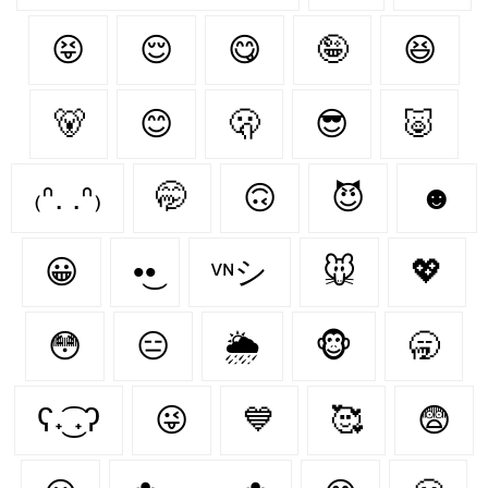
😝
😌
😋
🤪
😆
🐻‍
😊
🫢
😎
🐷
₍ᐢ. .ᐢ₎
🤭
🙃
😈
☻
😀
•͜•
ᵛᶰシ
🐭
💖
😳
😑
🌦
🐵
🥱
ʕ˖͜͡ ˖ʔ
😜
💙
🥰
😨