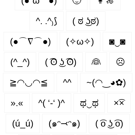
(●´ω｀●)
🙂‍
👩‍🦽‍
^. .^₎⟆
( ಠ ͜ʖಠ)
(●⌒∇⌒●)
(✧ω✧)
◙‿◙
(^_^)
( ͡ʘ ͜ʖ ͡ʘ)
👰‍
☹️
≧◠◡◠≦
^^
~(◠‿◕✿)
».«
^( ‘-‘ )^
ಥ‿ಥ
×͡×
(ú_ú)
(๑ᵔ⤙ᵔ๑)
( ͡o ͜ʖ ͡o)