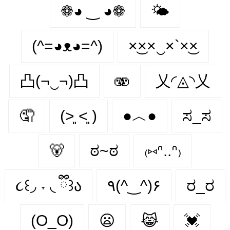
❁◕ ‿ ◕❁
🌤
(^=◕ᴥ◕=^)
×͜××‿×`×͜×
凸(¬‿¬)凸
🫨
乂◜◬◝乂
🤦
(˃͈ ˂͈ )
●︿●
ಸ_ಸ
🐻
ಠ~ಠ
₍⑅ᐢ..ᐢ₎
૮꒰◞ ˕ ◟ ྀི꒱ა
٩(^‿^)۶
ರ_ರ
(O_O)
😦
😹
💓