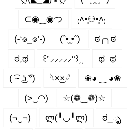
⊂◉‿◉つ
₍˄•͈⚇•͈˄₎
(-‘๏_๏’-)
(ˆ•̮ ̮•ˆ)
ಠ╭╮ಠ
ಠ,ಥ
꒰ᐢ⸝⸝⸝⸝⸝ᐢ꒱⸒⸒
ಥ_ಥ
( ͡~ ͜ʖ ͡°)
𓆩×͜×𓆪
❀◕ ‿ ◕❀
(>‿◠)
☆(❁‿❁)☆
(¬‿¬)
ლ(╹◡╹ლ)
ಠ_ృ