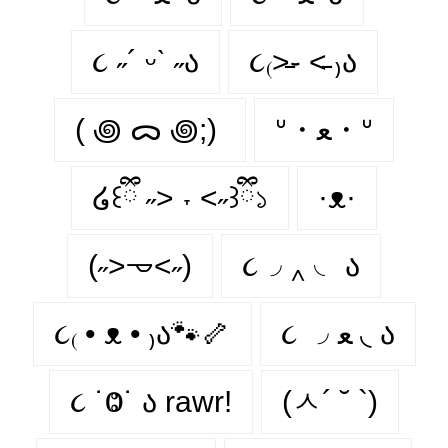
૮ ˶´ ᵕˋ ˶ა
૮₍˃̵֊ ˂̵ ₎ა
( ꩜ ᯅ ꩜;)⁭ ⁭
ᐡ・ﻌ・ᐡ
໒꒰ྀི ˶> ˕ <˶꒱ྀི১
·ᴥ·
(˶˃𐃷˂˶)
૮◞ ‸ ◟ ა
૮₍ • ᴥ • ₎ა🐾🦴
૮ ◞ ﻌ ◟ ა
૮ ˙Ⱉ˙ ა rawr!
(ㅅ´ ˘ `)