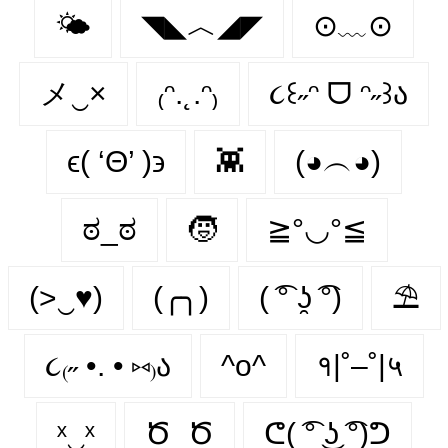
🌤️
◥◣︿◢◤
⊙﹏⊙
メ‿×
₍ᵔ.˛.ᵔ₎
૮꒰˶ᵔ ᗜ ᵔ˶꒱ა
ϵ( ‘Θ’ )϶
👾
(◕︵◕)
ಠ_ಠ
🧒
≧°◡°≦
(>‿♥)
(╭╮)
( ͡° ʖ̯ ͡°)
⛱
૮₍˶ •. • ⑅₎ა
^o^
१|˚–˚|५
ˣ‿ˣ
Ծ_Ծ
ᕦ( ͡° ͜ʖ ͡°)ᕤ