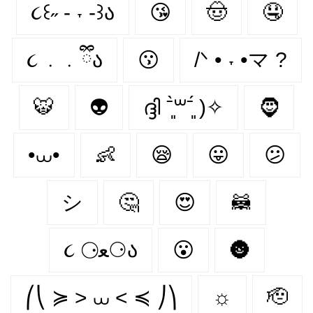
૮꒰˶ - ˕ -꒱ა
😘
🤠
🤤
૮ ․ ․ ྀིა
😗
/ᐠ • ˕ •マ ?
🐯
👽
ദ്ദി ˉ͈̀꒳ˉ͈́ )✧
🧔
•⩊•
👶
😪
😛
😕
シ
🤔
😍
🦝
૮ ⚆ﻌ⚆ა
😮
🌚
⎛⎝ ≽ > ⩊ < ≼ ⎠⎞
☼
🫡