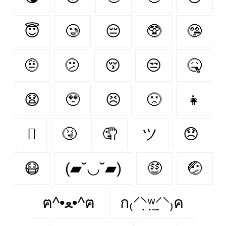
😇
🥲
😔
🥸
🤥
🤨
🫤
😚
😒
🤒
😧
🥹
😣
🙁
👧
🫩
🤧
🤦‍
ツ
😞
😷
(▰˘◡˘▰)
🤑
🤕
ฅ^•ﻌ•^ฅ
ก₍⸍⸌̣ʷ̣̫⸍̣⸌₎ค