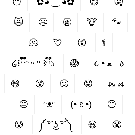
😶‍
✿◕ ‿ ◕✿
😄
🤐
🙀
😬
🤬
🐮
🐾
🫠
💘
😲
⚕
໒꒰ྀིᵔ ᵕ ᵔ ꒱ྀི১
😱
૮ • ﻌ - ა⁩
😅
😵
🙂
😟
⦮ ⦯
😐
ᵔᴥᵔ
(• ε •)
😶
😰
༼ ͡° ͜ʖ ͡° ༽
😃
😤