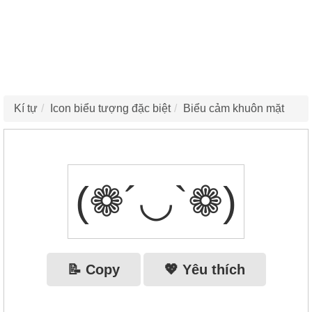
Kí tự
Icon biểu tượng đặc biệt
Biểu cảm khuôn mặt
(❁´◡`❁)
📝 Copy
💖 Yêu thích