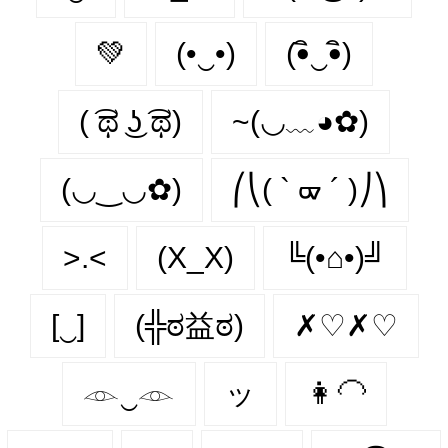
💚
(•‿•)
(•ิ‿•ิ)
( ͡ಥ ͜ʖ ͡ಥ)
~(◡﹏◕✿)
(◡‿◡✿)
⎛⎝( ` ᢍ ´ )⎠⎞
>.<
(X_X)
╚(•⌂•)╝
[‿]
(╬ಠ益ಠ)
✗♡✗♡
𓁹‿𓁹
ッ
👩‍🦲