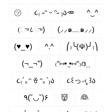
㋡
૮₍ ˶ᵔ ᵕ ᵔ˶ ₎ა🥕
^‿^
(ு८ு)
(⸝⸝๑﹏๑⸝⸝)
(♥_♥)
^.^
⎛₎╰(☫)╯₍⎞
(¬_¬”)
₍ᐢ⑅• ̫•⑅ᐢ₎ദ⸒⸒
૮₍´｡ᵔ ꈊ ᵔ｡`₎ა
૮꒰っ˕‹̥̥̥ ꒱ა
٩(˘◡˘)۶
👹
👰