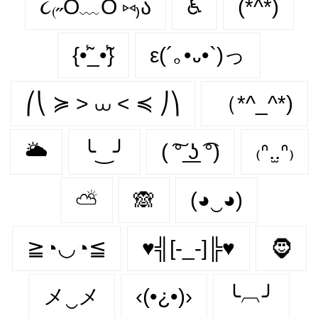
૮₍˶Ó﹏Ò ⑅₎ა
♿
(*^*)
{•̃̾_•̃̾}
ε(´｡•᎑•`)っ
⎛⎝ ≽ > ⩊ < ≼ ⎠⎞
（*^_^*)
🌥
╰‿╯
( ͠° ͟ʖ ͡°)
₍ᐢ.̫.ᐢ₎
⛅
🙈
(◕‿◕)
≧◔◡◔≦
♥╣[-_-]╠♥
🧔‍
メ‿メ
‹(•¿•)›
╰︹╯