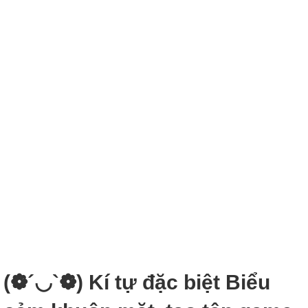
(❁´◡`❁) Kí tự đặc biệt Biểu