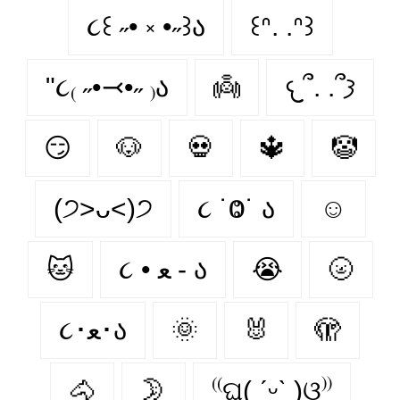
૮꒰ ˶• ༝ •˶꒱ა
꒰ᐢ. .ᐢ꒱
"૮₍ ˶•⤙•˶ ₎ა
👼
𐔌՞. .՞𐦯
😏
🐶
💀
🔱
🤡
(੭˃ᴗ˂)੭
૮ ˙Ⱉ˙ ა
☺
🐱
૮ • ﻌ - ა
😭
🌝
૮･ﻌ･ა
🌞
🐰
🫣
🐴
🌛
⁽⁽ଘ( ˊᵕˋ )ଓ⁾⁾