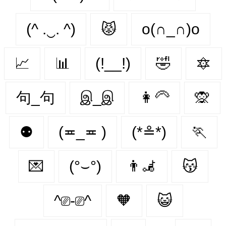
(^ .‿. ^)
😾
o(∩_∩)o
📈
📊
(!__!)
🤣
🔯
句_句
இ_இ
👩‍🦳
🙊
⚉
(≖_≖ )
(*≗*)
🏃‍
💌
(°⌣°)
👨‍🦼‍️
😽
^⎚-⎚^
🧡
😺