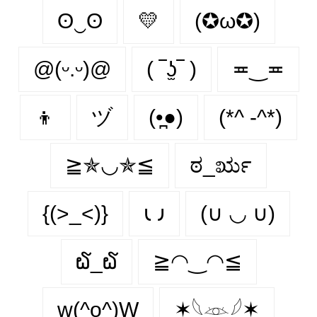
ʘ‿ʘ
💛
(✪ω✪)
@(ᵕ.ᵕ)@
( ‾ʖ̫‾ )
≖‿≖
👦
ヅ
(•̪●)
(*^ -^*)
≧✯◡✯≦
ಠ_ರೃ
{(>_<)}
𐑧 𐑨
(∪ ◡ ∪)
໖_໖
≧◠‿◠≦
w(^o^)W
✶𓆩𓁺𓆪✶