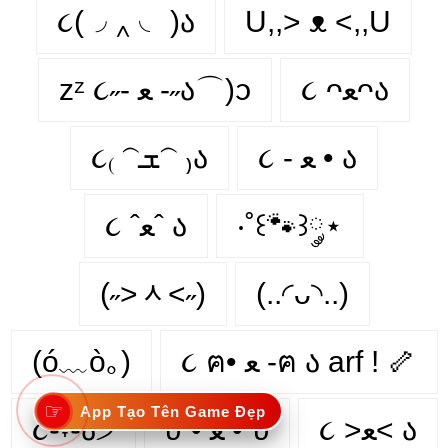
૮(◞ ‸ ◟ )ა
U,,> ᴥ <,,U
૮ ᴖﻌᴖა
zᶻ ૮˶- ﻌ -˶ა⌒)ᦱ
૮ - ﻌ • ა⁩
૮₍ 𝁽ܫ𝁽 ₎ა
૮ ˆﻌˆ ა
‧˚꒰🐾꒱༘⋆
(˶˃ᆺ˂˶)
(..◜ᴗ◝..)
(ó﹏ò｡)
૮ ฅ• ﻌ -ฅ ა arf ! 🦴
☞
App Tạo Tên Game Đẹp
૮֊˕֊ა੭
υ´• ﻌ •`υ
૮ >ﻌ< ა