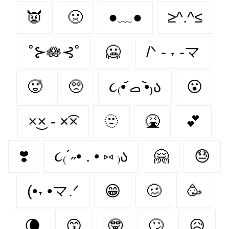
👿
🤢
●﹏●
≥^.^≤
˚⊱🪷⊰˚
🥶
/ᐠ - ˕ -マ
🥵
🥺
૮₍•᷄ ࡇ •᷅₎ა
😮‍
×͜× - ×͡×
🫥
🤮
💕
❣️
૮₍´˶• . • ⑅ ₎ა
🤗
😓
(•˕ •マ.ᐟ
😁
🥴
🥳
🌘
😙
🤓
🙄
😥