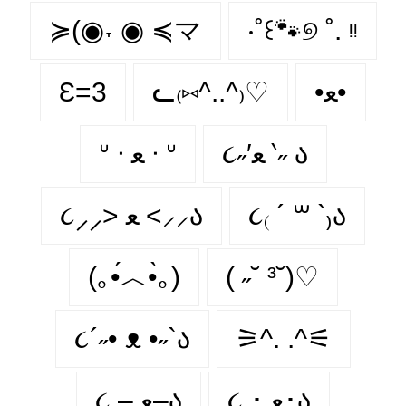
≽(◉˕ ◉ ≼マ
‧˚꒰🐾୭ ˚. ᵎᵎ
Ɛ=3
ᓚ₍⑅^..^₎♡
•ﻌ•
૮˶′ﻌ ‵˶ ა
ᐡ ᐧ ﻌ ᐧ ᐡ
૮⸝⸝> ﻌ <⸝⸝ა
૮₍ ´ ꒳ `₎ა
(｡•́︿•̀｡)
( ˶˘ ³˘)♡
૮´˶• ᴥ •˶`ა
⚞^. .^⚟
૮ ･ ﻌ･ა
૮ – ﻌ–ა