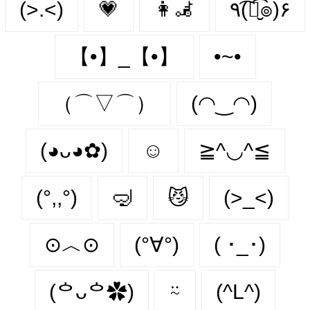
(>.<)
💗
👩‍🦼‍
٩(͡๏̮͡๏)۶
【•】_【•】
•~•
（⌒▽⌒）
(◠‿◠)
(◕ᴗ◕✿)
☺️
≧^◡^≦
(°,,°)
🤿
😼
(>_<)
⊙︿⊙
(°∀°)
( ･_･)
(ᅌᴗᅌ✿)
⍨
(^L^)