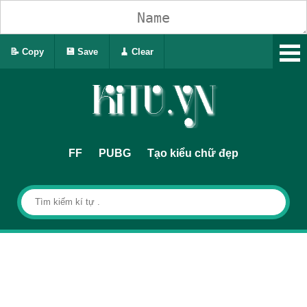
📝 Copy
💾 Save
🧹 Clear
FF
PUBG
Tạo kiểu chữ đẹp