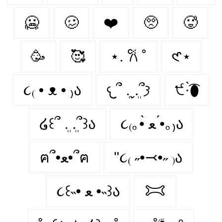
🥶️
🥴️
❤️️
🥺️
🥵️
🥳️
🥰️
⋆. 𐙚 ˚
𑣲⋆
૮₍ • ᴥ • ₎ა
𐔌՞ ܸ.ˬ.ܸ՞𐦯
੯·̀͡⬮
໒꒰՞ ܸ. .ܸ՞꒱ა
૮₍｡•̀ ﻌ •́｡₎ა
ฅ՞•ﻌ•՞ฅ
"૮₍ ˶•⤙•˶ ₎ა
૮꒰˵• ﻌ •˵꒱ა
𐂯