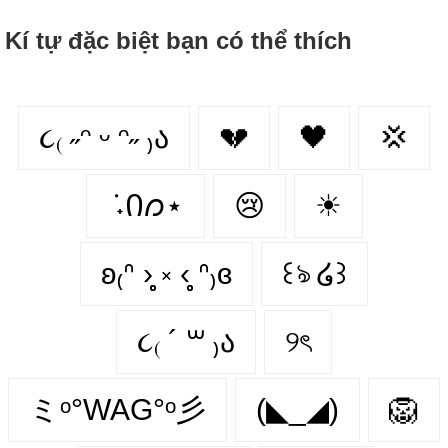
Kí tự đặc biệt bạn có thể thích
૮₍ ˶ᵔ ᵕ ᵔ˶ ₎ა
💔
🖤
💢
݁ ˖Ი𐑼⋆
😢
☀
ʚ₍ᐢ ›̥̥̥ ༝ ‹̥̥̥ ᐢ₎ɞ
꒰ঌ ໒꒱
૮₍ ´ ꒳ ₎ა
୨ৎ
ミᵒ°WAG°ᵒ彡
(◣_◢)
🦁