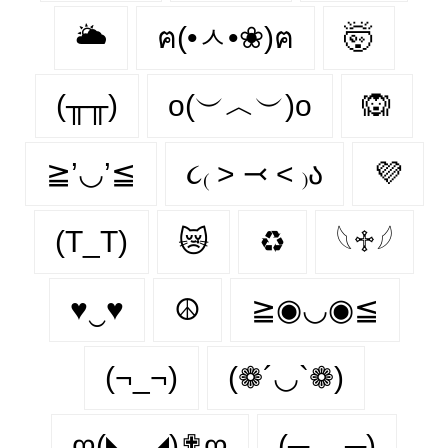
🌥️
ฅ(•ㅅ•❀)ฅ
🤯
(╥╥)
o(︶︿︶)o
🙉
≧’◡’≦
૮₍ ˃ ⤙ ˂ ₎ა
💜
(T_T)
😿
♻
𓆩♱𓆪
♥‿♥
☮
≧◉◡◉≦
(¬_¬)
(❁´◡`❁)
ღ(◣_◢)✟ღ
(─‿‿─)