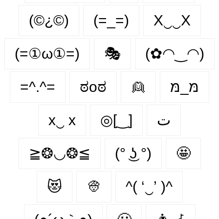
(©¿©)
(=_=)
X‿‿X
(=①ω①=)
🎭
(✿◠‿◠)
=^.^=
ಠoಠ
👱
מּ_מּ
x‿ х
◎[‿]
ت
≧❂◡❂≦
(° ͜ʖ °)
🤩
😻
👳
^( ‘‿’ )^