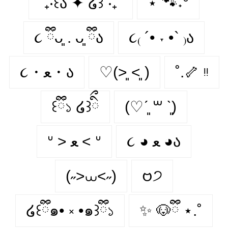
˚₊‧꒰ა ✦ ໒꒱ ‧₊˚
⋆˚🐾˖°
૮ ྀིᴗ͈ . ᴗ͈ ྀིა
૮₍ ´• ˕ •` ₎ა
૮・ﻌ・ა
♡(˃͈ ˂͈ )
˚.🦴 ᵎᵎ
꒰ྀི১ ໒꒱ིྀ
(♡ˊ͈ ꒳ ˋ͈)
૮ ◕ ﻌ ◕ა
ᐡ > ﻌ < ᐡ
(˶>⩊<˶)
𑄝੭
໒꒰ྀི๑• ༝ •๑꒱ྀི১
✨ 🐶ྀི ⋆.˚