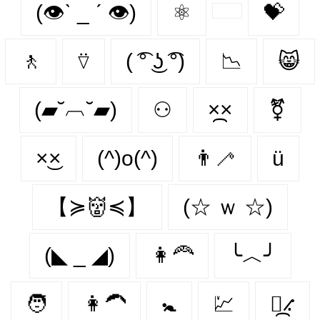
(👁ˋ _ ˊ 👁)
⚛
💝
🚶‍
⍢
( ͡° ͜ʖ ͡°)
📉
😸
(▰˘︹˘▰)
⚇
×᷼×
⚧
×͜×
(^)o(^)
👨‍🦯‍
ü
【≽👹≼】
(☆ ｗ ☆)
(◣ _ ◢)
👩‍🦰
╰︿╯
🧑
👩‍🦱
🚼
💹
⳻᷼⳺