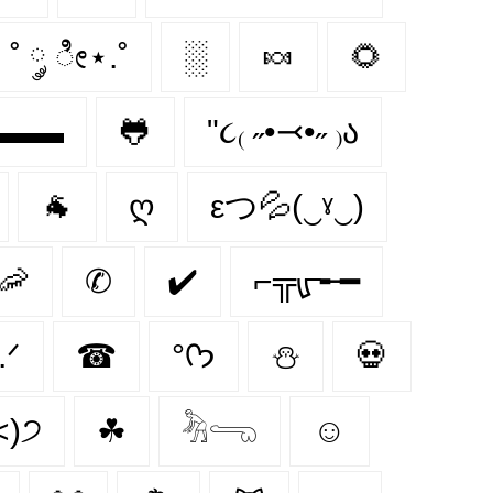
˚ ༘ ೀ⋆.˚
░
🍬
🌻
ι▬▬
🐸
"૮₍ ˶•⤙•˶ ₎ა
🐐
ღ
εつ💦(‿ˠ‿)
🦐
✆
✔️
⌐╦ᡁ᠊╾━
𐰁 .ᐟ
☎
°ᡣ𐭩
⛄️
💀
˂)੭
☘
𓀓𓂸
☺