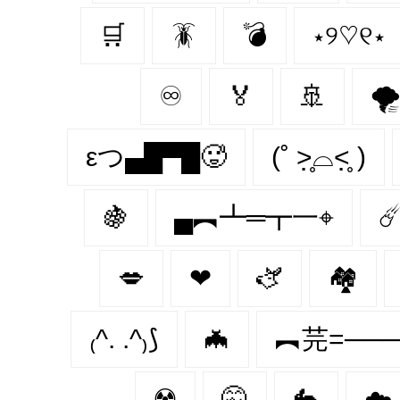
🛒
🪳
💣
⋆୨♡୧⋆
♾
🏅
🚢
🌪
εつ▄█▀█🥵
(˚ ˃̣̣̥⌓˂̣̣̥ )
🍇
▄︻┻═┳一⌖
☄
💋
❤︎
🫏
🏘
₍^. .^₎⟆
🦇
︻芫=──
☢️
🤫
🐇
☁️