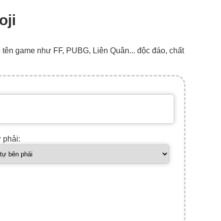
oji
o tên game như FF, PUBG, Liên Quân... độc đáo, chất
ự phải: