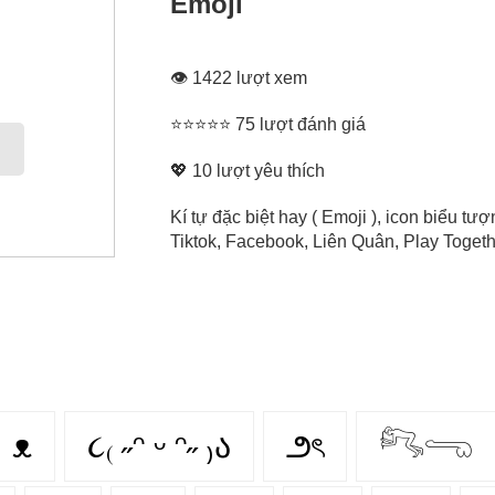
Emoji
👁 1422 lượt xem
⭐⭐⭐⭐⭐ 75 lượt đánh giá
💖
10
lượt yêu thích
Kí tự đặc biệt hay ( Emoji ), icon biểu 
Tiktok, Facebook, Liên Quân, Play Togethe
ᴥ
૮₍ ˶ᵔ ᵕ ᵔ˶ ₎ა
౨ৎ
𓀐𓂸