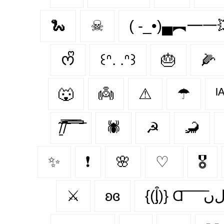
🐍
☠
( -_•)▄︻━一
ᰔᩚ
꒰ᐢ. .ᐢ꒱
🎂
🌽
🐺
👼
⚠
☂
ᴵ
̸̱͂ ̸͆̿͞ ̄̿̄͞ ̿̅͞ ̿̅͞ ̄̚
🕷
☭
🦂
✨
❗
🌸
♡
🎖️
⚔
ʚɞ
{(ᶅ͒)} Ɑ͞ ͞ ͞ ͞ ͞ 