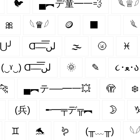
🐦‍
▄︻デ童━一💨
𓆰♕𓆪
🎀
𓆩♛𓆪
🪙
⬛
𓆰
╰⋃╯
Ɑ͞ ̶͞ ̶͞ ̶͞ لں͞
🌫️
🌝
♓
(‿ˠ‿) Ɑ͞ ̶͞ ̶͞ ̶͞ لں͞
🌞
✎
૮･ﻌ･ა
🐆
▄︻テ──━一💥
🫣
❄️
(兵)
╾━╤デ╦︻
🌛
♊
🐬
🪱
(╥﹏╥)
𓆩