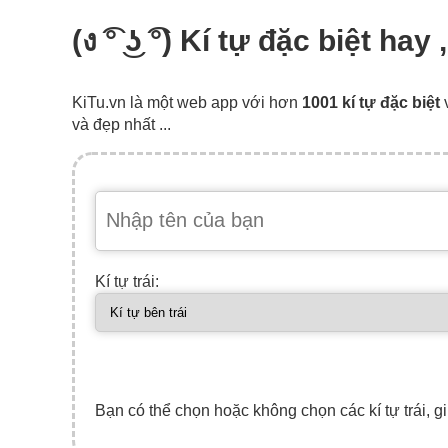
(ง ͡° ͜ʖ ͡°) Kí tự đặc biệt 
KiTu.vn là một web app với hơn
1001 kí tự đặc biệt
và đẹp nhất ...
Kí tự trái:
Bạn có thể chọn hoặc không chọn các kí tự trái, gi