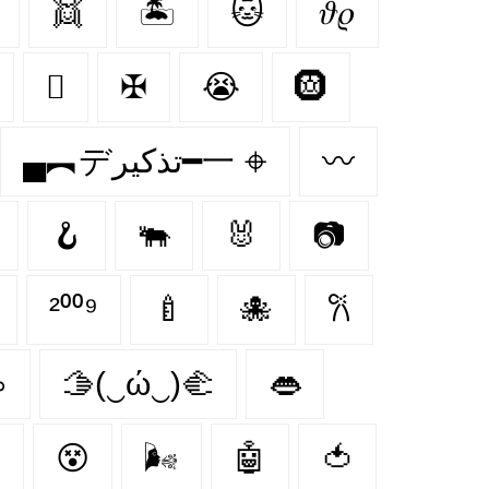
👯‍
🏝️
🐱
𝜗𝜚
🫆
✠
😭
🛞
▄︻デتذكير━一 𖦏
〰
🪝
🐃
🐰
📷
²⁰⁰⁹
🍼
🐙
𐙚
♑
🫱(‿ώ‿)🫲
👄

😵‍
🌬
🤖
🍅