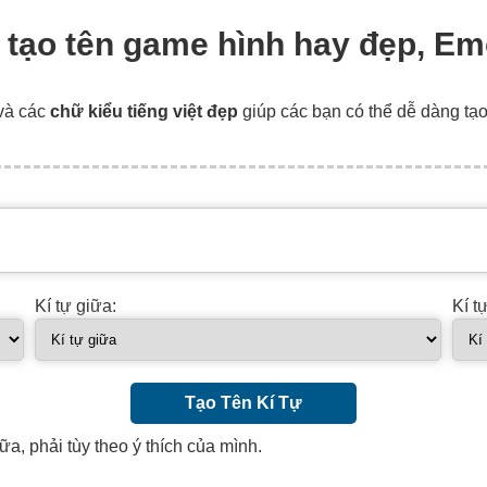
hay , tạo tên game hình hay đẹp, Em
và các
chữ kiểu tiếng việt đẹp
giúp các bạn có thể dễ dàng tạ
Kí tự giữa:
Kí t
Tạo Tên Kí Tự
ữa, phải tùy theo ý thích của mình.