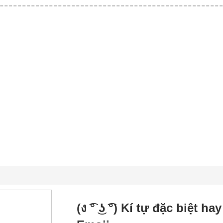
(ง ͡° ͜ʖ ͡°) Kí tự đặc biệt 