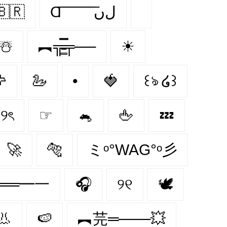
🇧🇷
Ɑ͞ ͞ ͞ ͞ ͞ ͞ ͞ ͞ لﮞ
☃️
︻╦̵̵͇̿̿̿̿╤──
☀

🦢
•
🍓
꒰ঌ ໒꒱
୨ৎ
☞
🐁
🖕
💤
🚀
🐅
ミᵒ°WAG°ᵒ彡
══━一
🎧
୨୧
🕊️
👃
🍉
︻芫═───💥