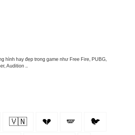
tượng hình hay đẹp trong game như Free Fire, PUBG,
r, Audition ..
🇻🇳
💔
🪽
🐦