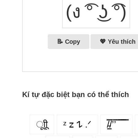
(ง ͡° ͜ʖ ͡°)
📝 Copy
💖 Yêu thích
Kí tự đặc biệt bạn có thể thích
ूाीू
ᶻ 𝗓 𐰁 .ᐟ
/̵͇̿̿/’̿’̿ ̿ ̿̿ ̿̿ ̿̿