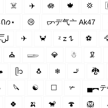
☠️
✈️
🪷
🍁
💢
 ˖Ი𐑼⋆
😢
ᡕᠵデ气亠 Ak47
● █▀█▄ Ɑ͞ ̶͞ ̶͞ ̶͞ لں͞
✈
🦀
ᶻ 𝗓 𐰁
⚽

⛪️
𓆃
💎
☃
🦑

ᥫ᭡
🐧
❄
🚬
🐉

🔪
☯
☐
✃
▄︻テ
🍀
🍌
🐒
🍄
🦁