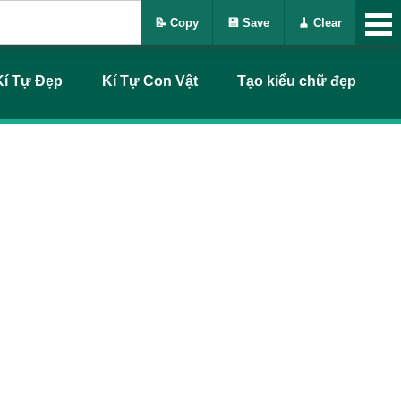
📝 Copy
💾 Save
🧹 Clear
Kí Tự Đẹp
Kí Tự Con Vật
Tạo kiểu chữ đẹp