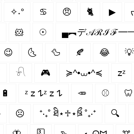
✧˖°
♋
😠
🐈
▶
🐹
☉
▄︻デ𝒜ℛℐℱ━一
😉
🌜
🦆
🍂
😂
💡
️
𓍯
🎮
≽^•⩊•^≼
𝗓ᶻ
🔋
ᶻ 𝗓 𐰁ᶻ 𝗓 𐰁
🥕
⚾️
🦷
─
☹
⁺‧₊˚ ཐི⋆♱⋆ཋྀ ˚₊‧⁺
🔍
🦋
🂣
🦦
ᓚᘏᗢ
ꔫ