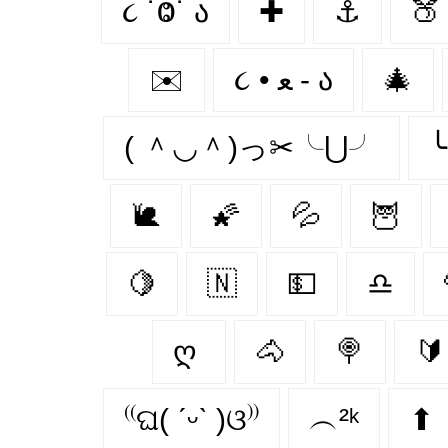
૮ ˙Ⱉ˙ ა
✚
⚓
🍑
✉️
૮ • ﻌ - ა
🎄
( ＾◡＾)っ✂╰⋃╯
🐌
🌠
💦
🦉
🍋
🇳‌
💵
♎
ღ
🐴
🍭
🔰
⁽⁽ଘ( ˊᵕˋ )ଓ⁾⁾
︵²ᵏ
⬆