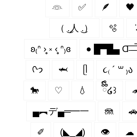
𓁻
✅
🪶
🖤
（ ͜.人 ͜.）
🫧
݁
ʚ₍ᐢ ›̥̥̥ ༝ ‹̥̥̥ ᐢ₎ɞ
ᢉ𐭩
🦈
ᥫ
૮₍ ´ ꒳ ₎ა
🐎
♡
💧
ྀིྀི໒꒱

▄︻デ▄═━一
🪼

✐
(◣_◢)
👁
☁