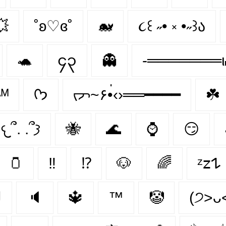

˚ʚ♡ɞ˚
🐋
૮꒰ ˶• ༝ •˶꒱ა
🐢
၄၃
👻
-═══════
ᴬᴹ
ᡣ𐭩
ᡕᠵ~۶•่‹›══━━━━
☘️
𐔌՞. .՞𐦯
🐝
🌊
⌚
😏
🫙
‼
⁉
🐶
🌈
ᶻ
ﻝﮞ
🔈
🔱
™️
🤡
(੭˃ᴗ