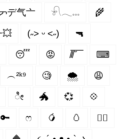
ᡕᠵデ气亠
𓍯𓂃𓏧
🌾
💥
(˶˃ ᵕ ˂˶)
🔫
😴
😡
̸/̸̅̅ ̆̅ ̅̅ ̅̅
⌨
︵²ᵏ⁹
🧐
🌨
😩
ೀ
🐲
💞
💠
🔑
ෆ
🥭
🥚
🤼‍♂️
🔶
૮₍ ´˶• ᴥ •˶` ₎ა