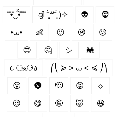
̐̈ ̐̈•̐̈‿̐̈•̐̈ ̐̈ ̐̈
ദ്ദി ˉ͈̀꒳ˉ͈́ )✧
👽
🧔
•⩊•
👶
😛
😪
😕
😍
🤔
シ
🦝
૮ ⚆ﻌ⚆ა
⎛⎝ ≽ > ⩊ < ≼ ⎠⎞
😮
🌚
🫡
😝
☼
😌
😋
🤪
🐷
😆