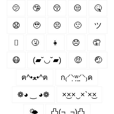
🫤
🤥
😚
😒
🤒
😧
🥹
😣
🙁
ツ
🫩
🤧
👧
😞
🤦‍
😷
(▰˘◡˘▰)
🤑
🤕
ฅ^•ﻌ•^ฅ
ก₍⸍⸌̣ʷ̣̫⸍̣⸌₎ค
❁◕ ‿ ◕❁
×͜××‿×`×͜×
🌤
凸(¬‿¬)凸