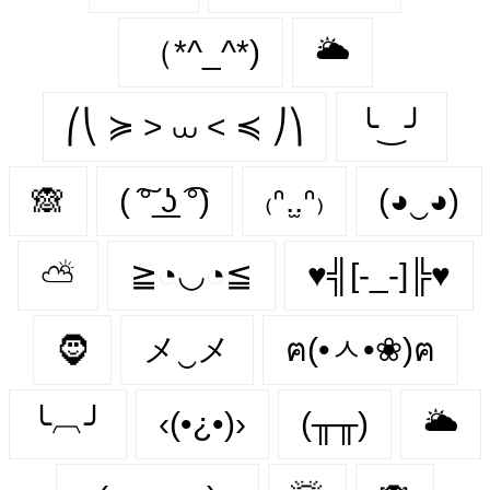
（*^_^*)
🌥
⎛⎝ ≽ > ⩊ < ≼ ⎠⎞
╰‿╯
🙈
( ͠° ͟ʖ ͡°)
₍ᐢ.̫.ᐢ₎
(◕‿◕)
⛅
≧◔◡◔≦
♥╣[-_-]╠♥
🧔‍
メ‿メ
ฅ(•ㅅ•❀)ฅ
╰︹╯
‹(•¿•)›
(╥╥)
🌥️