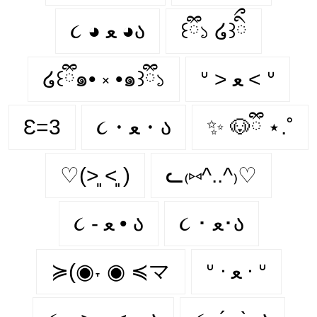
૮ ◕ ﻌ ◕ა
꒰ྀི১ ໒꒱ིྀ
໒꒰ྀི๑• ༝ •๑꒱ྀི১
ᐡ > ﻌ < ᐡ
Ɛ=3
૮・ﻌ・ა
✨ 🐶ྀི ⋆.˚
♡(˃͈ ˂͈ )
ᓚ₍⑅^..^₎♡
૮ ･ ﻌ･ა
૮ - ﻌ • ა⁩
≽(◉˕ ◉ ≼マ
ᐡ ᐧ ﻌ ᐧ ᐡ