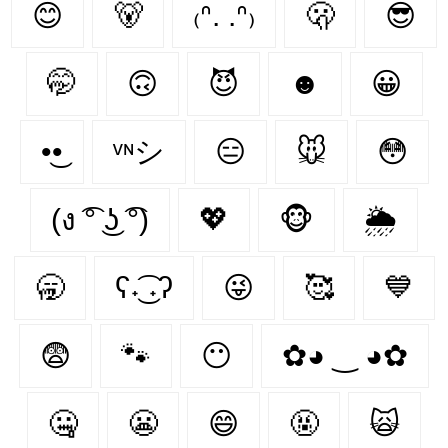
😊
🐻‍
₍ᐢ. .ᐢ₎
🫢
😎
🤭
🙃
😈
☻
😀
•͜•
ᵛᶰシ
😑
🐭
😳
(ง ͡° ͜ʖ ͡°)
💖
🐵
🌦
🥱
ʕ˖͜͡ ˖ʔ
😜
🥰
💙
😨
🐾
😶‍
✿◕ ‿ ◕✿
🤐
😬
😄
🤬
🙀