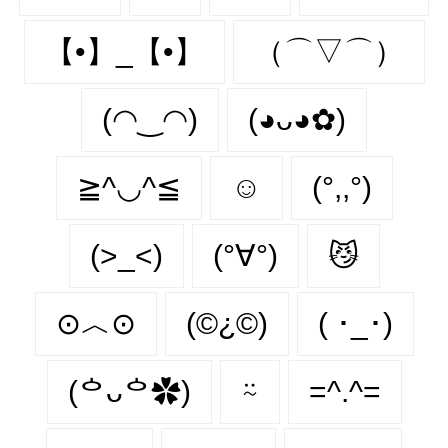
【•】_【•】
（⌒▽⌒）
(◠‿◠)
(◕ᴗ◕✿)
≧^◡^≦
☺️
(°,,°)
(>_<)
(°∀°)
😼
⊙︿⊙
(©¿©)
( ･_･)
(ᅌᴗᅌ✿)
⍨
=^.^=