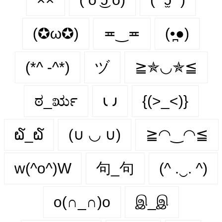
(✪ω✪)
≖‿≖
(•̪●)
(*^ -^*)
ヅ
≧✯◡✯≦
ಠ_ರೃ
𐑧 𐑨
{(>_<)}
໖_໖
(∪ ◡ ∪)
≧◠‿◠≦
w(^o^)W
句_句
(^ .‿. ^)
o(∩_∩)o
இ_இ