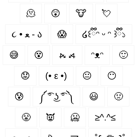
🫠
😲
🐮
💘
૮ • ﻌ - ა⁩
😱
໒꒰ྀིᵔ ᵕ ᵔ ꒱ྀི১
😅
😵
⦮ ⦯
ᵔᴥᵔ
🙂
😟
(• ε •)
😐
😶
😰
༼ ͡° ͜ʖ ͡° ༽
😃
🤢
😤
👿
🥶
≥^.^≤