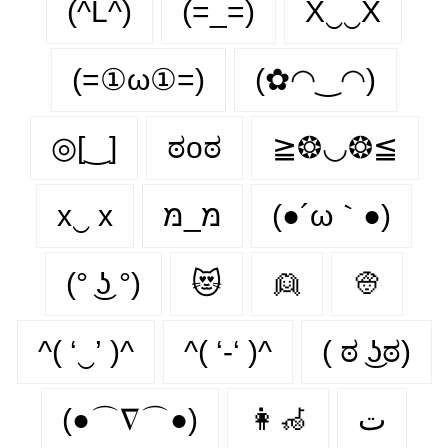
(^L^)
(=_=)
X‿‿X
(=①ω①=)
(✿◠‿◠)
◎[‿]
ಠoಠ
≧❂◡❂≦
x‿ х
מּ_מּ
(●´ω｀●)
(° ͜ʖ °)
😻
👱
👳
^( ‘‿’ )^
^( ‘-‘ )^
( ಠ ͜ʖಠ)
(●⌒∇⌒●)
👩‍🦽‍
ت