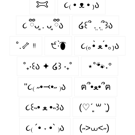
𐂯
૮₍ • ᴥ • ₎ა
૮ ྀིᴗ͈ . ᴗ͈ ྀིა
໒꒰՞ ܸ. .ܸ՞꒱ა
˚.🦴 ᵎᵎ
੯·̀͡⬮
૮₍｡•̀ ﻌ •́｡₎ა
˚₊‧꒰ა ✦ ໒꒱ ‧₊˚
⋆˚🐾˖°
"૮₍ ˶•⤙•˶ ₎ა
ฅ՞•ﻌ•՞ฅ
૮꒰˵• ﻌ •˵꒱ა
(♡ˊ͈ ꒳ ˋ͈)
૮₍ ´• ˕ •` ₎ა
(˶>⩊<˶)