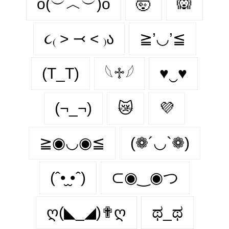
o(︶︿︶)o
🤯
🙉
૮₍ ˃ ⤙ ˂ ₎ა
≧’◡’≦
(T_T)
𓆩♱𓆪
♥‿♥
(¬_¬)
😿
💜
≧◉◡◉≦
(❁´◡`❁)
(ˆ•̮ ̮•ˆ)
⊂◉‿◉つ
ღ(◣_◢)✟ღ
ಥ_ಥ