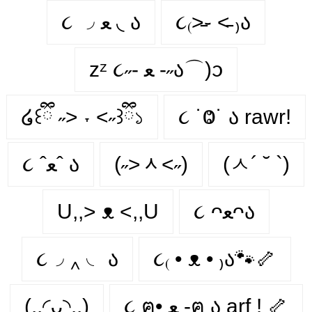
૮ ◞ ﻌ ◟ ა
૮₍˃̵֊ ˂̵ ₎ა
zᶻ ૮˶- ﻌ -˶ა⌒)ᦱ
໒꒰ྀི ˶> ˕ <˶꒱ྀི১
૮ ˙Ⱉ˙ ა rawr!
૮ ˆﻌˆ ა
(˶˃ᆺ˂˶)
(ㅅ´ ˘ `)
U,,> ᴥ <,,U
૮ ᴖﻌᴖა
૮◞ ‸ ◟ ა
૮₍ • ᴥ • ₎ა🐾🦴
(..◜ᴗ◝..)
૮ ฅ• ﻌ -ฅ ა arf ! 🦴