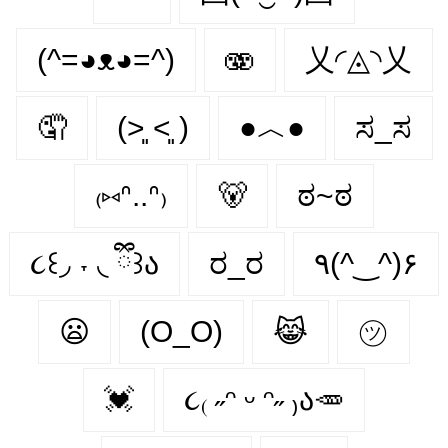
(^=◕ᴥ◕=^)
🫨
乂◜◬◝乂
🤦
(˃͈ ˂͈ )
●︿●
ಸ_ಸ
₍⑅ᐢ..ᐢ₎
🐻
ಠ~ಠ
૮꒰◞ ˕ ◟ ྀི꒱ა
ರ_ರ
٩(^‿^)۶
😦
(O_O)
😹
㋡
💓
૮₍ ˶ᵔ ᵕ ᵔ˶ ₎ა🥕