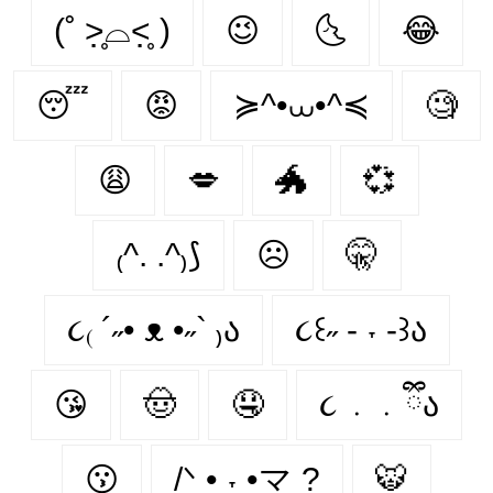
(˚ ˃̣̣̥⌓˂̣̣̥ )
😉
🌜
😂
😴
😡
≽^•⩊•^≼
🧐
😩
💋
🐲
💞
₍^. .^₎⟆
☹
🤫
૮₍ ´˶• ᴥ •˶` ₎ა
૮꒰˶ - ˕ -꒱ა
😘
🤠
🤤
૮ ․ ․ ྀིა
😗
/ᐠ • ˕ •マ ?
🐯