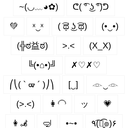
~(◡﹏◕✿)
ᕦ( ͡° ͜ʖ ͡°)ᕤ
💚
ˣ‿ˣ
( ͡ಥ ͜ʖ ͡ಥ)
(•‿•)
(╬ಠ益ಠ)
>.<
(X_X)
╚(•⌂•)╝
✗♡✗♡
⎛⎝( ` ᢍ ´ )⎠⎞
[‿]
𓁹‿𓁹
(>.<)
👩‍🦲
ッ
💗
👩‍🦼‍
🤿
•~•
٩(͡๏̮͡๏)۶