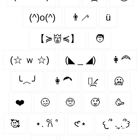
(^)o(^)
👨‍🦯‍
ü
【≽👹≼】
🧑
(☆ ｗ ☆)
(◣ _ ◢)
👩‍🦰
╰︿╯
👩‍🦱
⳻᷼⳺
🥶️
❤️️
🥴️
🥺️
🥵️
🥳️
🥰️
⋆. 𐙚 ˚
𑣲⋆
𐔌՞ ܸ.ˬ.ܸ՞𐦯