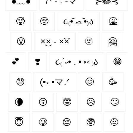
●﹏●
/ᐠ - ˕ -マ
˚⊱🪷⊰˚
🥵
🥺
૮₍•᷄ ࡇ •᷅₎ა
🤮
😮‍
×͜× - ×͡×
🫥
🤗
💕
❣️
૮₍´˶• . • ⑅ ₎ა
😁
😓
(•˕ •マ.ᐟ
🥴
🥳
🌘
😙
🤓
😥
🙄
😇
🥲
😔
🥸
🤨