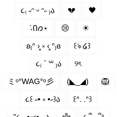
૮₍ ˶ᵔ ᵕ ᵔ˶ ₎ა
💔
🖤
݁ ˖Ი𐑼⋆
😢
☀
ʚ₍ᐢ ›̥̥̥ ༝ ‹̥̥̥ ᐢ₎ɞ
꒰ঌ ໒꒱
૮₍ ´ ꒳ ₎ა
୨ৎ
ミᵒ°WAG°ᵒ彡
(◣_◢)
🦁
૮꒰ ˶• ༝ •˶꒱ა
꒰ᐢ. .ᐢ꒱
"૮₍ ˶•⤙•˶ ₎ა
👼
𐔌՞. .՞𐦯