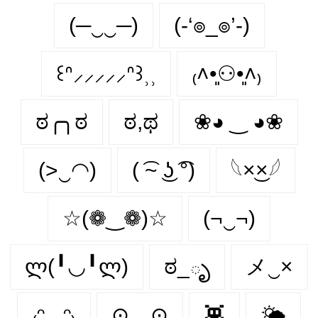
(─‿‿─)
(-‘๏_๏’-)
꒰ᐢ⸝⸝⸝⸝⸝ᐢ꒱⸒⸒
₍˄•͈⚇•͈˄₎
ಠ╭╮ಠ
ಠ,ಥ
❀◕ ‿ ◕❀
(>‿◠)
( ͡~ ͜ʖ ͡°)
𓆩×͜×𓆪
☆(❁‿❁)☆
(¬‿¬)
ლ(╹◡╹ლ)
ಠ_ృ
メ‿×
₍ᵔ.˛.ᵔ₎
⊙﹏⊙
👾
🌤️