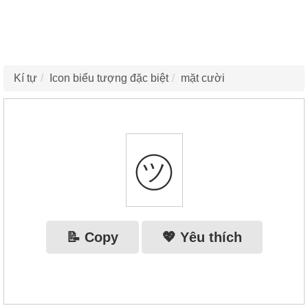
Kí tự
Icon biểu tượng đặc biệt
mặt cười
㋡
📝 Copy
💖 Yêu thích