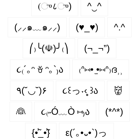
(ு८ு)
^‿^
(⸝⸝๑﹏๑⸝⸝)
(♥_♥)
^.^
⎛₎╰(☫)╯₍⎞
(¬_¬”)
૮₍´｡ᵔ ꈊ ᵔ｡`₎ა
₍ᐢ⑅• ̫•⑅ᐢ₎ദ⸒⸒
٩(˘◡˘)۶
૮꒰っ˕‹̥̥̥ ꒱ა
👹
👰
૮₍˶Ó﹏Ò ⑅₎ა
(*^*)
{•̃̾_•̃̾}
ε(´｡•᎑•`)っ