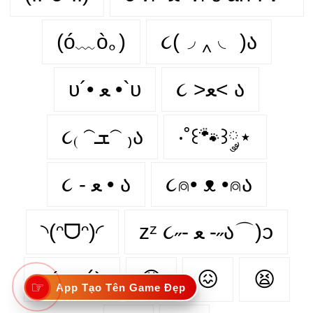
(ó﹏ò｡)
૮(◞ ‸ ◟ )ა
૮ >ﻌ< ა
υ´• ﻌ •`υ
૮₍ 𝁽ܫ𝁽 ₎ა
‧˚꒰🐾꒱༘⋆
૮ - ﻌ • ა
૮⍝• ᴥ •⍝ა
◝(ᵔᗜᵔ)◜
zᶻ ૮˶- ﻌ -˶ა⌒)ᦱ
૮( - ᴥ՛𑁬
😯
😖
😫
☞
App Tạo Tên Game Đẹp