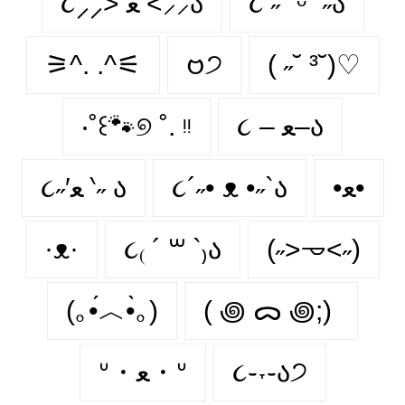
૮⸝⸝> ﻌ <⸝⸝ა
૮ ˶´ ᵕˋ ˶ა
⚞^. .^⚟
𑄝੭
( ˶˘ ³˘)♡
‧˚꒰🐾୭ ˚. ᵎᵎ
૮ – ﻌ–ა
૮˶′ﻌ ‵˶ ა
૮´˶• ᴥ •˶`ა
•ﻌ•
·ᴥ·
૮₍ ´ ꒳ `₎ა
(˶˃𐃷˂˶)
(｡•́︿•̀｡)
( ꩜ ᯅ ꩜;)⁭ ⁭
ᐡ・ﻌ・ᐡ
૮֊˕֊ა੭