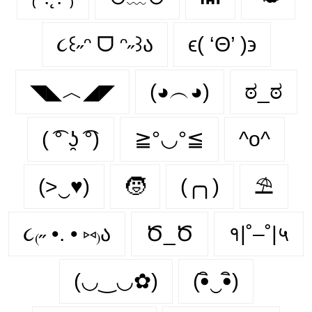
૮꒰˶ᵔ ᗜ ᵔ˶꒱ა
ϵ( ‘Θ’ )϶
◥◣︿◢◤
(◕︵◕)
ಠ_ಠ
( ͡° ʖ̯ ͡°)
≧°◡°≦
^o^
(>‿♥)
🧒
(╭╮)
⛱
૮₍˶ •. • ⑅₎ა
Ծ_Ծ
१|˚–˚|५
(◡‿◡✿)
(•ิ‿•ิ)