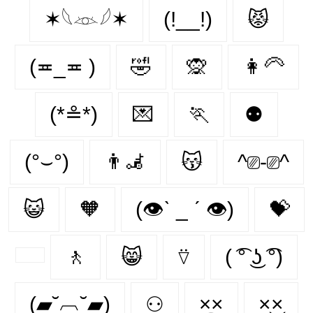
✶𓆩𓁺𓆪✶
(!__!)
😾
(≖_≖ )
🤣
🙊
👩‍🦳
(*≗*)
💌
🏃‍
⚉
(°⌣°)
👨‍🦼‍️
😽
^⎚-⎚^
😺
🧡
(👁ˋ _ ˊ 👁)
💝
🚶‍
😸
⍢
( ͡° ͜ʖ ͡°)
(▰˘︹˘▰)
⚇
×᷼×
×͜×