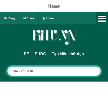
📝 Copy
💾 Save
🧹 Clear
FF
PUBG
Tạo kiểu chữ đẹp