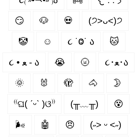
😏
🐶
💀
(੭˃ᴗ˂)੭
🤡
☺
૮ ˙Ⱉ˙ ა
🐱
૮ • ﻌ - ა
😭
🌝
૮･ﻌ･ა
🌞
🐰
🫣
🐴
🌛
⁽⁽ଘ( ˊᵕˋ )ଓ⁾⁾
(╥﹏╥)
😵‍
🌬
🤖
😠
(˶˃ ᵕ ˂˶)