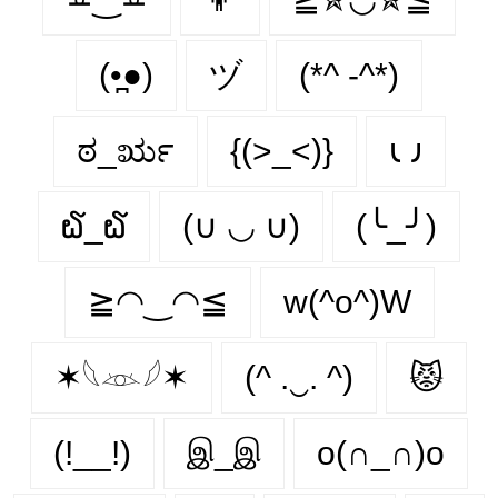
(•̪●)
ヅ
(*^ -^*)
ಠ_ರೃ
{(>_<)}
𐑧 𐑨
໖_໖
(∪ ◡ ∪)
(╰_╯)
≧◠‿◠≦
w(^o^)W
✶𓆩𓁺𓆪✶
(^ .‿. ^)
😾
(!__!)
இ_இ
o(∩_∩)o