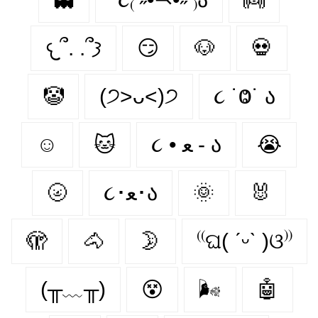
𐔌՞. .՞𐦯
😏
🐶
💀
🤡
(੭˃ᴗ˂)੭
૮ ˙Ⱉ˙ ა
☺
🐱
૮ • ﻌ - ა
😭
🌝
૮･ﻌ･ა
🌞
🐰
🫣
🐴
🌛
⁽⁽ଘ( ˊᵕˋ )ଓ⁾⁾
(╥﹏╥)
😵‍
🌬
🤖