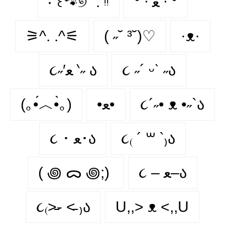
‧˚꒰🐾୭ ˚. ᵎᵎ
ᐡ ᐧ ﻌ ᐧ ᐡ
⚞^. .^⚟
( ˶˘ ³˘)♡
·ᴥ·
૮˶′ﻌ ‵˶ ა
૮ ˶´ ᵕˋ ˶ა
(｡•́︿•̀｡)
•ﻌ•
૮´˶• ᴥ •˶`ა
૮ ･ ﻌ･ა
૮₍ ´ ꒳ `₎ა
( ꩜ ᯅ ꩜;)⁭ ⁭
૮ – ﻌ–ა
૮₍˃̵֊ ˂̵ ₎ა
U,,> ᴥ <,,U