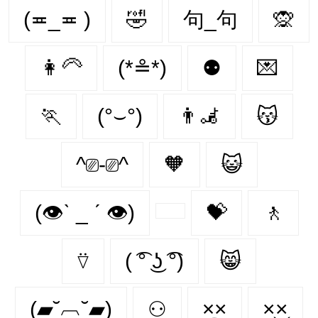
(≖_≖ )
🤣
句_句
🙊
👩‍🦳
(*≗*)
⚉
💌
🏃‍
(°⌣°)
👨‍🦼‍️
😽
^⎚-⎚^
🧡
😺
(👁ˋ _ ˊ 👁)
💝
🚶‍
⍢
( ͡° ͜ʖ ͡°)
😸
(▰˘︹˘▰)
⚇
×᷼×
×͜×