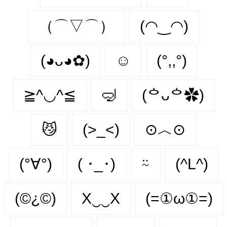
（⌒▽⌒）
(◠‿◠)
(◕ᴗ◕✿)
☺️
(°,,°)
≧^◡^≦
🤿
(ᅌᴗᅌ✿)
😼
(>_<)
⊙︿⊙
(°∀°)
( ･_･)
⍨
(^L^)
(©¿©)
X‿‿X
(=①ω①=)