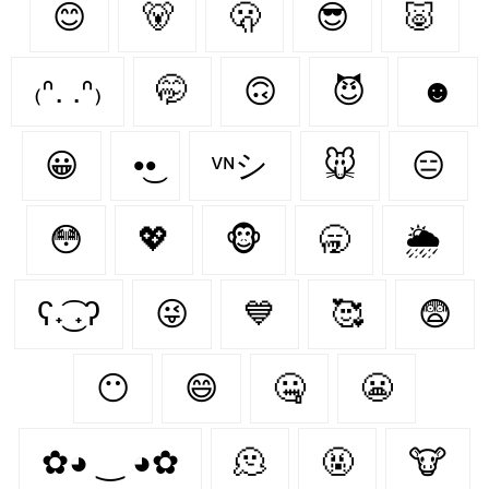
😊
🐻‍
🫢
😎
🐷
₍ᐢ. .ᐢ₎
🤭
🙃
😈
☻
😀
•͜•
ᵛᶰシ
🐭
😑
😳
💖
🐵
🥱
🌦
ʕ˖͜͡ ˖ʔ
😜
💙
🥰
😨
😶‍
😄
🤐
😬
✿◕ ‿ ◕✿
🫠
🤬
🐮