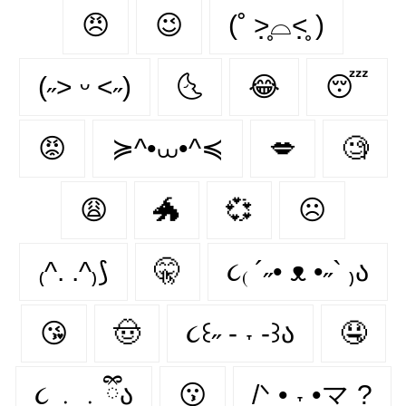
😠
😉
(˚ ˃̣̣̥⌓˂̣̣̥ )
(˶˃ ᵕ ˂˶)
🌜
😂
😴
😡
≽^•⩊•^≼
💋
🧐
😩
🐲
💞
☹
₍^. .^₎⟆
🤫
૮₍ ´˶• ᴥ •˶` ₎ა
😘
🤠
૮꒰˶ - ˕ -꒱ა
🤤
૮ ․ ․ ྀིა
😗
/ᐠ • ˕ •マ ?