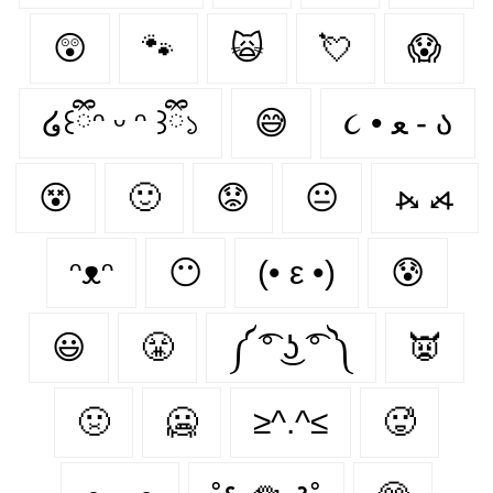
😲
🐾
🙀
💘
😱
໒꒰ྀིᵔ ᵕ ᵔ ꒱ྀི১
😅
૮ • ﻌ - ა⁩
😵
🙂
😟
😐
⦮ ⦯
ᵔᴥᵔ
😶
(• ε •)
😰
😃
😤
༼ ͡° ͜ʖ ͡° ༽
👿
🤢
🥶
≥^.^≤
🥵