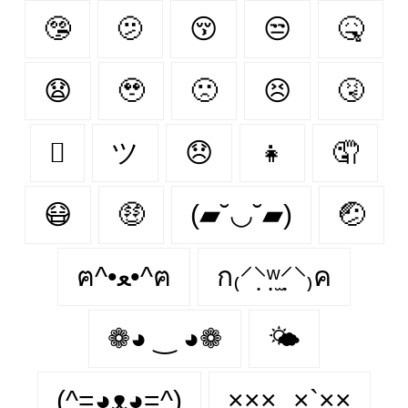
🤥
🫤
😚
😒
🤒
😧
🥹
🙁
😣
🤧
🫩
ツ
😞
👧
🤦‍
😷
🤑
(▰˘◡˘▰)
🤕
ฅ^•ﻌ•^ฅ
ก₍⸍⸌̣ʷ̣̫⸍̣⸌₎ค
❁◕ ‿ ◕❁
🌤
(^=◕ᴥ◕=^)
×͜××‿×`×͜×