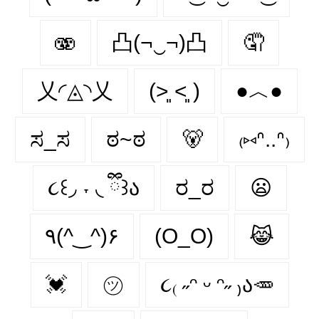
🫨
凸(¬‿¬)凸
🤦
乂◜◬◝乂
(˃͈ ˂͈ )
●︿●
ಸ_ಸ
ಠ~ಠ
🐻
₍⑅ᐢ..ᐢ₎
૮꒰◞ ˕ ◟ ྀི꒱ა
ರ_ರ
😦
٩(^‿^)۶
(O_O)
😹
💓
㋡
૮₍ ˶ᵔ ᵕ ᵔ˶ ₎ა🥕