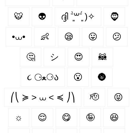
🐯
👽
ദ്ദി ˉ͈̀꒳ˉ͈́ )✧
🧔
•⩊•
👶
😪
😛
😕
🤔
シ
😍
🦝
૮ ⚆ﻌ⚆ა
😮
🌚
⎛⎝ ≽ > ⩊ < ≼ ⎠⎞
🫡
😝
☼
😌
😋
🤪
😆