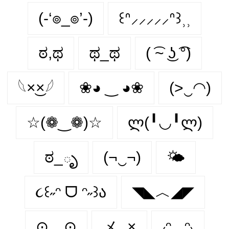
(-‘๏_๏’-)
꒰ᐢ⸝⸝⸝⸝⸝ᐢ꒱⸒⸒
ಠ,ಥ
ಥ_ಥ
( ͡~ ͜ʖ ͡°)
𓆩×͜×𓆪
❀◕ ‿ ◕❀
(>‿◠)
☆(❁‿❁)☆
ლ(╹◡╹ლ)
ಠ_ృ
(¬‿¬)
🌤️
૮꒰˶ᵔ ᗜ ᵔ˶꒱ა
◥◣︿◢◤
⊙﹏⊙
メ‿×
₍ᵔ.˛.ᵔ₎