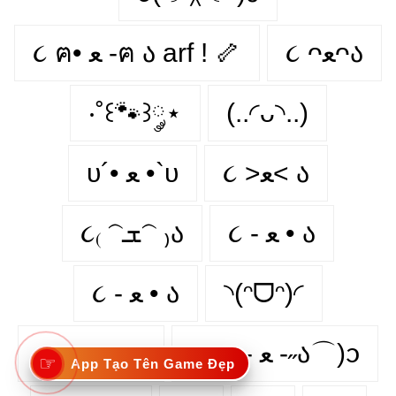
૮ ᴖﻌᴖა
૮ ฅ• ﻌ -ฅ ა arf ! 🦴
‧˚꒰🐾꒱༘⋆
(..◜ᴗ◝..)
૮ >ﻌ< ა
υ´• ﻌ •`υ
૮ - ﻌ • ა⁩
૮₍ 𝁽ܫ𝁽 ₎ა
૮ - ﻌ • ა
◝(ᵔᗜᵔ)◜
૮⍝• ᴥ •⍝ა
zᶻ ૮˶- ﻌ -˶ა⌒)ᦱ
☞
App Tạo Tên Game Đẹp