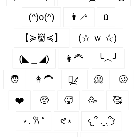
(^)o(^)
👨‍🦯‍
ü
【≽👹≼】
(☆ ｗ ☆)
(◣ _ ◢)
👩‍🦰
╰︿╯
🧑
👩‍🦱
⳻᷼⳺
🥶️
🥴️
❤️️
🥺️
🥵️
🥳️
🥰️
⋆. 𐙚 ˚
𑣲⋆
𐔌՞ ܸ.ˬ.ܸ՞𐦯