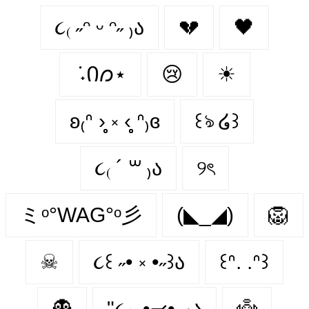
૮₍ ˶ᵔ ᵕ ᵔ˶ ₎ა
💔
🖤
݁ ˖Ი𐑼⋆
😢
☀
ʚ₍ᐢ ›̥̥̥ ༝ ‹̥̥̥ ᐢ₎ɞ
꒰ঌ ໒꒱
૮₍ ´ ꒳ ₎ა
୨ৎ
ミᵒ°WAG°ᵒ彡
(◣_◢)
🦁
☠
૮꒰ ˶• ༝ •˶꒱ა
꒰ᐢ. .ᐢ꒱
👻
"૮₍ ˶•⤙•˶ ₎ა
👼