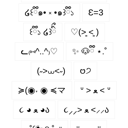
໒꒰ྀི๑• ༝ •๑꒱ྀི১
Ɛ=3
꒰ྀི১ ໒꒱ིྀ
♡(˃͈ ˂͈ )
ᓚ₍⑅^..^₎♡
✨ 🐶ྀི ⋆.˚
(˶>⩊<˶)
𑄝੭
≽(◉˕ ◉ ≼マ
ᐡ > ﻌ < ᐡ
૮⸝⸝> ﻌ <⸝⸝ა
૮ ◕ ﻌ ◕ა