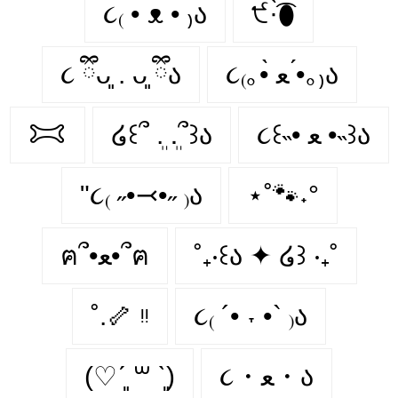
૮₍ • ᴥ • ₎ა
੯·̀͡⬮
૮ ྀིᴗ͈ . ᴗ͈ ྀིა
૮₍｡•̀ ﻌ •́｡₎ა
𐂯
໒꒰՞ ܸ. .ܸ՞꒱ა
૮꒰˵• ﻌ •˵꒱ა
"૮₍ ˶•⤙•˶ ₎ა
⋆˚🐾˖°
ฅ՞•ﻌ•՞ฅ
˚₊‧꒰ა ✦ ໒꒱ ‧₊˚
˚.🦴 ᵎᵎ
૮₍ ´• ˕ •` ₎ა
(♡ˊ͈ ꒳ ˋ͈)
૮・ﻌ・ა