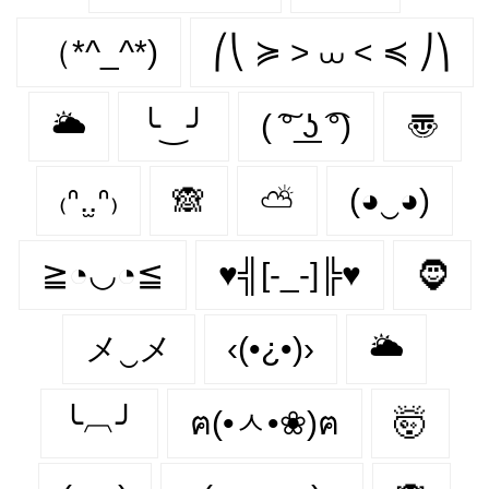
（*^_^*)
⎛⎝ ≽ > ⩊ < ≼ ⎠⎞
🌥
╰‿╯
( ͠° ͟ʖ ͡°)
〠
₍ᐢ.̫.ᐢ₎
🙈
⛅
(◕‿◕)
≧◔◡◔≦
♥╣[-_-]╠♥
🧔‍
メ‿メ
‹(•¿•)›
🌥️
╰︹╯
ฅ(•ㅅ•❀)ฅ
🤯