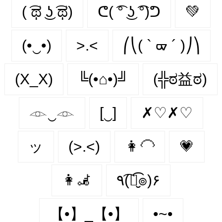
( ͡ಥ ͜ʖ ͡ಥ)
ᕦ( ͡° ͜ʖ ͡°)ᕤ
💚
(•‿•)
>.<
⎛⎝( ` ᢍ ´ )⎠⎞
(X_X)
╚(•⌂•)╝
(╬ಠ益ಠ)
𓁹‿𓁹
[‿]
✗♡✗♡
ッ
(>.<)
👩‍🦲
💗
👩‍🦼‍
٩(͡๏̮͡๏)۶
【•】_【•】
•~•