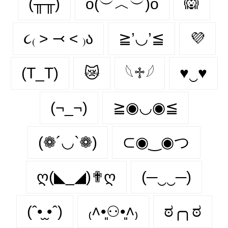
(╥╥)
o(︶︿︶)o
🙉
૮₍ ˃ ⤙ ˂ ₎ა
≧’◡’≦
💜
(T_T)
😿
𓆩♱𓆪
♥‿♥
(¬_¬)
≧◉◡◉≦
(❁´◡`❁)
⊂◉‿◉つ
ღ(◣_◢)✟ღ
(─‿‿─)
(ˆ•̮ ̮•ˆ)
₍˄•͈⚇•͈˄₎
ಠ╭╮ಠ