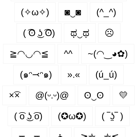
(✧ω✧)
◙‿◙
(^_^)
( ͡ʘ ͜ʖ ͡ʘ)
ಥ‿ಥ
☹️
≧◠◡◠≦
^^
~(◠‿◕✿)
(๑ᵔ⤙ᵔ๑)
».«
(ú_ú)
×͡×
@(ᵕ.ᵕ)@
ʘ‿ʘ
💛
( ͡o ͜ʖ ͡o)
(✪ω✪)
( ‾ʖ̫‾ )
≖‿≖
👦
≧✯◡✯≦