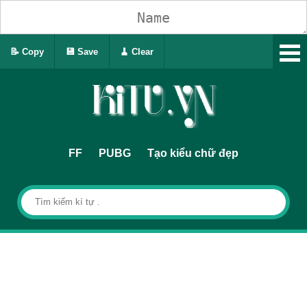
📝 Copy
💾 Save
🧹 Clear
FF
PUBG
Tạo kiểu chữ đẹp