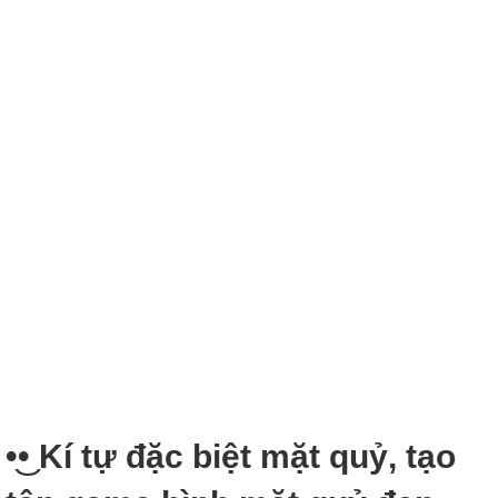
•͜• Kí tự đặc biệt mặt quỷ, tạo