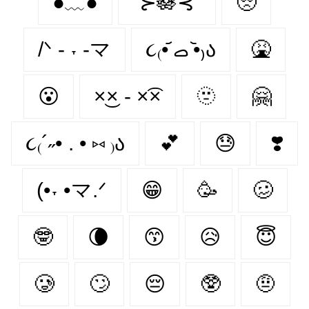
●﹏●
˚⊱🪷⊰˚
🥺
/ᐠ - ˕ -マ
૮₍•᷄ ࡇ •᷅₎ა
🤮
😮‍
×͜× - ×͡×
🫥
🤗
૮₍´˶• . • ⑅ ₎ა
💕
😓
❣️
(•˕ •マ.ᐟ
😁
🥳
🥴
🤓
🌘
😙
😥
😇
🥲
🙄
😔
🥸
🤨