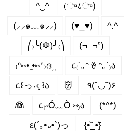
^‿^
(ு८ு)
(⸝⸝๑﹏๑⸝⸝)
(♥_♥)
^.^
⎛₎╰(☫)╯₍⎞
(¬_¬”)
₍ᐢ⑅• ̫•⑅ᐢ₎ദ⸒⸒
૮₍´｡ᵔ ꈊ ᵔ｡`₎ა
૮꒰っ˕‹̥̥̥ ꒱ა
👹
٩(˘◡˘)۶
👰
૮₍˶Ó﹏Ò ⑅₎ა
(*^*)
ε(´｡•᎑•`)っ
{•̃̾_•̃̾}