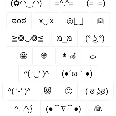
(✿◠‿◠)
=^.^=
(=_=)
ಠoಠ
x‿ х
◎[‿]
👱
≧❂◡❂≦
מּ_מּ
(° ͜ʖ °)
🤩
👳
👩‍🦽‍
ت
^( ‘‿’ )^
(●´ω｀●)
^( ‘-‘ )^
😻
🙂‍
( ಠ ͜ʖಠ)
^. .^₎⟆
(●⌒∇⌒●)
👰‍