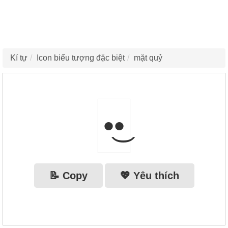
Kí tự
Icon biểu tượng đặc biệt
mặt quỷ
•͜•
📝 Copy
💖 Yêu thích