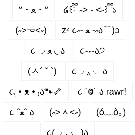
ᐡ・ﻌ・ᐡ
໒꒰ྀི ˶> ˕ <˶꒱ྀི১
(˶˃𐃷˂˶)
zᶻ ૮˶- ﻌ -˶ა⌒)ᦱ
૮ ◞ ﻌ ◟ ა
૮֊˕֊ა੭
(ㅅ´ ˘ `)
૮◞ ‸ ◟ ა
૮₍ • ᴥ • ₎ა🐾🦴
૮ ˙Ⱉ˙ ა rawr!
૮ ˆﻌˆ ა
(˶˃ᆺ˂˶)
(ó﹏ò｡)
૮(◞ ‸ ◟ )ა