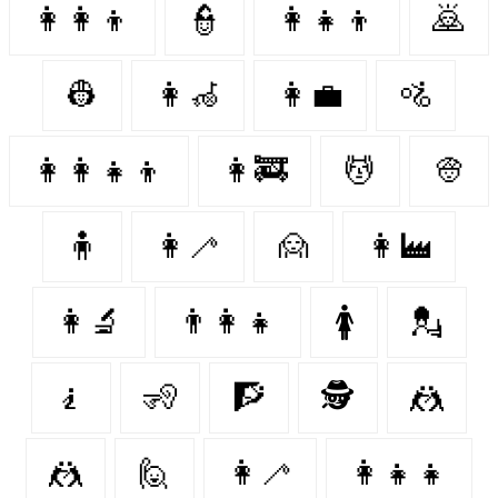
👩‍👩‍👦
👮‍
👩‍👧‍👦
🙇‍
👷‍
👩‍🦽
👩‍💼
🚵‍
👩‍👩‍👧‍👦
👩‍🚒
💆‍
👳‍
🧍‍
👩‍🦯
🙍‍
👩‍🏭
👩‍🔬
👨‍👩‍👧
🚺
💂‍
🧎‍
🧏‍
🧗‍
🕵️‍️
🤼‍
🤼
🙋‍
👩‍🦯️
👩‍👧‍👧