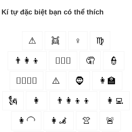
Kí tự đặc biệt bạn có thể thích
⚠
👯‍
♀
♍
👨‍👩‍👦
👩‍❤️‍👨
🤦‍
👮
👩‍❤️‍💋‍👩
⚠️
🧔‍
👩‍🏫
🗽
👩
👨‍👩‍👦‍👦
👩‍💻
👩‍🦲
👩‍🦼‍
👚
🚨