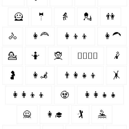
🦸‍
🤵‍
👵
💂
👫
🚴‍
👩‍🦰
👩‍👦‍👦
👩‍🦱
💁‍
🤷‍
🧝‍
👩‍❤️‍💋‍👨
🤾‍
🤰
👩‍🦼
👨‍👩‍👧‍👦
🤸‍
👩‍👩‍👦‍👦
🧟‍
👩‍👩‍👧‍👧
🙅‍
👩‍🎓
🏌️‍
🤽‍