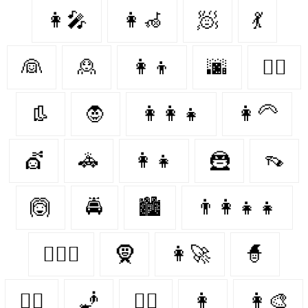
👩‍🎤
👩‍🦽‍
🧖‍
💃
👰‍
🙎‍
👩‍👦
🌆
👩‍⚕️
👢
🧛‍
👩‍👩‍👧
👩‍🦳
💇‍
🚓
👩‍👧
🦹‍
👡
🙆‍
🚔
🏙
👨‍👩‍👧‍👧
👩‍❤️‍👩
🧕
👩‍🚀
🧙‍
👩‍✈️
🧞‍
👩‍⚖️
👩‍
👩‍🎨