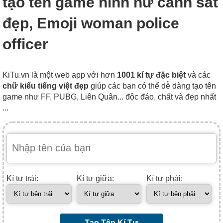
tạo tên game hình nữ cảnh sát
đẹp, Emoji woman police
officer
KiTu.vn là một web app với hơn
1001 kí tự đặc biệt
và các
chữ kiểu tiếng việt đẹp
giúp các bạn có thể dễ dàng tạo tên
game như FF, PUBG, Liên Quân... độc đáo, chất và đẹp nhất
...
Kí tự trái:
Kí tự giữa:
Kí tự phải:
Tạo Tên Kí Tự