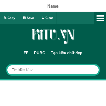
📝 Copy
💾 Save
🧹 Clear
FF
PUBG
Tạo kiểu chữ đẹp