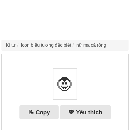
Kí tự
Icon biểu tượng đặc biệt
nữ ma cà rồng
🧛‍
📝 Copy
💖 Yêu thích