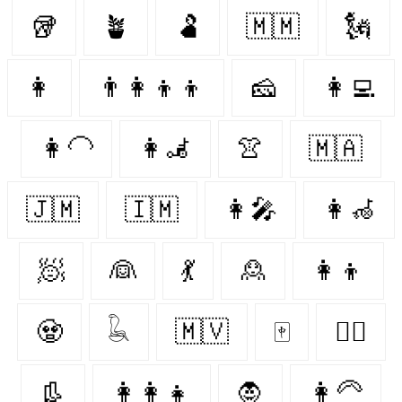
🥡
🪴
🫃
🇲🇲
🗽
👩
👨‍👩‍👦‍👦
🧀
👩‍💻
👩‍🦲
👩‍🦼‍
👚
🇲🇦
🇯🇲
🇮🇲
👩‍🎤
👩‍🦽‍
🧖‍
👰‍
💃
🙎‍
👩‍👦
🧟
𓆘
🇲🇻
🀄
👩‍⚕️
👢
👩‍👩‍👧
🧛‍
👩‍🦳