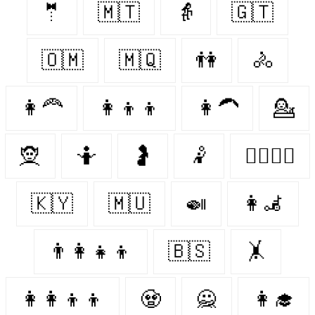
🤵‍
🇲🇹
👵
🇬🇹
🇴🇲
🇲🇶
👫
🚴‍
👩‍🦰
👩‍👦‍👦
👩‍🦱
💁‍
🧝‍
🤷‍
🤰
🤾‍
👩‍❤️‍💋‍👨
🇰🇾
🇲🇺
🍛
👩‍🦼
👨‍👩‍👧‍👦
🇧🇸
🤸‍
👩‍👩‍👦‍👦
🧟‍
🙅‍
👩‍🎓