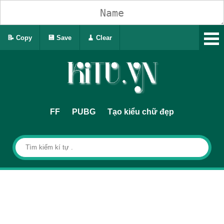
📝 Copy
💾 Save
🧹 Clear
FF
PUBG
Tạo kiểu chữ đẹp