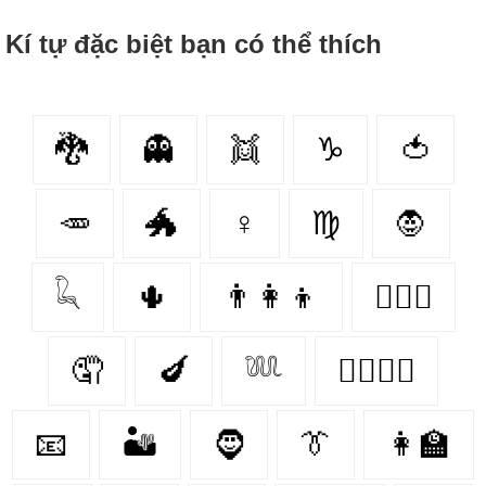
Kí tự đặc biệt bạn có thể thích
🐉
👻
👯‍
♑
🍅
🥕
🐲
♀
♍
🧛
𓆗
🌵
👨‍👩‍👦
👩‍❤️‍👨
🤦‍
🍆
𓆚
👩‍❤️‍💋‍👩
📧
🏜️
🧔‍
👔
👩‍🏫