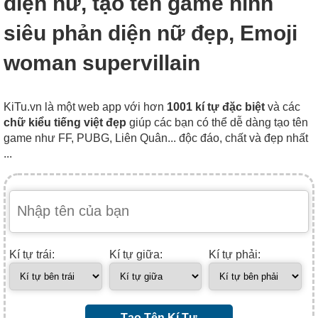
diện nữ, tạo tên game hình
siêu phản diện nữ đẹp, Emoji
woman supervillain
KiTu.vn là một web app với hơn
1001 kí tự đặc biệt
và các
chữ kiểu tiếng việt đẹp
giúp các bạn có thể dễ dàng tạo tên
game như FF, PUBG, Liên Quân... độc đáo, chất và đẹp nhất
...
Kí tự trái:
Kí tự giữa:
Kí tự phải:
Tạo Tên Kí Tự