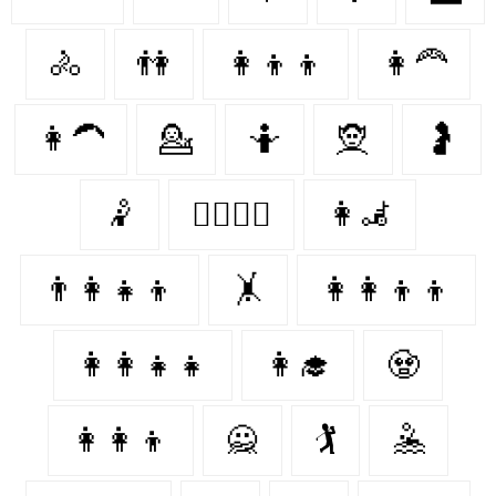
🚴‍
👫
👩‍👦‍👦
👩‍🦰
👩‍🦱
💁‍
🤷‍
🧝‍
🤰
🤾‍
👩‍❤️‍💋‍👨
👩‍🦼
👨‍👩‍👧‍👦
🤸‍
👩‍👩‍👦‍👦
👩‍👩‍👧‍👧
👩‍🎓
🧟‍
👩‍👩‍👦
🙅‍
🏌️‍
🤽‍