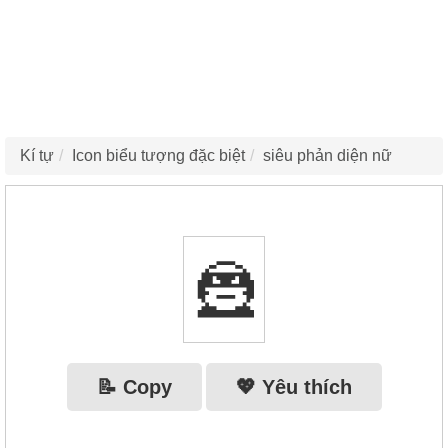
Kí tự
Icon biểu tượng đặc biệt
siêu phản diện nữ
🦹‍
📝 Copy
💖 Yêu thích