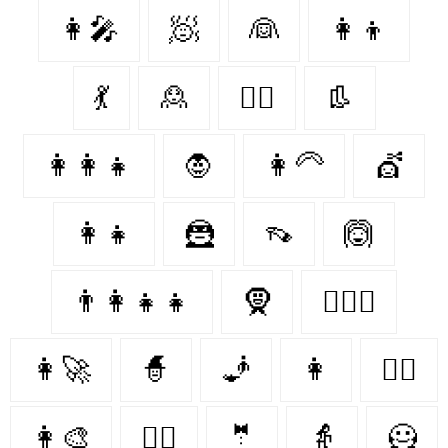
👩‍🎤
🧖‍
👰‍
👩‍👦
💃
🙎‍
👩‍⚕️
👢
👩‍👩‍👧
🧛‍
👩‍🦳
💇‍
👩‍👧
🦹‍
👡
🙆‍
👨‍👩‍👧‍👧
🧕
👩‍❤️‍👩
👩‍🚀
🧙‍
🧞‍
👩‍
👩‍⚖️
👩‍🎨
👩‍✈️
🤵‍
👵
🦸‍