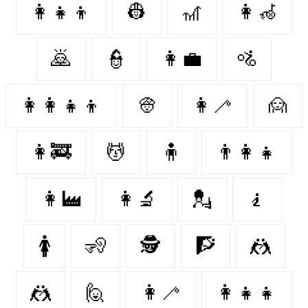
👩‍👧‍👦
👷‍
🎢
👩‍🦽
🙇‍
👮‍
👩‍💼
🚵‍
👩‍👩‍👧‍👦
👳‍
👩‍🦯
🙍‍
👩‍🚒
💆‍
🧍‍
👨‍👩‍👧
👩‍🏭
👩‍🔬
💂‍
🧎‍
🚺
🧏‍
🕵️‍️
🧗‍
🤼‍
🤼
🙋‍
👩‍🦯️
👩‍👧‍👧