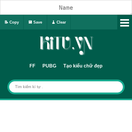
📝 Copy
💾 Save
🧹 Clear
FF
PUBG
Tạo kiểu chữ đẹp