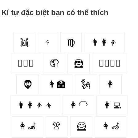
Kí tự đặc biệt bạn có thể thích
👯‍
♀
♍
👨‍👩‍👦
👩‍❤️‍👨
🤦‍
🦹
👩‍❤️‍💋‍👩
🧔‍
👩‍🏫
🗽
👩
👨‍👩‍👦‍👦
👩‍🦲
👩‍💻
👩‍🦼‍
👚
🦸
👩‍🦽‍