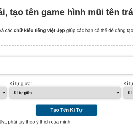
ái, tạo tên game hình mũi tên trá
và các
chữ kiểu tiếng việt đẹp
giúp các bạn có thể dễ dàng tạ
Kí tự giữa:
Kí t
Tạo Tên Kí Tự
ữa, phải tùy theo ý thích của mình.