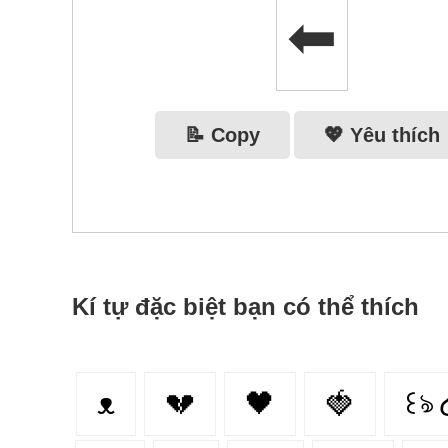
⬅
📝 Copy
💖 Yêu thích
Kí tự đặc biệt bạn có thể thích
ᴥ
💔
🖤
🍓
꒰ঌ 