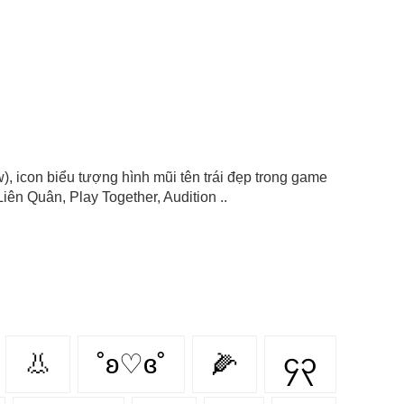
row), icon biểu tượng hình mũi tên trái đẹp trong game
iên Quân, Play Together, Audition ..
👃
˚ʚ♡ɞ˚
🌽
၄၃