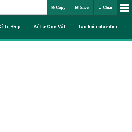
📝 Copy
💾 Save
🧹 Clear
Kí Tự Đẹp
Kí Tự Con Vật
Tạo kiểu chữ đẹp