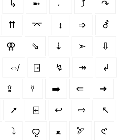
↳
➼
←
⤴
↷
⇈
⌤
↨
➩
⚦
⚢
⇘
⇣
➣
⇩
⇎
⍈
↯
↠
↲
⇪
☿
➡️
⇚
➜
➚
⍇
↩️
⇨
↖️
⤵️
ꨄ︎
ﻌ
🏹
𑣲