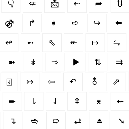
👇
⇍
📩
⇠
➦
🔃
⚣
↱
➧
➪
↪️
⬅️
↫
➻
⇖
↞
↦
⇋
➽
↡
➾
▶️
⇅
⇉
⍗
↣
⇦
↶
⚨
⇗
➨
⇂
⇃
⇞
⌆
⇜
↴
➬
➱
⇄
⏏️
➘