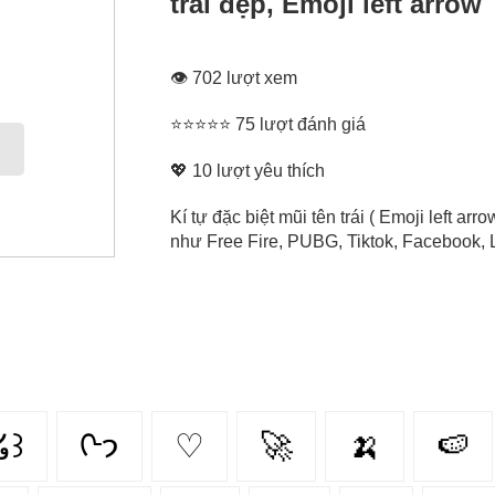
trái đẹp, Emoji left arrow
👁 702 lượt xem
⭐⭐⭐⭐⭐ 75 lượt đánh giá
💖
10
lượt yêu thích
Kí tự đặc biệt mũi tên trái ( Emoji left ar
như Free Fire, PUBG, Tiktok, Facebook, L
໒꒱
ᢉ𐭩
♡
🚀
🍌
🍉