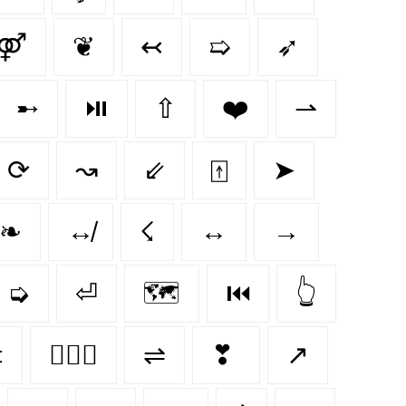
⚤
❦
↢
➯
➶
➸
⏯️
⇧
❤️
⇀
⟳
↝
⇙
⍐
➤
❧
↮
☇
↔️
→
➭
⏎
🗺️
⏮️
👆

👩‍❤️‍👩
⇌
❣
↗