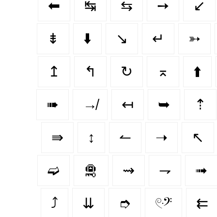
⬅
↹
⇆
➙
↙️
⇟
⬇️
↘
↵
➳
↥
↰
↻
⌅
⬆️
➠
↛
↤
➥
⇡
⇛
↕️
↼
➝
↖
➫
🛅
⇝
⇁
➟
⤴️
⇊
➮
𓏲ּ𝄢
⇇