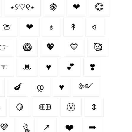
⋆୨♡୧⋆
🍇
❤︎
💞
🍈
❤
♁
↟
ও
👉
🥝
💖
💙
🥰
☜
ꔚ
♥
💕
❣️
🍆
დ
♥︎
༻
️
🍋‍
ᙙᙖ
Ⓜ
⇕
💜
ঔৣ
↗️
❤️‍
➡