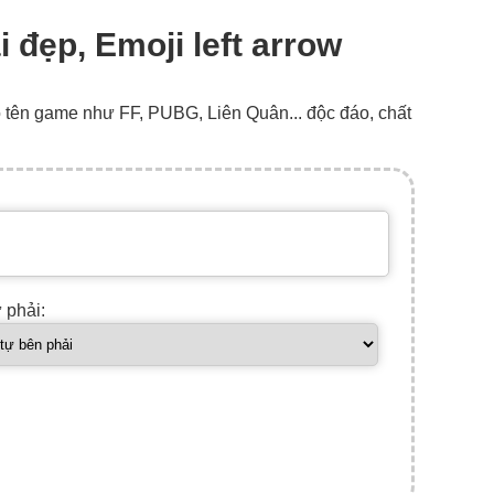
i đẹp, Emoji left arrow
o tên game như FF, PUBG, Liên Quân... độc đáo, chất
ự phải: