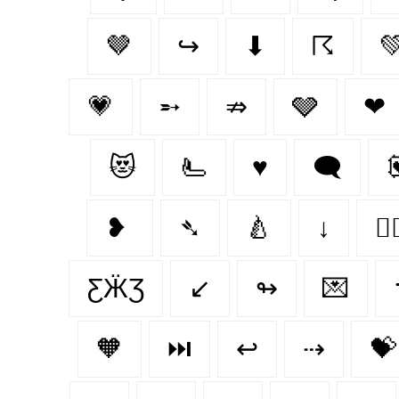
🤎
↪
⬇
☈

💗
➵
⇏
🩶
❤
😻
🫷
♥️
🗨
❥
➴
🍐
↓
👨‍❤
ƸӜƷ
↙
↬
💌
🧡
⏭️
↩
⇢
💝