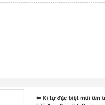
⬅ Kí tự đặc biệt mũi tên t