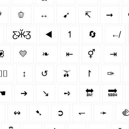

🫑
↔
➹
↸
➞
Ƹ̴Ӂ̴Ʒ
◀️
↿
🔄
↚
💟
💛
❧
⇤
⚥
⇥
️‍👨
↕
↺
🫒
↾
✑
☚
➔
↘️
➺
🔛
🔜
↭
➷
➲
↽
➛
