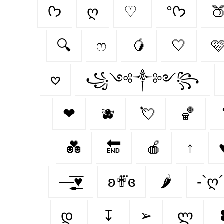
ᡣ𐭩
ღ
♡
°ᡣ𐭩

🔍
ෆ
🥭
🤍

𖹭
꧁༺༒༻꧂
❤︎‬
🫐
💘
🏀
💑
🔚
🍎
↑
—̳͟͞͞♥
ʚ✟⃛ɞ
🌶
-`ღ´
დ
↧
➢
ლ