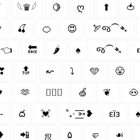

𓆩♛𓆪
🍋
ღ
⬆
🍅

🍒
🍊
😍
🏹જ⁀➴
👈
🔙
🌶️
♠
જ⁀➴
❣
🔝
↜
⤵
🩵
😤
♥
🫶
👩‍❤️‍👨
🍏
❦
🐽
-
ద
💓
˚₊· ͟͟͞͞➳❥
εїз
♠
❥
📲
ஜ
۵
🤛
☙