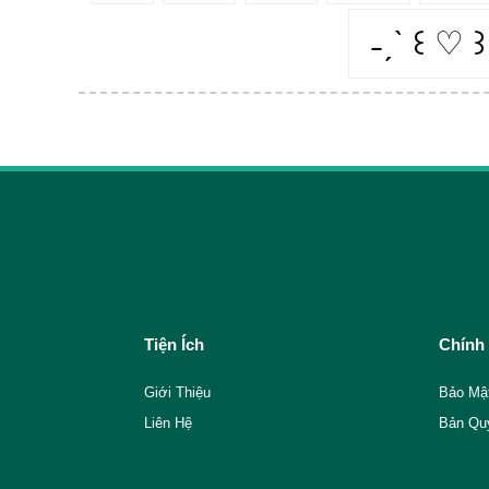
˗ˏˋ ꒰ ♡ ꒱
Tiện Ích
Chính
Giới Thiệu
Bảo Mậ
Liên Hệ
Bản Qu