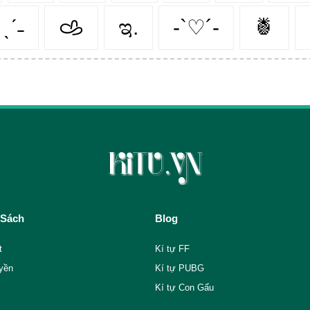
 ˎˊ˗
𐚁
ಇ.
-`♡´-
🍍
 Sách
Blog
t
Kí tự FF
yền
Kí tự PUBG
Kí tự Con Gấu