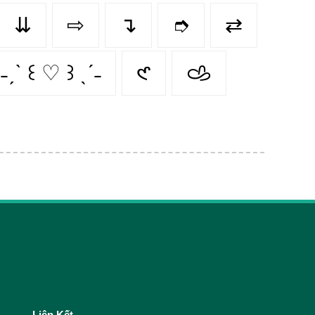
⇊
⇨
↴
➮
⇄
˗ˏˋ ꒰ ♡ ꒱ ˎˊ˗
𑣲
𐚁
Liên Kết