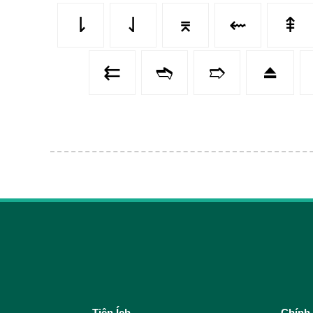
⇂
⇃
⌆
⇜
⇞
⇇
➬
➱
⏏️
Tiện Ích
Chính