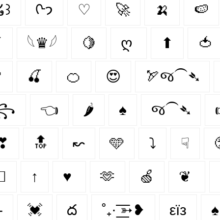
໒꒱
ᢉ𐭩
♡
🚀
🍌
🍉

𓆩♛𓆪
🍋
ღ
⬆
🍅

🍒
🍊
😍
🏹જ⁀➴
꧂
👈
🌶️
♠
જ⁀➴
❣
🔝
↜
🩵
⤵
☟
👨
↑
♥
🫶
🍏
❦
-
💓
ద
˚₊· ͟͟͞͞➳❥
εїз
♠️