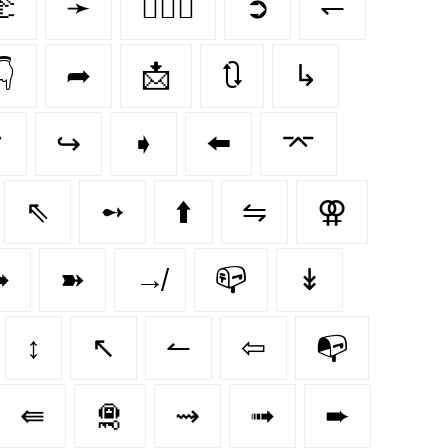
🫲
➛
👩‍❤️‍👩
➲
↽
👇
➦
📩
🔃
↳
↱
↪️
➧
⬅️
⌤
⇖
➻
⬆️
⇋
⚢
➥
➽
↛
📪
↡
↕️
↖
↼
⇦
📭
⇚
🛅
⇝
➟
➨