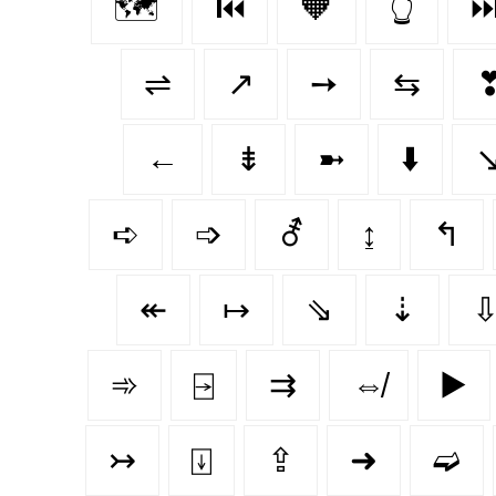
🗺️
⏮️
🧡
👆
⏭
⇌
↗
➙
⇆
←
⇟
➼
⬇️
➪
➩
⚦
↨
↰
↞
↦
⇘
⇣
➾
⍈
⇉
⇎
▶️
↣
⍗
⇪
➜
➫