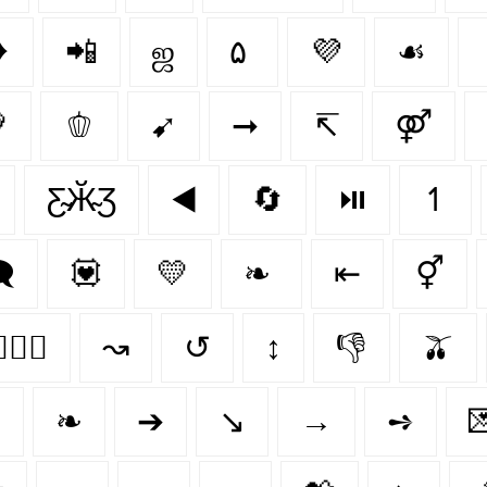
❥
📲
ஜ
۵
💜
☙

🫑
➹
➞
↸
⚤
Ƹ̴Ӂ̴Ʒ
◀️
🔄
⏯️
↿

💟
💛
❧
⇤
⚥
‍❤️‍👨
↝
↺
↕
👎
🫒
☚
❧
➔
↘️
→
➺
