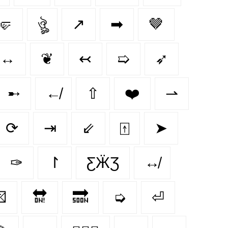
🤛
ঔৣ
↗️
➡
🤎
↔
❦
↢
➯
➶
➸
↚
⇧
❤️
⇀
⟳
⇥
⇙
⍐
➤
✑
↾
ƸӜƷ
↮

🔛
🔜
➭
⏎