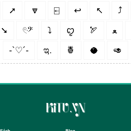
➚
🔽
⍇
↩️
↖️
⤴️
➘
𓏲ּ𝄢
⤵️
ꨄ︎
🏹
ﻌ
-`♡´-
ಇ.
🍍
🥥
🥑
 Sách
Blog