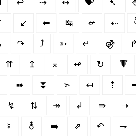
️
↩
⇢
↭
💝
➷
❣
↙️
⬅
↹
⇍
⇠
↘
↷
⤴
➳
↵
⚣
⇈
↥
⌅
↫
↻
🔻
⇩
➠
⏬
➣
↤
⇡
↯
⇅
↠
↲
⇛
➝
☿
⚨
➡️
⇗
↶
⇁