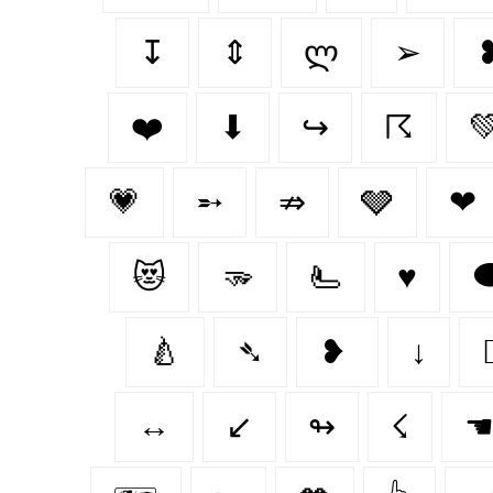
↧
⇕
ლ
➢
❤️‍
⬇
↪
☈

💗
➵
⇏
🩶
❤
😻
🫳
🫷
♥️

🍐
➴
❥
↓

↔️
↙
↬
☇