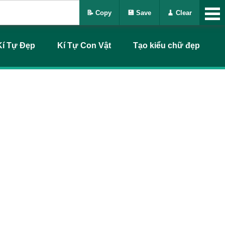
📝 Copy
💾 Save
🧹 Clear
Kí Tự Đẹp
Kí Tự Con Vật
Tạo kiểu chữ đẹp