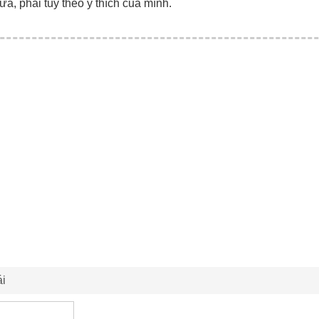
ữa, phải tùy theo ý thích của mình.
ái