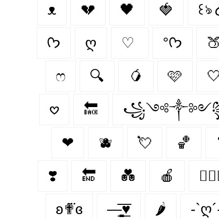
ᴥ
💔
🖤
🍓
꒰ঌ 
ᡣ𐭩
ღ
♡
°ᡣ𐭩

ෆ
🔍
🥭
🩷

𖹭
🔙
꧁༺༒༻
❤︎‬
🫐
💘
🏀
❣️
🔚
💑
🍎
👩‍❤️‍
ʚ✟⃛ɞ
—̳͟͞͞♥
🌶
-`ღ´