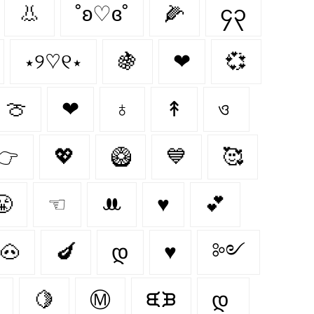
👃
˚ʚ♡ɞ˚
🌽
၄၃
⋆୨♡୧⋆
🍇
❤︎
💞
🍈
❤
♁
↟
ও
👉
💖
🥝
💙
🥰
😤
☜
ꔚ
♥
💕
🐽
🍆
დ
♥︎
༻
🍋‍
Ⓜ
ᙙᙖ
დ