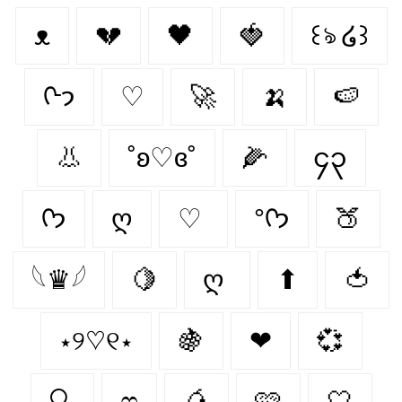
ᴥ
💔
🖤
🍓
꒰ঌ ໒꒱
ᢉ𐭩
♡
🚀
🍌
🍉
👃
˚ʚ♡ɞ˚
🌽
၄၃
ᡣ𐭩
ღ
♡
°ᡣ𐭩
🍑
𓆩♛𓆪
🍋
ღ
⬆
🍅
⋆୨♡୧⋆
🍇
❤︎
💞
🔍
ෆ
🥭
🩷
🤍