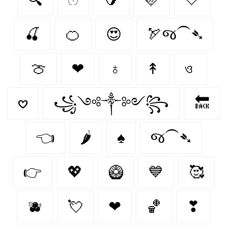
🍒
🍊
😍
🏹જ⁀➴
🍈
❤
♁
↟
ও
𖹭
꧁༺༒༻꧂
🔙
👈
🌶️
♠
જ⁀➴
👉
💖
🥝
💙
🥰
🫐
💘
❤︎‬
🏀
❣