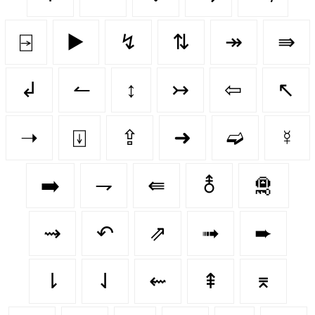
⍈
▶️
↯
⇅
↠
⇛
↲
↼
↕️
↣
⇦
↖
➝
⍗
⇪
➜
➫
☿
➡️
⇁
⇚
⚨
🛅
⇝
↶
⇗
➟
➨
⇂
⇃
⇜
⇞
⌆