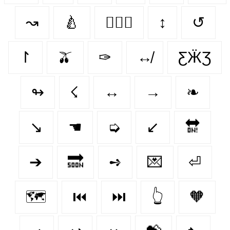
↝
🍐
👨‍❤️‍👨
↕
↺
↾
🫒
✑
↮
ƸӜƷ
↬
☇
↔️
→
❧
↘️
☚
➭
↙
🔛
➔
🔜
➺
💌
⏎
🗺️
⏮️
⏭️
👆
🧡