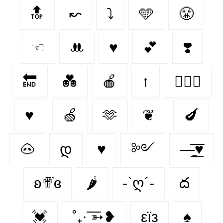
🔝
↜
⤵
🩵
😤
☜
ꔚ
♥
💕
❣️
🔚
💑
🍎
↑
👩‍❤️‍👨
♥
🍏
🫶
❦
🍆
🐽
დ
♥︎
༻
—̳͟͞͞♥
ʚ✟⃛ɞ
🌶
-`ღ´-
ద
💓
˚₊· ͟͟͞͞➳❥
εїз
♠️