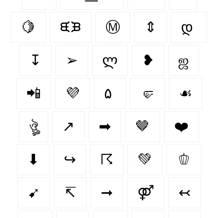
🍋‍
ᙙᙖ
Ⓜ
⇕
დ
↧
➢
ლ
❥
ஜ
📲
💜
۵
🤛
☙
ঔৣ
↗️
➡
🤎
❤️‍
⬇
↪
☈
💚
🫑
➹
↸
➞
⚤
↢