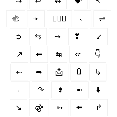
⇢
↩
↭
💝
➷
🫲
➛
👩‍❤️‍👩
↽
⇌
➲
⇆
➙
❣
↙️
↗
⬅
↹
⇍
👇
⇠
➦
📩
🔃
↳
←
↷
⇟
➼
⬇️
↘
⚣
➳
⬅️
↱