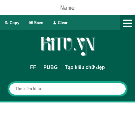
📝 Copy
💾 Save
🧹 Clear
FF
PUBG
Tạo kiểu chữ đẹp