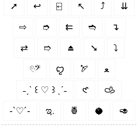
➚
↩️
⍇
↖️
⤴️
⇊
⇨
➮
⇇
➬
↴
⇄
➱
⏏️
➘
⤵️
𓏲ּ𝄢
ꨄ︎
🏹
ﻌ
˗ˏˋ ꒰ ♡ ꒱ ˎˊ˗
𑣲
𐚁
-`♡´-
ಇ.
🍍
🥥
🥑