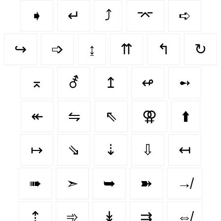
➧
↵
⤴
⌤
➪
↪️
➩
↨
⇈
↰
↻
⌅
⚦
↥
↫
➻
↞
⇋
⇖
⚢
⬆️
↦
⇘
⇣
⇩
↤
➠
➣
➥
➽
↛
⇡
➾
↡
⇉
⇎