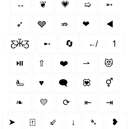
↔
❦
💗
➯
➵
➶
🩶
⇏
❤
◀️
Ƹ̴Ӂ̴Ʒ
➸
🔄
↚
↿
⏯️
⇧
❤️
⇀
😻
🫷
♥️
🗨
💟
⚥
❧
💛
⟳
⇤
⇥
➤
⍐
⇙
↓
➴
❥