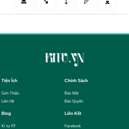
⏏️
➘
⤵️
🏹
ﻌ
Tiện Ích
Chính Sách
Giới Thiệu
Bảo Mật
Liên Hệ
Bản Quyền
Blog
Liên Kết
Kí tự FF
Facebook