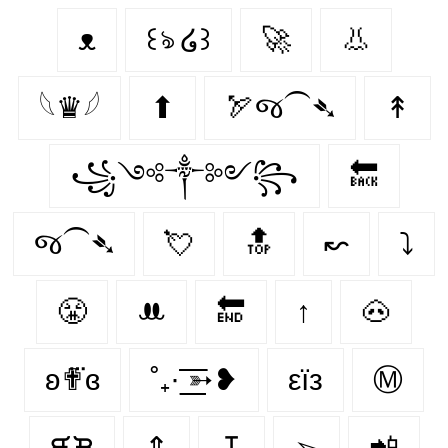
ᴥ
꒰ঌ ໒꒱
🚀
👃
𓆩♛𓆪
⬆
🏹જ⁀➴
↟
꧁༺༒༻꧂
🔙
જ⁀➴
💘
🔝
↜
⤵
😤
ꔚ
🔚
↑
🐽
ʚ✟⃛ɞ
˚₊· ͟͟͞͞➳❥
εїз
Ⓜ
ᙙᙖ
⇕
↧
➢
📲