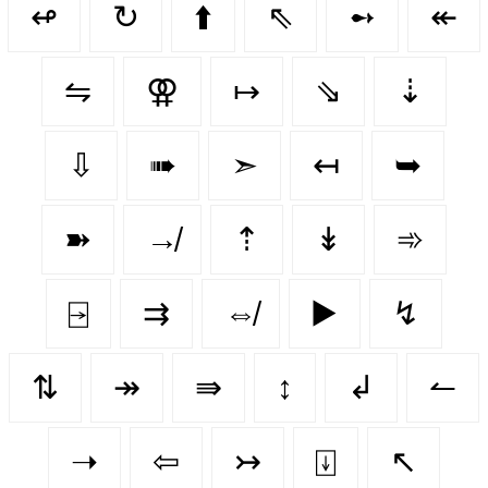
↫
↻
⬆️
⇖
➻
↞
⇋
⚢
↦
⇘
⇣
⇩
➠
➣
↤
➥
➽
↛
⇡
↡
➾
⍈
⇉
⇎
▶️
↯
⇅
↠
⇛
↕️
↲
↼
➝
⇦
↣
⍗
↖