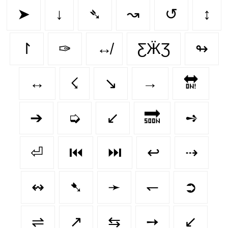
➤
↓
➴
↝
↺
↕
↾
✑
↮
ƸӜƷ
↬
↔️
☇
↘️
→
🔛
➔
➭
↙
🔜
➺
⏎
⏮️
⏭️
↩
⇢
↭
➷
➛
↽
➲
⇌
↗
⇆
➙
↙️