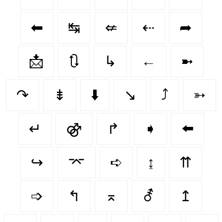
⬅
↹
⇍
⇠
➦
📩
🔃
↳
←
➼
↷
⇟
⬇️
↘
⤴
➳
↵
⚣
↱
➧
⬅️
↪️
⌤
➪
↨
⇈
➩
↰
⌅
⚦
↥