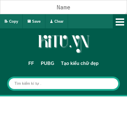
📝 Copy
💾 Save
🧹 Clear
FF
PUBG
Tạo kiểu chữ đẹp