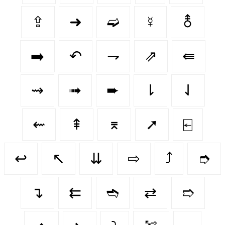
⇪
➜
➫
☿
⚨
➡️
↶
⇁
⇗
⇚
⇝
➟
➨
⇂
⇃
⇜
⇞
⌆
➚
⍇
↩️
↖️
⇊
⇨
⤴️
➮
↴
⇇
➬
⇄
➱