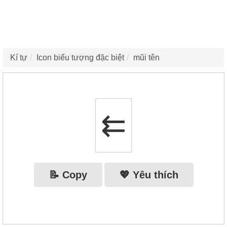
Kí tự
Icon biểu tượng đặc biệt
mũi tên
⇇
📝 Copy
💖 Yêu thích