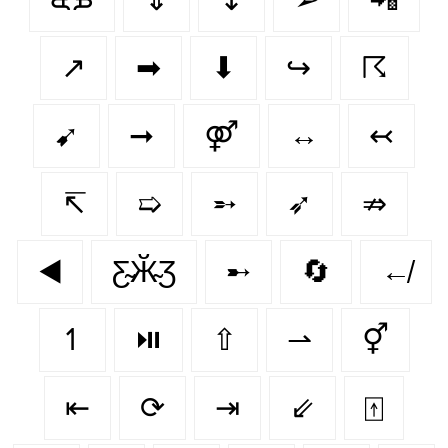
↗️
➡
⬇
↪
☈
➹
➞
⚤
↔
↢
↸
➯
➵
➶
⇏
◀️
Ƹ̴Ӂ̴Ʒ
➸
🔄
↚
↿
⏯️
⇧
⇀
⚥
⇤
⟳
⇥
⇙
⍐