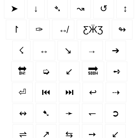
➤
↓
➴
↝
↺
↕
↾
✑
↮
ƸӜƷ
↬
☇
↔️
↘️
→
➔
🔛
➭
↙
🔜
➺
⏎
⏮️
⏭️
↩
⇢
↭
➷
➛
↽
➲
⇌
↗
⇆
➙
↙️