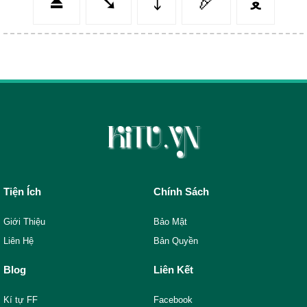
⏏️
➘
⤵️
🏹
ﻌ
Tiện Ích
Chính Sách
Giới Thiệu
Bảo Mật
Liên Hệ
Bản Quyền
Blog
Liên Kết
Kí tự FF
Facebook