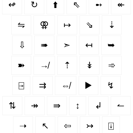
↫
↻
⬆️
⇖
➻
↞
⇋
⚢
↦
⇘
⇣
⇩
➠
➣
↤
➥
➽
↛
⇡
↡
➾
⍈
⇉
⇎
▶️
↯
⇅
↠
⇛
↕️
↲
↼
➝
↖
⇦
↣
⍗