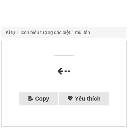
Kí tự
Icon biểu tượng đặc biệt
mũi tên
⇠
📝 Copy
💖 Yêu thích