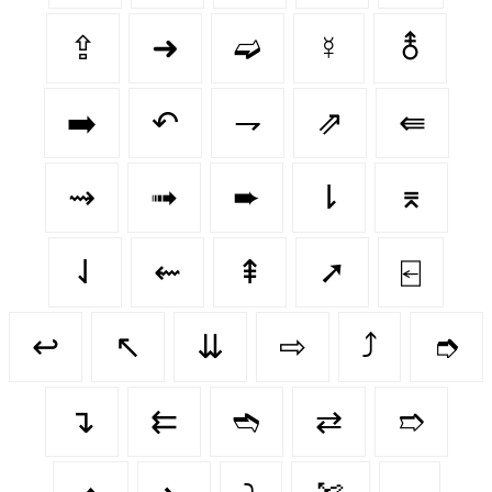
⇪
➜
➫
☿
⚨
➡️
↶
⇁
⇗
⇚
⇝
➟
➨
⇂
⌆
⇃
⇜
⇞
➚
⍇
↩️
↖️
⇊
⇨
⤴️
➮
↴
⇇
➬
⇄
➱