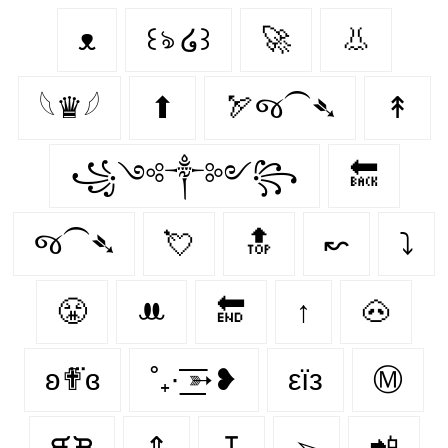
ᴥ
꒰ঌ ໒꒱
🚀
👃
𓆩♛𓆪
⬆
🏹જ⁀➴
↟
꧁༺༒༻꧂
🔙
જ⁀➴
💘
🔝
↜
⤵
😤
ꔚ
🔚
↑
🐽
ʚ✟⃛ɞ
˚₊· ͟͟͞͞➳❥
εїз
Ⓜ
ᙙᙖ
⇕
↧
➢
📲