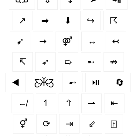
↗️
➡
⬇
↪
☈
➹
➞
⚤
↔
↢
↸
➶
➯
➵
⇏
◀️
Ƹ̴Ӂ̴Ʒ
➸
⏯️
🔄
↚
↿
⇧
⇀
⇤
⚥
⟳
⇥
⇙
⍐