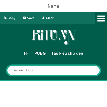
📝 Copy
💾 Save
🧹 Clear
FF
PUBG
Tạo kiểu chữ đẹp