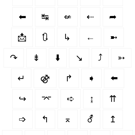
⬅
↹
⇍
⇠
➦
📩
🔃
↳
←
➼
↷
⇟
⬇️
↘
⤴
➳
↵
⚣
↱
➧
⬅️
↪️
⌤
➪
↨
⇈
➩
↰
⌅
⚦
↥