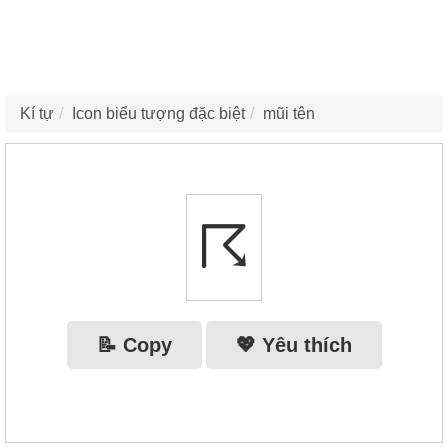
Kí tự
Icon biểu tượng đặc biệt
mũi tên
☈
📝 Copy
💖 Yêu thích