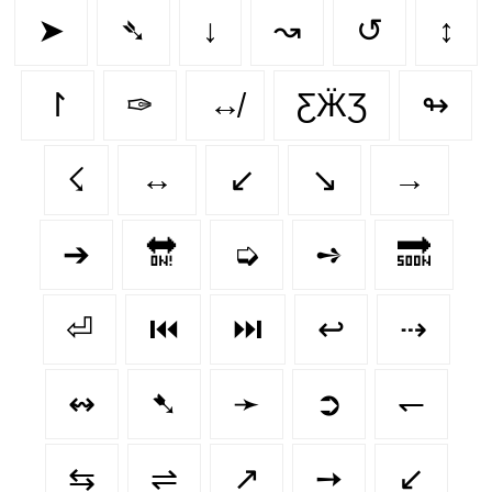
➤
➴
↓
↝
↺
↕
↾
✑
↮
ƸӜƷ
↬
☇
↔️
↙
↘️
→
➔
🔛
➭
➺
🔜
⏎
⏮️
⏭️
↩
⇢
↭
➷
➛
➲
↽
⇆
⇌
↗
➙
↙️