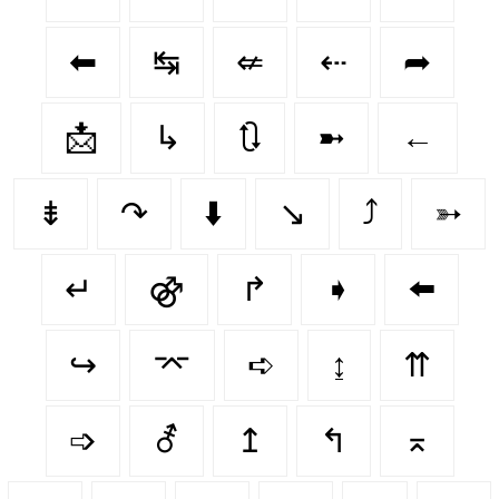
⬅
↹
⇍
⇠
➦
📩
↳
🔃
➼
←
⇟
↷
⬇️
↘
⤴
➳
↵
⚣
↱
➧
⬅️
↪️
⌤
➪
↨
⇈
➩
⚦
↥
↰
⌅