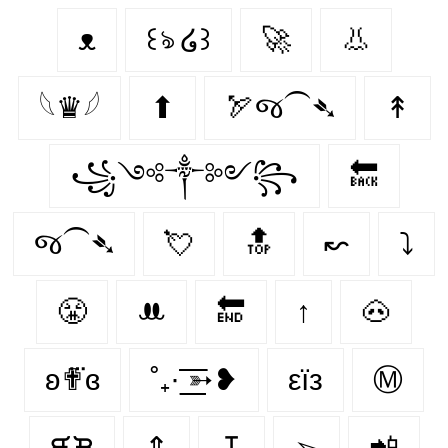
ᴥ
꒰ঌ ໒꒱
🚀
👃
𓆩♛𓆪
⬆
🏹જ⁀➴
↟
꧁༺༒༻꧂
🔙
જ⁀➴
💘
🔝
↜
⤵
😤
ꔚ
🔚
↑
🐽
ʚ✟⃛ɞ
˚₊· ͟͟͞͞➳❥
εїз
Ⓜ
ᙙᙖ
⇕
↧
➢
📲