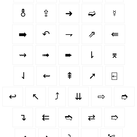
⚨
⇪
➜
➫
☿
➡️
↶
⇁
⇗
⇚
⇝
➟
➨
⇂
⌆
⇃
⇜
⇞
➚
⍇
↩️
↖️
⤴️
⇊
⇨
➮
↴
⇇
➬
⇄
➱