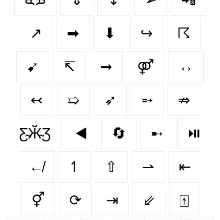
↗️
➡
⬇
↪
☈
➹
↸
➞
⚤
↔
↢
➯
➶
➵
⇏
Ƹ̴Ӂ̴Ʒ
◀️
🔄
➸
⏯️
↚
↿
⇧
⇀
⇤
⚥
⟳
⇥
⇙
⍐