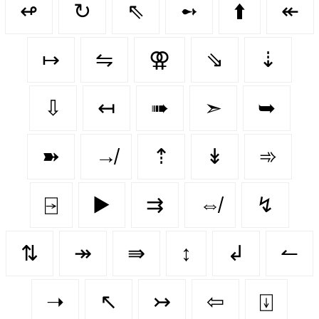
↫
↻
⇖
➻
⬆️
↞
↦
⇋
⚢
⇘
⇣
⇩
↤
➠
➣
➥
➽
↛
⇡
↡
➾
⍈
▶️
⇉
⇎
↯
⇅
↠
⇛
↕️
↲
↼
➝
↖
↣
⇦
⍗