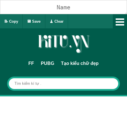
📝 Copy
💾 Save
🧹 Clear
FF
PUBG
Tạo kiểu chữ đẹp