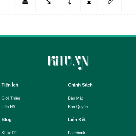
⏏️
➘
⤵️
ﻌ
🏹
Tiện Ích
Chính Sách
Giới Thiệu
Bảo Mật
Liên Hệ
Bản Quyền
Blog
Liên Kết
Kí tự FF
Facebook