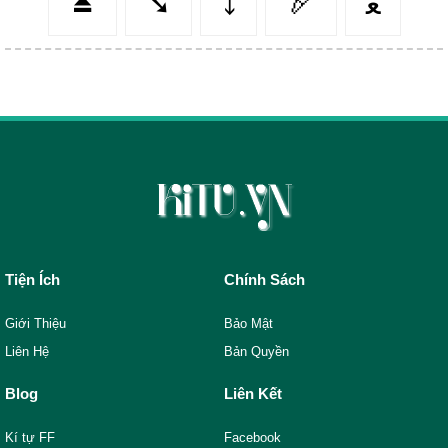
⏏️
➘
⤵️
🏹
ﻌ
Tiện Ích
Chính Sách
Giới Thiệu
Bảo Mật
Liên Hệ
Bản Quyền
Blog
Liên Kết
Kí tự FF
Facebook