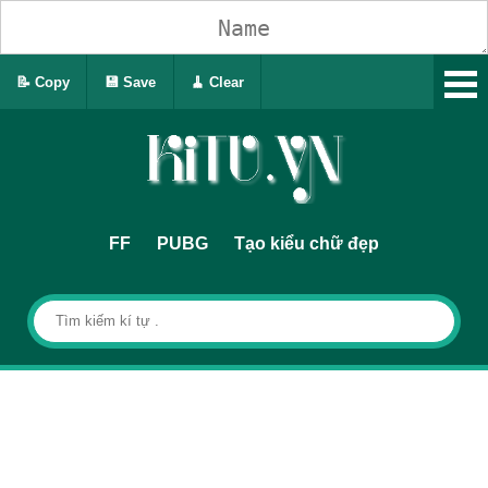
📝 Copy
💾 Save
🧹 Clear
FF
PUBG
Tạo kiểu chữ đẹp