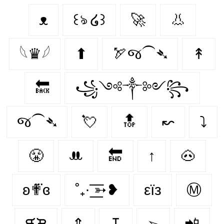
ᴥ
꒰ঌ ໒꒱
🚀
👃
𓆩♛𓆪
⬆
🏹જ⁀➴
↟
🔙
꧁༺༒༻꧂
જ⁀➴
💘
🔝
↜
⤵
😤
ꔚ
🔚
↑
🐽
ʚ✟⃛ɞ
˚₊· ͟͟͞͞➳❥
εїз
Ⓜ
ᙙᙖ
⇕
↧
➢
📲