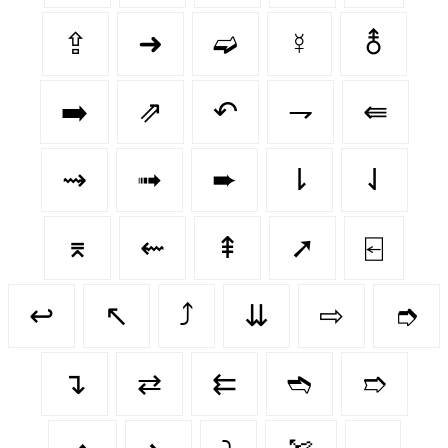
⇪
➜
➫
☿
⚨
➡️
⇗
↶
⇁
⇚
⇝
➟
➨
⇂
⇃
⌆
⇜
⇞
➚
⍇
↩️
↖️
⤴️
⇊
⇨
➮
↴
⇄
⇇
➬
➱