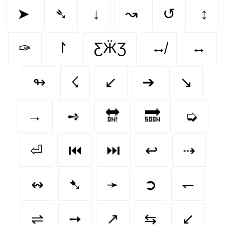
➤
➴
↓
↝
↺
↕
✑
↾
ƸӜƷ
↮
↔️
↬
☇
↙
➔
↘️
→
➺
🔛
🔜
➭
⏎
⏮️
⏭️
↩
⇢
↭
➷
➛
➲
↽
⇌
➙
↗
⇆
↙️