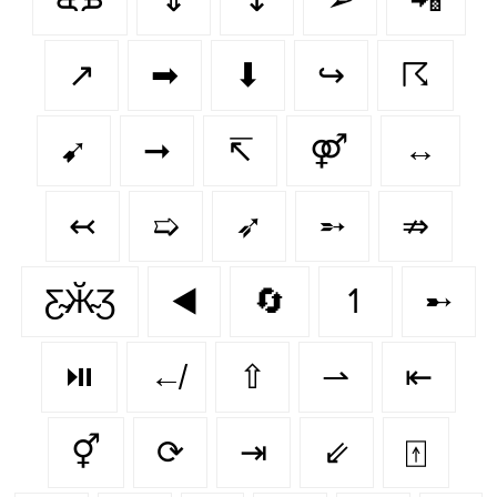
↗️
➡
⬇
↪
☈
➹
➞
↸
⚤
↔
↢
➯
➶
➵
⇏
Ƹ̴Ӂ̴Ʒ
◀️
🔄
↿
➸
⏯️
↚
⇧
⇀
⇤
⚥
⟳
⇥
⇙
⍐