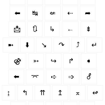
⬅
↹
⇍
⇠
➦
📩
🔃
↳
←
⇟
➼
⬇️
↘
↷
⤴
↵
⚣
➳
↪️
↱
➧
⬅️
⌤
➪
➩
⚦
↨
↰
⇈
↥
⌅
↫