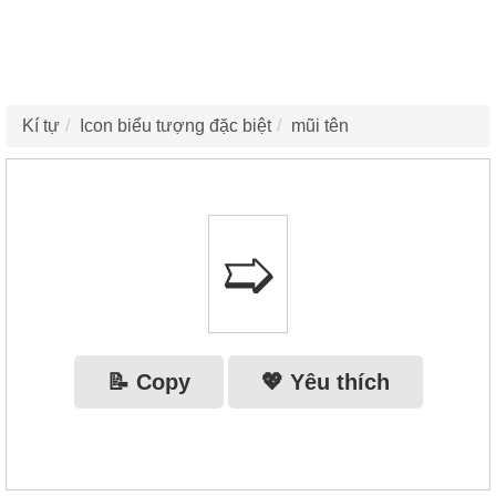
Kí tự
Icon biểu tượng đặc biệt
mũi tên
➯
📝 Copy
💖 Yêu thích