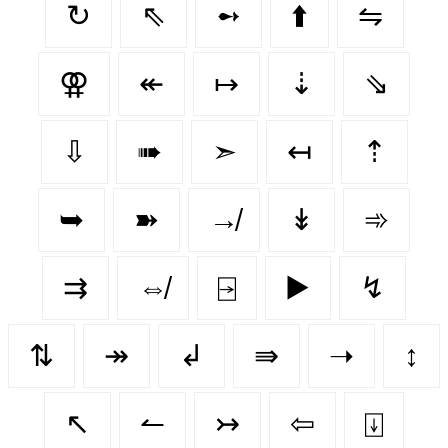
↻
⇖
➻
⬆️
⇋
⚢
↞
↦
⇣
⇘
⇩
➠
➣
↤
⇡
➥
➽
↛
↡
➾
⇉
⇎
⍈
▶️
↯
⇅
↠
↲
⇛
➝
↕️
↖
↼
↣
⇦
⍗