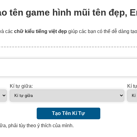
tạo tên game hình mũi tên đẹp, 
và các
chữ kiểu tiếng việt đẹp
giúp các bạn có thể dễ dàng tạ
Kí tự giữa:
Kí t
Tạo Tên Kí Tự
ữa, phải tùy theo ý thích của mình.