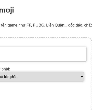
Emoji
o tên game như FF, PUBG, Liên Quân... độc đáo, chất
ự phải: