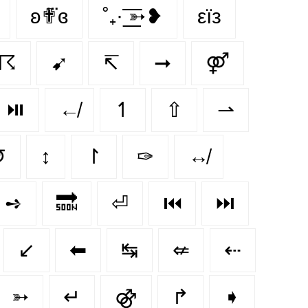
ʚ✟⃛ɞ
˚₊· ͟͟͞͞➳❥
εїз
☈
➹
↸
➞
⚤
⏯️
↚
↿
⇧
⇀
↺
↕
↾
✑
↮
➺
🔜
⏎
⏮️
⏭️
↙️
⬅
↹
⇍
⇠
➳
↵
⚣
↱
➧