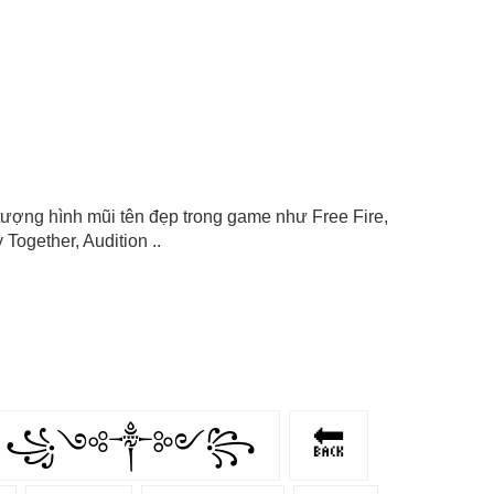
ểu tượng hình mũi tên đẹp trong game như Free Fire,
Together, Audition ..
꧁༺༒༻꧂
🔙