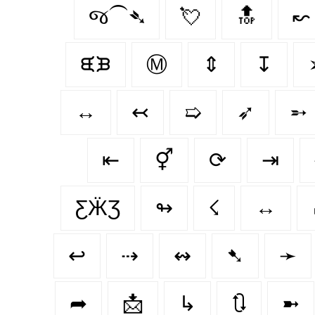
જ⁀➴
💘
🔝
↜
ᙙᙖ
Ⓜ
⇕
↧
↔
↢
➯
➶
➵
⇤
⚥
⟳
⇥
ƸӜƷ
↬
☇
↔️
↩
⇢
↭
➷
➛
➦
📩
↳
🔃
➼