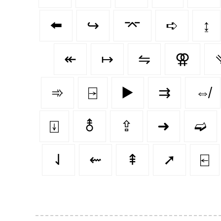
⬅️
↪️
⌤
➪
↨
↞
↦
⇋
⚢
➾
⍈
▶️
⇉
⇎
⍗
⚨
⇪
➜
➫
⇃
⇜
⇞
➚
⍇