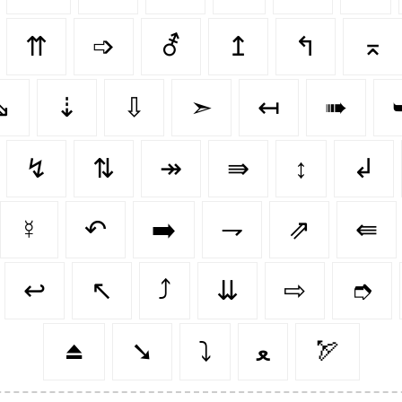
⇈
➩
⚦
↥
↰
⌅
⇘
⇣
⇩
➣
↤
➠
↯
⇅
↠
⇛
↕️
↲
☿
↶
➡️
⇁
⇗
⇚
↩️
↖️
⤴️
⇊
⇨
➮
⏏️
➘
⤵️
ﻌ
🏹