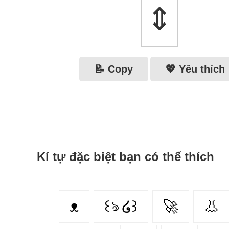
⇕
📝 Copy
💖 Yêu thích
Kí tự đặc biệt bạn có thể thích
ᴥ
꒰ঌ ໒꒱
🚀
👃