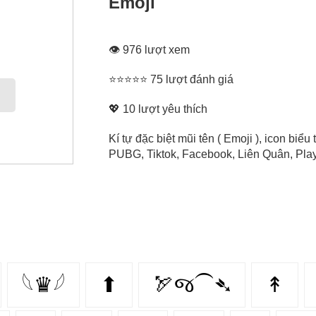
Emoji
👁 976 lượt xem
⭐⭐⭐⭐⭐ 75 lượt đánh giá
💖
10
lượt yêu thích
Kí tự đặc biệt mũi tên ( Emoji ), icon bi
PUBG, Tiktok, Facebook, Liên Quân, Play 
𓆩♛𓆪
⬆
🏹જ⁀➴
↟