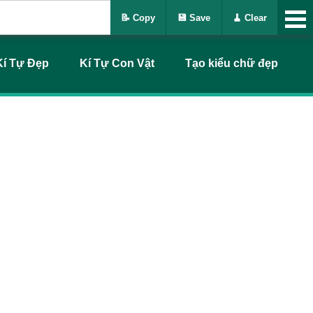
📝 Copy
💾 Save
🧹 Clear
Kí Tự Đẹp
Kí Tự Con Vật
Tạo kiểu chữ đẹp