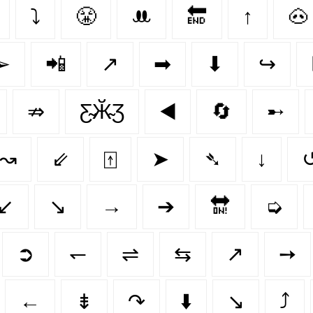
⤵
😤
ꔚ
🔚
↑
🐽
➢
📲
↗️
➡
⬇
↪
⇏
Ƹ̴Ӂ̴Ʒ
◀️
🔄
➸
↝
⇙
⍐
➤
➴
↓
↙
↘️
→
➔
🔛
➭
➲
↽
⇌
⇆
↗
➙
←
⇟
↷
⬇️
↘
⤴