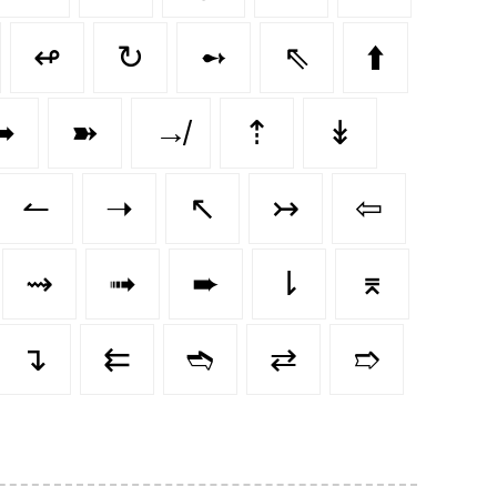
↫
↻
➻
⇖
⬆️
➥
➽
↛
⇡
↡
↼
➝
↖
↣
⇦
⇝
➟
➨
⇂
⌆
↴
⇇
➬
⇄
➱