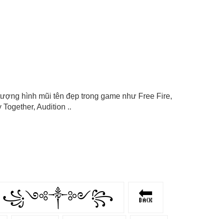
ểu tượng hình mũi tên đẹp trong game như Free Fire,
Together, Audition ..
꧁༺༒༻꧂
🔙