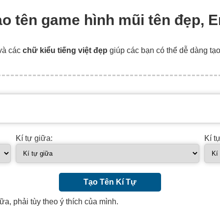
tạo tên game hình mũi tên đẹp, 
và các
chữ kiểu tiếng việt đẹp
giúp các bạn có thể dễ dàng tạ
Kí tự giữa:
Kí t
Tạo Tên Kí Tự
ữa, phải tùy theo ý thích của mình.