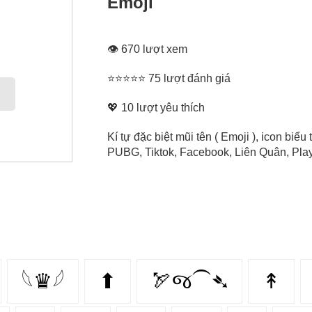
Emoji
👁 670 lượt xem
⭐⭐⭐⭐⭐ 75 lượt đánh giá
💖
10
lượt yêu thích
Kí tự đặc biệt mũi tên ( Emoji ), icon bi
PUBG, Tiktok, Facebook, Liên Quân, Play 
𓆩♛𓆪
⬆
🏹જ⁀➴
↟