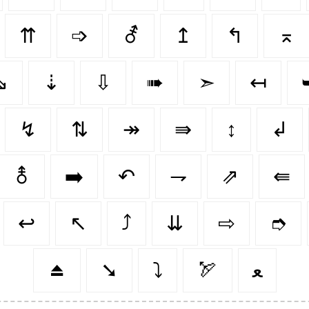
⇈
➩
⚦
↥
↰
⌅
⇘
⇣
⇩
➠
➣
↤
↯
⇅
↠
⇛
↕️
↲
⚨
➡️
↶
⇁
⇗
⇚
↩️
↖️
⤴️
⇊
⇨
➮
⏏️
➘
⤵️
🏹
ﻌ