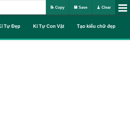
📝 Copy
💾 Save
🧹 Clear
Kí Tự Đẹp
Kí Tự Con Vật
Tạo kiểu chữ đẹp