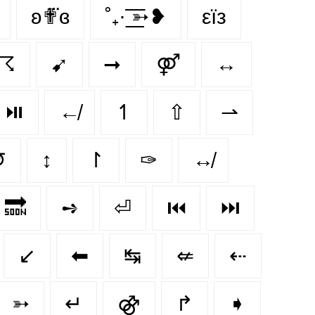
ʚ✟⃛ɞ
˚₊· ͟͟͞͞➳❥
εїз
☈
➹
➞
⚤
↔
⏯️
↚
↿
⇧
⇀
↺
↕
↾
✑
↮
🔜
➺
⏎
⏮️
⏭️
↙️
⬅
↹
⇍
⇠
➳
↵
⚣
↱
➧