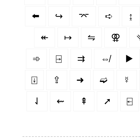
⬅️
↪️
⌤
➪
↨
↞
↦
⇋
⚢
➾
⍈
⇉
⇎
▶️
⍗
⇪
➜
➫
☿
⇃
⇜
⇞
➚
⍇