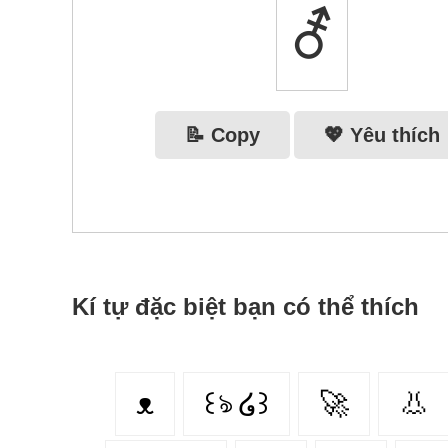
⚦
📝 Copy
💖 Yêu thích
Kí tự đặc biệt bạn có thể thích
ᴥ
꒰ঌ ໒꒱
🚀
👃