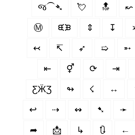
જ⁀➴
💘
🔝
↜
Ⓜ
ᙙᙖ
⇕
↧
↢
↸
➶
➯
➵
⇤
⚥
⟳
⇥
ƸӜƷ
↬
☇
↔️
↩
⇢
↭
➷
➛
➦
📩
↳
🔃
←