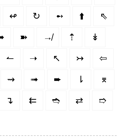
↫
↻
➻
⬆️
⇖
➥
➽
↛
⇡
↡
↼
➝
↖
↣
⇦
⇝
➟
➨
⇂
⌆
↴
⇇
➬
⇄
➱