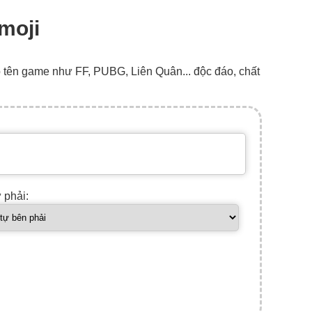
Emoji
o tên game như FF, PUBG, Liên Quân... độc đáo, chất
ự phải: