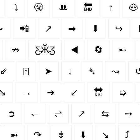
⤵
😤
ꔚ
🔚
↑
🐽
➢
📲
↗️
➡
⬇
↪
⇏
Ƹ̴Ӂ̴Ʒ
◀️
🔄
➸
⇙
⍐
➤
↓
➴
↝
↘️
→
➔
↙
🔛
➭
➲
↽
⇌
↗
⇆
➙
➼
↷
⇟
⬇️
↘
⤴