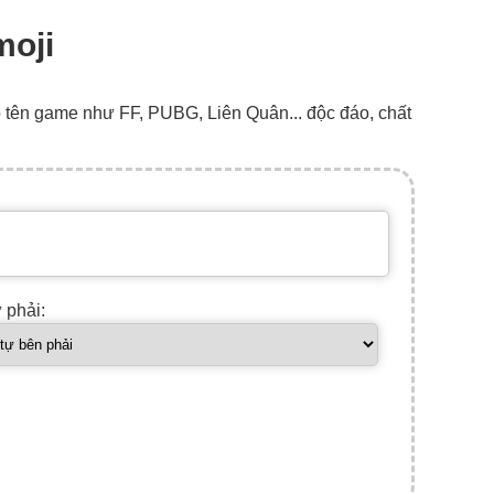
moji
o tên game như FF, PUBG, Liên Quân... độc đáo, chất
ự phải: