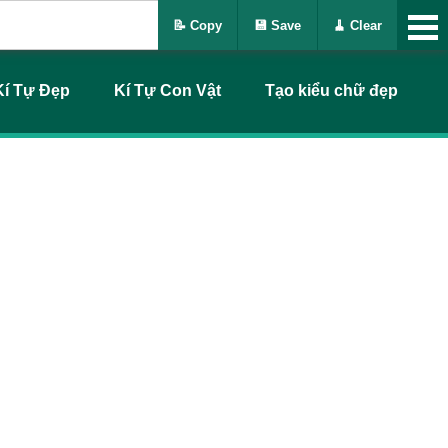
📝 Copy
💾 Save
🧹 Clear
Kí Tự Đẹp
Kí Tự Con Vật
Tạo kiểu chữ đẹp