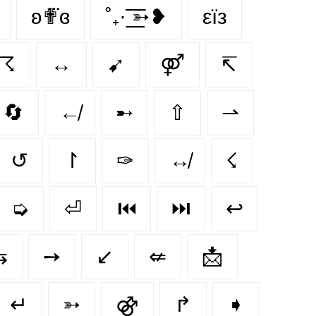
ʚ✟⃛ɞ
˚₊· ͟͟͞͞➳❥
εїз
☈
↔
➹
⚤
↸
🔄
↚
➸
⇧
⇀
↺
↾
✑
↮
☇
➭
⏎
⏮️
⏭️
↩
⇆
➙
↙️
⇍
📩
↵
➳
⚣
↱
➧