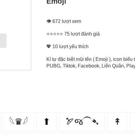
Emoji
👁 672 lượt xem
⭐⭐⭐⭐⭐ 75 lượt đánh giá
💖
10
lượt yêu thích
Kí tự đặc biệt mũi tên ( Emoji ), icon bi
PUBG, Tiktok, Facebook, Liên Quân, Play 
𓆩♛𓆪
⬆
🏹જ⁀➴
↟