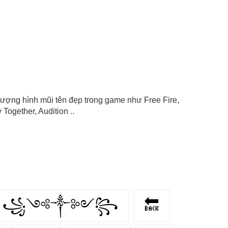
ểu tượng hình mũi tên đẹp trong game như Free Fire,
Together, Audition ..
꧁༺༒༻꧂
🔙