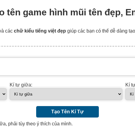
tạo tên game hình mũi tên đẹp, E
và các
chữ kiểu tiếng việt đẹp
giúp các bạn có thể dễ dàng tạ
Kí tự giữa:
Kí t
Tạo Tên Kí Tự
ữa, phải tùy theo ý thích của mình.