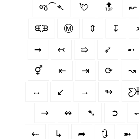
જ⁀➴
💘
🔝
↜
ᙙᙖ
Ⓜ
⇕
↧
➞
↢
➯
➶
➵
⚥
⇤
⇥
⟳
↝
↔️
↙
→
↬
Ƹ
⇢
↭
➷
➲
⇠
↳
➦
🔃
➼