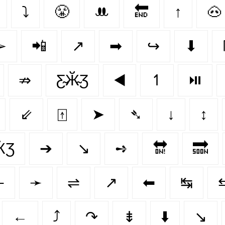
⤵
😤
ꔚ
🔚
↑
🐽
➢
📲
↗️
➡
↪
⬇
⇏
Ƹ̴Ӂ̴Ʒ
◀️
↿
⏯️
⇙
⍐
➤
➴
↓
↕
ӜƷ
➔
↘️
➺
🔛
🔜
↽
➛
⇌
↗
⬅
↹
←
⤴
↷
⇟
⬇️
↘