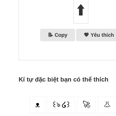
⬆️
📝 Copy
💖 Yêu thích
Kí tự đặc biệt bạn có thể thích
ᴥ
꒰ঌ ໒꒱
🚀
👃