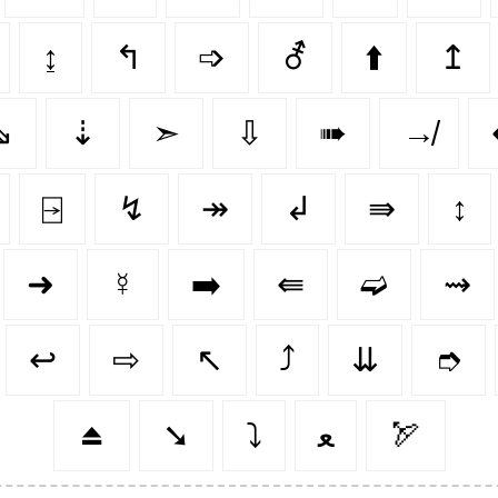
↨
↰
➩
⚦
⬆️
↥
⇘
⇣
➣
⇩
➠
↛
⍈
↯
↠
↲
⇛
↕️
➜
☿
➡️
⇚
➫
⇝
↩️
⇨
↖️
⤴️
⇊
➮
⏏️
➘
⤵️
ﻌ
🏹