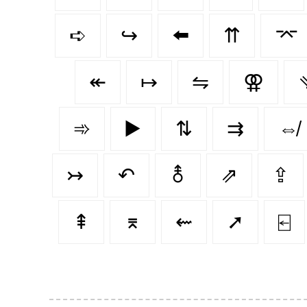
➪
↪️
⬅️
⇈
⌤
↞
↦
⇋
⚢
➾
▶️
⇅
⇉
⇎
↣
↶
⚨
⇗
⇪
⇞
⌆
⇜
➚
⍇