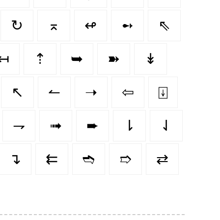
↻
⌅
↫
➻
⇖
↤
⇡
➥
➽
↡
↖
↼
➝
⇦
⍗
⇁
➟
➨
⇂
⇃
↴
⇇
➬
➱
⇄