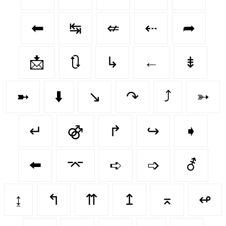
⬅
↹
⇍
⇠
➦
📩
🔃
↳
←
⇟
➼
⬇️
↘
↷
⤴
➳
↵
⚣
↱
↪️
➧
⬅️
⌤
➪
➩
⚦
↨
↰
⇈
↥
⌅
↫