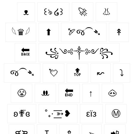
ᴥ
꒰ঌ ໒꒱
🚀
👃
𓆩♛𓆪
⬆
🏹જ⁀➴
↟
🔙
꧁༺༒༻꧂
જ⁀➴
💘
🔝
↜
⤵
😤
ꔚ
🔚
↑
🐽
ʚ✟⃛ɞ
˚₊· ͟͟͞͞➳❥
εїз
Ⓜ
ᙙᙖ
↧
⇕
➢
📲