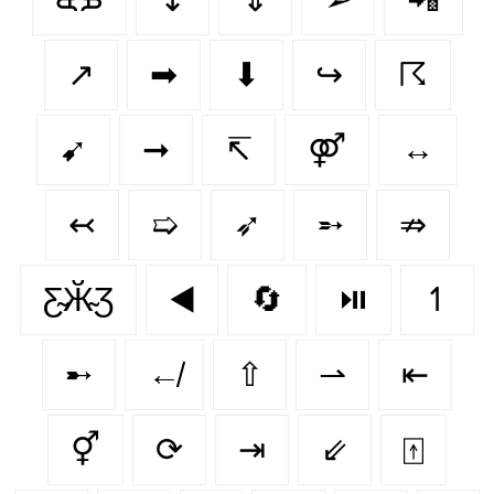
↗️
➡
⬇
↪
☈
➹
➞
↸
⚤
↔
↢
➯
➶
➵
⇏
Ƹ̴Ӂ̴Ʒ
◀️
🔄
⏯️
↿
➸
↚
⇧
⇀
⇤
⚥
⟳
⇥
⇙
⍐