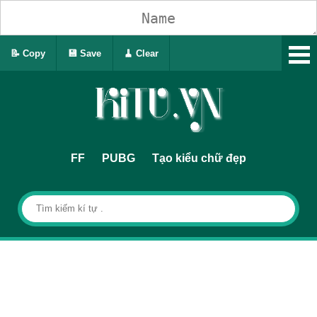
📝 Copy
💾 Save
🧹 Clear
FF
PUBG
Tạo kiểu chữ đẹp