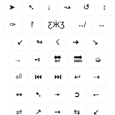
➤
➴
↓
↝
↺
↕
✑
↾
ƸӜƷ
↮
↔️
↙
↬
☇
➔
↘️
→
➺
🔛
🔜
➭
⏎
⏮️
⏭️
↩
⇢
↭
➷
➛
➲
↽
⇌
↗
➙
⇆
↙️