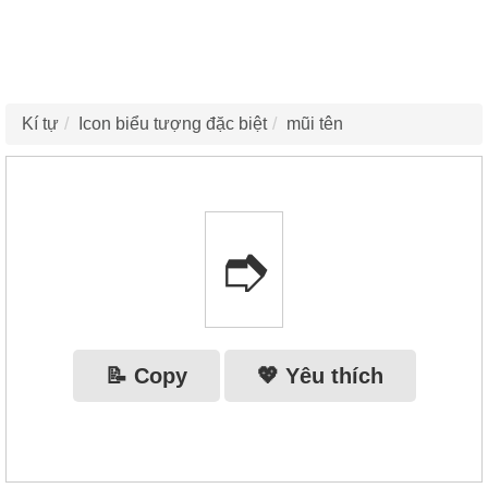
Kí tự
Icon biểu tượng đặc biệt
mũi tên
➮
📝 Copy
💖 Yêu thích