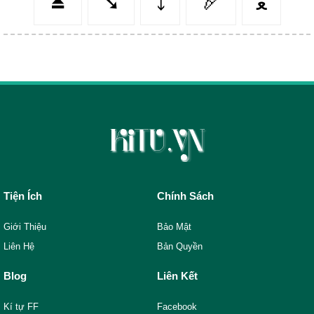
⏏️
➘
⤵️
🏹
ﻌ
Tiện Ích
Chính Sách
Giới Thiệu
Bảo Mật
Liên Hệ
Bản Quyền
Blog
Liên Kết
Kí tự FF
Facebook