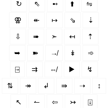
↻
⇖
➻
⬆️
⇋
⚢
↞
↦
⇘
⇣
⇩
➠
➣
↤
⇡
➥
➽
↛
↡
➾
⍈
⇉
⇎
▶️
↯
⇅
↠
↲
⇛
➝
↕️
↖
↼
⇦
↣
⍗