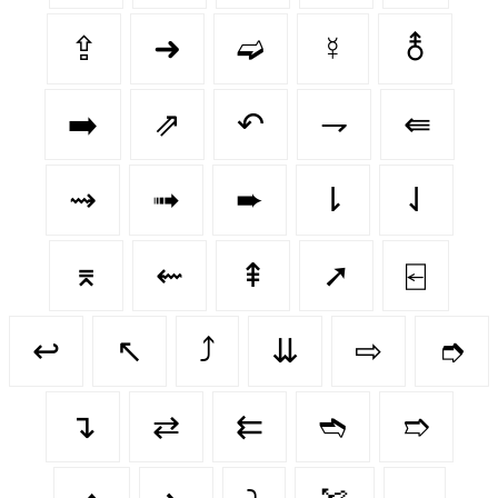
⇪
➜
➫
☿
⚨
➡️
⇗
↶
⇁
⇚
⇝
➟
➨
⇂
⇃
⌆
⇜
⇞
➚
⍇
↩️
↖️
⤴️
⇊
⇨
➮
↴
⇄
⇇
➬
➱