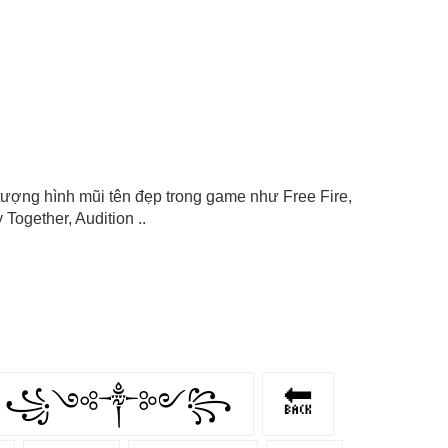
ểu tượng hình mũi tên đẹp trong game như Free Fire,
Together, Audition ..
꧁༺༒༻꧂
🔙