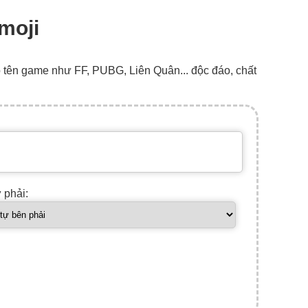
Emoji
o tên game như FF, PUBG, Liên Quân... độc đáo, chất
ự phải: