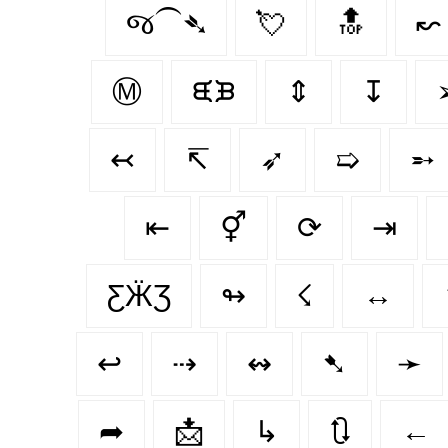
જ⁀➴
💘
🔝
↜
Ⓜ
ᙙᙖ
⇕
↧
↢
↸
➶
➯
➵
⇤
⚥
⟳
⇥
ƸӜƷ
↬
☇
↔️
↩
⇢
↭
➷
➛
➦
📩
↳
🔃
←