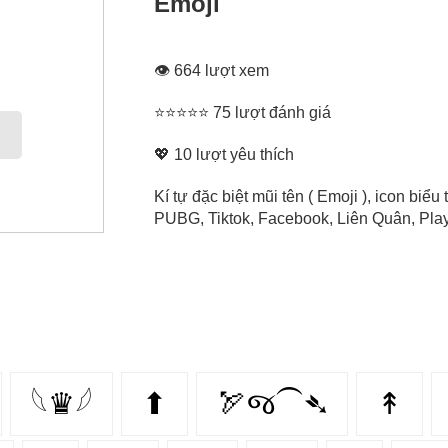
Emoji
👁 664 lượt xem
⭐⭐⭐⭐⭐ 75 lượt đánh giá
💖
10
lượt yêu thích
Kí tự đặc biệt mũi tên ( Emoji ), icon bi
PUBG, Tiktok, Facebook, Liên Quân, Play 
𓆩♛𓆪
⬆
🏹જ⁀➴
↟