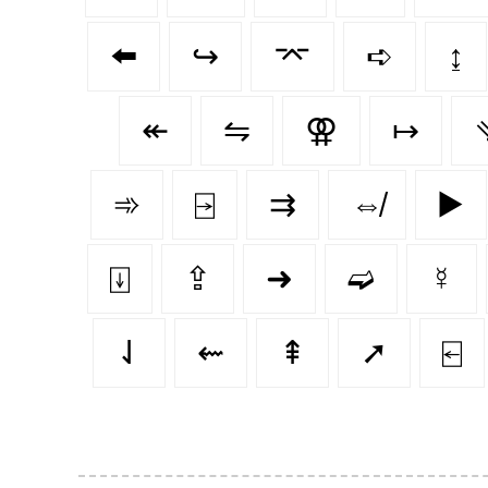
⬅️
↪️
⌤
➪
↨
↞
⇋
⚢
↦
➾
⍈
⇉
⇎
▶️
⍗
⇪
➜
➫
☿
⇃
⇜
⇞
➚
⍇