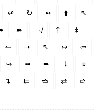
↫
↻
➻
⬆️
⇖
➥
➽
↛
⇡
↡
↼
➝
↖
↣
⇦
⇝
➟
➨
⇂
⌆
↴
⇇
➬
⇄
➱