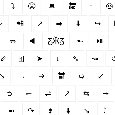
⤵
😤
ꔚ
🔚
↑
🐽
➢
📲
↗️
➡
⬇
↪
⇏
◀️
Ƹ̴Ӂ̴Ʒ
➸
⏯️
⇙
⍐
➤
↓
➴
↝
↘️
→
➔
🔛
➭
↙
➲
↽
⇌
↗
⇆
➙
➼
↷
⇟
⬇️
↘
⤴