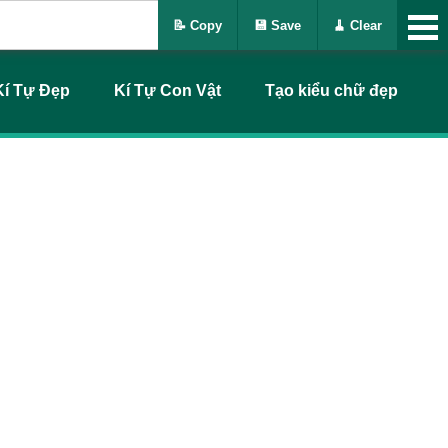
📝 Copy
💾 Save
🧹 Clear
Kí Tự Đẹp
Kí Tự Con Vật
Tạo kiểu chữ đẹp