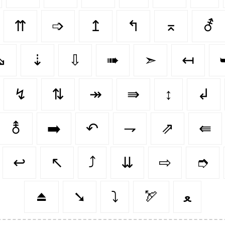
⇈
➩
↥
↰
⌅
⚦
⇘
⇣
⇩
➠
➣
↤
↯
⇅
↠
⇛
↕️
↲
⚨
➡️
↶
⇁
⇗
⇚
↩️
↖️
⤴️
⇊
⇨
➮
⏏️
➘
⤵️
🏹
ﻌ