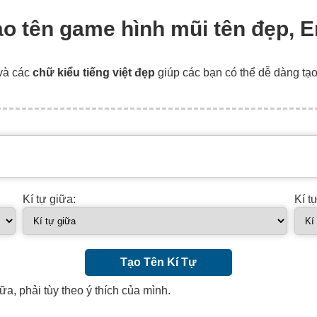
tạo tên game hình mũi tên đẹp, 
và các
chữ kiểu tiếng việt đẹp
giúp các bạn có thể dễ dàng tạ
Kí tự giữa:
Kí t
Tạo Tên Kí Tự
ữa, phải tùy theo ý thích của mình.