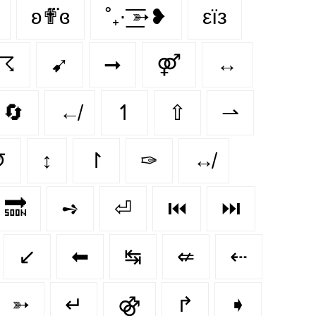
ʚ✟⃛ɞ
˚₊· ͟͟͞͞➳❥
εїз
☈
➹
➞
⚤
↔
🔄
↚
↿
⇧
⇀
↺
↕
↾
✑
↮
🔜
➺
⏎
⏮️
⏭️
↙️
⬅
↹
⇍
⇠
➳
↵
⚣
↱
➧