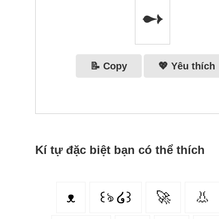
➻
📝 Copy
💖 Yêu thích
Kí tự đặc biệt bạn có thể thích
ᴥ
꒰ঌ ໒꒱
🚀
👃