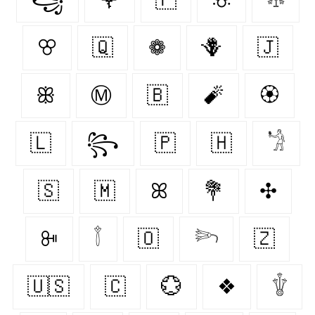
ꕢ
🇶‌
❁
🪻
🇯‌
ꕥ
Ⓜ
🇧‌
🧨
🏵
🇱‌
꧂
🇵‌
🇭‌
𓁋
🇸‌
🇲‌
ꕤ
💐
✣
ꔻ
𓇕
🇴‌
𓆸
🇿‌
🇺🇸
🇨‌
💮
❖
𓇚