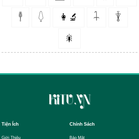
𓇣
𓆭
👩‍🔬
𓇑
𓇊
🎇
Tiện Ích
Chính Sách
Giới Thiệu
Bảo Mật