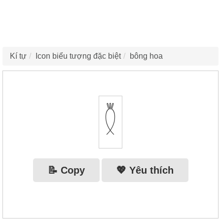
Kí tự
Icon biểu tượng đặc biệt
bông hoa
𓇟
📝 Copy
💖 Yêu thích