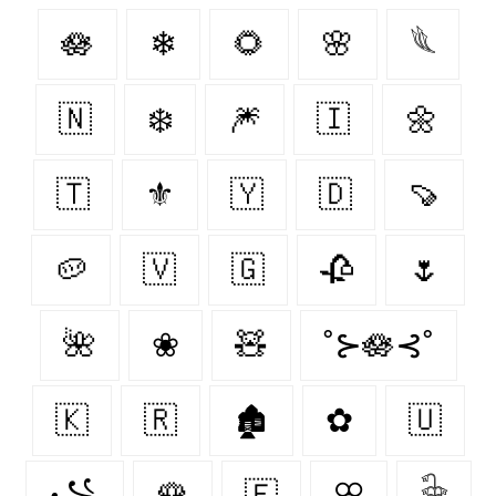
🪷
❄
🌻
🌸
𓆰
🇳‌
❄️
🎆
🇮‌
🌼
🇹‌
⚜
🇾‌
🇩‌
🍠
🥔
🇻‌
🇬‌
🥀
🌷
🌺
❀
🧸
˚⊱🪷⊰˚
🇰‌
🇷‌
🏚
✿
🇺‌
꧁
🌹
🇫‌
ꕣ
𓇗