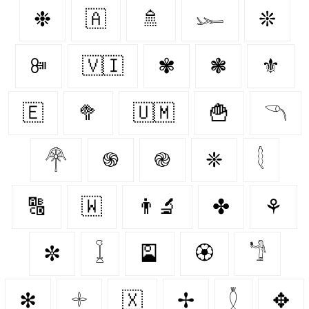
❉
🇦‌
🚿
𓆱
❊
ꔼ
🇻🇮
✾
❃
⚜️
🇪‌
🥦
🇺🇲
🍟
𓆹
𓋇
֍
֎
❈
𓇛
🔠
🇼‌
👨‍🔬
✤
⚘
✼
𓆼
🎴
🏵️
𓁙
✻
𓇬
🇽‌
✢
𓇟
✥