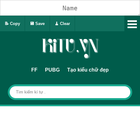
📝 Copy
💾 Save
🧹 Clear
FF
PUBG
Tạo kiểu chữ đẹp