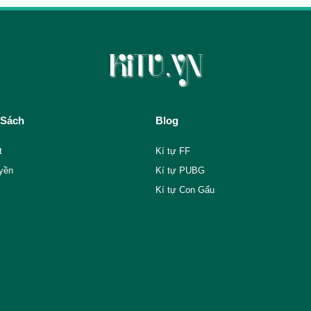
 Sách
Blog
t
Kí tự FF
yền
Kí tự PUBG
Kí tự Con Gấu