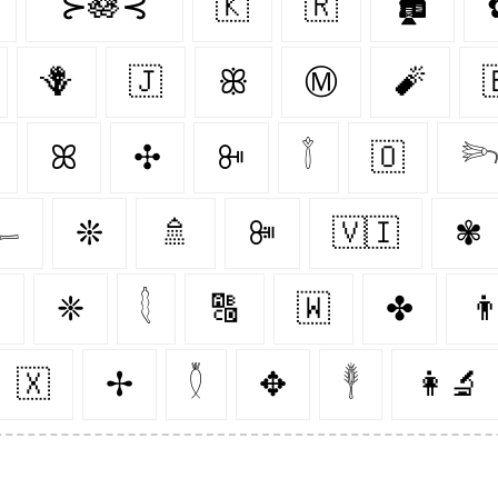
˚⊱🪷⊰˚
🇰‌
🇷‌
🏚
🪻
🇯‌
ꕥ
Ⓜ
🧨

ꕤ
✣
ꔻ
𓇕
🇴‌


❊
🚿
ꔼ
🇻🇮
✾
֎
❈
𓇛
🔠
🇼‌
✤
👨
🇽‌
✢
𓇟
✥
𓇣
👩‍🔬