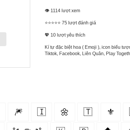
👁 1114 lượt xem
⭐⭐⭐⭐⭐ 75 lượt đánh giá
💖
10
lượt yêu thích
Kí tự đặc biệt hoa ( Emoji ), icon biểu 
Tiktok, Facebook, Liên Quân, Play Togethe
🎆
🇮‌
🌼
🇹‌
⚜