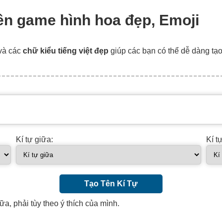
tên game hình hoa đẹp, Emoji
và các
chữ kiểu tiếng việt đẹp
giúp các bạn có thể dễ dàng tạ
Kí tự giữa:
Kí t
Tạo Tên Kí Tự
ữa, phải tùy theo ý thích của mình.