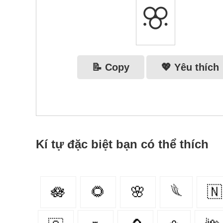
ꕣ
📝 Copy
💖 Yêu thích
Kí tự đặc biệt bạn có thể thích
🪷
🌻
🌸
𓆰
🇳‌