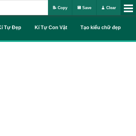
📝 Copy
💾 Save
🧹 Clear
Kí Tự Đẹp
Kí Tự Con Vật
Tạo kiểu chữ đẹp