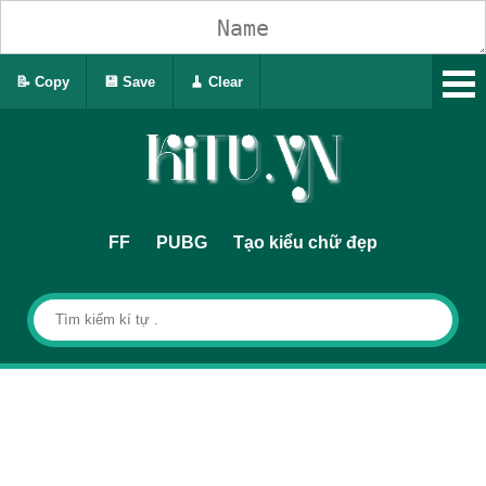
📝 Copy
💾 Save
🧹 Clear
FF
PUBG
Tạo kiểu chữ đẹp