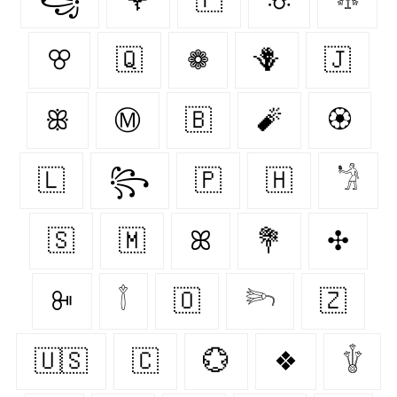
ꕢ
🇶‌
❁
🪻
🇯‌
ꕥ
Ⓜ
🇧‌
🧨
🏵
🇱‌
꧂
🇵‌
🇭‌
𓁋
🇸‌
🇲‌
ꕤ
💐
✣
ꔻ
𓇕
🇴‌
𓆸
🇿‌
🇺🇸
🇨‌
💮
❖
𓇚