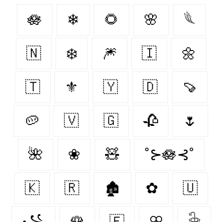
🪷
❄
🌻
🌸
𓆰
🇳‌
❄️
🎆
🇮‌
🌼
🇹‌
⚜
🇾‌
🇩‌
🍠
🥔
🇻‌
🇬‌
🥀
🌷
🌺
❀
🧸
˚⊱🪷⊰˚
🇰‌
🇷‌
🏚
✿
🇺‌
꧁
🌹
🇫‌
ꕣ
𓇗