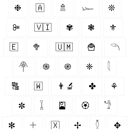
❉
🇦‌
🚿
𓆱
❊
ꔼ
🇻🇮
✾
❃
⚜️
🇪‌
🥦
🇺🇲
🍟
𓆹
𓋇
֍
֎
❈
𓇛
🔠
🇼‌
👨‍🔬
✤
⚘
✼
𓆼
🎴
🏵️
𓁙
✻
𓇬
🇽‌
✢
𓇟
✥