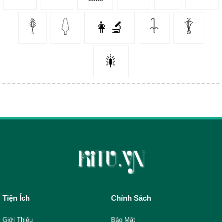
𓇣
𓆭
👩‍🔬
𓇑
𓇊
🎇
Tiện Ích
Chính Sách
Giới Thiệu
Bảo Mật