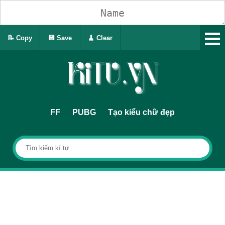
📝 Copy
💾 Save
🧹 Clear
FF
PUBG
Tạo kiểu chữ đẹp