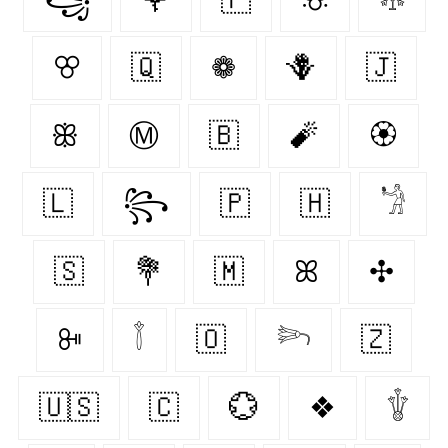
ꕢ
🇶‌
❁
🪻
🇯‌
ꕥ
Ⓜ
🇧‌
🧨
🏵
🇱‌
꧂
🇵‌
🇭‌
𓁋
🇸‌
💐
🇲‌
ꕤ
✣
ꔻ
𓇕
🇴‌
𓆸
🇿‌
🇺🇸
🇨‌
💮
❖
𓇚