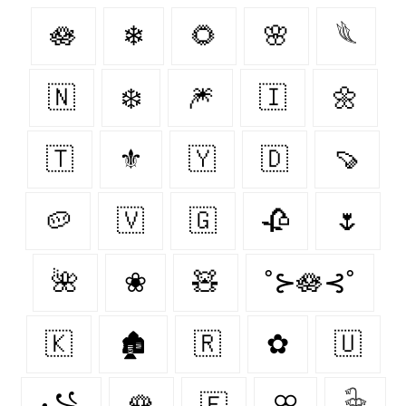
🪷
❄
🌻
🌸
𓆰
🇳‌
❄️
🎆
🇮‌
🌼
🇹‌
⚜
🇾‌
🇩‌
🍠
🥔
🇻‌
🇬‌
🥀
🌷
🌺
❀
🧸
˚⊱🪷⊰˚
🇰‌
🏚
🇷‌
✿
🇺‌
꧁
🌹
🇫‌
ꕣ
𓇗