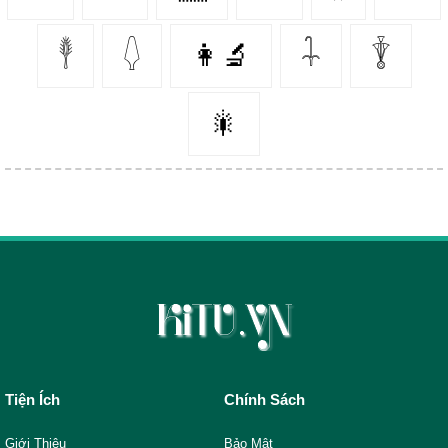
𓇣
𓆭
👩‍🔬
𓇑
𓇊
🎇
Tiện Ích
Chính Sách
Giới Thiệu
Bảo Mật