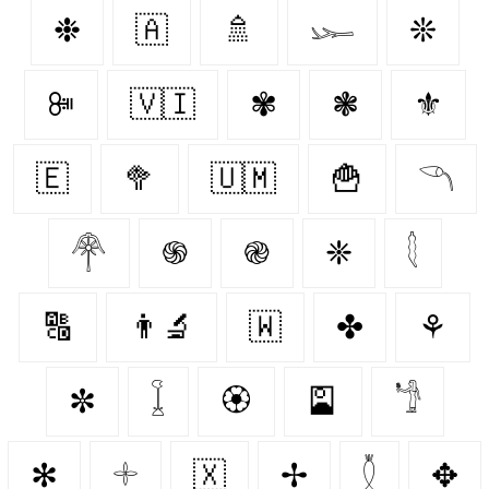
❉
🇦‌
🚿
𓆱
❊
ꔼ
🇻🇮
✾
❃
⚜️
🇪‌
🥦
🇺🇲
🍟
𓆹
𓋇
֍
֎
❈
𓇛
🔠
👨‍🔬
🇼‌
✤
⚘
✼
𓆼
🏵️
🎴
𓁙
✻
𓇬
🇽‌
✢
𓇟
✥