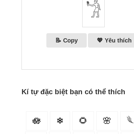
𓁋
📝 Copy
💖 Yêu thích
Kí tự đặc biệt bạn có thể thích
🪷
❄
🌻
🌸
𓆰