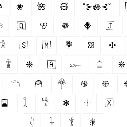

❀
🌺
🧸
˚⊱🪷⊰˚

🇶‌
ꕢ
❁
🪻
🇯‌
𓁋
🇸‌
🇲‌
💐
ꕤ
✣
𓇚
❉
🇦‌
𓆱
🚿
❊
𓆹
🍟
𓋇
֍
֎
🎴
𓆼
𓁙
✻
𓇬
🇽‌
𓆭
𓇑
𓇊
🎇