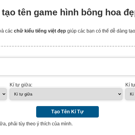
, tạo tên game hình bông hoa đẹ
và các
chữ kiểu tiếng việt đẹp
giúp các bạn có thể dễ dàng tạ
Kí tự giữa:
Kí t
Tạo Tên Kí Tự
ữa, phải tùy theo ý thích của mình.