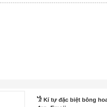
𓁋 Kí tự đặc biệt bông h