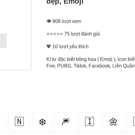
đẹp, Emoji
👁 908 lượt xem
⭐⭐⭐⭐⭐ 75 lượt đánh giá
💖
10
lượt yêu thích
Kí tự đặc biệt bông hoa ( Emoji ), icon 
Fire, PUBG, Tiktok, Facebook, Liên Quân, 
🇳‌
❄️
🎆
🇮‌
🌼