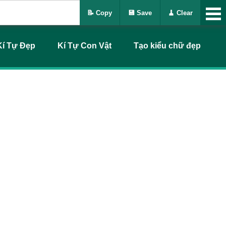
📝 Copy
💾 Save
🧹 Clear
Kí Tự Đẹp
Kí Tự Con Vật
Tạo kiểu chữ đẹp