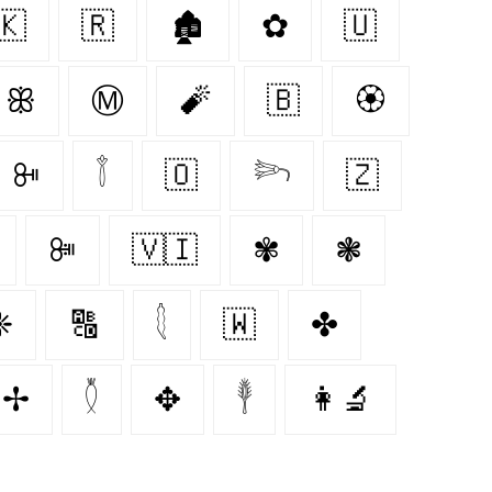
🇰‌
🇷‌
🏚
✿
🇺‌
ꕥ
Ⓜ
🧨
🇧‌
🏵
ꔻ
𓇕
🇴‌
𓆸
🇿‌
ꔼ
🇻🇮
✾
❃
❈
🔠
𓇛
🇼‌
✤
✢
𓇟
✥
𓇣
👩‍🔬