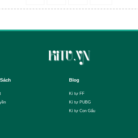
 Sách
Blog
t
Kí tự FF
yền
Kí tự PUBG
Kí tự Con Gấu