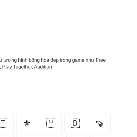
biểu tượng hình bông hoa đẹp trong game như Free
Play Together, Audition ..
🇹‌
⚜
🇾‌
🇩‌
🍠