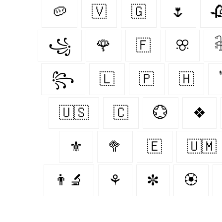
🥔
🇻‌
🇬‌
🌷

꧁
🌹
🇫‌
ꕣ

꧂
🇱‌
🇵‌
🇭‌
🇺🇸
🇨‌
💮
❖
⚜️
🥦
🇪‌
🇺🇲
👨‍🔬
⚘
✼
🏵️