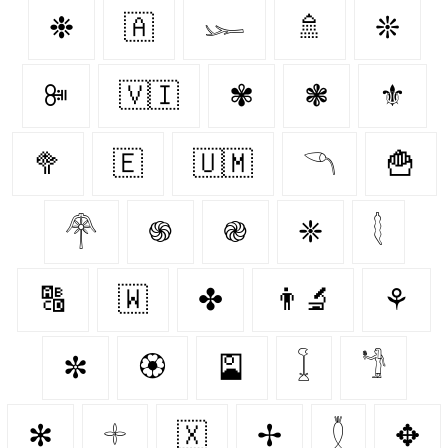
❉
🇦‌
𓆱
🚿
❊
ꔼ
🇻🇮
✾
❃
⚜️
🥦
🇪‌
🇺🇲
𓆹
🍟
𓋇
֍
֎
❈
𓇛
🔠
🇼‌
✤
👨‍🔬
⚘
✼
🏵️
🎴
𓆼
𓁙
✻
𓇬
🇽‌
✢
𓇟
✥