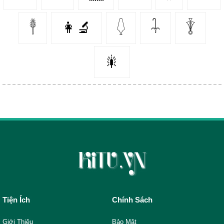
𓇣
👩‍🔬
𓆭
𓇑
𓇊
🎇
Tiện Ích
Chính Sách
Giới Thiệu
Bảo Mật