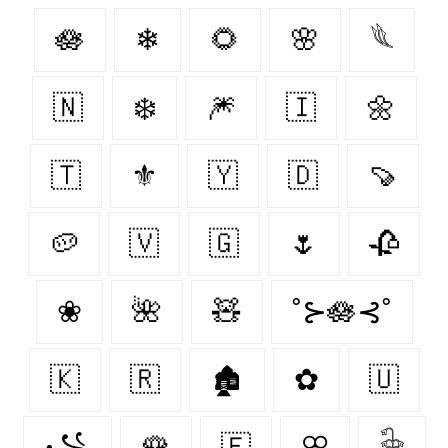
🪷
❄
🌻
🌸
𓆰
🇳‌
❄️
🎆
🇮‌
🌼
🇹‌
⚜
🇾‌
🇩‌
🍠
🥔
🇻‌
🇬‌
🌷
🥀
❀
🌺
🧸
˚⊱🪷⊰˚
🇰‌
🇷‌
🏚
✿
🇺‌
꧁
🌹
🇫‌
ꕣ
𓇗