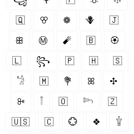
🇶‌
ꕢ
❁
🪻
🇯‌
ꕥ
Ⓜ
🧨
🇧‌
🏵
🇱‌
꧂
🇵‌
🇭‌
🇸‌
𓁋
🇲‌
💐
ꕤ
✣
ꔻ
𓇕
🇴‌
𓆸
🇿‌
🇺🇸
🇨‌
💮
❖
𓇚