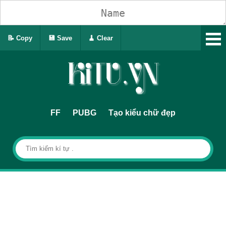
📝 Copy
💾 Save
🧹 Clear
FF
PUBG
Tạo kiểu chữ đẹp