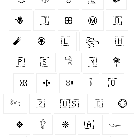
🪻
🇯‌
ꕥ
Ⓜ
🇧‌
🧨
🏵
🇱‌
꧂
🇭‌
🇵‌
🇸‌
𓁋
🇲‌
💐
ꕤ
✣
ꔻ
𓇕
🇴‌
𓆸
🇿‌
🇺🇸
🇨‌
💮
❖
𓇚
❉
🇦‌
𓆱