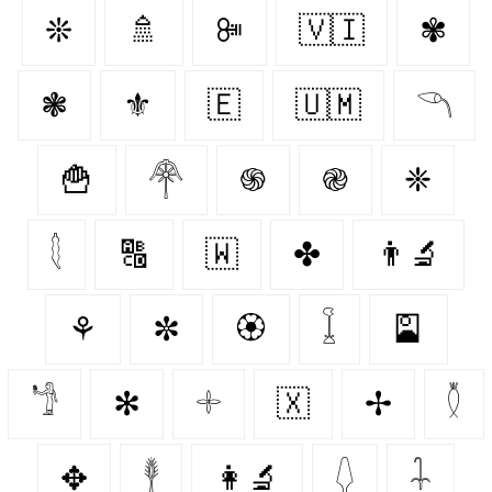
❊
🚿
ꔼ
🇻🇮
✾
❃
⚜️
🇪‌
🇺🇲
𓆹
🍟
𓋇
֍
֎
❈
𓇛
🔠
🇼‌
✤
👨‍🔬
⚘
✼
🏵️
𓆼
🎴
𓁙
✻
𓇬
🇽‌
✢
𓇟
✥
𓇣
👩‍🔬
𓆭
𓇑