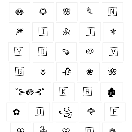
🪷
🌻
🌸
𓆰
🇳‌
🎆
🇮‌
🌼
🇹‌
⚜
🇾‌
🇩‌
🍠
🥔
🇻‌
🇬‌
🌷
🥀
❀
🌺
˚⊱🪷⊰˚
🇰‌
🇷‌
🏚
✿
🇺‌
꧁
🌹
🇫‌
ꕣ
𓇗
ꕢ
🇶‌
❁