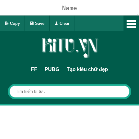
📝 Copy
💾 Save
🧹 Clear
FF
PUBG
Tạo kiểu chữ đẹp