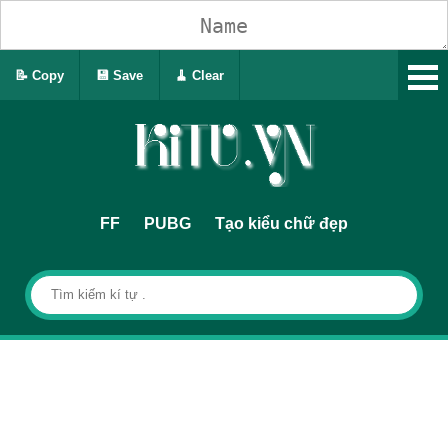
📝 Copy
💾 Save
🧹 Clear
FF
PUBG
Tạo kiểu chữ đẹp