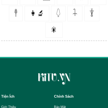
𓇣
👩‍🔬
𓆭
𓇑
𓇊
🎇
Tiện Ích
Chính Sách
Giới Thiệu
Bảo Mật