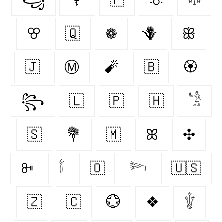
ꕢ
🇶‌
❁
🪻
ꕥ
🇯‌
Ⓜ
🧨
🇧‌
🏵
꧂
🇱‌
🇵‌
🇭‌
𓁋
🇸‌
💐
🇲‌
ꕤ
✣
ꔻ
𓇕
🇴‌
𓆸
🇺🇸
🇿‌
🇨‌
💮
❖
𓇚