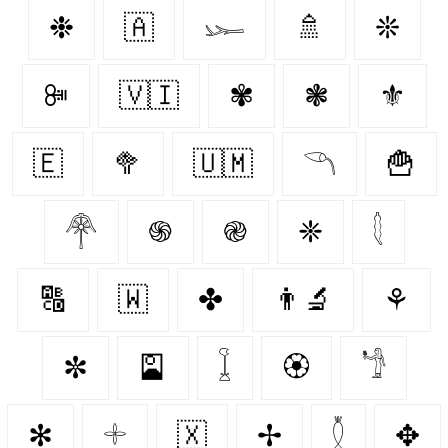
❉
🇦‌
𓆱
🚿
❊
ꔼ
🇻🇮
✾
❃
⚜️
🇪‌
🥦
🇺🇲
𓆹
🍟
𓋇
֍
֎
❈
𓇛
🔠
🇼‌
✤
👨‍🔬
⚘
✼
🎴
𓆼
🏵️
𓁙
✻
𓇬
🇽‌
✢
𓇟
✥