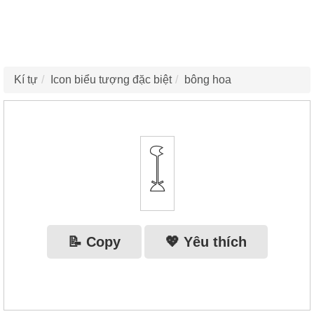
Kí tự
Icon biểu tượng đặc biệt
bông hoa
𓆼
📝 Copy
💖 Yêu thích